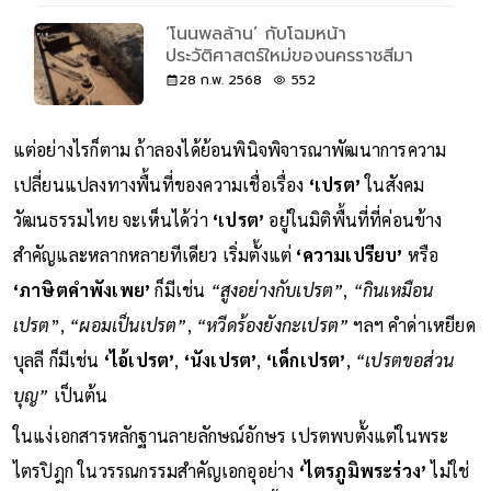
‘โนนพลล้าน’ กับโฉมหน้า
ประวัติศาสตร์ใหม่ของนครราชสีมา
28 ก.พ. 2568
552
แต่อย่างไรก็ตาม ถ้าลองได้ย้อนพินิจพิจารณาพัฒนาการความ
เปลี่ยนแปลงทางพื้นที่ของความเชื่อเรื่อง
‘เปรต’
ในสังคม
วัฒนธรรมไทย จะเห็นได้ว่า
‘เปรต’
อยู่ในมิติพื้นที่ที่ค่อนข้าง
สำคัญและหลากหลายทีเดียว เริ่มตั้งแต่
‘ความเปรียบ’
หรือ
‘ภาษิตคำพังเพย’
ก็มีเช่น
“สูงอย่างกับเปรต”
,
“กินเหมือน
เปรต
”,
“ผอมเป็นเปรต”
,
“หวีดร้องยังกะเปรต”
ฯลฯ คำด่าเหยียด
บุลลี ก็มีเช่น
‘ไอ้เปรต’
,
‘นังเปรต’
,
‘เด็กเปรต’
,
“เปรตขอส่วน
บุญ”
เป็นต้น
ในแง่เอกสารหลักฐานลายลักษณ์อักษร เปรตพบตั้งแต่ในพระ
ไตรปิฎก ในวรรณกรรมสำคัญเอกอุอย่าง
‘ไตรภูมิพระร่วง’
ไม่ใช่