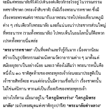
จะมีแค่พระมาลัยที่ได้ไปเห็นองค์เดียวก็กระไรอยู่ ในวรรณกรรม
ทศชาติชาดก (พระเจ้าสิบชาติ) ยังมีเรื่องพระนารทชาดก ซึ่งมี
เรื่องพระพรหมส่งราชรถมารับเอาพระนารทไปท่องเที่ยวภพภูมิ
ต่าง ๆ เช่นเดียวกับพระมาลัย และก็แน่นอนว่าประชากรส่วนใหญ่
ที่พระนารท (รวมทั้งพระมาลัย) ไปพบเห็นในยมโลกนั้นก็คือพวก
เปรตทั้งหลายนี่แหล่ะ
‘พระนารทชาดก’
เป็นที่จดจำและรับรู้กันมาก เนื่องจากนิยม
สร้างเป็นรูปจิตรกรรมฝาผนังตามวัดวาอารามต่าง ๆ มาตั้งแต่
สมัยอยุธยาเป็นอย่างน้อย และเราต้องไม่ลืมว่า พระนารทนั้นคือ
หนึ่งใน ๑๐ ชาติสุดท้ายของพระพุทธเจ้าก่อนจะมาประสูติเป็น
เจ้าชายสิทธัตถะ คนแต่ก่อนนั้นมีความเชื่อกันว่า เรื่องชาดกนั้น
ไม่ใช่แค่นิทาน หากแต่เป็นเรื่องจริงของพระพุทธเจ้า
อย่างไรก็ตาม เมื่อมาอยู่ใน
‘ไตรภูมิพระร่วง’ ‘ไตรภูมิพระ
มาลัย’
(ฉบับหอสมุดแห่งชาติกรุงปารีส)
‘พระมาลัยคำหลวง’