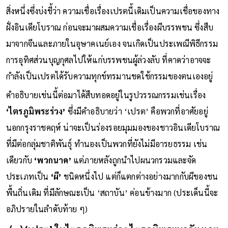
สิ่งหนึ่งซึ่งบ่งชี้ว่า ความเชื่อเรื่องเปรตนี้เดิมเป็นความเชื่อของทาง
ฝั่งอินเดียโบราณ ก่อนจะมาผสมความเชื่อเรื่องผีบรรพชน ซึ่งสืบ
มาจากจีนและภายในอุษาคเนย์เอง จนเกิดเป็นประเพณีพิธีกรรม
การอุทิศส่วนบุญกุศลไปให้แก่บรรพชนผู้ล่วงลับ ที่คาดว่าอาจจะ
กำลังเป็นเปรตได้รับความทุกข์ทรมานชดใช้กรรมของตนเองอยู่
คำอธิบายเช่นนี้ต่อมาได้สืบทอดอยู่ในรูปวรรณกรรมเช่นเรื่อง
‘ไตรภูมิพระร่วง’
ซึ่งมีคำอธิบายว่า ‘เปรต’ คือพวกที่อาศัยอยู่
นอกกรุงราชคฤห์ น่าจะเป็นร่องรอยมุมมองของชาวอินเดียโบราณ
ที่มีต่อกลุ่มชาติพันธุ์ ทำนองเป็นพวกที่ยังไม่มีอารยธรรม เช่น
เดียวกับ
‘พวกนาค’
แต่ภายหลังถูกนำไปผนวกรวมและจัด
ประเภทเป็น
‘ผี’
ชนิดหนึ่งไป แต่ก็แตกต่างอย่างมากกับผีของชน
พื้นถิ่นเดิม ที่มีลักษณะเป็น ‘สถาบัน’ ค่อนข้างมาก (ประเด็นนี้จะ
อภิปรายในลำดับท้าย ๆ)