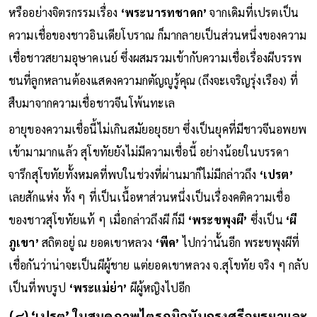
หรืออย่างจิตรกรรมเรื่อง
‘พระนารทชาดก’
จากเดิมที่เปรตเป็น
ความเชื่อของชาวอินเดียโบราณ ก็มากลายเป็นส่วนหนึ่งของความ
เชื่อชาวสยามอุษาคเนย์ ซึ่งผสมรวมเข้ากับความเชื่อเรื่องผีบรรพ
ชนที่ลูกหลานต้องแสดงความกตัญญูรู้คุณ (ถึงจะเจริญรุ่งเรือง) ที่
สืบมาจากความเชื่อชาวจีนโพ้นทะเล
อายุของความเชื่อนี้ไม่เกินสมัยอยุธยา ซึ่งเป็นยุคที่มีชาวจีนอพยพ
เข้ามามากแล้ว สุโขทัยยังไม่มีความเชื่อนี้ อย่างน้อยในบรรดา
จารึกสุโขทัยทั้งหมดที่พบในช่วงที่ผ่านมาก็ไม่มีกล่าวถึง
‘เปรต’
เลยสักแห่ง ทั้ง ๆ ที่เป็นเนื้อหาส่วนหนึ่งเป็นเรื่องคติความเชื่อ
ของชาวสุโขทัยแท้ ๆ เมื่อกล่าวถึงผี ก็มี
‘พระขพุงผี’
ซึ่งเป็น
‘ผี
ภูเขา’
สถิตอยู่ ณ ยอดเขาหลวง
‘พีค’
ไปกว่านั้นอีก พระขพุงผีที่
เชื่อกันว่าน่าจะเป็นผีผู้ชาย แต่ยอดเขาหลวง จ.สุโขทัย จริง ๆ กลับ
เป็นที่พบรูป
‘พระแม่ย่า’
ผีผู้หญิงไปอีก
(๔) ‘เปรต’ ในสมุดภาพไตรภูมิฉบับกรุงศรีอยุธยาและ