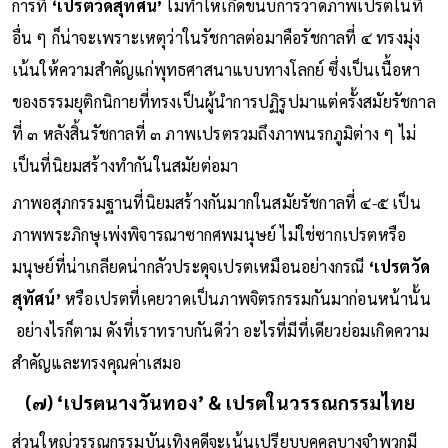
การที่
‘เปรตวัดสุทัศน์’
ไม่ทำให้เกิดขนบการวาดภาพเปรตในที่
อื่น ๆ ก็น่าจะเพราะเหตุว่าในรัชกาลต่อมาคือรัชกาลที่ ๔ ทรงมุ่ง
เน้นให้ความสำคัญแก่พุทธศาสนาแบบทางโลกย์ ซึ่งเป็นเนื้อหา
ของธรรมยุติกนิกายที่ทรงเป็นผู้นำการปฏิรูปมาแต่ครั้งสมัยรัชกาล
ที่ ๓ หลังสิ้นรัชกาลที่ ๓ ภาพเปรตรวมถึงภาพนรกภูมิต่าง ๆ ไม่
เป็นที่นิยมสร้างทำกันในสมัยต่อมา
ภาพอสุภกรรมฐานที่นิยมสร้างกันมากในสมัยรัชกาลที่ ๔-๕ เป็น
ภาพพระภิกษุเพ่งพิจารณาซากศพมนุษย์ ไม่ใช่ซากเปรตหรือ
มนุษย์ที่น่าเกลียดน่ากลัวประดุจเปรตเหมือนอย่างกรณี
‘เปรตวัด
สุทัศน์’
หรือเปรตที่เคยวาดเป็นภาพจิตรกรรมกันมาก่อนหน้านั้น
อย่างไรก็ตาม ดังที่เราทราบกันดีว่า อะไรที่มีที่เดียวย่อมเกิดความ
สำคัญและทรงคุณค่าเสมอ
(๗) ‘เปรตนางวันทอง’ & เปรตในวรรณกรรมไทย
ส่วนใหญ่วรรณกรรมบันเทิงคดีจะเน้นเปรียบบุคคลบางจำพวกมี