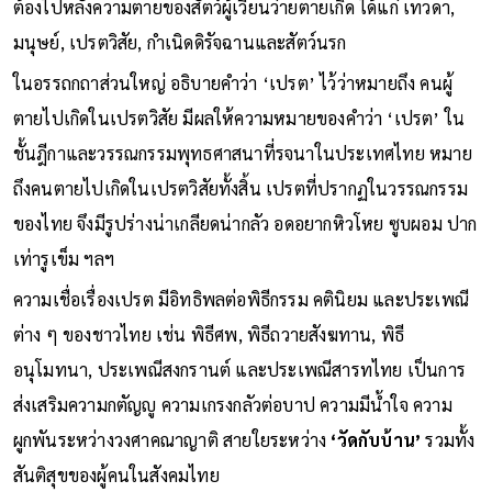
ต้องไปหลังความตายของสัตว์ผู้เวียนว่ายตายเกิด ได้แก่ เทวดา,
มนุษย์, เปรตวิสัย, กำเนิดดิรัจฉานและสัตว์นรก
ในอรรถกถาส่วนใหญ่ อธิบายคำว่า ‘เปรต’ ไว้ว่าหมายถึง คนผู้
ตายไปเกิดในเปรตวิสัย มีผลให้ความหมายของคำว่า ‘เปรต’ ใน
ชั้นฎีกาและวรรณกรรมพุทธศาสนาที่รจนาในประเทศไทย หมาย
ถึงคนตายไปเกิดในเปรตวิสัยทั้งสิ้น เปรตที่ปรากฏในวรรณกรรม
ของไทย จึงมีรูปร่างน่าเกลียดน่ากลัว อดอยากหิวโหย ซูบผอม ปาก
เท่ารูเข็ม ฯลฯ
ความเชื่อเรื่องเปรต มีอิทธิพลต่อพิธีกรรม คตินิยม และประเพณี
ต่าง ๆ ของชาวไทย เช่น พิธีศพ, พิธีถวายสังฆทาน, พิธี
อนุโมทนา, ประเพณีสงกรานต์ และประเพณีสารทไทย เป็นการ
ส่งเสริมความกตัญญู ความเกรงกลัวต่อบาป ความมีน้ำใจ ความ
ผูกพันระหว่างวงศาคณาญาติ สายใยระหว่าง
‘วัดกับบ้าน’
รวมทั้ง
สันติสุขของผู้คนในสังคมไทย