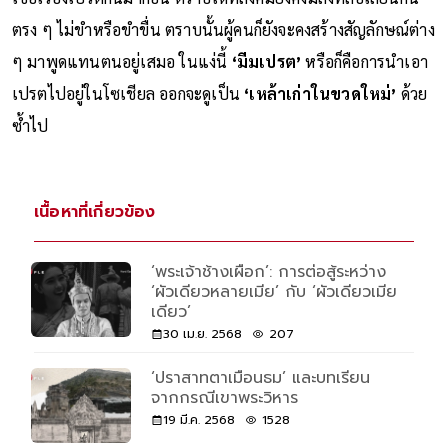
ตรง ๆ ไม่ขำหรือขำขื่น ตราบนั้นผู้คนก็ยังจะคงสร้างสัญลักษณ์ต่าง
ๆ มาพูดแทนตนอยู่เสมอ ในแง่นี้
‘มีมเปรต’
หรือก็คือการนำเอา
เปรตไปอยู่ในโซเชียล ออกจะดูเป็น
‘เหล้าเก่าในขวดใหม่’
ด้วย
ซ้ำไป
เนื้อหาที่เกี่ยวข้อง
‘พระเจ้าช้างเผือก’: การต่อสู้ระหว่าง
‘ผัวเดียวหลายเมีย’ กับ ‘ผัวเดียวเมีย
เดียว’
30 เม.ย. 2568
207
‘ปราสาทตาเมือนธม’ และบทเรียน
จากกรณีเขาพระวิหาร
19 มี.ค. 2568
1528