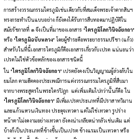
การสร้างวรรณกรรมไตรภูมิเช่นเดียวกับที่สมเด็จพระเจ้าตากสินฯ
ทรงกระทำเป็นแบบอย่าง ก็ยังคงได้รับการสืบทอดมาปฏิบัติใน
สมัยรัชกาลที่ ๑ จึงเป็นที่มาของเอกสาร
‘ไตรภูมิโลกวินิจฉัยกถา’
หรือ
‘ไตรภูมิฉบับหลวง’
โดยผู้ชำระคือพระยาธรรมปรีชา (แก้ว)
สำหรับในที่นี้เอกสารไตรภูมิก็คือเอกสารเกี่ยวกับเปรต แน่นอนว่า
เปรตไม่ใช่หัวข้อหลักของเอกสารชนิดนี้
ใน
‘ไตรภูมิโลกวินิจฉัยกถา’
เปรตยังคงเป็นวิญญาณผู้ล่วงลับใน
ยมโลก ตามฮีตคองประเพณีการแต่งวรรณกรรมไตรภูมิที่สืบมา
จากบางพระสูตรในพระไตรปิฎก แต่เพิ่มเติมไปกว่านั้นก็คือ ใน
‘ไตรภูมิโลกวินิจฉัยกถา’
มีเพิ่มเปรตประเภทที่มีปราสาทวิมาน
และแก้วแหวนเงินทอง ประดุจเทวดา แต่ไม่ใช่เทวดา รูปร่าง
หน้าตาไม่งดงามอย่างเทวดา ยังคงน่าเกลียดน่ากลัวเช่นเดิม แต่
บ้างก็เป็นประเภทที่ข้างขึ้นเป็นเปรต ข้างแรมเป็นเทวดา หรือ