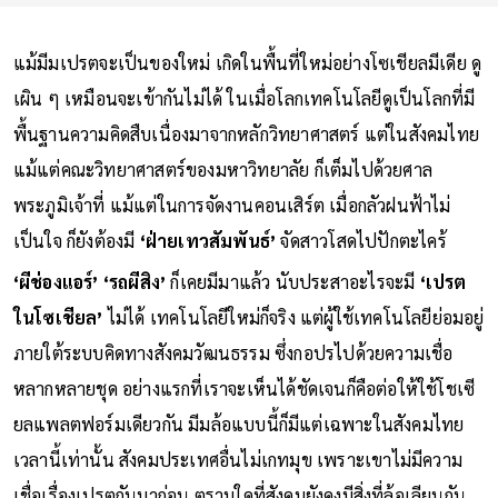
แม้มีมเปรตจะเป็นของใหม่ เกิดในพื้นที่ใหม่อย่างโซเชียลมีเดีย ดู
เผิน ๆ เหมือนจะเข้ากันไม่ได้ ในเมื่อโลกเทคโนโลยีดูเป็นโลกที่มี
พื้นฐานความคิดสืบเนื่องมาจากหลักวิทยาศาสตร์ แต่ในสังคมไทย
แม้แต่คณะวิทยาศาสตร์ของมหาวิทยาลัย ก็เต็มไปด้วยศาล
พระภูมิเจ้าที่ แม้แต่ในการจัดงานคอนเสิร์ต เมื่อกลัวฝนฟ้าไม่
เป็นใจ ก็ยังต้องมี
‘ฝ่ายเทวสัมพันธ์’
จัดสาวโสดไปปักตะไคร้
‘ผีช่องแอร์’ ‘รถผีสิง’
ก็เคยมีมาแล้ว นับประสาอะไรจะมี
‘เปรต
ในโซเชียล’
ไม่ได้ เทคโนโลยีใหม่ก็จริง แต่ผู้ใช้เทคโนโลยีย่อมอยู่
ภายใต้ระบบคิดทางสังคมวัฒนธรรม ซึ่งกอปรไปด้วยความเชื่อ
หลากหลายชุด อย่างแรกที่เราจะเห็นได้ชัดเจนก็คือต่อให้ใช้โชเซี
ยลแพลตฟอร์มเดียวกัน มีมล้อแบบนี้ก็มีแต่เฉพาะในสังคมไทย
เวลานี้เท่านั้น สังคมประเทศอื่นไม่เกทมุข เพราะเขาไม่มีความ
เชื่อเรื่องเปรตกันมาก่อน ตราบใดที่สังคมยังคงมีสิ่งที่ล้อเลียนกัน