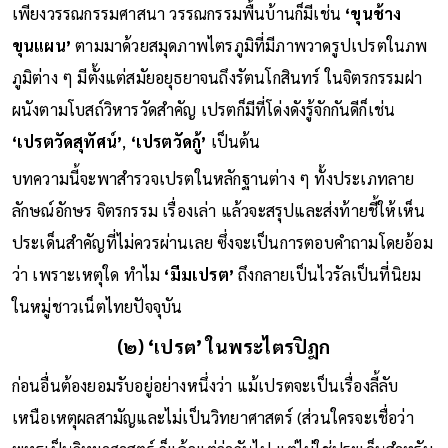
เพียงวรรณกรรมศาสนา วรรณกรรมพื้นบ้านก็มีเช่น
‘ขุนช้าง
ขุนแผน’
ตามมาด้วยสมุดภาพไตรภูมิที่มีภาพวาดรูปเปรตในภพ
ภูมิต่าง ๆ มีตั้งแต่สมัยอยุธยาจนถึงรัตนโกสินทร์ ในจิตรกรรมฝา
ผนังตามโบสถ์วิหารวัดสำคัญ เปรตก็มีที่โด่งดังรู้จักกันดีก็เช่น
‘เปรตวัดสุทัศน์’
,
‘เปรตวัดกู้’
เป็นต้น
บทความนี้จะพาสำรวจเปรตในหลักฐานต่าง ๆ ทั้งประเภทลาย
ลักษณ์อักษร จิตรกรรม เรื่องเล่า แล้วจะสรุปและส่งท้ายชี้ให้เห็น
ประเด็นสำคัญที่ไม่ควรผ่านเลย ซึ่งจะเป็นการตอบคำถามโดยอ้อม
ว่า เพราะเหตุใด ทำไม
‘มีมเปรต’
ถึงกลายเป็นไวรัลเป็นที่นิยม
ในหมู่ชาวเน็ตไทยปัจจุบัน
(๒) ‘เปรต’ ในพระไตรปิฎก
ก่อนอื่นต้องยอมรับอยู่อย่างหนึ่งว่า แม้เปรตจะเป็นเรื่องลี้ลับ
เหนือเหตุผลสามัญและไม่เป็นวิทยาศาสตร์ (ส่วนใครจะเชื่อว่า