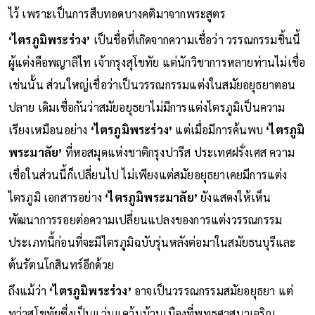
ไว้ เพราะเป็นการสืบทอดบางคติมาจากพระสูตร
‘ไตรภูมิพระร่วง’
เป็นชื่อที่เกิดจากความเชื่อว่า วรรณกรรมชิ้นนี้
ผู้แต่งคือพญาลิไท เจ้ากรุงสุโขทัย แต่นักวิชาการหลายท่านไม่เชื่อ
เช่นนั้น ส่วนใหญ่เชื่อว่าเป็นวรรณกรรมแต่งในสมัยอยุธยาตอน
ปลาย เดิมเชื่อกันว่าสมัยอยุธยาไม่มีการแต่งไตรภูมิเป็นความ
เรียงเหมือนอย่าง
‘ไตรภูมิพระร่วง’
แต่เมื่อมีการค้นพบ
‘ไตรภูมิ
พระมาลัย’
ที่หอสมุดแห่งชาติกรุงปารีส ประเทศฝรั่งเศส ความ
เชื่อในส่วนนี้ก็เปลี่ยนไป ไม่เพียงแต่สมัยอยุธยาเคยมีการแต่ง
ไตรภูมิ เอกสารอย่าง
‘ไตรภูมิพระมาลัย’
ยังแสดงให้เห็น
พัฒนาการรอยต่อความเปลี่ยนแปลงของการแต่งวรรณกรรม
ประเภทนี้ก่อนที่จะมีไตรภูมิฉบับรุ่นหลังต่อมาในสมัยธนบุรีและ
ต้นรัตนโกสินทร์อีกด้วย
ถึงแม้ว่า
‘ไตรภูมิพระร่วง’
อาจเป็นวรรณกรรมสมัยอยุธยา แต่
ทว่าสุโขทัยซึ่งเป็นแว่นแคว้นบ้านเมืองที่พุทธศาสนาเจริญ