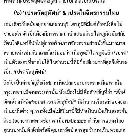
ทำความดีประพฤติแต่อกุศล ตายไปก็เกิดเป็นเปรตได้
(๖) ‘เปรตวัดสุทัศน์’ & เปรตในจิตรกรรมไทย
เช่นเดียวกับสมัยอยุธยาและธนบุรี ไตรภูมิที่มีแต่ตัวหนังสือ ไม่
ช่วยอะไร จำเป็นต้องมีภาพวาดมานำเสนอด้วย ไตรภูมิฉบับสมัย
รัตนโกสินทร์ก็นำไปสู่การสร้างภาพจิตรกรรมฝาผนังขึ้นมากมาย
หลายแห่งเช่นกัน และก็แน่นอนว่า เมื่อพูดถึงไตรภูมิแล้ว
‘เปรต’
เป็นตัวละครที่ขาดไม่ได้ ในจำนวนนี้ที่มีชื่อเสียงมากที่สุดก็เห็นจะ
เป็น
‘เปรตวัดสุทัศน์’
ถึงกับเป็นคำขวัญสื่อถึงสถานที่แปลกของประหลาดมีเฉพาะใน
กรุงเทพฯ เมืองหลวงเท่านั้น หัวเมืองไม่มี คือคำขวัญที่ว่า
“ยักษ์
วัดแจ้ง แร้งวัดสระเกศ เปรตวัดสุทัศน์”
มีตำนานเรื่องเล่าแบ่งออก
เป็นฉบับต่าง ๆ กระทั่งเมื่อไม่กี่ปีมานี้ก็มีทำเป็นหนังเป็นละครกัน
ด้วย (ออกอากาศทางช่อง ๗ เมื่อพ.ศ.๒๕๔๖ กำกับการแสดงโดย
คุณนนทนันท์ สังข์สวัสดิ์ คุณเอกรัตน์ สารสุข รับบทเป็นพระเอก