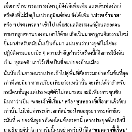
เมื่อมาชำระวรรณกรรมไตรภูมิจึงได้เพิ่มเติม และเห็นช่องโหว่
หรือสิ่งที่ไม่มีอยู่ในเปรตภูมิแต่ก่อน จึงได้เพิ่ม
‘เปรตเจ้านาย’
หรือ
‘เปรตเทวดา’
เข้าไป เพื่อสอนคติธรรมแก่ผู้คนตลอดจน
ทายาทลูกหลานของตนเอาไว้ด้วย เกิดเป็นมาตรฐานศีลธรรมใหม่
ขึ้นมาสำหรับสมัยนั้นเป็นต้นมา แน่นอนว่าบางยุคก็ไม่ใช่จะ
ปฏิบัติตามแบบเป๊ะ ๆ ความสำคัญสำหรับเรื่องนี้ก็คือการมีสิ่งอัน
เป็น ‘อุดมคติ’ เอาไว้เพื่อเป็นขื่อแปของบ้านเมือง
นั่นนับเป็นการผนวกเปรตเข้าไปสู่พื้นที่ศีลธรรมอย่างเข้มข้นที่สุด
เท่าที่เคยมีมา หากเปรียบเทียบก่อนหน้านั้น จะเห็นได้ว่าสำหรับ
กรณีคนชั้นสูงแต่ประพฤติตัวไม่เหมาะสม จะมีเพียงการซุบซิบ
นินทาว่าเป็น
‘พระเจ้าขี้เรื้อน’
หรือ
‘ขุนหลวงขี้เรื้อน’
แล้วก็จบ
เท่านั้น ไม่ใช่แต่พระเจ้าเอกทัศน์ของไทยอยุธยา พระเจ้าชัยว
รมันที่ ๗ ของกัมพูชา ก็เคยโดนข้อครหานี้ (หากประยุกต์ไอเดียนี้
มาอธิบายผู้นำโลก ทุกวันนี้คนอย่างทรัมป์ ก็คือ
‘ขุนหลวงขี้เรื้อน’