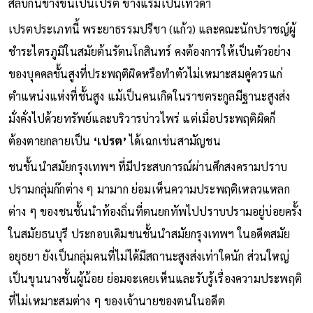
สลับกันข้างขึ้นเป็นเปรต ข้างแรมเป็นเทวดา
เปรตประเภทนี้ พระยาธรรมปรีชา (แก้ว) และคณะนักปราชญ์ผู้
ชำระไตรภูมิในสมัยต้นรัตนโกสินทร์ คงต้องการให้เป็นตัวอย่าง
ของบุคคลชั้นสูงที่ประพฤติผิดหรือทำตัวไม่เหมาะสมคู่ควรแก่
ตำแหน่งแห่งที่ชั้นสูง แม้เป็นคนเกิดในราชตระกูลมีฐานะสูงส่ง
มั่งคั่งไปด้วยทรัพย์และบริวารบ่าวไพร่ แต่เมื่อประพฤติผิดก็
ต้องตายกลายเป็น
‘เปรต’
ได้เฉกเช่นสามัญชน
ชนชั้นนำสมัยกรุงเทพฯ ที่มีประสบการณ์ผ่านศึกสงครามปราบ
ปรามกลุ่มก๊กต่าง ๆ มามาก ย่อมเห็นความประพฤติเหลวแหลก
ต่าง ๆ ของชนชั้นนำท้องถิ่นที่ตนยกทัพไปปราบปรามอยู่บ่อยครั้ง
ในสมัยธนบุรี ประกอบเดิมชนชั้นนำสมัยกรุงเทพฯ ในอดีตสมัย
อยุธยา ยังเป็นกลุ่มคนที่ไม่ได้มีสถานะสูงส่งเท่าใดนัก ส่วนใหญ่
เป็นขุนนางชั้นผู้น้อย ย่อมจะเคยเห็นและรับรู้เรื่องความประพฤติ
ที่ไม่เหมาะสมต่าง ๆ ของเจ้านายของตนในอดีต