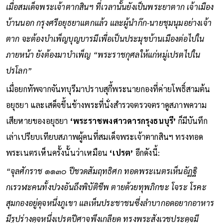
เมื่อสมเด็จพระเจ้าตากสินฯ ที่เวลานั้นยังเป็นพระยาตาก เจ้าเมือง
บ้านนอก กรุงศรีอยุธยาแตกแล้ว และผู้นำก๊ก-นายชุมนุมอย่างเจ้า
ตาก จะต้องบำเพ็ญบุญบารมีเพื่อเป็นประมุขบ้านเมืองต่อไปใน
ภายหน้า ยังต้องมาบำเพ็ญ “พระราชกุศลให้แก่หมู่เปรตไปใน
ปรโลก”
เมื่อยกทัพจากจันทบุรีมาปราบสุกี้พระนายกองที่ค่ายโพธิ์สามต้น
อยุธยา และเสด็จขึ้นช้างพระที่นั่งสำรวจตรวจตราดูสภาพความ
เสียหายของอยุธยา
‘พระราชพงศาวดารกรุงธนบุรี’
ก็มีบันทึก
เล่าเปรียบเทียบสภาพผู้คนที่สมเด็จพระเจ้าตากสินฯ ทรงทอด
พระเนตรเห็นครั้งนั้นว่าเหมือน
‘เปรต’
อีกดังนี้:
“จุลศักราช ๑๑๓๐ ปีชวดสัมฤทธิศก ทอดพระเนตรเห็นอัฏฐิ
กเรวฬะคนทั้งปวงอันถึงพิบัติชีพ ตายด้วยทุพภิกขะ โจระ โรคะ
สุมกองอยู่ดุจหนึ่งภูเขา แลเห็นประชาชนซึ่งลำบากอดอยากอาหาร
มีรูปร่างดุจหนึ่งเปรตปีศาจพึงเกลียด ทรงพระสังเวชประดุจมี