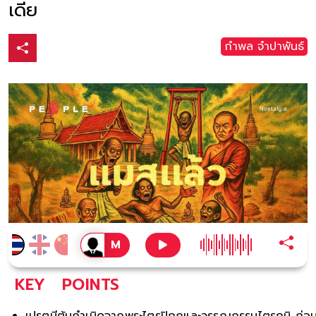
เดีย
กำพล จำปาพันธ์
KEY
POINTS
เปรตมีต้นกำเนิดจากพระไตรปิฎกและวรรณกรรมไตรภูมิ ก่อ