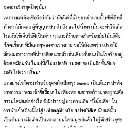
ของอเมริกายุคปัจจุบัน)
เพราะแต่เดิมเชื่อถือว่ากันว่าบัลลังก์ที่นั่งของเจ้านายนั้นศักดิ์สิทธิ์
ทำจากไม้มงคล ผู้ที่บุญวาสนาไม่ถึง แต่ไปนั่งตรงนั้น จะทำให้เกิด
โรคภัยไข้เจ็บวิบัติเป็นต่าง ๆ และที่ร้ายกาจสำหรับสมัยโน้นก็คือ
‘โรคเรื้อน’
ที่มีแผลผุพองตามร่างกาย ขอให้สังเกตว่า เปรตก็มี
ลักษณะทางกายที่น่าเกลียดน่ากลัวเช่นเดียวกับคนเป็นโรคร้ายอยู่
ด้วยเหมือนกัน ในแง่นี้ก็ไม่แปลกที่
‘เปรต’
จะเป็นอีกขั้นที่ยก
ระดับไปกว่า
‘เรื้อน’
แต่อย่างไรก็ตาม สำหรับยุคหลังเสียกรุง ๒๓๑๐ เป็นต้นมา ลำพัง
วาทกรรม
‘พระเจ้าขี้เรื้อน’
ไม่เพียงพอ แก่การสร้างมาตรฐานศีล
ธรรมใหม่แต่อย่างใด จึงมีปราชญ์บางท่านเกิด
“ปิ๊งไอเดีย”
ใน
การนำเข้าเรื่องนี้ไปสู่
‘เปรตภูมิ’
หรือ
‘เปรตวิสัย’
นับแต่นั้น
เป็นต้นมา เมื่อเกิดเป็นเทวดาบนโลกมนุษย์แล้ว ไม่รู้จักสร้างกุศล