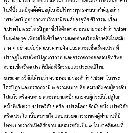
พุทธเป็นวิทยาศาสตร์ ก็แล้วแต่ว่ากันไป แต่ไม่ใช่ประเด็นสำหรับ
ในที่นี้) แต่มีจุดตั้งต้นอยู่ในคัมภีร์ทางพุทธศาสนาสำคัญอย่าง
‘พระไตรปิฎก’ จากงานวิทยานิพนธ์ของอุทิศ ศิริวรรณ เรื่อง
‘เปรตในพระไตรปิฎก’
ซึ่งได้ศึกษาความหมายของคำว่า
‘เปรต’
ในแต่ละยุค เพื่อจะได้เข้าใจความแตกต่างหรือคล้ายคลึงในสมัย
ต่าง ๆ อย่างแจ่มชัด แนวความคิด และความเชื่อเรื่องเปรตที่
ปรากฏในพระไตรปิฎกเถรวาท และอรรถกถาตลอดจนอิทธิพล
ความเชื่อเรื่องเปรตที่มีต่อพิธีกรรมและประเพณีไทย
ผลของการวิจัยได้พบว่า ความหมายของคำว่า
‘เปรต’
ในพระ
ไตรปิฎก และอรรถกถามี ๒ ความหมาย คือ หมายถึง คนผู้ล่วงลับ
ไปแล้ว หรือคนตาย ความหมายหนึ่ง และคนผู้ล่วงลับไปสู่โลก
หน้าที่เรียกว่า
‘เปรตวิสัย’
หรือ
‘เปรตโลก’
อีกนัยหนึ่ง เปรตวิสัย
หรือเปรตโลกนั้นหมายถึง แดนเสวยผลกรรมของผู้ทำบาปที่มี
โทษเบากว่ากำเนิดดิรัจฉาน และนรกจัดเป็น ๑ ใน ๕ คติแดนที่