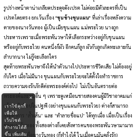
รูปร่างหน้าตาน่าเกลียดประดุจดังเปรต ไม่ค่อยมีตัวละครที่เป็น
เปรตโดยตรง ยกเว้นเรื่อง
‘ขุนช้างขุนแผน’
ที่เล่าเรื่องหลังความ
ตายของนางวันทอง ผู้เป็นเมียขุนแผน แม่พระไวย นางถูก
ประหารเพราะเมื่อพระพันวษาให้เลือกระหว่างอยู่กับขุนแผน
หรืออยู่กับพระไวย คนหนึ่งก็ผัว อีกคนก็ลูก ผัวกับลูกเกิดทะเลาะกัน
ลำบากนาง ไม่รู้จะเลือกใคร
สุดท้ายพระพันวษาจึงให้นำตัวนางไปประหารชีวิตเสีย ไม่ต้องอยู่
กับใคร เมื่อไม่มีนาง ขุนแผนกับพระไวยจะได้ตั้งใจทำราชการ
ถวายความจงรักภักดีต่อพระองค์ต่อไป ไม่เป็นอันตรายต่อ
พระองค์และคนอื่น ๆ เพราะดูเหมือนชายสองคนผู้มีวิชาอาคมแก่
×
กล้าระดับท๊อปในปฐพี (อย่างขุนแผนกับพระไวย) ต่างก็สามารถ
เราใช้คุกกี้
เพื่อให้
กระทำการ ‘ล้ำเส้น’ และ ‘ทำลายขื่อแป’ ได้ทุกเมื่อ เมื่อเป็นเรื่อง
เว็บไซต์
ของนางวันทอง ทั้งสองต่างก็เคยสังหารคนของพระพันวษามามาก
ทำงานได้ดี
ขึ้น
เพิ่มเติม
แล้ว เพียงเพื่อนางวันทอง (ก็ทำไงได้ ในเมื่อคนมันคลั่งรัก)