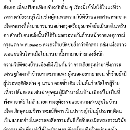
สังเกต เมื่อเปรียบเทียบกับฉบับอื่น ๆ เรื่องนี้เข้าใจได้ในแง่ที่ว่า
เพราะสมัยธนบุรีเป็นช่วงผู้คนพบความวิบัติบ้านแตกสาแหรกขาด
เมืองหลวงที่ตั้งมายาวนานอย่างกรุงศรีอยุธยาพังยับเยินลงในพริบ
ตา สำหรับคนสมัยนั้นที่ได้รับผลกระทบกันถ้วนหน้าจากเหตุการณ์
กรุงแตก พ.ศ.๒๓๑๐ คงเลวร้ายบัดซบยิ่งกว่าตึกสตง.ถล่ม เมื่อคราว
เจอแผ่นดินไหวเมื่อไม่นานมานี้มากมายก่ายกองยิ่งนัก
ความวิบัติของบ้านเมืองก็มีเป็นต้นว่า การเสียกรุงนำมาซึ่งภาวะ
เศรษฐกิจตกต่ำข้าวยากหมากแพง ผู้คนอดอยากยากจน ซ้ำร้ายยังมี
ผู้ประพฤติผิดต่าง ๆ นานา คอยซ้ำเติม เป็นต้นว่าเกิดโจรผู้ร้าย
เที่ยวปล้นสะดมเข่นฆ่าชุกชุม ผู้มีอำนาจในบ้านเมืองก็ไม่เป็นที่
พึ่งพาอาศัย ไม่อำนวยความยุติธรรมและความสงบสุขในบ้าน
เมือง ภิกษุสมณชีพราหมณ์ที่ควรเป็นปราชญ์เป็นผู้ประพฤติตน
เป็นแบบอย่างในครรลองศีลธรรมอันดี ก็กลับละเมิดพระธรรมวินัย
ก่อกรรมทำเข็ญ ทำให้ไพร่ราษฎรเดือดร้อนกันทั่วหย่อมหญ้า