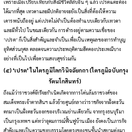
เพราะเมื่อเปรียบเทียบกับสิ่งมีชีวิตลี้ลับอื่น ๆ แล้ว เปรตแตะต้อง
ได้มากที่สุด เทวดาและผีปกติอาจจะยังเป็นสิ่งที่ต้องให้ความ
เคารพนับถืออยู่ แต่เปรตไม่จำเป็นต้องทำแบบเดียวกับเทวดา
และผีทั่วไป ในขณะเดียวกัน การดำรงอยู่ตามความเชื่อของ
‘เปรต’ ก็เป็นสิ่งสำคัญและจำเป็นเพื่อเป็นเหตุผลของการทำบุญ
อุทิศส่วนกุศล ตลอดจนความประพฤติตามฮีตคองประเพณีบาง
อย่างที่เป็นไปเพื่อความสงบสุขร่วมกัน
(๕) ‘เปรต’ ในไตรภูมิโลกวินิจฉัยกถา (ไตรภูมิฉบับกรุง
รัตนโกสินทร์)
ถึงแม้ว่าราชวงศ์จักรีจะกำเนิดเกิดจากการโค่นล้มราชวงศ์ของ
สมเด็จพระเจ้าตากสินฯ แล้วย้ายศูนย์กลางว่าราชกิจจากฝั่งตะวัน
ตกมาเป็นฝั่งตะวันออกของบริเวณย่านเดียวกัน จากกรุงธนบุรีมา
เป็นกรุงเทพฯ แต่ทว่าอุดมการณ์ฟื้นฟูบ้านเมือง ยังคงเป็นภารกิจ
สำคัญและเป็นความชอบธรรมโดยตรงของชนชั้นนำสยามต่อมา