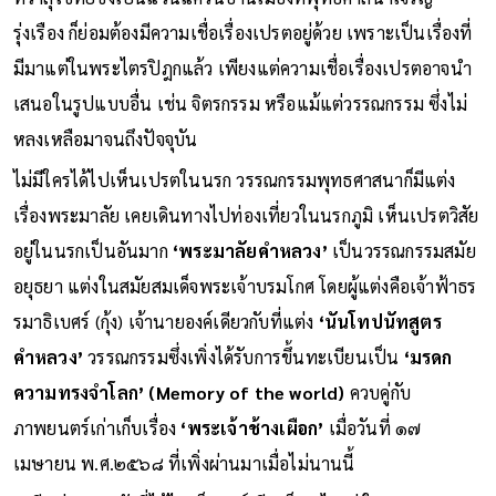
รุ่งเรือง ก็ย่อมต้องมีความเชื่อเรื่องเปรตอยู่ด้วย เพราะเป็นเรื่องที่
มีมาแต่ในพระไตรปิฎกแล้ว เพียงแต่ความเชื่อเรื่องเปรตอาจนำ
เสนอในรูปแบบอื่น เช่น จิตรกรรม หรือแม้แต่วรรณกรรม ซึ่งไม่
หลงเหลือมาจนถึงปัจจุบัน
ไม่มีใครได้ไปเห็นเปรตในนรก วรรณกรรมพุทธศาสนาก็มีแต่ง
เรื่องพระมาลัย เคยเดินทางไปท่องเที่ยวในนรกภูมิ เห็นเปรตวิสัย
อยู่ในนรกเป็นอันมาก
‘พระมาลัยคำหลวง’
เป็นวรรณกรรมสมัย
อยุธยา แต่งในสมัยสมเด็จพระเจ้าบรมโกศ โดยผู้แต่งคือเจ้าฟ้าธร
รมาธิเบศร์ (กุ้ง) เจ้านายองค์เดียวกับที่แต่ง
‘นันโทปนัทสูตร
คำหลวง’
วรรณกรรมซึ่งเพิ่งได้รับการขึ้นทะเบียนเป็น
‘มรดก
ความทรงจำโลก’ (Memory of the world)
ควบคู่กับ
ภาพยนตร์เก่าเก็บเรื่อง
‘พระเจ้าช้างเผือก’
เมื่อวันที่ ๑๗
เมษายน พ.ศ.๒๕๖๘ ที่เพิ่งผ่านมาเมื่อไม่นานนี้