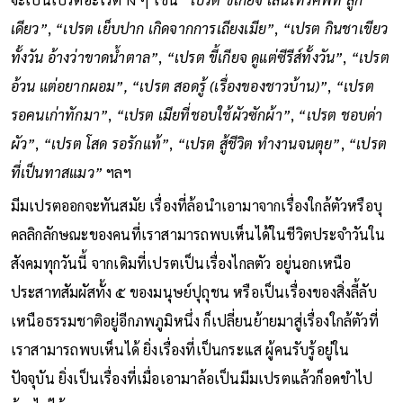
เดียว”
,
“เปรต เย็บปาก เกิดจากการเถียงเมีย”
,
“เปรต กินชาเขียว
ทั้งวัน อ้างว่าขาดน้ำตาล”
,
“เปรต ขี้เกียจ ดูแต่ซีรีส์ทั้งวัน”
,
“เปรต
อ้วน แต่อยากผอม”, “เปรต สอดรู้ (เรื่องของชาวบ้าน)”
,
“เปรต
รอคนเก่าทักมา”
,
“เปรต เมียที่ชอบใช้ผัวซักผ้า”
,
“เปรต ชอบด่า
ผัว”
,
“เปรต โสด รอรักแท้”
,
“เปรต สู้ชีวิต ทำงานจนตุย”
,
“เปรต
ที่เป็นทาสแมว”
ฯลฯ
มีมเปรตออกจะทันสมัย เรื่องที่ล้อนำเอามาจากเรื่องใกล้ตัวหรือบุ
คลลิกลักษณะของคนที่เราสามารถพบเห็นได้ในชีวิตประจำวันใน
สังคมทุกวันนี้ จากเดิมที่เปรตเป็นเรื่องไกลตัว อยู่นอกเหนือ
ประสาทสัมผัสทั้ง ๕ ของมนุษย์ปุถุชน หรือเป็นเรื่องของสิ่งลี้ลับ
เหนือธรรมชาติอยู่อีกภพภูมิหนึ่ง ก็เปลี่ยนย้ายมาสู่เรื่องใกล้ตัวที่
เราสามารถพบเห็นได้ ยิ่งเรื่องที่เป็นกระแส ผู้คนรับรู้อยู่ใน
ปัจจุบัน ยิ่งเป็นเรื่องที่เมื่อเอามาล้อเป็นมีมเปรตแล้วก็อดขำไป