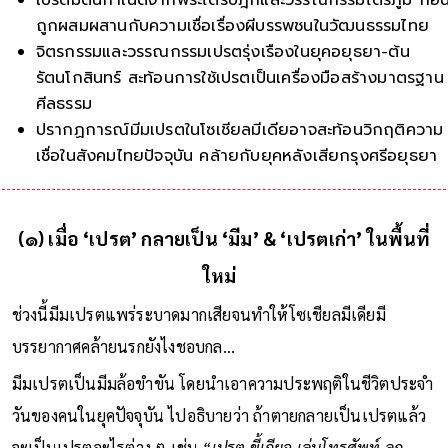
ถูกผสมผสานกับความเชื่อเรื่องผีบรรพชนในวัฒนธรรมไทย
จิตรกรรมและวรรณกรรมเปรตรุ่งเรืองในยุคอยุธยา-ต้น
รัตนโกสินทร์ สะท้อนการใช้เปรตเป็นเครื่องมือสร้างมาตรฐาน
ศีลธรรม
ปรากฏการณ์มีมเปรตในโซเชียลมีเดียอาจสะท้อนวิกฤติความ
เชื่อในสังคมไทยปัจจุบัน คล้ายกับยุคหลังเสียกรุงศรีอยุธยา
(๑) เมื่อ ‘เปรต’ กลายเป็น ‘มีม’ & ‘เปรตเก่า’ ในพื้นที่
ใหม่
ช่วงนี้มีมเปรตแพร่ระบาดมากเสียจนทำให้โซเชียลมีเดียมี
บรรยากาศคล้ายนรกยังไงชอบกล…
มีมเปรตเป็นมีมล้อขำขัน โดยนำเอาความประพฤติในชีวิตประจำ
วันของคนในยุคปัจจุบัน ไปอธิบายว่า ถ้าตายกลายเป็นเปรตแล้ว
จะเป็นเปรตอะไรต่าง ๆ เช่น
“เปรต ขี้เกียจ เล่นโทรศัพท์ ลูก