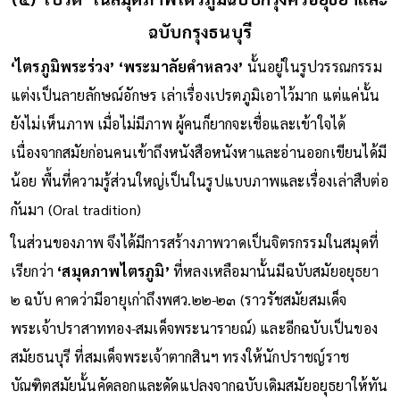
ฉบับกรุงธนบุรี
‘ไตรภูมิพระร่วง’ ‘พระมาลัยคำหลวง’
นั้นอยู่ในรูปวรรณกรรม
แต่งเป็นลายลักษณ์อักษร เล่าเรื่องเปรตภูมิเอาไว้มาก แต่แค่นั้น
ยังไม่เห็นภาพ เมื่อไม่มีภาพ ผู้คนก็ยากจะเชื่อและเข้าใจได้
เนื่องจากสมัยก่อนคนเข้าถึงหนังสือหนังหาและอ่านออกเขียนได้มี
น้อย พื้นที่ความรู้ส่วนใหญ่เป็นในรูปแบบภาพและเรื่องเล่าสืบต่อ
กันมา (Oral tradition)
ในส่วนของภาพ จึงได้มีการสร้างภาพวาดเป็นจิตรกรรมในสมุดที่
เรียกว่า
‘สมุดภาพไตรภูมิ’
ที่หลงเหลือมานั้นมีฉบับสมัยอยุธยา
๒ ฉบับ คาดว่ามีอายุเก่าถึงพศว.๒๒-๒๓ (ราวรัชสมัยสมเด็จ
พระเจ้าปราสาททอง-สมเด็จพระนารายณ์) และอีกฉบับเป็นของ
สมัยธนบุรี ที่สมเด็จพระเจ้าตากสินฯ ทรงให้นักปราชญ์ราช
บัณฑิตสมัยนั้นคัดลอกและดัดแปลงจากฉบับเดิมสมัยอยุธยาให้ทัน