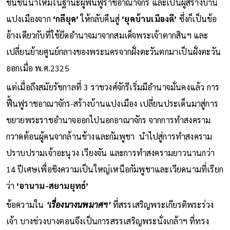
ชนชั้นนำใหม่ในฐานะผู้ฟื้นฟูราชอาณาจักร และเป็นผู้สร้างบ้าน
แปงเมืองจาก
‘กลียุค’
ให้กลับคืนสู่
‘ยุคบ้านเมืองดี’
ซึ่งก็เป็นข้อ
อ้างเดียวกับที่ใช้ยึดอำนาจมาจากสมเด็จพระเจ้าตากสินฯ และ
เปลี่ยนย้ายศูนย์กลางของพระนครจากฝั่งตะวันตกมาเป็นฝั่งตะวัน
ออกเมื่อ พ.ศ.2325
แต่เมื่อถึงสมัยรัชกาลที่ 3 ราชวงศ์จักรีเริ่มมีอำนาจมั่นคงแล้ว การ
ฟื้นฟูราชอาณาจักร-สร้างบ้านแปงเมือง เปลี่ยนประเด็นมาสู่การ
ขยายพระราชอำนาจออกไปนอกอาณาจักร จากการทำสงคราม
กวาดต้อนผู้คนจากล้านช้างและกัมพูชา นำไปสู่การทำสงคราม
ปราบปรามเจ้าอะนุวง เวียงจัน และการทำสงครามยาวนานกว่า
14 ปีเศษเพื่อชิงความเป็นใหญ่เหนือกัมพูชาและเวียดนามที่เรียก
ว่า
‘อานาม-สยามยุทธ์’
ข้อความใน
‘เรื่องนางนพมาศฯ’
ที่สรรเสริญพระเกียรติพระร่วง
เจ้า บางช่วงบางตอนจึงเป็นการสรรเสริญพระนั่งเกล้าฯ ที่ทรง