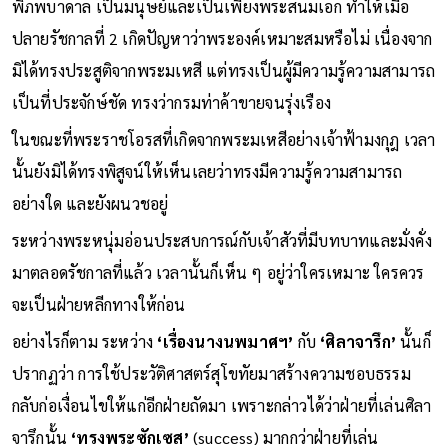
พิภพบาดาล เป็นมนุษย์และเป็นเพียงพระสนมเอก ทำให้เมื่อ
ปลายรัชกาลที่ 2 เกิดปัญหาว่าพระองค์เหมาะสมหรือไม่ เนื่องจาก
มิได้ทรงประสูติจากพระมเหสี แต่ทรงเป็นผู้มีความรู้ความสามารถ
เป็นที่ประจักษ์ชัด ทรงว่ากรมท่าค้าขายจนรุ่งเรือง
ในขณะที่พระราชโอรสที่เกิดจากพระมเหสีอย่างเจ้าฟ้ามงกุฎ เวลา
นั้นยังมิได้ทรงพิสูจน์ให้เห็นเลยว่าทรงมีความรู้ความสามารถ
อย่างใด และยังผนวชอยู่
ระหว่างพระหนุ่มอ่อนประสบการณ์กับเจ้าสัวที่มีบทบาทและมั่งคั่ง
มาตลอดรัชกาลที่แล้ว เวลานั้นก็เห็น ๆ อยู่ว่าใครเหมาะ ใครควร
จะเป็นฝ่ายหลีกทางให้ก่อน
อย่างไรก็ตาม ระหว่าง
‘เรื่องนางนพมาศฯ’
กับ
‘ศิลาจารึก’
นั้นก็
ปรากฏว่า การใช้ประวัติศาสตร์สุโขทัยมาสร้างความชอบธรรม
กลับก่อเงื่อนไขให้แก่อีกฝ่ายถัดมา เพราะกล่าวได้ว่าฝ่ายที่เล่นศิลา
จารึกนั้น
‘ทรงพระซักเซส’
(success) มากกว่าฝ่ายที่เล่น