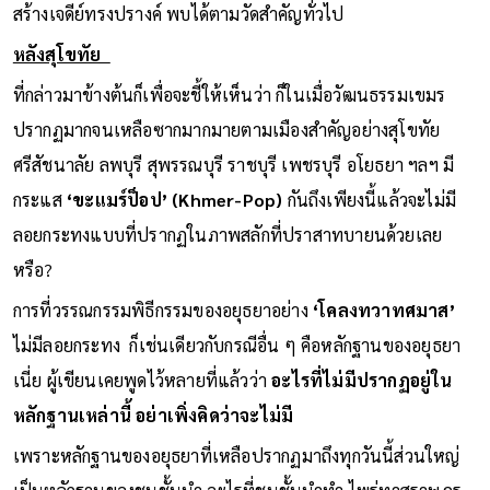
สร้างเจดีย์ทรงปรางค์ พบได้ตามวัดสำคัญทั่วไป
หลังสุโขทัย
ที่กล่าวมาข้างต้นก็เพื่อจะชี้ให้เห็นว่า ก็ในเมื่อวัฒนธรรมเขมร
ปรากฏมากจนเหลือซากมากมายตามเมืองสำคัญอย่างสุโขทัย
ศรีสัชนาลัย ลพบุรี สุพรรณบุรี ราชบุรี เพชรบุรี อโยธยา ฯลฯ มี
กระแส
‘ขะแมร์ป็อป’ (Khmer-Pop)
กันถึงเพียงนี้แล้วจะไม่มี
ลอยกระทงแบบที่ปรากฏในภาพสลักที่ปราสาทบายนด้วยเลย
หรือ?
การที่วรรณกรรมพิธีกรรมของอยุธยาอย่าง
‘โคลงทวาทศมาส’
ไม่มีลอยกระทง ก็เช่นเดียวกับกรณีอื่น ๆ คือหลักฐานของอยุธยา
เนี่ย ผู้เขียนเคยพูดไว้หลายที่แล้วว่า
อะไรที่ไม่มีปรากฏอยู่ใน
หลักฐานเหล่านี้ อย่าเพิ่งคิดว่าจะไม่มี
เพราะหลักฐานของอยุธยาที่เหลือปรากฏมาถึงทุกวันนี้ส่วนใหญ่