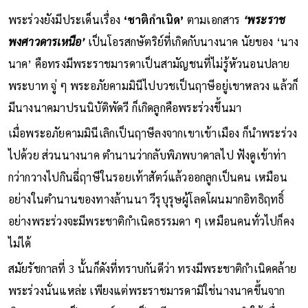
พระร่วงยังมีประเด็นเรื่อง
‘ชาติกำเนิด’
ตามเอกสาร
‘พระราช
พงศาวดารเหนือ’
เป็นโอรสกษัตริย์ที่เกิดกับนางนาค นัยของ ‘นาง
นาค’ คือทรงมีพระราชมารดาเป็นสามัญชนที่ไม่รู้หัวนอนปลาย
พระบาท จู่ ๆ พระอภัยคามมินีไปบวชเป็นฤาษีอยู่เขาหลวง แล้วก็
มีนางนาคมาปรนนิบัติพัดวี ก็เกิดลูกคือพระร่วงขึ้นมา
เมื่อพระอภัยคามมินีเลิกเป็นฤาษีลงจากเขาเข้าเมือง ก็นำพระร่วง
ไปด้วย ส่วนนางนาค ตำนานว่ากลับพิภพบาดาลไป ฟังดูเข้าท่า
กว่ากวางไปกินฉี่ฤาษีในรอยเท้าสัตว์แล้วออกลูกเป็นคน เหมือน
อย่างในตำนานของทางล้านนา วีรุบุรุษผู้โลดโผนมากอิทธิฤทธิ์
อย่างพระร่วงจะมีพระชาติกำเนิดธรรมดา ๆ เหมือนคนทั่วไปก็คง
ไม่ได้
สมัยรัชกาลที่ 3 นั้นก็ดังที่ทราบกันดีว่า ทรงมีพระชาติกำเนิดคล้าย
พระร่วงนั่นแหล่ะ เพียงแต่พระราชมารดามิใช่นางนาคขึ้นจาก