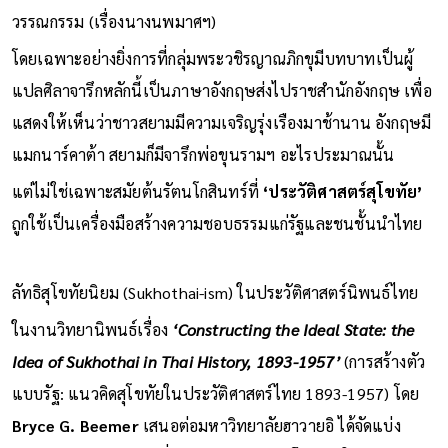
วรรณกรรม (เรื่องนางนพมาศฯ)
โดยเฉพาะอย่างยิ่งการที่กลุ่มพระวชิรญาณภิกขุมีบทบาทเป็นผู้
แปลศิลาจารึกหลักนี้เป็นภาษาอังกฤษส่งไปราชสำนักอังกฤษ เพื่อ
แสดงให้เห็นว่าชาวสยามมีความเจริญรุ่งเรืองมาช้านาน อังกฤษมี
แมกนาร์คาต้า สยามก็มีจารึกพ่อขุนรามฯ อะไรประมาณนั้น
แต่ไม่ใช่เฉพาะสมัยต้นรัตนโกสินทร์ที่
‘ประวัติศาสตร์สุโขทัย’
ถูกใช้เป็นเครื่องมือสร้างความชอบธรรมแก่รัฐและชนชั้นนำไทย
ลัทธิสุโขทัยนิยม (Sukhothai-ism) ในประวัติศาสตร์นิพนธ์ไทย
ในงานวิทยานิพนธ์เรื่อง
‘Constructing the Ideal State: the
Idea of Sukhothai in Thai History, 1893-1957’
(การสร้างตัว
แบบรัฐ: แนวคิดสุโขทัยในประวัติศาสตร์ไทย 1893-1957) โดย
Bryce G. Beemer
เสนอต่อมหาวิทยาลัยฮาวายอิ ได้จัดแบ่ง