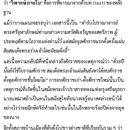
ว่า
‘วิพากษ์ภายใน’
คือการพิจารณาจากตัวบท (text) ของหลัก
ฐาน
แม้ว่าบางแผนกจะระบุว่า เอกสารนี้เป็น “
ตำรับโปราณาจารย์
พระศรีจุฬาลักษณ์ท่านกล่าวความสวัสดิเจริญของสตรีภาพ ผู้
ประพฤติตามโอวาทแห่งท่านไว้ แต่สมัยจุลศักราชแรกตั้งครั้งแผ่น
ดินสมเด็จพระร่วงเจ้าโดยนิยมดั่งนี้”
แต่เนื้อความกลับมีที่หนึ่งกล่าวถึงศักราชของเหตุการณ์ว่า
“ด้วยปี
นั้นยังใช้โบราณศักราช สมเด็จพระเจ้าแผ่นดินยังหาได้ลบศักราช
ตั้งจุลศักราชขึ้นใหม่ไม่”
การลบศักราชเก่า-ตั้งศักราชใหม่นั้นเป็น
เหตุการณ์ที่เกิดขึ้นในสมัยพระเจ้าปราสาททองแห่งกรุงศรีอยุธยา
นางนพมาศถ้าเป็นคนในสมัยสุโขทัยนางจะรู้อนาคตล่วงหน้าได้
อย่างไรว่าจะมีกษัตริย์ทำอะไรเช่นนั้นในอีกหลายร้อยปีต่อจากยุค
ของนาง
อีกทั้งสภาพบ้านเมืองที่คับคั่งไปชาวต่างชาติที่เรียกกันรวม ๆ ว่า