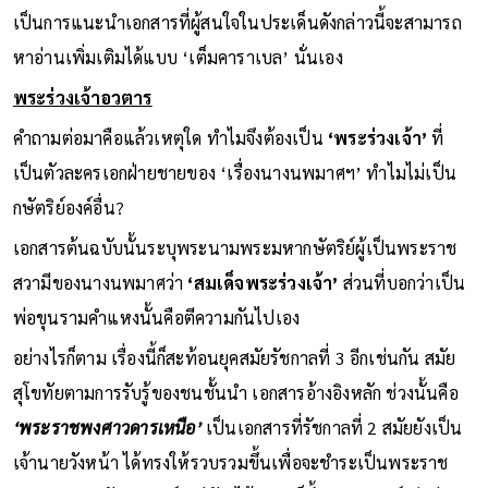
เป็นการแนะนำเอกสารที่ผู้สนใจในประเด็นดังกล่าวนี้จะสามารถ
หาอ่านเพิ่มเติมได้แบบ ‘เต็มคาราเบล’ นั่นเอง
พระร่วงเจ้าอวตาร
คำถามต่อมาคือแล้วเหตุใด ทำไมจึงต้องเป็น
‘พระร่วงเจ้า’
ที่
เป็นตัวละครเอกฝ่ายชายของ ‘เรื่องนางนพมาศฯ’ ทำไมไม่เป็น
กษัตริย์องค์อื่น?
เอกสารต้นฉบับนั้นระบุพระนามพระมหากษัตริย์ผู้เป็นพระราช
สวามีของนางนพมาศว่า
‘สมเด็จพระร่วงเจ้า’
ส่วนที่บอกว่าเป็น
พ่อขุนรามคำแหงนั้นคือตีความกันไปเอง
อย่างไรก็ตาม เรื่องนี้ก็สะท้อนยุคสมัยรัชกาลที่ 3 อีกเช่นกัน สมัย
สุโขทัยตามการรับรู้ของชนชั้นนำ เอกสารอ้างอิงหลัก ช่วงนั้นคือ
‘พระราชพงศาวดารเหนือ’
เป็นเอกสารที่รัชกาลที่ 2 สมัยยังเป็น
เจ้านายวังหน้า ได้ทรงให้รวบรวมขึ้นเพื่อจะชำระเป็นพระราช