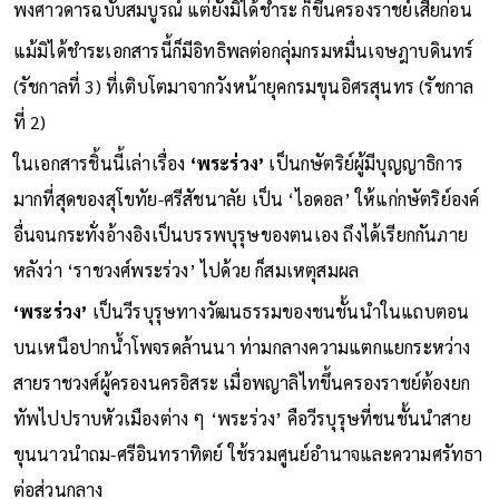
พงศาวดารฉบับสมบูรณ์ แต่ยังมิได้ชำระ ก็ขึ้นครองราชย์เสียก่อน
แม้มิได้ชำระเอกสารนี้ก็มีอิทธิพลต่อกลุ่มกรมหมื่นเจษฎาบดินทร์
(รัชกาลที่ 3) ที่เติบโตมาจากวังหน้ายุคกรมขุนอิศรสุนทร (รัชกาล
ที่ 2)
ในเอกสารชิ้นนี้เล่าเรื่อง
‘พระร่วง’
เป็นกษัตริย์ผู้มีบุญญาธิการ
มากที่สุดของสุโขทัย-ศรีสัชนาลัย เป็น ‘ไอดอล’ ให้แก่กษัตริย์องค์
อื่นจนกระทั่งอ้างอิงเป็นบรรพบุรุษของตนเอง ถึงได้เรียกกันภาย
หลังว่า ‘ราชวงศ์พระร่วง’ ไปด้วย ก็สมเหตุสมผล
‘พระร่วง’
เป็นวีรบุรุษทางวัฒนธรรมของชนชั้นนำในแถบตอน
บนเหนือปากน้ำโพจรดล้านนา ท่ามกลางความแตกแยกระหว่าง
สายราชวงศ์ผู้ครองนครอิสระ เมื่อพญาลิไทขึ้นครองราชย์ต้องยก
ทัพไปปราบหัวเมืองต่าง ๆ ‘พระร่วง’ คือวีรบุรุษที่ชนชั้นนำสาย
ขุนนาวนำถม-ศรีอินทราทิตย์ ใช้รวมศูนย์อำนาจและความศรัทธา
ต่อส่วนกลาง