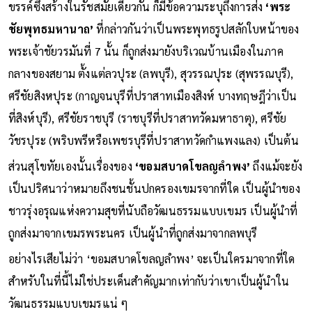
ขรรค์ซึ่งสร้างในรัชสมัยเดียวกัน ก็มีข้อความระบุถึงการส่ง
‘พระ
ชัยพุทธมหานาถ’
ที่กล่าวกันว่าเป็นพระพุทธรูปสลักใบหน้าของ
พระเจ้าชัยวรมันที่ 7 นั้น ก็ถูกส่งมายังบริเวณบ้านเมืองในภาค
กลางของสยาม ตั้งแต่ลวปุระ (ลพบุรี), สุวรรณปุระ (สุพรรณบุรี),
ศรีชัยสิงหปุระ (กาญจนบุรีที่ปราสาทเมืองสิงห์ บางทฤษฎีว่าเป็น
ที่สิงห์บุรี), ศรีชัยราชบุรี (ราชบุรีที่ปราสาทวัดมหาธาตุ), ศรีชัย
วัชรปุระ (พริบพรีหรือเพชรบุรีที่ปราสาทวัดกำแพงแลง) เป็นต้น
ส่วนสุโขทัยเองนั้นเรื่องของ
‘ขอมสบาดโขลญลำพง’
ถึงแม้จะยัง
เป็นปริศนาว่าหมายถึงชนชั้นปกครองเขมรจากที่ใด เป็นผู้นำของ
ชาวรุ่งอรุณแห่งความสุขที่นับถือวัฒนธรรมแบบเขมร เป็นผู้นำที่
ถูกส่งมาจากเขมรพระนคร เป็นผู้นำที่ถูกส่งมาจากลพบุรี
อย่างไรเสียไม่ว่า ‘ขอมสบาดโขลญลำพง’ จะเป็นใครมาจากที่ใด
สำหรับในที่นี้ไม่ใช่ประเด็นสำคัญมากเท่ากับว่าเขาเป็นผู้นำใน
วัฒนธรรมแบบเขมรแน่ ๆ