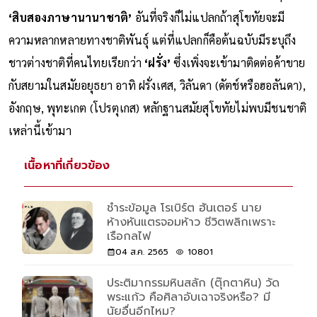
‘สิบสองภาษานานาชาติ’
อันที่จริงก็ไม่แปลกถ้าสุโขทัยจะมี
ความหลากหลายทางชาติพันธุ์ แต่ที่แปลกก็คือต้นฉบับมีระบุถึง
ชาวต่างชาติที่คนไทยเรียกว่า
‘ฝรั่ง’
ซึ่งเพิ่งจะเข้ามาติดต่อค้าขาย
กับสยามในสมัยอยุธยา อาทิ ฝรั่งเศส, วิลันดา (ดัตช์หรือฮอลันดา),
อังกฤษ, พุทะเกต (โปรตุเกส) หลักฐานสมัยสุโขทัยไม่พบมีชนชาติ
เหล่านี้เข้ามา
เนื้อหาที่เกี่ยวข้อง
ชำระข้อมูล โรเบิร์ต ฮันเตอร์ นาย
ห้างหันแตรจอมห้าว ชีวิตพลิกเพราะ
เรือกลไฟ
04 ส.ค. 2565
10801
ประติมากรรมหินสลัก (ตุ๊กตาหิน) วัด
พระแก้ว คือศิลาอับเฉาจริงหรือ? มี
นัยอื่นอีกไหม?