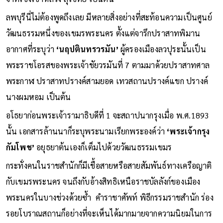
ลพบุรีนี่ไม่ต้องพูดถึงเลย มีหลายสิ่งอย่างที่สะท้อนความเป็นศูนย์
วัฒนธรรมหนึ่งของเขมรพระนคร ตั้งแต่จารึกปราสาทพิมาน
อากาศที่ระบุว่า
‘นฤปตินทรวรมัน’
ผู้ครองเมืองลวปุระนั้นเป็น
พระราชโอรสของพระเจ้าชัยวรมันที่ 7 ตามมาด้วยปราสาทศาล
พระกาฬ ปราสาทปรางค์สามยอด เทวสถานปรางค์แขก ปรางค์
นางผมหอม เป็นต้น
อโธยาก่อนพระเจ้ารามาธิบดีที่ 1 จะสถาปนากรุงเมื่อ พ.ศ.1893
นั้น เอกสารล้านนาก็ระบุพระนามเรียกพระองค์ว่า
‘พระเจ้ากรุง
กัมโพช’
อยุธยาต้นเองก็เต็มไปด้วยวัฒนธรรมเขมร
กระทั่งคนในราชสำนักก็มีเชื้อสายหรือสายสัมพันธ์ทางเครือญาติ
กับเขมรพระนคร จนถึงกับอ้างสิทธิเหนือราชบัลลังก์ของเมือง
พระนครในบางช่วงด้วยซ้ำ คำราชาศัพท์ พิธีกรรมราชสำนัก ร่อง
รอยโบราณสถานก็อย่างที่จะเห็นได้มากมายจากความนิยมในการ