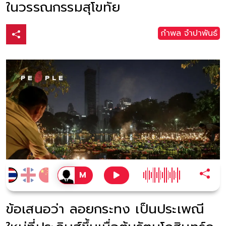
ในวรรณกรรมสุโขทัย
กำพล จำปาพันธ์
ข้อเสนอว่า ลอยกระทง เป็นประเพณี