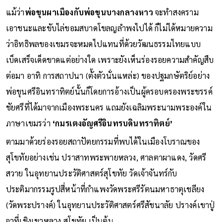
แม้ว่า
พ่อขุนผาเมืองกับพ่อขุนบางกลางหาว
จะทำสงคราม
เอาชนะและขับไล่ขอมสบาดโขลญลำพงไปได้ ก็ไม่ได้หมายความ
ว่าอิทธิพลของเขมรจะหมดไปแทนที่ด้วยวัฒนธรรมไทยแบบ
เบ็ดเสร็จเด็ดขาดแต่อย่างใด เพราะยังเห็นร่องรอยความสำคัญสืบ
ต่อมา อาทิ การสถาปนา (ตั้งตัวนั่นแหล่ะ) ของปฐมกษัตริย์อย่าง
พ่อขุนศรีอินทราทิตย์นั้นก็โดยการอ้างเป็นผู้ครอบครองพระขรรค์
ชัยศรีที่ได้มาจากเมืองพระนคร แถมยังเฉลิมพระนามพระองค์ใน
ภาษาเขมรว่า
‘กมรเตงอัญศรีอินทรบดินทราทิตย์’
ตามมาด้วยร่องรอยสถาปัตยกรรมที่พบได้ในเมืองโบราณของ
สุโขทัยอย่างเช่น ปราสาทพระพายหลวง, ศาลตาผาแดง, วัดศรี
สวาย ในอุทยานประวัติศาสตร์สุโขทัย วัดเจ้าจันทร์กับ
ประติมากรรมรูปสี่หน้าที่กำแพงวัดพระศรีรัตนมหาธาตุเชลียง
(วัดพระปรางค์) ในอุทยานประวัติศาสตร์ศรีสัชนาลัย ปรางค์เขาปู่
จาที่เชิงเขาหลวง สุโขทัย เป็นต้น