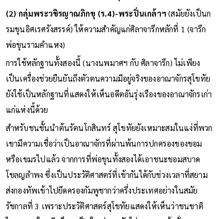
(2) กลุ่มพระวชิรญาณภิกขุ (ร.4)-พระปิ่นเกล้าฯ
(สมัยยังเป็นก
รมขุนอิศเรศรังสรรค์) ให้ความสำคัญแก่ศิลาจารึกหลักที่ 1 (จารึก
พ่อขุนรามคำแหง)
การใช้หลักฐานทั้งสองนี้ (นางนพมาศฯ กับ ศิลาจารึก) ไม่เพียง
เป็นเครื่องช่วยยืนยันถึงตัวตนความมีอยู่จริงของอาณาจักรสุโขทัย
ยังใช้เป็นหลักฐานที่แสดงให้เห็นอดีตอันรุ่งเรืองของอาณาจักรเก่า
แก่แห่งนี้ด้วย
สำหรับชนชั้นนำต้นรัตนโกสินทร์ สุโขทัยยังเหมาะสมในแง่ที่พวก
เขามีความเชื่อว่าเป็นอาณาจักรที่ผ่านพ้นการปกครองของขอม
หรือเขมรไปแล้ว จากการที่พ่อขุนทั้งสองได้เอาชนะขอมสบาด
โขลญลำพง ซึ่งเป็นประวัติศาสตร์ที่เข้ากันได้กับช่วงเวลาที่สยาม
ส่งกองทัพเข้าไปยึดครองกัมพูชากว่าครึ่งประเทศอย่างในสมัย
รัชกาลที่ 3 เพราะประวัติศาสตร์สุโขทัยแสดงให้เห็นว่าชนชาติ