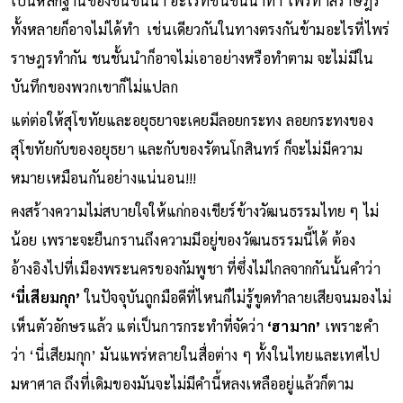
เป็นหลักฐานของชนชั้นนำ อะไรที่ชนชั้นนำทำ ไพร่ทาสราษฎร
ทั้งหลายก็อาจไม่ได้ทำ เช่นเดียวกันในทางตรงกันข้ามอะไรที่ไพร่
ราษฎรทำกัน ชนชั้นนำก็อาจไม่เอาอย่างหรือทำตาม จะไม่มีใน
บันทึกของพวกเขาก็ไม่แปลก
แต่ต่อให้สุโขทัยและอยุธยาจะเคยมีลอยกระทง ลอยกระทงของ
สุโขทัยกับของอยุธยา และกับของรัตนโกสินทร์ ก็จะไม่มีความ
หมายเหมือนกันอย่างแน่นอน!!!
คงสร้างความไม่สบายใจให้แก่กองเชียร์ข้างวัฒนธรรมไทย ๆ ไม่
น้อย เพราะจะยืนกรานถึงความมีอยู่ของวัฒนธรรมนี้ได้ ต้อง
อ้างอิงไปที่เมืองพระนครของกัมพูชา ที่ซึ่งไม่ไกลจากกันนั้นคำว่า
‘นี่เสียมกุก’
ในปัจจุบันถูกมือดีที่ไหนก็ไม่รู้ขูดทำลายเสียจนมองไม่
เห็นตัวอักษรแล้ว แต่เป็นการกระทำที่จัดว่า
‘ฮามาก’
เพราะคำ
ว่า ‘นี่เสียมกุก’ มันแพร่หลายในสื่อต่าง ๆ ทั้งในไทยและเทศไป
มหาศาล ถึงที่เดิมของมันจะไม่มีคำนี้หลงเหลืออยู่แล้วก็ตาม