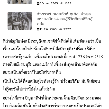
20 ก.ค. 2565
1673
สังฆราชปัลเลอกัวซ์ กูเกิลแห่งยุค
สหายสนิทร.4 คนสู้ชีวิตที่เจอชีวิตสู้
กลับ
13 ส.ค. 2565
2777
ที่สำคัญมีแห่งหนึ่งระบุถึงชนชาติฝรั่งที่ส่อให้เห็นชัดเจนว่าเป็น
เรื่องแต่งในสมัยต้นรัตนโกสินทร์ คือมีระบุถึง
‘ฝรั่งมะริกัน’
เพราะสหรัฐอเมริกาเพิ่งจะตั้งประเทศเมื่อ ค.ศ.1776 (พ.ศ.2319
ตรงกับสมัยธนบุรี) และอเมริกาก็เพิ่งจะส่งทูตเข้ามาติดต่อกับ
สยามเป็นครั้งแรกก็ในสมัยรัชกาลที่ 3
เป็นไปไม่ได้ที่คนสมัยสุโขทัยจะรู้จัก
‘ฝรั่งมะริกัน’
มันจึงชัดจน
ไม่รู้จะชัดไปกว่านี้ยังไงแล้วล่ะวิ!!!
อย่างไรก็ตาม ปัญหาที่ทำให้หน่วยงานด้านศิลปวัฒนธรรมของ
ไทยยังคงต้องยึดโยงกับคำอธิบายว่าลอยกระทงเป็นประเพณีเก่า