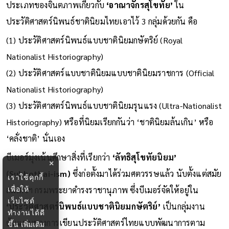
ประเภทของจินตภาพเกี่ยวกับ
‘อาณาจักรสุโขทัย’
ใน
ประวัติศาสตร์นิพนธ์ชาตินิยมไทยเอาไว้ 3 กลุ่มด้วยกัน คือ
(1) ประวัติศาสตร์นิพนธ์แบบชาตินิยมกษัตริย์ (Royal
Nationalist Historiography)
(2) ประวัติศาสตร์แบบชาตินิยมแบบชาตินิยมราชการ (Official
Nationalist Historiography)
(3) ประวัติศาสตร์นิพนธ์แบบชาตินิยมรุนแรง (Ultra-Nationalist
Historiography) หรือที่นิยมเรียกกันว่า ‘ชาตินิยมล้นเกิน’ หรือ
‘คลั่งชาติ’ นั่นเอง
บีเมอร์มุ่งเน้นศึกษาสิ่งที่เรียกว่า
‘ลัทธิสุโขทัยนิยม’
×
(Sukhothai-ism)
ซึ่งก่อตั้งมาได้ร่วมศตวรรษแล้ว นับตั้งแต่สมัย
เราใช้คุกกี้
เพื่อให้
สมเด็จฯ กรมพระยาดำรงราชานุภาพ ซึ่งบีเมอร์จัดให้อยู่ใน
เว็บไซต์
‘ประวัติศาสตร์นิพนธ์แบบชาตินิยมกษัตริย์’
เป็นกลุ่มงาน
ทำงานได้ดี
ต้นแบบของการเขียนประวัติศาสตร์ไทยแบบพัฒนาการตาม
ขึ้น
เพิ่มเติม