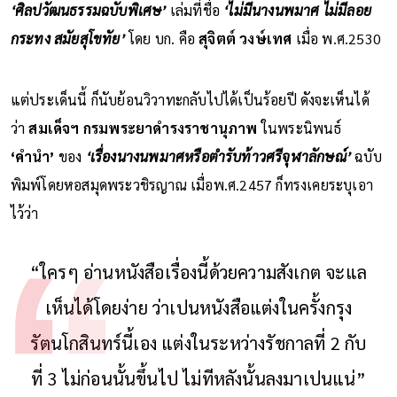
‘ศิลปวัฒนธรรมฉบับพิเศษ’
เล่มที่ชื่อ
‘ไม่มีนางนพมาศ ไม่มีลอย
กระทง สมัยสุโขทัย’
โดย บก. คือ
สุจิตต์ วงษ์เทศ
เมื่อ พ.ศ.2530
แต่ประเด็นนี้ ก็นับย้อนวิวาทะกลับไปได้เป็นร้อยปี ดังจะเห็นได้
ว่า
สมเด็จฯ กรมพระยาดำรงราชานุภาพ
ในพระนิพนธ์
‘คำนำ’
ของ
‘เรื่องนางนพมาศหรือตำรับท้าวศรีจุฬาลักษณ์’
ฉบับ
พิมพ์โดยหอสมุดพระวชิรญาณ เมื่อพ.ศ.2457 ก็ทรงเคยระบุเอา
ไว้ว่า
“ใครๆ อ่านหนังสือเรื่องนี้ด้วยความสังเกต จะแล
เห็นได้โดยง่าย ว่าเปนหนังสือแต่งในครั้งกรุง
รัตนโกสินทร์นี้เอง แต่งในระหว่างรัชกาลที่ 2 กับ
ที่ 3 ไม่ก่อนนั้นขึ้นไป ไม่ทีหลังนั้นลงมาเปนแน่”