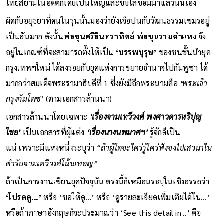
ไทยสยามในอดีตก็เคยเป็นใหญ่และขับไล่ขอมมาแล้วนั่นเอง
ผิดกับอยุธยาที่คนในรุ่นนั้นมองว่ายังเจือปนกับวัฒนธรรมเขมรอยู่
เป็นอันมาก ดังนั้น
พ่อขุนศรีอินทราทิตย์ พ่อขุนรามคำแหง
จึง
อยู่ในเกณฑ์ที่จะสามารถตั้งให้เป็น
‘บรรพบุรุษ’
ของชนชั้นนำยุค
กรุงเทพฯใหม่ ได้ลงรอยกับยุคแห่งการขยายอำนาจไปกัมพูชา ได้
มากกว่าสมเด็จพระรามาธิบดีที่ 1 ซึ่งยังมีอีกพระนามคือ
‘พระเจ้า
กรุงกัมโพช’
(ตามเอกสารล้านนา)
เอกสารล้านนาโดยเฉพาะ
‘เรื่องจามเทวีวงศ์ พงศาวดารหริปุญ
ไชย’
เป็นเอกสารที่ผู้แต่ง
‘เรื่องนางนพมาศฯ’
รู้จักดีเป็น
แน่ เพราะมีแห่งหนึ่งระบุว่า
“ถ้าผู้ใดจะใคร่รู้ใคร่ฟังจงไปเสวนาใน
ตำรับจามเทวีวงศ์โน้นเทอญ”
ถ้าเป็นการงานเขียนยุคปัจจุบัน ตรงนี้ก็เหมือนระบุในเชิงอรรถว่า
‘โปรดดู...’
หรือ ‘ขอให้ดู...’ หรือ ‘ดูรายละเอียดเพิ่มเติมได้ใน...’
หรือถ้าภาษาอังกฤษก็จะประมาณว่า ‘See this detail in…’ คือ