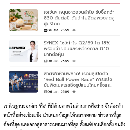
เซเว่นฯ หนุนชาวสวนลำไย รับซื้อกว่า
830 ตันต่อปี ดันลำไยอีดอพวงสดสู่
ผู้บริโภค
06 ส.ค. 2569
SYNEX โชว์กำไร Q2/69 โต 18%
พร้อมจ่ายปันผลระหว่างกาล 0.10
บาทต่อหุ้น
06 ส.ค. 2569
สายฟิตห้ามพลาด! เรดบลูเปิดตัว
"Red Bull Power Race" การแข่ง
ขันฟิตเนสเรสซิ่งรูปแบบใหม่ครั้งแรก
ของโลก เปิดรับแค่ 500 คนเท่านั้น
06 ส.ค. 2569
เราในฐานะองค์กร 'สื่อ' ที่มีศักยภาพในด้านการสื่อสาร จึงต้องทำ
หน้าที่อย่างเข้มแข็ง นำเสนอข้อมูลให้หลากหลาย ข่าวสารที่ถูก
ต้องที่สุด และออกสู่สาธารณชนมากที่สุด ตั้งแต่ก่อนเลือกตั้ง จนถึง