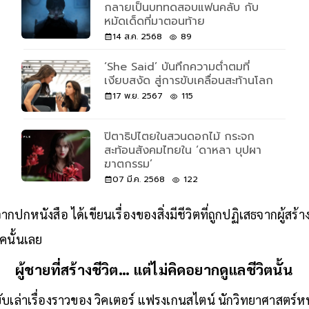
กลายเป็นบททดสอบแฟนคลับ กับ
หมัดเด็ดที่มาตอนท้าย
14 ส.ค. 2568
89
‘She Said’ บันทึกความต่ำตมที่
เงียบสงัด สู่การขับเคลื่อนสะท้านโลก
17 พ.ย. 2567
115
ปิตาธิปไตยในสวนดอกไม้ กระจก
สะท้อนสังคมไทยใน ‘ดาหลา บุปผา
ฆาตกรรม’
07 มี.ค. 2568
122
ากปกหนังสือ ได้เขียนเรื่องของสิ่งมีชีวิตที่ถูกปฏิเสธจากผู้สร้
ยุคนั้นเลย
ผู้ชายที่สร้างชีวิต… แต่ไม่คิดอยากดูแลชีวิตนั้น
เล่าเรื่องราวของ วิคเตอร์ แฟรงเกนสไตน์ นักวิทยาศาสตร์หนุ