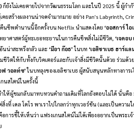
)
ก็ยังไม่เคยตายไปจากวัฒนธรรมโลก และในปี 2025 นี้ ผู้กำกั
ู้เคยสร้างผลงานน่าจดจำมากมาย อย่าง Pan's Labyrinth, Cr
ด้คืนชีพตำนานนี้อีกครั้งบน Netflix นำแสดงโดย
‘ออสการ์ ไอ
ิทยาศาสตร์ผู้ทะเยอทะยานในการคืนชีพสิ่งไม่มีชีวิต,
‘เจคอบ 
นน่าสะพรึงกลัว และ
‘มีอา ก๊อธ’
ในบท
‘เอลิซาเบธ ฮาร์แลน
็มชีวิตให้กับทั้งกับวิคเตอร์และกับเจ้าสิ่งมีชีวิตนั้นด้วย ร่วม
อฟ วอลท์ซ’
ในบทลุงของเอลิซาเบธ ผู้สนับสนุนหลักทางการเ
นสไตน์ในครั้งนี้
ำให้ผู้ชมกลับมาทบทวนคำถามเดิมที่โลกยังตอบไม่ได้ นั่นคือ มน
ิ่งที่ เดล โตโร พาเราไปไกลกว่าทุกเวอร์ชัน (และเป็นความใก
นคือการชี้ให้เห็นว่า แฟรงเกนสไตน์ไม่ได้เพียงอยากเป็นพระเจ้า
ย