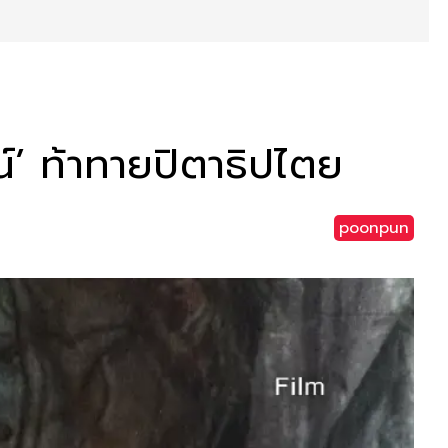
น์’ ท้าทายปิตาธิปไตย
poonpun