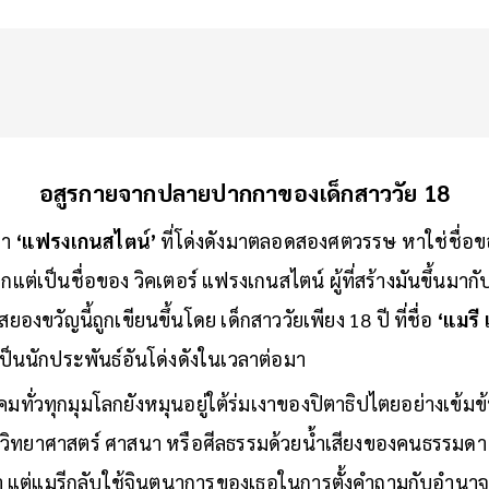
อสูรกายจากปลายปากกาของเด็กสาววัย 18
่า
‘แฟรงเกนสไตน์’
ที่โด่งดังมาตลอดสองศตวรรษ หาใช่ชื่อข
กแต่เป็นชื่อของ วิคเตอร์ แฟรงเกนสไตน์ ผู้ที่สร้างมันขึ้นมากั
วสยองขวัญนี้ถูกเขียนขึ้นโดย เด็กสาววัยเพียง 18 ปี ที่ชื่อ
‘แมรี 
เป็นนักประพันธ์อันโด่งดังในเวลาต่อมา
คมทั่วทุกมุมโลกยังหมุนอยู่ใต้ร่มเงาของปิตาธิปไตยอย่างเข้มข
ึงวิทยาศาสตร์ ศาสนา หรือศีลธรรมด้วยน้ำเสียงของคนธรรมดา ไ
ยซ้ำ แต่แมรีกลับใช้จินตนาการของเธอในการตั้งคำถามกับอำนาจ