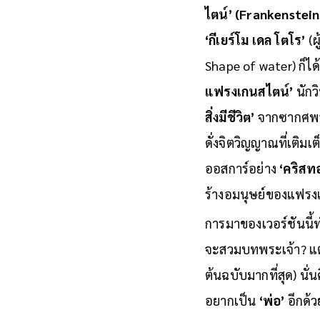
ไตน์’ (Frankenstein
‘กีเยร์โม เดล โตโร’
(ผ
Shape of water) ก็ไ
แฟรงเกนสไตน์’
นักว
สิ่งมีชีวิต’
จากซากศพอั
ดั่งจิตวิญญาณที่เติมเต
ออสการ์อย่าง
‘คริสท
ร้างอมนุษย์ของแฟรงเก
การมาของเวอร์ชันนี้ท
จะสวมบทพระเจ้า? แต่ส
ต้นฉบับมากที่สุด) นั่
อยากเป็น
‘พ่อ’
อีกด้ว