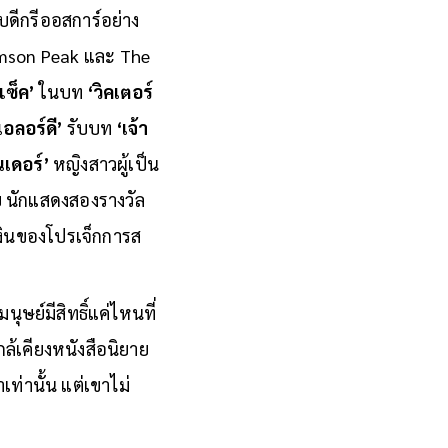
บดีกรีออสการ์อย่าง
imson Peak และ The
แซ็ค’
ในบท
‘วิคเตอร์
เอลอร์ดี’
รับบท
‘เจ้า
เดอร์’
หญิงสาวผู้เป็น
ด้วย นักแสดงสองรางวัล
งินของโปรเจ็กการส
ุษย์มีสิทธิ์แค่ไหนที่
ล้เคียงหนังสือนิยาย
เท่านั้น แต่เขาไม่