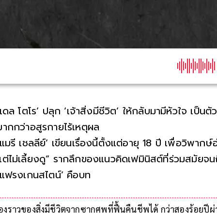
‘เดล โตโร’ ปลุก ‘เจ้าสิ่งมีชีวิต’ ให้กลับมามีหัวใจ เป็น
มากกว่าอสูรกายไร้เหตุผล
‘แมรี เชลลีย์’ เขียนเรื่องนี้ตั้งแต่อายุ 18 ปี เพื่อวิพาก
แต่ไม่เลี้ยงดู” รากลึกของแนวคิดเฟมินิสต์ที่ร่วมสมัยจนถ
‘แฟรงเกนสไตน์’ คือบทเรียนของผู้สร้างทุกยุค ตั้งแต่ชี
เรื่องราวของสิ่งมีชีวิตจากซากศพที่ฟื้นคืนชีพได้ กว่าสองร้อยปี