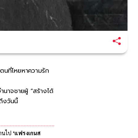
ตัวตนที่โหยหาความรัก
ษ์อำนาจชายผู้ “สร้างได้
ึงวันนี้
วิต ความสัมพันธ์
ผ่านไป
‘แฟรงเกนส