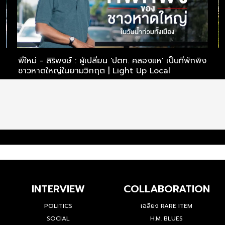
ไร
พี่ใหม่ - สิริพงษ์ : ผู้เปลี่ยน 'ปตท. คลองแห' เป็นที่พักพิง
พ
ชาวหาดใหญ่ในยามวิกฤต | Light Up Local
ไ
INTERVIEW
COLLABORATION
POLITICS
เฉลียง RARE ITEM
SOCIAL
H.M. BLUES