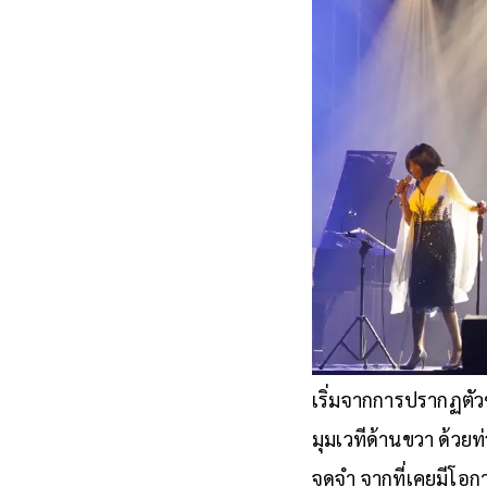
เริ่มจากการปรากฏตั
มุมเวทีด้านขวา ด้วย
จดจำ จากที่เคยมีโอก