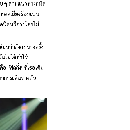
แคบ ๆ ตามแนวทางถนัด
ายทอดเสียงร้องแบบ
คนิคหวือวาโดยไม่
อ่อนกำลังลง บางครั้ง
่นไม่ได้ทำให้
 คือ
‘ฟิลลิ่ง’
ที่เธอเติม
งราวการเดินทางอัน