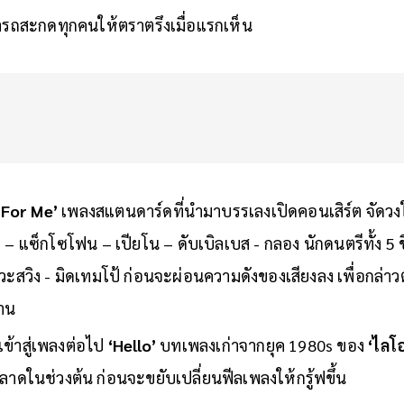
ารถสะกดทุกคนให้ตราตรึงเมื่อแรกเห็น
 For Me’
เพลงสแตนดาร์ดที่นำมาบรรเลงเปิดคอนเสิร์ต จัด
– แซ็กโซโฟน – เปียโน – ดับเบิลเบส - กลอง นักดนตรีทั้ง 5 ชี
ะสวิง - มิดเทมโป้ ก่อนจะผ่อนความดังของเสียงลง เพื่อกล่า
าน
ข้าสู่เพลงต่อไป
‘Hello’
บทเพลงเก่าจากยุค 1980s ของ
‘ไลโอ
ลลาดในช่วงต้น ก่อนจะขยับเปลี่ยนฟีลเพลงให้กรู้ฟขึ้น