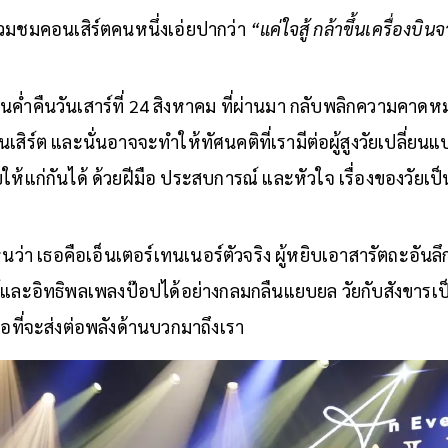
ร่วมชมคอนเสิร์ตคนหนึ่งเอ่ยปากว่า
“แค่ใจสู้ กล้าขึ้นเครื่องบ
งในค่ำคืนวันเสาร์ที่ 24 สิงหาคม ที่ผ่านมา กลับพลิกความคาดห
อนเสิร์ต และนั่นอาจจะทำให้ทัศนคติที่เรามีต่อผู้สูงวัยเปลี่
บให้แก่กันได้ ด้วยฝีมือ ประสบการณ์ และหัวใจ เรื่องของวัยเป็
นว่า เธอคือเอ็นเตอร์เทนเนอร์ตัวจริง ผู้หยิบเอาสารัตถะอันลึก
และอิทธิพลเพลงป๊อปได้อย่างกลมกลืนแยบยล วัยกับสังขารเป็นเ
อที่จะส่งต่อพลังด้านบวกมาถึงเรา