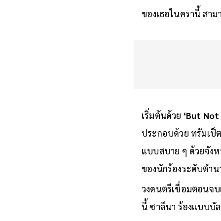
ของเธอในครานี้ สาม
เริ่มต้นด้วย
‘But Not
ประกอบด้วย ทรัมเป็ต 
แบบสบาย ๆ ด้วยจังหว
ของนักร้องระดับตำน
วงดนตรีเชื่อมตอนจบเ
นี้ ซาลีนา ร้องแบบบั