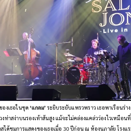
วของเธอในชุด
‘แกลม’
ระยิบระยับแพรวพราว เธอพาเรือนร่
ท่วงท่าสง่าบนรองเท้าส้นสูง แม้จะไม่คล่องแคล่วว่องไวเหมือ
าสได้ชมการแสดงของเธอเมื่อ 30 ปีก่อน ณ ห้องนภาลัย โรงแรม