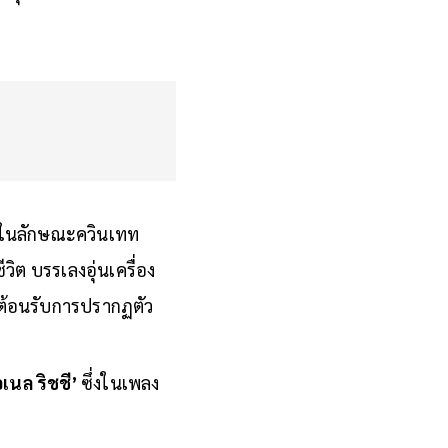
วงในลักษณะควินเทท
วิต บรรเลงอุ่นเครื่อง
วต้อนรับการปรากฏตัว
เนล ริชชี’
ซึ่งในเพลง