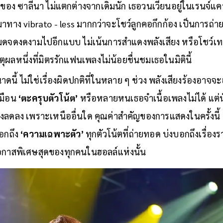
ของ ซาลีนา ไม่แตกต่างจากเดิมนัก เธอวนเวียนอยู่ในเรนจ์
ทาง vibrato - less มากกว่าจะโชว์ลูกคอกึกก้อง เป็นการถ่
มดจดงดงามไปอีกแบบ ไม่เน้นการสำแดงพลังเสียง หรือโชว์เท
ตุผลหนึ่งที่มิตรรักแฟนเพลงไม่น้อยชื่นชมเธอในมิตินี้
าดนี้ ไม่ใช่เรื่องผิดปกติที่ในหลาย ๆ ช่วง พลังเสียงร้องอาจจะ
มือน
‘ตะครุบตัวโน้ต’
หรือหลายหนเธอจำเนื้อเพลงไม่ได้ แต่นั
ลดลง เพราะเหนืออื่นใด คุณค่าสำคัญของการแสดงในครั้งนี้
อกถึง
‘ความเฉพาะตัว’
ทุกตัวโน้ตที่ถ่ายทอด บ่งบอกถึงเรื่อ
อกาสพิเศษสุดของทุกคนในฮอลล์แห่งนั้น