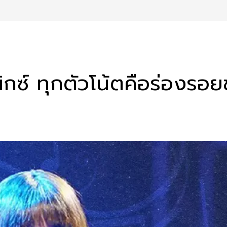
ีนิกซ์ ทุกตัวโน้ตคือร่องร