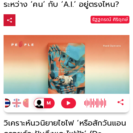
ระหว่าง ‘คน’ กับ ‘A.I.’ อยู่ตรงไหน?
รัฐฐกรณ์ ศิริฤกษ์
วิเคราะห์นวนิยายไซไฟ ‘หรือสักวันแอน