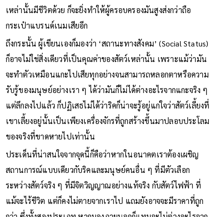
เหล่านั้นมีชีวิตด้วย ก็จะยิ่งทำให้ผู้ครอบครองมันสูงส่งกว่าถือ
กระเป๋าแบรนด์เนมเสียอีก
ถึงกระนั้น ผู้เขียนเองก็มองว่า ‘สถานะทางสังคม’ (Social Status)
ก็อาจไม่ใช่สิ่งเดียวที่เป็นคุณค่าของสัตว์เหล่านั้น เพราะแม้ว่ามัน
จะทำตัวเหมือนแกะไปเสียทุกอย่างจนสามารถหลอกตาหรือความ
รับรู้ของมนุษย์อย่างเรา ๆ ได้ว่ามันก็ไม่ได้ต่างอะไรจากแกะจริง ๆ
แต่ลึกลงไปแล้ว ก็ปฏิเสธไม่ได้ว่าริคก็น่าจะรู้อยู่แก่ใจว่าสัตว์เลี้ยงที่
เขาเลี้ยงอยู่นั้นเป็นเพียงเครื่องจักรที่ถูกสร้างขึ้นมาปลอบประโลม
ของจริงที่ขาดหายไปเท่านั้น
ประเด็นที่น่าสนใจจากจุดนี้ก็คือว่าหากในอนาคตเราต้องเผชิญ
สถานการณ์แบบเดียวกับริคและมนุษย์คนอื่น ๆ ที่มีตัวเลือก
ระหว่างสัตว์จริง ๆ ที่มีจิตวิญญาณอย่างแท้จริง กับสัตว์ไฟฟ้า ที่
แม้จะไร้ชีวิต แต่ก็คงไม่ตายจากเราไป แถมยังอาจจะมีราคาที่ถูก
กว่า ซึ่งทั้งสองประเภท หากมองภายนอกก็แทบจะไม่ต่างอะไรจาก