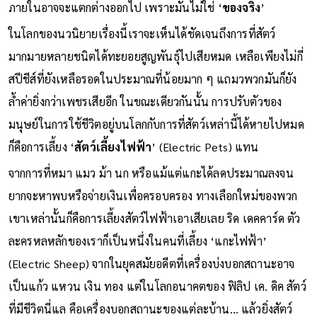
ภายในอาจจะแตกต่างออกไป เพราะมันไม่ใช่ ‘
ของจริง
’
ในโลกของนวนิยายเรื่องนี้เราจะเห็นได้ชัดเจนถึงการที่สัตว์
มากมายหลายชนิตได้ทะยอยสูญพันธุ์ไปเสียหมด เหลือเพียงไม่กี่
สปีชีส์ที่ยังเหลือรอดในประมาณที่น้อยมาก ๆ แถมวพวกมันก็ยัง
ล้ำค่ายิ่งกว่าเพชรเสียอีก ในขณะเดียวกันนั้น การปรับตัวของ
มนุษย์ในการใช้ชีวิตอยู่บนโลกกับการที่สัตว์เหล่านี้ได้หายไปหมด
ก็คือการเลี้ยง ‘
สัตว์เลี้ยงไฟฟ้า
’ (Electric Pets) แทน
จากการที่หมา แมว ม้า นก หรือแม้แต่แกะได้ลดประมาณลงจน
ยากจะหาพบหรือจ่ายเงินเพื่อครอบครอง ทางเลือกใหม่ของพวก
เขาเหล่านั้นก็คือการเลี้ยงสัตว์ไฟฟ้าเอาเสียเลย ริด เดคคาร์ด ตัว
ละครหลหลักของเราก็เป็นหนึ่งในคนที่เลี้ยง ‘แกะไฟฟ้า’
(Electric Sheep) จากในยุคสมัยอดีตที่เครื่องบ่งบอกสถานะอาจ
เป็นแก้ว แหวน เงิน ทอง แต่ในโลกอนาคตของ ฟิลิป เค. ดิค สัตว์
ที่มีชีวิตนี่แล คือเครื่องบอกสถานะของแต่ละบ้าน… แล้วยิ่งสัตว์