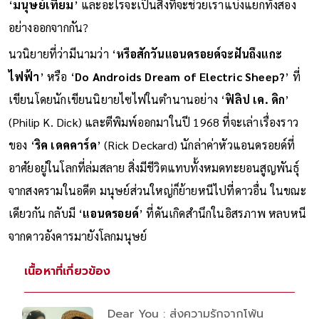
‘
มนุษย์เทียม
’ และอะไรจะเป็นสิ่งที่จะช่วยเราแบ่งแยกทั้งสอง
อย่างออกจากกัน?
นวนิยายที่ว่ามีนามว่า ‘
หรือสักวันแอนดรอยด์จะฝันถึงแกะ
ไฟฟ้า
’ หรือ ‘
Do Androids Dream of Electric Sheep?
’ ที่
เขียนโดยนักเขียนนิยายไซไฟในตำนานอย่าง ‘
ฟิลิป เค. ดิก
’
(Philip K. Dick) และตีพิมพ์ออกมาในปี 1968 ที่จะเล่าเรื่องราว
ของ ‘
ริค เดคคาร์ด
’ (Rick Deckard) นักล่าค่าหัวแอนดรอยด์ที่
อาศัยอยู่ในโลกที่ล่มสลาย สิ่งมีชีวิตแทบทั้งหมดทะยอนสูญพันธุ์
จากสงครามในอดีต มนุษย์ส่วนใหญ่ก็ย้ายหนีไปที่ดาวอื่น ในขณะ
เดียวกัน กลับมี ‘
แอนดรอยด์
’ ที่ดันเกิดสำนึกในอิสรภาพ หลบหนี
จากดาวอังคารมายังโลกมนุษย์
เนื้อหาที่เกี่ยวข้อง
Dear You : ส่งความรักจากโพ้น