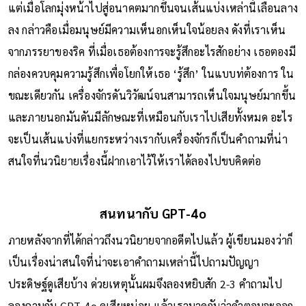
แต่เมื่อโลกมุ่งหน้าไปสู่อนาคตมากขึ้นจนเส้นแบ่งเหล่านี้เลือนลาง
ลง กล่าวคือเมื่อมนุษย์มีความเห็นอกเห็นใจน้อยลง ดังที่เราเห็น
จากภรรยาของริค ที่เมื่อเธอต้องการจะรู้สึกอะไรสักอย่าง เธอตองมี
กล่องควบคุมความรู้สึกเพื่อโยกให้เธอ ‘รู้สึก’ ในแบบท่ต้องการ ใน
ขณะเดียวกัน เครื่องจักรดันวิวัฒน์จนสามารถเห็นใจมนุษย์มากขึ้น
และภายนอกมันดันมีลักษณะที่เหมือนกับเราไปเสียทั้งหมด อะไร
จะเป็นเส้นแบ่งที่แยกระหว่างเรากับเครื่องจักรก็เป็นคำถามที่น่า
สนใจที่นวนิยายเรื่องนี้ฝากเอาไว้ให้เราได้ลองไปขบคิดต่อ
สนทนากับ GPT-4o
ภายหลังจากที่ได้กล่าวถึงนวนิยายจากอดีตไปแล้ว ผู้เขียนมองว่าก็
เป็นเรื่องน่าสนใจที่น่าจะเอาคำถามเหล่านี้ไปถามปัญญา
ประดิษฐ์ดูเสียบ้าง ด่วยเหตุนั้นผมจึงลองหยิบสัก 2-3 คำถามไป
ลองถามกับ GPT-4o ดูเสียหน่อย แล้วเรามาดูกันว่าคำตอบจะออก