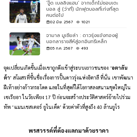
‘จู๊ด เบลลิงแฮม’ จากเด็กไม่ชอบเตะ
บอล สู่ (ว่าที่) นักฟุตบอลที่เก่งที่สุด
คนต่อไป
02 มิ.ย. 2567
1021
จามาล มูเซียล่า : ดาวรุ่งแข้งทองผู้
บอกลาราชสีห์สู่อกอินทรีเหล็ก
05 ก.ค. 2567
493
จุดเปลี่ยนเกิดขึ้นเมื่อเขาถูกดึงเข้าสู่ระบบเยาวชนของ ‘
อตาลัน
ต้า
’ สโมสรที่ขึ้นชื่อเรื่องการปั้นดาวรุ่งแห่งอิตาลี ที่นั่น เขาพัฒนา
ฝีเท้าอย่างก้าวกระโดด และในที่สุดก็ได้โอกาสลงสนามชุดใหญ่ใน
เซเรียอา ในวัยเพียง 17 ปี ก่อนจะสร้างประวัติศาสตร์ย้ายไปร่วม
ทัพ ‘แมนเชสเตอร์ ยูไนเต็ด’ ด้วยค่าตัวที่สูงถึง 40 ล้านยูโร
พรสวรรค์ที่ต้องแลกมาด้วยราคา