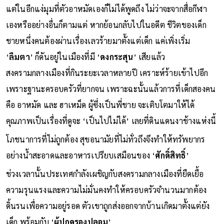
แต่ในอีกแง่มุมที่ตัวอาหมัดเองก็ไม่ได้พูดถึง ไม่ว่าจะจากสื่อกีฬา
เองหรืออย่างอื่นก็ตามแต่ หากย้อนกลับไปในอดีต ชีวิตของเด็ก
ชายหนึ่งคนต้องผ่านเรื่องเลวร้ายมาตั้งแต่เด็ก แค่เพิ่งเริ่ม
‘
ลืมตา
’ ก็ดันอยู่ในเมืองที่มี ‘
ดงกระสุน
’ เสียแล้ว
สงครามกลางเมืองที่กินระยะเวลาหลายปี เคราะห์ร้ายเข้าไปอีก
เพราะฐานะครอบครัวที่ยากจน เพราะฉะนั้นแล้วการที่เด็กสองคน
คือ อาหมัด และ ฮาเหม็ด ผู้ซึ่งเป็นพี่ชาย จะเติบโตมาให้ได้
คุณภาพเป็นเรื่องที่ดูจะ ‘เป็นไปไม่ได้’ เลยที่ดินแดนงาช้างแห่งนี้
โภชนาการที่ไม่ถูกต้อง สุขอนามัยที่ไม่ทั่วถึงจึงทำให้ทรัพยากร
อย่างน้ำสะอาดและอาหารเปรียบเสมือนของ ‘
ศักดิ์สิทธิ์
’
ช่วงเวลานั้นประเทศกำลังเผชิญกับสงครามกลางเมืองที่ยืดเยื้อ
ความรุนแรงและความไม่มั่นคงทำให้ครอบครัวจำนวนมากต้อง
ดิ้นรนเพื่อความอยู่รอด ตัวเขาถูกส่งออกจากบ้านเกิดมาตั้งแต่ยัง
เด็ก พร้อมกับ ‘
ผู้ปกครองปลอม
’