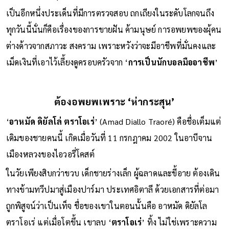
เป็นอีกหนึ่งประเด็นที่มีการตรวจสอบ ถกเถียงในระดับโลกจนถึง
ทุกวันนี้นั่นก็คือเรื่องของการขายฝัน ค้ามนุษย์ การอพยพของผุ้คน
ต่างด้าวจากสภาวะ สงคราม เพราะหวังว่าจะมีอาชีพที่มั่นคงและ
เม็ดเงินที่เอาไว้เลี้ยงดูครอบครัวจาก ‘
การเป็นนักบอลมืออาชีพ
’
ต้องอพยพเพราะ ‘ห่ากระสุน’
‘
อาหมัด ดิยัลโล่ ตราโอเร่
’ (Amad Diallo Traoré) คือชื่อเต็มแต่
เดิมของชายคนนี้ เกิดเมื่อวันที่ 11 กรกฎาคม 2002 ในอาบีจาน
เมืองหลวงของไอวอรี่โคสต์
ในวัยเพียงสิบกว่าขวบ เด็กชายร่างเล็ก ผู้ฉลาดและขี้อาย ต้องเดิน
ทางข้ามทวีปมาสู่เมืองปาร์มา ประเทศอิตาลี ด้วยเอกสารที่ต่อมา
ถูกพิสูจน์ว่าเป็นเท็จ ชื่อของเขาในตอนนั้นคือ อาหมัด ดิยัลโล
ตราโอเร่ แต่เมื่อโตขึ้น เขาลบ ‘
ตราโอเร่
’ ทิ้ง ไม่ใช่เพราะความ