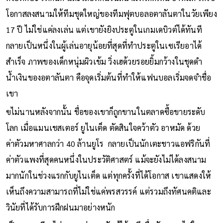
โอกาสลงสนามให้ทีมชุดใหญ่ของทีมฟุตบอลอตาลันตาในวัยเพียง
17 ปี ไม่ใช่แค่ลงเล่น แต่เขายังยิงประตูในเกมเดบิวต์ได้ทันที
กลายเป็นหนึ่งในผู้เล่นอายุน้อยที่สุดที่ทำประตูในเซเรียอาได้
สำเร็จ ภาพของเด็กหนุ่มผิวเข้ม วิ่งเฮด้วยรอยยิ้มกว้างในชุดดำ
น้ำเงินของอตาลันตา คือจุดเริ่มต้นที่ทำให้แฟนบอลเริ่มจดจำชื่อ
เขา
ฃไม่นานหลังจากนั้น ชื่อของเขาก็ถูกขานในตลาดซื้อขายระดับ
โลก เมื่อแมนเชสเตอร์ ยูไนเต็ด ตัดสินใจคว้าตัว อาหมัด ด้วย
ค่าตัวมหาศาลกว่า 40 ล้านยูโร กลายเป็นนักเตะชาวแอฟริกันที่
ค่าตัวแพงที่สุดคนหนึ่งในประวัติศาสตร์ แม้จะยังไม่ได้ลงสนาม
มากนักในช่วงแรกกับยูไนเต็ด แต่ทุกครั้งที่ได้โอกาส เขาแสดงให้
เห็นถึงความสามารถที่ไม่ใช่แค่พรสวรรค์ แต่รวมถึงทัศนคติและ
วินัยที่ได้รับการฝึกฝนมาอย่างหนัก