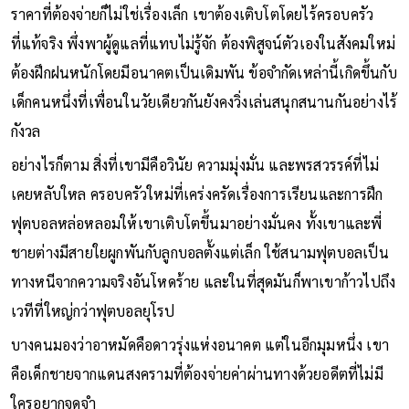
ราคาที่ต้องจ่ายก็ไม่ใช่เรื่องเล็ก เขาต้องเติบโตโดยไร้ครอบครัว
ที่แท้จริง พึ่งพาผู้ดูแลที่แทบไม่รู้จัก ต้องพิสูจน์ตัวเองในสังคมใหม่
ต้องฝึกฝนหนักโดยมีอนาคตเป็นเดิมพัน ข้อจำกัดเหล่านี้เกิดขึ้นกับ
เด็กคนหนึ่งที่เพื่อนในวัยเดียวกันยังคงวิ่งเล่นสนุกสนานกันอย่างไร้
กังวล
อย่างไรก็ตาม สิ่งที่เขามีคือวินัย ความมุ่งมั่น และพรสวรรค์ที่ไม่
เคยหลับใหล ครอบครัวใหม่ที่เคร่งครัดเรื่องการเรียนและการฝึก
ฟุตบอลหล่อหลอมให้เขาเติบโตขึ้นมาอย่างมั่นคง ทั้งเขาและพี่
ชายต่างมีสายใยผูกพันกับลูกบอลตั้งแต่เล็ก ใช้สนามฟุตบอลเป็น
ทางหนีจากความจริงอันโหดร้าย และในที่สุดมันก็พาเขาก้าวไปถึง
เวทีที่ใหญ่กว่าฟุตบอลยุโรป
บางคนมองว่าอาหมัดคือดาวรุ่งแห่งอนาคต แต่ในอีกมุมหนึ่ง เขา
คือเด็กชายจากแดนสงครามที่ต้องจ่ายค่าผ่านทางด้วยอดีตที่ไม่มี
ใครอยากจดจำ