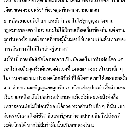
เพราะในโลกของฟุตบอลแอฟริกัน เด็กมากพรสวรรค์คือ ‘
โอกาส
เดียวของครอบครัว
’ ที่จะหลุดพ้นจากความยากจน
อาหมัดเองยอมรับในภายหลังว่า เขาไม่ใช่ลูกบุญธรรมตาม
กฎหมายของตราโอเร และไม่ได้มีสายเลือดเกี่ยวข้องกัน แต่ความ
ผูกพันทางใจ และโอกาสที่ชายผู้นั้นมอบให้ กลายเป็นต้นทางของ
การเดินทางที่ไม่มีใครล่วงรู้อนาคต
แม้วันนี้ อาหมัด ดิยัลโล จะกลายเป็นนักเตะในเวทีระดับโลก แต่
เขาไม่เคยลืมจุดเริ่มต้นของตัวเองที่ Leader Foot สโมสรเล็ก ๆ
ในย่านอาดฌาเม ประเทศโกตดิวัวร์ ที่ให้โอกาสเขาได้เตะบอลครั้ง
แรก ด้วยความกตัญญูและผูกพัน เขายังคงส่งอุปกรณ์ เสื้อผ้า และ
เงินช่วยเหลือกลับไปอย่างสม่ำเสมอ แม้จะไม่เคยเอ่ยถึงต่อสื่อ
เพราะอาหมัดไม่ใช่คนที่ชอบโอ้อวด ทว่าสำหรับเด็ก ๆ ที่นั่น เขา
คือแรงบันดาลใจมีชีวิต คือบทพิสูจน์ว่าจากสนามดินก็ไปถึงเวที
ระดับโลกได้ หากไม่ลืมว่าฝันนั้นเริ่มจากตรงไหน