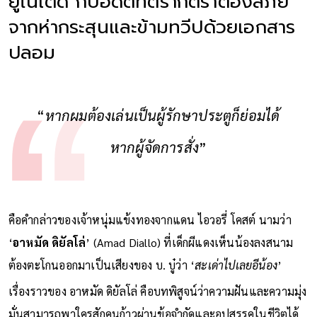
ยูไนเต็ด กับอดีตที่ตรากตรำต้องลี้ภัย
จากห่ากระสุนและข้ามทวีปด้วยเอกสาร
ปลอม
“
หากผมต้องเล่นเป็นผู้รักษาประตูก็ย่อมได้
หากผู้จัดการสั่ง
”
คือคำกล่าวของเจ้าหนุ่มแข้งทองจากแดน ไอวอรี่ โคสต์ นามว่า
‘
อาหมัด ดิยัลโล่
’ (Amad Diallo) ที่เด็กผีแดงเห็นน้องลงสนาม
ต้องตะโกนออกมาเป็นเสียงของ บ. บู๋ว่า ‘
สะเด่าไปเลยอีน้อง
’
เรื่องราวของ อาหมัด ดิยัลโล่ คือบทพิสูจน์ว่าความฝันและความมุ่ง
มั่นสามารถพาใครสักคนก้าวผ่านข้อจำกัดและอุปสรรคในชีวิตได้