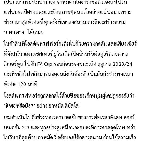
เป็นเวลาเพียงไม่นานแต่ อาหมัด ก้ได้จารึกชื่อตัวเองลงไปใน
แฟนบอลปีศาจแดงและอีกหลายๆคนแล้วอย่างแน่นอน เพราะ
ช่วงเวลาสุดพิเศษที่ทุกครั้งที่เขาลงสนามมา มักจะสร้างความ
‘
แตกต่าง
’ ได้เสมอ
ในค่ำคืนที่โอลด์แทรฟฟอร์ดเต็มไปด้วยความกดดันและเสียงเชียร์
ที่ดังสนั่น แมนเชสเตอร์ ยูไนเต็ดเปิดบ้านรับมือคู่อริตลอดกาล
ลิเวอร์พูล ในศึก FA Cup รอบก่อนรองชนะเลิศ ฤดูกาล 2023/24
เกมที่พลิกไปพลิกมาตลอดจนถึงกับต้องดำเนินยันถึงช่วงทดเวลา
พิเศษ 120 นาที
โอลด์แทรฟฟอร์ดถูกสะกดไว้ด้วยชื่อของเด็กหนุ่มผู้เคยถูกสงสัยว่า
‘
ดีพอหรือยัง?
’ อย่าง อาหมัด ดิยัลโล่
เกมดำเนินไปถึงช่วงทดเวลาบาดเจ็บของการต่อเวลาพิเศษ สกอร์
เสมอกัน 3-3 และทุกอย่างดูเหมือนจะจบลงที่การดวลจุดโทษ ทว่า
ในวินาทีสุดท้าย อาหมัด วิ่งตัดบอลได้กลางสนาม ก่อนใช้ความเร็ว