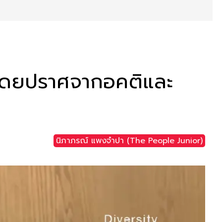
ดีโดยปราศจากอคติและ
นิภาภรณ์ แพงจำปา (The People Junior)