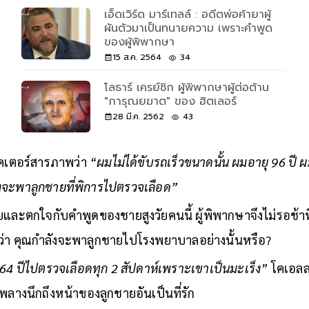
เอ็ดเวิร์ด มาร์เทลล์ : อดีตพ่อค้ายาผู้
ผันตัวมาเป็นทนายความ เพราะคำพูด
ของผู้พิพากษา
15 ส.ค. 2564
34
โลธาร์ เครย์ซิก ผู้พิพากษาผู้ต่อต้าน
"การุณยฆาต" ของ ฮิตเลอร์
28 มี.ค. 2562
43
วิคเตอร์สารภาพว่า
“ผมไม่ได้ขับรถเร็วขนาดนั้น ผมอายุ 96 ปี ผ
ลังจะพาลูกชายที่พิการไปตรวจเลือด”
และตกใจกับคำพูดของชายสูงวัยคนนี้ ผู้พิพากษาจึงไม่รอช้าที
ว่า คุณกำลังจะพาลูกชายไปโรงพยาบาลอย่างนั้นหรือ?
64 ปีไปตรวจเลือดทุก 2 สัปดาห์เพราะเขาเป็นมะเร็ง”
โคเอลล
 พลางนึกถึงหน้าของลูกชายอันเป็นที่รัก