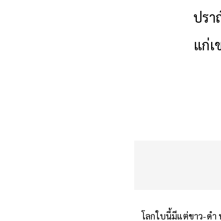
ปราณ
แก่เ
โลกใบนี้มีแต่ขาว-ดำ ห