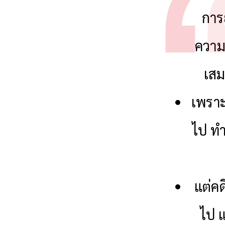
การ
ความ
เสม
เพราะ
ไป ทำ
แต่คด
ไป แ