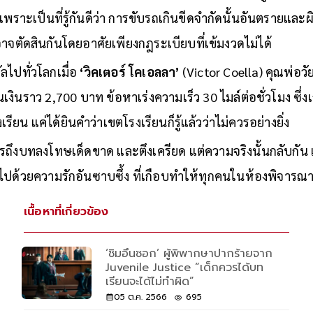
พราะเป็นที่รู้กันดีว่า การขับรถเกินขีดจำกัดนั้นอันตรายแ
ี้อาจตัดสินกันโดยอาศัยเพียงกฎระเบียบที่เข้มงวดไม่ได้
รัลไปทั่วโลกเมื่อ
‘วิคเตอร์ โคเอลลา’
(Victor Coella) คุณพ่อวัย 
เงินราว 2,700 บาท ข้อหาเร่งความเร็ว 30 ไมล์ต่อชั่วโมง ซึ่
ยน แค่ได้ยินคำว่าเขตโรงเรียนก็รู้แล้วว่าไม่ควรอย่างยิ่ง
ึงบทลงโทษเด็ดขาด และตึงเครียด แต่ความจริงนั้นกลับกั
ปด้วยความรักอันซาบซึ้ง ที่เกือบทำให้ทุกคนในห้องพิจารณ
เนื้อหาที่เกี่ยวข้อง
‘ชิมอึนซอก’ ผู้พิพากษาปากร้ายจาก
Juvenile Justice “เด็กควรได้บท
เรียนจะได้ไม่ทำผิด”
05 ต.ค. 2566
695