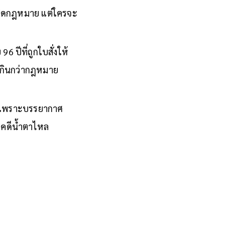
ละผิดกฎหมาย แต่ใครจะ
96 ปีที่ถูกใบสั่งให้
งเกินกว่ากฎหมาย
น เพราะบรรยากาศ
าคดีน้ำตาไหล