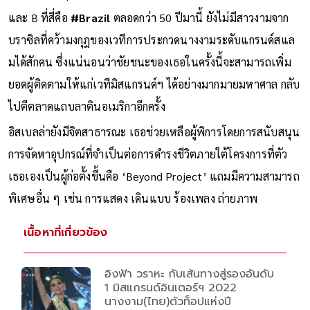
และ B ที่สี่คือ
#Brazil
ตลอดกว่า 50 ปีมานี้ ยังไม่มีสาวงามจาก
บราซิลที่คว้ามงกุฎของเวทีการประกวดนางงามระดับแกรนด์สแล
มได้สักคน ซึ่งแน่นอนว่าชัยชนะของเธอในครั้งนี้จะสามารถเพิ่ม
ยอดผู้ติดตามให้แก่เวทีมิสแกรนด์ฯ ได้อย่างมากมายมหาศาล กลับ
ไปตีตลาดแถบลาตินอเมริกาอีกครั้ง
อิสเบลล่ายังมีจิตสาธารณะ เธอช่วยเหลือผู้พิการโดยการสนับสนุน
การจัดหาอุปกรณ์ที่จำเป็นต่อการดำรงชีวิตภายใต้โครงการที่ตัว
เธอเองเป็นผู้ก่อตั้งขึ้นคือ ‘Beyond Project’ แถมมีความสามารถ
พิเศษอื่น ๆ เช่น การแสดง เดินแบบ ร้องเพลง ถ่ายภาพ
เนื้อหาที่เกี่ยวข้อง
อิงฟ้า วราหะ กับเส้นทางสู่รองอันดับ
1 มิสแกรนด์อินเตอร์ฯ 2022
นางงาม(ไทย)ตัวท็อปแห่งปี