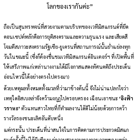
โลกของเรากันค่ะ”
ถือเป็นสุนทรพจน์ที่สวยงามตามบริบทของเวทีมิสแกรนด์ที่ยึด
คอนเซปต์หลักคือการยุติสงครามและความรุนแรง และเสียดสี
โจมตีสภาวะสงครามรัฐเซีย-ยูเครนที่สถานการณ์นั้นย่ำแย่ลงทุก
วันในขณะนี้ (ซึ่งก็ต้องชื่นชมเวทีมิสแกรนด์อินเตอร์ฯ ที่เปิดพื้นที่
ให้เสรีภาพแก่เหล่านางงามได้มีโอกาสแสดงทัศนคติถึงประเด็น
อ่อนไหวนี้ได้อย่างตรงไปตรงมา)
ด้วยเหตุผลทั้งหมดทั้งมวลที่ว่ามาข้างต้นนี้ จึงไม่น่าแปลกใจว่า
เหตุใดอิสเบลล่าจึงคว้ามงกุฏไปครอบครอง เฉือนเอาชนะ
‘อิงฟ้า
วราหะ’
ตัวแทนสาวไทยที่ก็ทำผลงานได้ดีไม่น้อยด้วยการคว้า
รางวัลรองชนะเลิศอันดับหนึ่ง
แต่กระนั้น ประเด็นที่น่าสนใจในการติดตามการประกวดมิสแก
รนด์ครั้งนี้ไม่ได้มีเพียงแค่ความสวยงามทางกายภาพของเหล่า