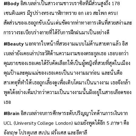
#Body
อิสเบลล่าเป็นสาวงามชาวบราซิลที่มีส่วนสูงถึง 178
เซนติเมตร มีรูปร่างทรงนาฬิกาทราย อก เอว สะโพก ครบ!
สัดส่วนของเธอถูกขับเน้นเด่นชัดจากท่าทางการเดินที่สวยสง่าและ
การวางระเบียบร่างกายที่ได้รับการฝึกฝนมาเป็นอย่างดี
#Beauty
นอกจากใบหน้าที่สวยงามแบบไม่ค้านสายตาแล้ว อิส
เบลล่ายังเคยเล่าประวัติด้านความงามของตระกูลเธอ เธอบอกว่า
คุณยายของเธอเคยได้รับคัดเลือกให้เป็นผู้หญิงที่สวยที่สุดในเมือง
คุณป้าและคุณแม่ของเธอเคยเป็นนางงามมาก่อน และนั่นคือ
สาเหตุที่ทำให้เธอถูกเลี้ยงดูเพื่อเติบโตมาเป็นนางงาม เธอจึงกล้า
พูดได้อย่างเต็มปากว่าความเป็นนางงามนั้นฝังอยู่ในสายเลือดของ
เธอ
#Brain
อิสเบลล่าจบการศึกษาระดับปริญญาโทด้านการเงินจาก
UCL (University College London) แถมยังพูดได้อีก 5 ภาษา คือ
อังกฤษ โปรตุเกส สเปน ฝรั่งเศส และอีตาลี