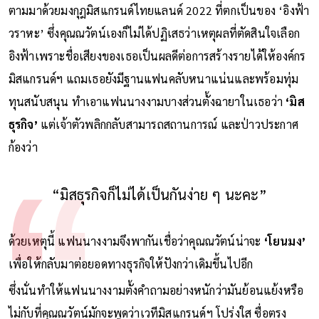
ตามมาด้วยมงกุฎมิสแกรนด์ไทยแลนด์ 2022 ที่ตกเป็นของ ‘อิงฟ้า
วราหะ’ ซึ่งคุณณวัตน์เองก็ไม่ได้ปฏิเสธว่าเหตุผลที่ตัดสินใจเลือก
อิงฟ้าเพราะชื่อเสียงของเธอเป็นผลดีต่อการสร้างรายได้ให้องค์กร
มิสแกรนด์ฯ แถมเธอยังมีฐานแฟนคลับหนาแน่นและพร้อมทุ่ม
ทุนสนับสนุน ทำเอาแฟนนางงามบางส่วนตั้งฉายาในเธอว่า
‘มิส
ธุรกิจ’
แต่เจ้าตัวพลิกกลับสามารถสถานการณ์ และป่าวประกาศ
ก้องว่า
“มิสธุรกิจก็ไม่ได้เป็นกันง่าย ๆ นะคะ”
ด้วยเหตุนี้ แฟนนางงามจึงพากันเชื่อว่าคุณณวัตน์น่าจะ
‘โยนมง’
เพื่อให้กลับมาต่อยอดทางธุรกิจให้ปังกว่าเดิมขึ้นไปอีก
ซึ่งนั่นทำให้แฟนนางงามตั้งคำถามอย่างหนักว่ามันย้อนแย้งหรือ
ไม่กับที่คุณณวัตน์มักจะพูดว่าเวทีมิสแกรนด์ฯ โปร่งใส ซื่อตรง