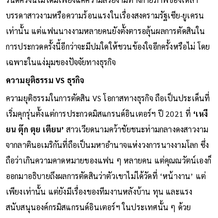
บรรดาสาวงามหรือความร้อนแรงในเรื่องสงครามรัฐเซีย-ยูเครน
เท่านั้น แต่แฟนนางงามหลายคนยังตั้งตารอลุ้นผลการตัดสินใน
การประกวดครั้งนี้อีกว่าจะมีปมใดให้ชวนข้องใจอีกครั้งหรือไม่ โดย
เฉพาะในแง่มุมของปัจจัยทางธุรกิจ
ความยุติธรรม VS ธุรกิจ
ความยุติธรรมในการตัดสิน VS โอกาสทางธุรกิจ ถือเป็นประเด็นที่
เริ่มคุกรุ่นตั้งแต่การประกวดมิสแกรนด์อินเตอร์ฯ ปี 2021 ที่
‘เหงี
ยน ตุ๊ก ตุย เตียน’
สาวเวียดนามคว้าชัยชนะท่ามกลางดงสาวงาม
จากลาตินอเมริกันที่ถือเป็นมหาอำนาจแห่งวงการนางงามโลก ซึ่ง
ถือว่าเกินความคาดหมายของแฟน ๆ หลายคน แต่คุณณวัตน์เองก็
ออกมาอธิบายถึงผลการตัดสินว่าตัวเขาไม่ได้วัดที่ ‘หน้างาน’ แต่
เพียงเท่านั้น แต่ยังมีเรื่องของทีมงานหลังบ้าน ทุน และแรง
สนับสนุนองค์กรมิสแกรนด์อินเตอร์ฯ ในประเทศนั้น ๆ ด้วย