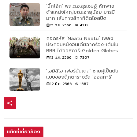
‘บิ๊กโจ๊ก’ พล.ต.อ.สุรเชษฐ์ หักพาล
ตำแหน่งใหญ่ขณะอายุน้อย บารมี
มาก เส้นทางสีกากีติดไฮสปีด
15 ก.ย. 2566
4132
ถอดรหัส ‘Naatu Naatu’ เพลง
ประกอบหนังอินเดียฉากร้อง-เต้นใน
RRR ได้ออสการ์-Golden Globes
13 มี.ค. 2566
7307
‘เอมิลิโอ เฟอร์นันเดส’ ชายผู้เป็นต้น
แบบของตุ๊กตารางวัล ‘ออสการ์’
12 มี.ค. 2566
1387
แท็กที่เกี่ยวข้อง