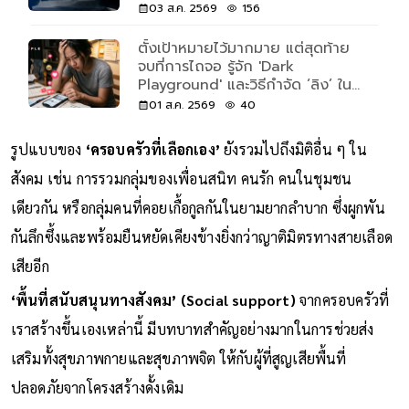
03 ส.ค. 2569
156
ตั้งเป้าหมายไว้มากมาย แต่สุดท้าย
จบที่การไถจอ รู้จัก 'Dark
Playground' และวิธีกำจัด ‘ลิง’ ใน
หัว ลูปนรกที่ทำให้เราไม่พัฒนาไปไหน
01 ส.ค. 2569
40
รูปแบบของ
‘ครอบครัวที่เลือกเอง’
ยังรวมไปถึงมิติอื่น ๆ ใน
สังคม เช่น การรวมกลุ่มของเพื่อนสนิท คนรัก คนในชุมชน
เดียวกัน หรือกลุ่มคนที่คอยเกื้อกูลกันในยามยากลำบาก ซึ่งผูกพัน
กันลึกซึ้งและพร้อมยืนหยัดเคียงข้างยิ่งกว่าญาติมิตรทางสายเลือด
เสียอีก
‘พื้นที่สนับสนุนทางสังคม’ (Social support)
จากครอบครัวที่
เราสร้างขึ้นเองเหล่านี้ มีบทบาทสำคัญอย่างมากในการช่วยส่ง
เสริมทั้งสุขภาพกายและสุขภาพจิต ให้กับผู้ที่สูญเสียพื้นที่
ปลอดภัยจากโครงสร้างดั้งเดิม