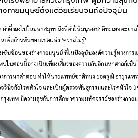
ห่งโรงพยาบาลหัวใจกรุงเทพ ผู้มีความสุขกั
างกายมนุษย์ตั้งแต่วัยเรียนจนถึงปัจจุบัน
 ดำดิ่งลงไปในมหาสมุทร สิ่งที่ทำให้มนุษยชาติทะเยอทะย
วนเพื่อก้าวพ้นขอบเขตแห่ง ‘ความไม่รู้’
มซับซ้อนของร่างกายมนุษย์ ที่ในปัจจุบันองค์ความรู้ทางการแ
้นพบในตอนนี้อาจเป็นเพียงเสี้ยวของความลับอีกมหาศาลก็เป็นไ
งการหาคำตอบ ทำให้นายแพทย์ชาติทนง ยอดวุฒิ อายุรแพทย์
จวินิจฉัยโรคหัวใจ และเป็นผู้ตรวจพันธุกรรมและโรคหัวใจ (P
รุงเทพ มีความสุขกับการศึกษาความมหัศจรรย์ของร่างกายมนุษ