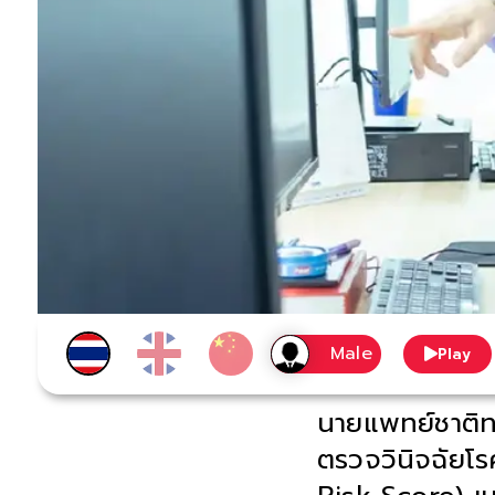
Play
นายแพทย์ชาติท
ตรวจวินิจฉัยโร