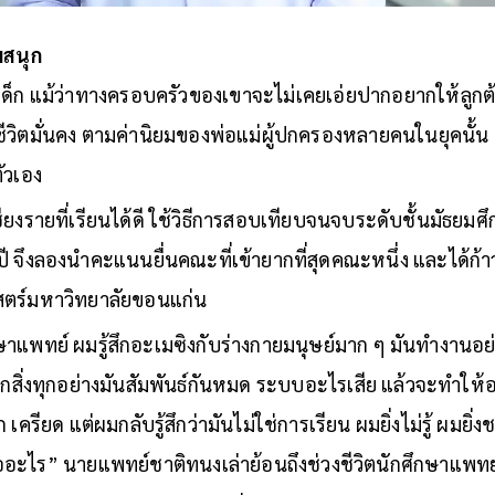
มสนุก
ยเด็ก แม้ว่าทางครอบครัวของเขาจะไม่เคยเอ่ยปากอยากให้ลูกต้
 มีชีวิตมั่นคง ตามค่านิยมของพ่อแม่ผู้ปกครองหลายคนในยุคนั้น
ัวเอง
ียงรายที่เรียนได้ดี ใช้วิธีการสอบเทียบจนจบระดับชั้นมัธยมศึ
ี จึงลองนำคะแนนยื่นคณะที่เข้ายากที่สุดคณะหนึ่ง และได้ก้าวเ
ร์มหาวิทยาลัยขอนแก่น
ษาแพทย์ ผมรู้สึกอะเมซิงกับร่างกายมนุษย์มาก ๆ มันทำงานอ
 ทุกสิ่งทุกอย่างมันสัมพันธ์กันหมด ระบบอะไรเสีย แล้วจะทำให้
ครียด แต่ผมกลับรู้สึกว่ามันไม่ใช่การเรียน ผมยิ่งไม่รู้ ผมยิ่ง
อะไร” นายแพทย์ชาติทนงเล่าย้อนถึงช่วงชีวิตนักศึกษาแพทย