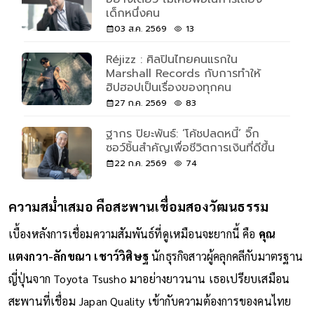
เด็กหนึ่งคน
03 ส.ค. 2569
13
Réjizz : ศิลปินไทยคนแรกใน
Marshall Records กับการทำให้
ฮิปฮอปเป็นเรื่องของทุกคน
27 ก.ค. 2569
83
ฐากร ปิยะพันธ์: ‘โค้ชปลดหนี้’ จิ๊ก
ซอว์ชิ้นสำคัญเพื่อชีวิตการเงินที่ดีขึ้น
22 ก.ค. 2569
74
ความสม่ำเสมอ คือสะพานเชื่อมสองวัฒนธรรม
เบื้องหลังการเชื่อมความสัมพันธ์ที่ดูเหมือนจะยากนี้ คือ
คุณ
แตงกวา-ลักขณา เชาว์วิศิษฐ
นักธุรกิจสาวผู้คลุกคลีกับมาตรฐาน
ญี่ปุ่นจาก Toyota Tsusho มาอย่างยาวนาน เธอเปรียบเสมือน
สะพานที่เชื่อม Japan Quality เข้ากับความต้องการของคนไทย