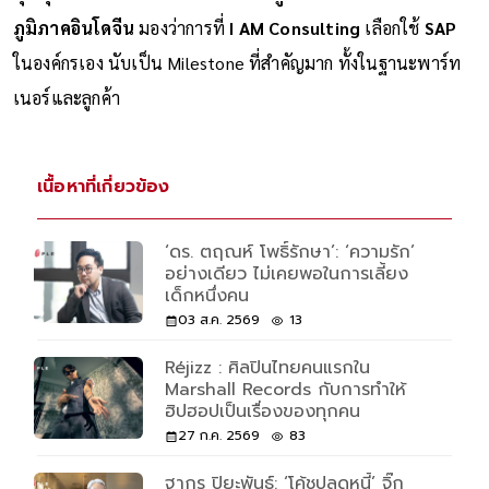
ภูมิภาคอินโดจีน
มองว่าการที่
I AM Consulting
เลือกใช้
SAP
ในองค์กรเอง นับเป็น Milestone ที่สำคัญมาก ทั้งในฐานะพาร์ท
เนอร์และลูกค้า
เนื้อหาที่เกี่ยวข้อง
‘ดร. ตฤณห์ โพธิ์รักษา’: ‘ความรัก’
อย่างเดียว ไม่เคยพอในการเลี้ยง
เด็กหนึ่งคน
03 ส.ค. 2569
13
Réjizz : ศิลปินไทยคนแรกใน
Marshall Records กับการทำให้
ฮิปฮอปเป็นเรื่องของทุกคน
27 ก.ค. 2569
83
ฐากร ปิยะพันธ์: ‘โค้ชปลดหนี้’ จิ๊ก