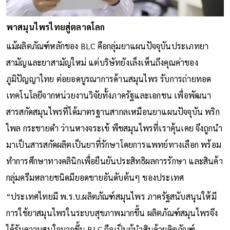
พาสมุนไพรไทยสู่ตลาดโลก
แม้ผลิตภัณฑ์หลักของ BLC คือกลุ่มยาแผนปัจจุบันประเภทยา
สามัญและยาสามัญใหม่ แต่บริษัทยังเล็งเห็นถึงคุณค่าของ
ภูมิปัญญาไทย ต่อยอดบูรณาการด้านสมุนไพร รับการถ่ายทอด
เทคโนโลยีจากหน่วยงานวิจัยทั้งภาครัฐและเอกชน เพื่อพัฒนา
สารสกัดสมุนไพรที่ได้มาตรฐานสากลเหมือนยาแผนปัจจุบัน พริก
ไพล กระชายดำ ว่านหางจระเข้ พืชสมุนไพรที่เราคุ้นเคย จึงถูกนำ
มาเป็นสารสกัดผลิตเป็นยาที่รักษาโดยการแพทย์ทางเลือก พร้อม
ทำการศึกษาทางคลินิกเพื่อยืนยันประสิทธิผลการรักษา และสินค้า
กลุ่มครีมหลายชนิดมียอดขายอันดับต้นๆ ของประเทศ
“ประเทศไทยมี พ.ร.บ.ผลิตภัณฑ์สมุนไพร ภาครัฐสนับสนุนให้มี
การใช้ยาสมุนไพรในระบบสุขภาพมากขึ้น ผลิตภัณฑ์สมุนไพรจึง
ได้รับความสนใจมากขึ้น BLC ถือเป็นผู้นำสินค้าผลิตภัณฑ์