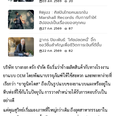
03 ส.ค. 2569
20
Réjizz : ศิลปินไทยคนแรกใน
Marshall Records กับการทำให้
ฮิปฮอปเป็นเรื่องของทุกคน
27 ก.ค. 2569
87
ฐากร ปิยะพันธ์: ‘โค้ชปลดหนี้’ จิ๊ก
ซอว์ชิ้นสำคัญเพื่อชีวิตการเงินที่ดีขึ้น
22 ก.ค. 2569
82
บริษัท บางกอก ดรัก จำกัด จึงเริ่มว่าจ้างผลิตสินค้ากับทางโรงงาน
ยาแบบ OEM โดยพัฒนาบรรจุภัณฑ์ให้ใช้สะดวก และพกพาง่ายที่
เรียกว่า “ยายูนิตโดส” ถือเป็นรูปแบบของยาแบบแผงหรืออยู่ใน
หีบห่อที่ใช้กันในปัจจุบัน การวางจำหน่ายได้รับการตอบรับเป็น
อย่างดี
แต่คุณสุวิทย์เริ่มมองภาพที่ใหญ่กว่าเดิม ถึงอุตสาหากรรมยาใน