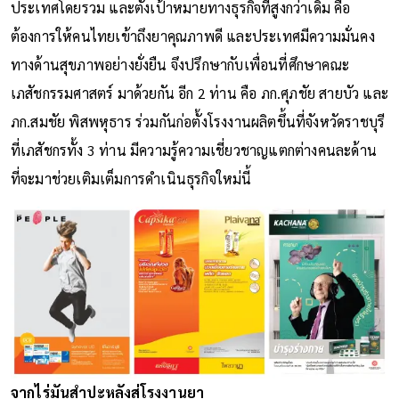
ประเทศโดยรวม และตั้งเป้าหมายทางธุรกิจที่สูงกว่าเดิม คือ
ต้องการให้คนไทยเข้าถึงยาคุณภาพดี และประเทศมีความมั่นคง
ทางด้านสุขภาพอย่างยั่งยืน จึงปรึกษากับเพื่อนที่ศึกษาคณะ
เภสัชกรรมศาสตร์ มาด้วยกัน อีก 2 ท่าน คือ ภก.ศุภชัย สายบัว และ
ภก.สมชัย พิสพหุธาร ร่วมกันก่อตั้งโรงงานผลิตขึ้นที่จังหวัดราชบุรี
ที่เภสัชกรทั้ง 3 ท่าน มีความรู้ความเชี่ยวชาญแตกต่างคนละด้าน
ที่จะมาช่วยเติมเต็มการดำเนินธุรกิจใหม่นี้
จากไร่มันสำปะหลังสู่โรงงานยา