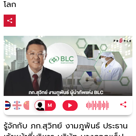
โลก
รู้จักกับ ภก.สุวิทย์ งามภูพันธ์ ประธาน