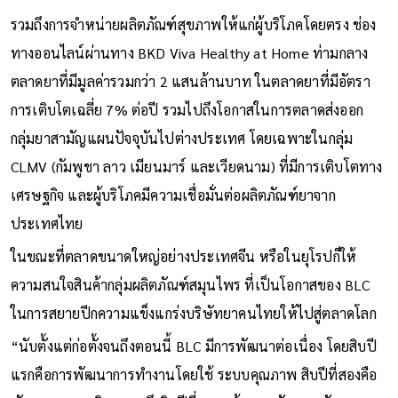
รวมถึงการจำหน่ายผลิตภัณฑ์สุขภาพให้แก่ผู้บริโภคโดยตรง ช่อง
ทางออนไลน์ผ่านทาง BKD Viva Healthy at Home ท่ามกลาง
ตลาดยาที่มีมูลค่ารวมกว่า 2 แสนล้านบาท ในตลาดยาที่มีอัตรา
การเติบโตเฉลี่ย 7% ต่อปี รวมไปถึงโอกาสในการตลาดส่งออก
กลุ่มยาสามัญแผนปัจจุบันไปต่างประเทศ โดยเฉพาะในกลุ่ม
CLMV (กัมพูชา ลาว เมียนมาร์ และเวียดนาม) ที่มีการเติบโตทาง
เศรษฐกิจ และผู้บริโภคมีความเชื่อมั่นต่อผลิตภัณฑ์ยาจาก
ประเทศไทย
ในขณะที่ตลาดขนาดใหญ่อย่างประเทศจีน หรือในยุโรปก็ให้
ความสนใจสินค้ากลุ่มผลิตภัณฑ์สมุนไพร ที่เป็นโอกาสของ BLC
ในการสยายปีกความแข็งแกร่งบริษัทยาคนไทยให้ไปสู่ตลาดโลก
“นับตั้งแต่ก่อตั้งจนถึงตอนนี้ BLC มีการพัฒนาต่อเนื่อง โดยสิบปี
แรกคือการพัฒนาการทำงานโดยใช้ ระบบคุณภาพ สิบปีที่สองคือ