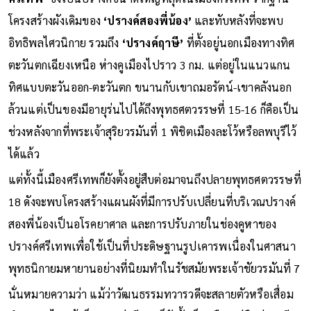
โครงสร้างผังเดิมของ
‘ปรางค์สองพี่น้อง’
และทับหลังที่จะพบ
อิทธิพลไศวนิกาย รวมถึง
‘ปรางค์ฤาษี’
ที่ตั้งอยู่นอกเมืองทางทิศ
ตะวันตกเฉียงเหนือ ห่างคูเมืองไปราว 3 กม. แต่อยู่ในแนวแกน
ทิศแบบตะวันออก-ตะวันตก ขนานกับเขาถมอรัตน์-เขาคลังนอก
ล้วนแต่เป็นของมีอายุร่นไปได้ถึงพุทธศตวรรษที่ 15-16 ก็คือเป็น
ช่วงหลังจากที่พระเจ้าสุริยวรมันที่ 1 พิชิตเมืองละโว้หรือลพบุรีไว้
ได้แล้ว
แต่ทั้งนี้เมืองศรีเทพก็ยังตั้งอยู่สืบต่อมาจนถึงปลายพุทธศตวรรษที่
18 ดังจะพบโครงสร้างแผนผังที่มีการปรับเปลี่ยนที่บริเวณปรางค์
สองพี่น้องเป็นอโรคยาศาล และการปรับภายในช่องคูหาของ
ปรางค์ศรีเทพเพื่อใช้เป็นที่ประดิษฐานรูปเคารพเนื่องในศาสนา
พุทธนิกายมหายานอย่างที่นิยมทำในรัชสมัยพระเจ้าชัยวรมันที่ 7
นั่นหมายความว่า แม้ว่าวัฒนธรรมทวารวดีจะสลายตัวหรือเสื่อม