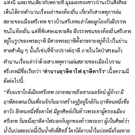
แห่งนี้ และเช่นเดียวกับหลายที่ มุมมองของชาวบ้านเป็นสิ่งที่จะ
เห็นได้จากตำนานเรื่องเล่าของท้องถิ่น เกี่ยวกับสาเหตุการล่ม
สลายของเมืองศรีเทพ ชาวบ้านศรีเทพเล่าโดยผูกโยงกับผีบรรพ
ชนในท้องถิ่น แต่ที่พิเศษเฉพาะคือ ผีบรรพชนของท้องถิ่นศรีเทพ
อยู่ในรูปของพระฤาษี มีศาลพระฤาษีตั้งกระจายอยู่ทั่วไปในย่าน
ศาลสำคัญ ๆ นั้นก็เช่นที่ข้างปรางค์ฤาษี ภายในวัดป่าสระแก้ว
ตำนานเรื่องเล่าว่าด้วยสาเหตุความล่มสลายของเมืองโบราณ
ศรีเทพมีชื่อเรียกว่า
‘ตำนานฤาษีตาไฟ ฤาษีตาวัว’
เนื้อความมี
ดังต่อไปนี้:
“ที่บนเขาใกล้เมืองศรีเทพ (อาจหมายถึงเขาถมอรัตน์-ผู้อ้าง) มี
ฤาษีสองตนเป็นเพื่อนรักกันมากสร้างกุฏิอยู่ใกล้กัน ฤาษีตนหนึ่งชื่อ
ตาวัว อีกตนหนึ่งชื่อตาไฟ มีลูกศิษย์เป็นท้าวพระยาผู้ครองเมือง
ศรีเทพ วันหนึ่งฤาษีตาไฟบอกกับลูกของท้าวพระยา ผู้เป็นศิษย์ว่า
น้ำในบ่อสองบ่อนี้เป็นน้ำศักดิ์สิทธิ์ ใครได้อาบน้ำในบ่อหนึ่งก็จะตาย