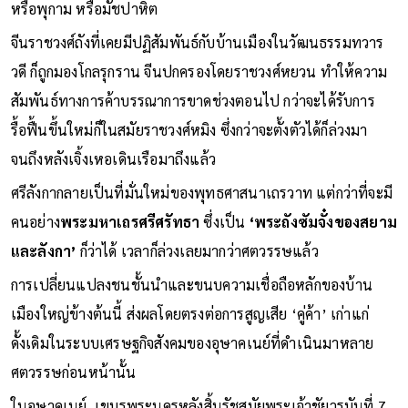
หรือพุกาม หรือมัชปาหิต
จีนราชวงศ์ถังที่เคยมีปฏิสัมพันธ์กับบ้านเมืองในวัฒนธรรมทวาร
วดี ก็ถูกมองโกลรุกราน จีนปกครองโดยราชวงศ์หยวน ทำให้ความ
สัมพันธ์ทางการค้าบรรณาการขาดช่วงตอนไป กว่าจะได้รับการ
รื้อฟื้นขึ้นใหม่ก็ในสมัยราชวงศ์หมิง ซึ่งกว่าจะตั้งตัวได้ก็ล่วงมา
จนถึงหลังเจิ้งเหอเดินเรือมาถึงแล้ว
ศรีลังกากลายเป็นที่มั่นใหม่ของพุทธศาสนาเถรวาท แต่กว่าที่จะมี
คนอย่าง
พระมหาเถรศรีศรัทธา
ซึ่งเป็น
‘พระถังซัมจั๋งของสยาม
และลังกา’
ก็ว่าได้ เวลาก็ล่วงเลยมากว่าศตวรรษแล้ว
การเปลี่ยนแปลงชนชั้นนำและขนบความเชื่อถือหลักของบ้าน
เมืองใหญ่ข้างต้นนี้ ส่งผลโดยตรงต่อการสูญเสีย ‘คู่ค้า’ เก่าแก่
ดั้งเดิมในระบบเศรษฐกิจสังคมของอุษาคเนย์ที่ดำเนินมาหลาย
ศตวรรษก่อนหน้านั้น
ในอุษาคเนย์, เขมรพระนครหลังสิ้นรัชสมัยพระเจ้าชัยวรมันที่ 7