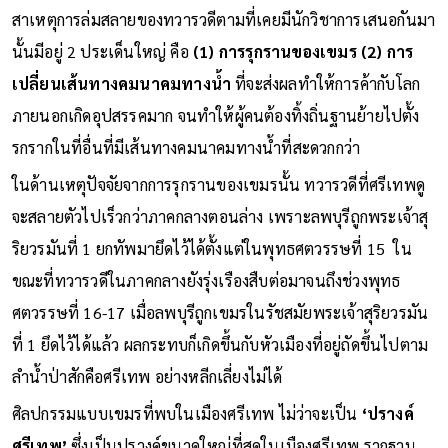
สาเหตุการล่มสลายของทวารวดีตามที่เคยมีนักวิชาการเสนอกันมา
นั้นมีอยู่ 2 ประเด็นใหญ่ คือ
(1) การรุกรานของเขมร (2) การ
เปลี่ยนเส้นทางคมนาคมทางน้ำ
ที่จะส่งผลทำให้การค้ากับโลก
ภายนอกเกิดอุปสรรคมาก จนทำให้ผู้คนต้องทิ้งถิ่นฐานย้ายไปตั้ง
รกรากในที่อื่นที่มีเส้นทางคมนาคมทางน้ำที่สะดวกกว่า
ในด้านเหตุปัจจัยจากการรุกรานของเขมรนั้น ทวารวดีที่ศรีเทพดู
จะสลายตัวไปเร็วกว่าภาคกลางตอนล่าง เพราะลพบุรีถูกพระเจ้าสุ
ริยวรมันที่ 1 ยกทัพมายึดไว้ได้ตั้งแต่ในพุทธศตวรรษที่ 15 ใน
ขณะที่ทวารวดีในภาคกลางยังรุ่งเรืองสืบต่อมาจนถึงช่วงพุทธ
ศตวรรษที่ 16-17 เมื่อลพบุรีถูกเขมรในรัชสมัยพระเจ้าสุริยวรมัน
ที่ 1 ยึดไว้ได้แล้ว ผลกระทบก็เกิดขึ้นกับหัวเมืองที่อยู่ถัดขึ้นไปตาม
ลำน้ำป่าสักคือศรีเทพ อย่างหลีกเลี่ยงไม่ได้
ศิลปกรรมแบบเขมรที่พบในเมืองศรีเทพ ไม่ว่าจะเป็น
‘ปรางค์
ศรีเทพ’
ซึ่งเป็นปรางค์ขนาดใหญ่ที่สุดในเมืองศรีเทพ รากฐาน