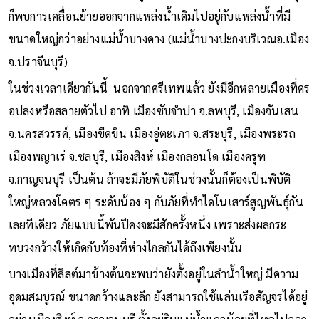
ก็พบการเคลื่อนย้ายออกจากแหล่งน้ำเดิมไปอยู่กับแหล่งน้ำที่มี
ขนาดใหญ่กว่าอย่างแม่น้ำบางคาง (แม่น้ำบางปะกงบริเวณอ.เมือง
จ.ปราจีนบุรี)
ในช่วงเวลาเดียวกันนี้ นอกจากศรีเทพแล้ว ยังมีอีกหลายเมืองที่ดร
อปลงหรือสลายตัวไป อาทิ เมืองซับจำปา จ.ลพบุรี, เมืองจันเสน
จ.นครสวรรค์, เมืองขีดขิน เมืองอู่ตะเภา จ.สระบุรี, เมืองพระรถ
เมืองพญาเร่ จ.ชลบุรี, เมืองสิงห์ เมืองกลอนโด เมืองครุฑ
จ.กาญจนบุรี เป็นต้น ถ้าจะมีภัยพิบัติในช่วงนั้นก็ต้องเป็นพิบัติ
ใหญ่หลวงโคตร ๆ ระดับน้อง ๆ กับภัยที่ทำไดโนเสาร์สูญพันธุ์กัน
เลยทีเดียว ภัยแบบนี้พันปีคงจะมีสักครั้งหนึ่ง เพราะส่งผลกระ
ทบวงกว้างให้เกิดกับท้องที่ห่างไกลกันได้ถึงเพียงนั้น
บางเมืองที่ลิสต์มาข้างต้นจะพบว่ายังตั้งอยู่ในลำน้ำใหญ่ มีความ
อุดมสมบูรณ์ ขนาดกว้างและลึก ยังสามารถใช้แล่นเรือสัญจรได้อยู่