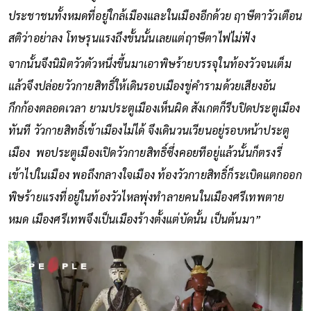
ประชาชนทั้งหมดที่อยู่ใกล้เมืองและในเมืองอีกด้วย ฤาษีตาวัวเตือน
สติว่าอย่าลง โทษรุนแรงถึงขั้นนั้นเลยแต่ฤาษีตาไฟไม่ฟัง
จากนั้นจึงนิมิตวัวตัวหนึ่งขึ้นมาเอาพิษร้ายบรรจุในท้องวัวจนเต็ม
แล้วจึงปล่อยวัวกายสิทธิ์ให้เดินรอบเมืองขู่คำรามด้วยเสียงอัน
กึกก้องตลอดเวลา ยามประตูเมืองเห็นผิด สังเกตก็รีบปิดประตูเมือง
ทันที วัวกายสิทธิ์เข้าเมืองไม่ได้ จึงเดินวนเวียนอยู่รอบหน้าประตู
เมือง พอประตูเมืองเปิดวัวกายสิทธิ์ซึ่งคอยทีอยู่แล้วนั้นก็ตรงรี่
เข้าไปในเมือง พอถึงกลางใจเมือง ท้องวัวกายสิทธิ์ก็ระเบิดแตกออก
พิษร้ายแรงที่อยู่ในท้องวัวไหลพุ่งทำลายคนในเมืองศรีเทพตาย
หมด เมืองศรีเทพจึงเป็นเมืองร้างตั้งแต่บัดนั้น เป็นต้นมา”