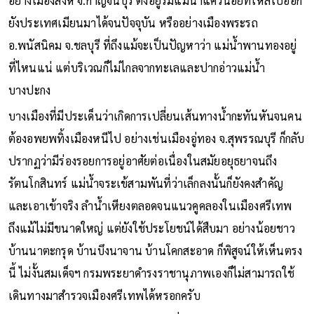
อย่างเมืองสิงห์ จ.กาญจนบุรี ตั้งอยู่ริมแม่น้ำแควน้อยที่ไหลไปออก
ยังประเทศเมียนมาได้จนปัจจุบัน หรืออย่างเมืองพระรถ
อ.พนัสนิคม จ.ชลบุรี ที่ถึงแม้จะเป็นปัญหาว่า แม่น้ำพานทองอยู่
ที่ไหนแน่ แต่บริเวณก็ไม่ไกลจากทะเลและปากอ่าวแม่น้ำ
บางปะกง
บางเมืองที่มีประเด็นว่าเกิดการเปลี่ยนเส้นทางน้ำกะทันหันจนคน
ต้องอพยพทิ้งเมืองหนีไป อย่างเช่นเมืองอู่ทอง จ.สุพรรณบุรี ก็กลับ
ปรากฏว่ามีร่องรอยการอยู่อาศัยต่อเนื่องในสมัยอยุธยาจนถึง
รัตนโกสินทร์ แม่น้ำจระเข้สามพันที่ว่าเล็กลงนั้นก็ยังคงสำคัญ
และเอาเข้าจริง ลำน้ำเหียงตลอดจนแนวคูคลองในเมืองศรีเทพ
ถึงแม้ไม่มีขนาดใหญ่ แต่ยังใช้ประโยชน์ได้สืบมา อย่างน้อยชาว
บ้านนาตะกรุด บ้านบึงนาจาน บ้านโคกสะอาด ก็พิสูจน์ให้เห็นตรง
นี้ ไม่งั้นสมเด็จฯ กรมพระยาดำรงราชานุภาพเองก็ไม่สามารถใช้
เดินทางมาสำรวจเมืองศรีเทพได้หรอกครับ