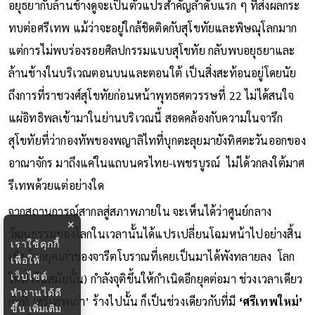
อยุธยากับล้านช้างดูจะเป็นตัวแปรสำคัญลำดับแรก ๆ ที่ส่งผลกระ
ทบต่อศรีเทพ แม้ว่าจะอยู่ใกล้ชิดติดกับสุโขทัยและพิษณุโลกมาก
แต่การไม่พบร่องรอยศิลปกรรมแบบสุโขทัย กลับพบอยุธยาและ
ล้านช้างในบริเวณตอนบนและตอนใต้ เป็นสิ่งสะท้อนอยู่โดยนัย
ถึงการที่ราชวงศ์สุโขทัยก่อนหน้าพุทธศตวรรษที่ 22 ไม่ได้สนใจ
แผ่อิทธิพลเข้ามาในย่านบริเวณนี้ สอดคล้องกับความในจารึก
สุโขทัยที่ว่ากองทัพของพญาลิไทที่บุกตะลุยมายังทิศตะวันออกของ
อาณาจักร มาถึงแค่ในแถบนครไทย-เพชรบูรณ์ ไม่ได้วกลงใต้มาศ
รีเทพด้วยแต่อย่างใด
จากสถานการณ์สากลสู่สภาพภายใน จะเห็นได้ว่าศูนย์กลาง
×
วัฒนธรรมของโลกในเวลานั้นได้แปรเปลี่ยนโฉมหน้าไปอย่างสิ้น
เราใช้คุกกี้
เชิง โลกยุคเก่าของจารีตโบราณที่เคยเป็นมาได้พังทลายลง โลก
เพื่อให้
เว็บไซต์
ใหม่ (ในสมัยนั้น) กำลังจุติขึ้นให้กำเนิดอีกยุคต่อมา ช่วงเวลาเดียว
ทำงานได้ดี
กับที่ ‘ศรีเทพเก่า’ ร้างไปนั้น ก็เป็นช่วงเดียวกับที่มี
‘ศรีเทพใหม่’
ขึ้น
เพิ่มเติม