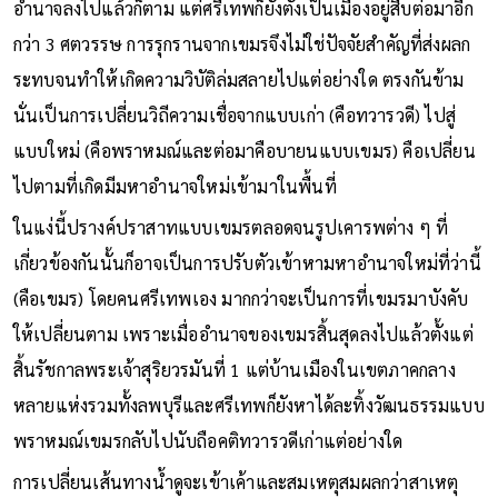
อำนาจลงไปแล้วก็ตาม แต่ศรีเทพก็ยังตั้งเป็นเมืองอยู่สืบต่อมาอีก
กว่า 3 ศตวรรษ การรุกรานจากเขมรจึงไม่ใช่ปัจจัยสำคัญที่ส่งผลก
ระทบจนทำให้เกิดความวิบัติล่มสลายไปแต่อย่างใด ตรงกันข้าม
นั่นเป็นการเปลี่ยนวิถีความเชื่อจากแบบเก่า (คือทวารวดี) ไปสู่
แบบใหม่ (คือพราหมณ์และต่อมาคือบายนแบบเขมร) คือเปลี่ยน
ไปตามที่เกิดมีมหาอำนาจใหม่เข้ามาในพื้นที่
ในแง่นี้ปรางค์ปราสาทแบบเขมรตลอดจนรูปเคารพต่าง ๆ ที่
เกี่ยวข้องกันนั้นก็อาจเป็นการปรับตัวเข้าหามหาอำนาจใหม่ที่ว่านี้
(คือเขมร) โดยคนศรีเทพเอง มากกว่าจะเป็นการที่เขมรมาบังคับ
ให้เปลี่ยนตาม เพราะเมื่ออำนาจของเขมรสิ้นสุดลงไปแล้วตั้งแต่
สิ้นรัชกาลพระเจ้าสุริยวรมันที่ 1 แต่บ้านเมืองในเขตภาคกลาง
หลายแห่งรวมทั้งลพบุรีและศรีเทพก็ยังหาได้ละทิ้งวัฒนธรรมแบบ
พราหมณ์เขมรกลับไปนับถือคติทวารวดีเก่าแต่อย่างใด
การเปลี่ยนเส้นทางน้ำดูจะเข้าเค้าและสมเหตุสมผลกว่าสาเหตุ