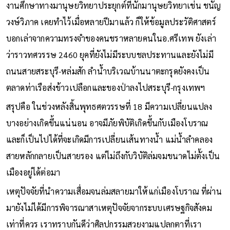
งานศึกษาทางมานุษยวิทยาประยุกต์ที่นักมานุษยวิทยาเช่น ชนัญ
วงษ์วิภาค เคยทำไว้เมื่อหลายปีมาแล้ว ก็ให้ข้อมูลประวัติศาสตร์
บอกเล่าจากความทรงจำของคนชราหลายคนในอ.ศรีเทพ ยังเล่า
ว่าราวทศวรรษ 2460 ยุคที่ยังไม่มีระบบชลประทานและยังไม่มี
ถนนสายสระบุรี-หล่มสัก ลำน้ำบริเวณบ้านนาตะกรุดยังคงเป็น
ตลาดท่าเรือส่งข้าวเปลือกและของป่าลงไปสระบุรี-กรุงเทพฯ
สรุปคือ ในช่วงหลังสิ้นพุทธศตวรรษที่ 18 มีความเปลี่ยนแปลง
บางอย่างเกิดขึ้นแน่นอน อาจมีภัยพิบัติเกิดขึ้นกับเมืองโบราณ
และก็เป็นไปได้ที่จะเกิดมีการเปลี่ยนเส้นทางน้ำ แม่น้ำลำคลอง
สายหลักกลายเป็นสายรอง แต่ไม่ถึงกับวิบัติล่มจมขนาดไม่ตั้งเป็น
เมืองอยู่ได้ต่อมา
เหตุปัจจัยที่นำความเสื่อมจนล่มสลายมาให้แก่เมืองโบราณ ที่ผ่าน
มายังไม่ได้มีการพิจารณาสาเหตุปัจจัยจากระบบเศรษฐกิจสังคม
เท่าที่ควร เราทราบกันดีว่าศิลปกรรมสวยงามแปลกตาที่เรา