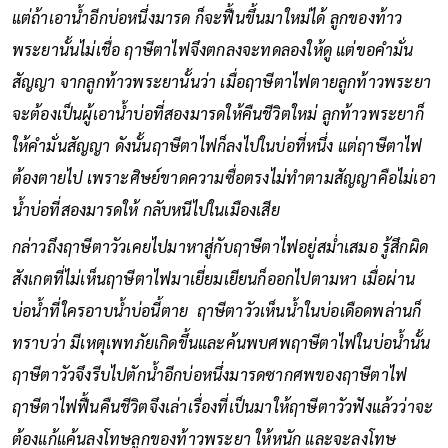
แต่ถ้าเอาน้ำอีกบ่อหนึ่งมารด ก็จะฟื้นขึ้นมาใหม่ได้ ลูกของท้าว
พระยานั้นไม่เชื่อ ฤาษีตาไฟจึงตกลงจะทดลองให้ดู แต่ขอคำมั่น
สัญญา จากลูกท้าวพระยานั้นว่า เมื่อฤาษีตาไฟตายลูกท้าวพระยา
จะต้องเป็นผู้เอาน้ำบ่อที่สองมารดให้คืนชีวิตใหม่ ลูกท้าวพระยาก็
ให้คำมั่นสัญญา ดังนั้นฤาษีตาไฟก็ลงไปในบ่อที่หนึ่ง แต่ฤาษีตาไฟ
ต้องตายไป เพราะศิษย์ขาดความซื่อตรงไม่ทำตามสัญญาคือไม่เอา
น้ำบ่อที่สองมารดให้ กลับหนีไปในเมืองเสีย
กล่าวถึงฤาษีตาวัวเคยไปมาหาสู่กับฤาษีตาไฟอยู่สม่ำเสมอ รู้สึกผิด
สังเกตที่ไม่เห็นฤาษีตาไฟมาเยี่ยมเยียนก็ออกไปตามหา เมื่อผ่าน
บ่อน้ำที่ใครอาบน้ำบ่อนี้ตาย ฤาษีตาวัวเห็นน้ำในบ่อเดือดพล่านก็
ทราบว่า มีเหตุเพทภัยเกิดขึ้นและค้นพบศพฤาษีตาไฟในบ่อน้ำนั้น
ฤาษีตาวัวจึงรีบไปตักน้ำอีกบ่อหนึ่งมารดซากศพของฤาษีตาไฟ
ฤาษีตาไฟฟื้นคืนชีวิตจึงเล่าเรื่องที่เป็นมาให้ฤาษีตาวัวฟังแล้วว่าจะ
ต้องแก้แค้นลงโทษลูกของท้าวพระยา ให้หนัก และจะลงโทษ