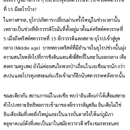
ที่ 15 มีอะไรบ้าง?
ในทางสากล, ยุโรปเกิดการเปลี่ยนผ่านครั้งใหญ่ในช่วงเวลานั้น
เพราะเป็นช่วงที่จักรวรรดิโรมันที่ตั้งอยู่มาตั้งแต่คริสต์ศตวรรษที่
5 เมื่อถึงคริสต์ศตวรรษที่ 15 จักรวรรดิแตกสลาย ยุโรปเข้าสู่ยุค
กลาง (Middle age) บาทหลวงคริสต์ที่มีอำนาจในยุโรปช่วงนั้นมุ่ง
ความสนใจหลักไปที่การชิงดินแดนศักดิ์สิทธิ์ในตะวันออกกลาง (คือ
สงครามครูเสด) ยังไม่ค่อยสนใจพวกป่าเถื่อนในเอเชียมากนัก กว่า
สเปนและโปรตุเกสจะแล่นเรือเข้ามาก็อีกนับศตวรรษหลังจากนั้น
ขณะเดียวกัน สถานการณ์ในเอเชีย พบว่าอินเดียเก่าได้เสื่อมสลาย
ตัวไปเพราะอิทธิพลการเข้ามาของจักรวรรดิมุสลิม อินเดียไม่ใช่
อินเดียเดิมที่เคยยิ่งใหญ่และเป็นแรงบันดาลใจให้แก่ภูมิภา
คอุษาคเนย์ดังที่เคยเป็นมาในสมัยทวารวดี หรือเขมรพระนคร