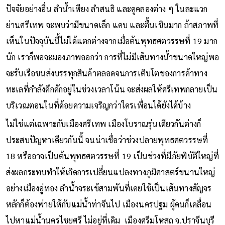
ปัจจัยอย่างอื่น ลำน้ำเหียง ลำสนธิ และคูคลองต่าง ๆ ในละแวก
ย่านศรีเทพ จะพบว่ามีขนาดเล็ก แคบ และตื้นเขินมาก ถ้าสภาพที่
เห็นในปัจจุบันนี้ไม่ได้แตกต่างจากเมื่อต้นพุทธศตวรรษที่ 19 มาก
นัก เราก็พอจะมองภาพออกว่า การที่ไม่มีเส้นทางน้ำขนาดใหญ่พอ
จะรับเรือขนส่งบรรทุกสินค้าตลอดจนการเติบโตของการค้าทาง
ทะเลที่กำลังคึกคักอยู่ในช่วงเวลาโน้น จะส่งผลให้ศรีเทพกลายเป็น
บริเวณตอนในที่ด้อยความเจริญกว่าใครเพื่อนได้ยังได้บ้าง
ไม่ใช่แต่เฉพาะกับเมืองศรีเทพ เมืองโบราณรุ่นเดียวกันต่างก็
ประสบปัญหาเดียวกันนี้ จนน่าเชื่อว่าช่วงปลายพุทธศตวรรษที่
18 หรืออาจเป็นต้นพุทธศตวรรษที่ 19 เป็นช่วงที่มีภัยพิบัติใหญ่ที่
ส่งผลกระทบทำให้เกิดการเปลี่ยนแปลงทางภูมิศาสตร์ขนานใหญ่
อย่างเมืองอู่ทอง ลำน้ำจระเข้สามพันที่เคยใช้เป็นเส้นทางสัญจร
หลักก็ต้องพ่ายให้กับแม่น้ำท่าจีนไป เมืองนครปฐม ผู้คนก็เคลื่อน
ไปหาแม่น้ำนครไชยศรี ไม่อยู่ที่เดิม เมืองศรีมโหสถ จ.ปราจีนบุรี