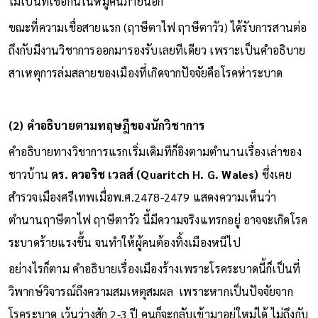
ไม่เป็นที่เชื่อกันในหมู่คนภายนอก
ขณะที่ความเชื่อสายแรก (ฤาษีตาไฟ ฤาษีตาวัว) ได้รับการสานต่อ
ถึงกับมีงานวิชาการออกมารองรับเลยทีเดียว เพราะเป็นคำอธิบาย
สาเหตุการล่มสลายของเมืองที่เกิดจากปัจจัยคือโรคห่าระบาด
(2) คำอธิบายตามทฤษฎีของนักวิชาการ
คำอธิบายทางวิชาการแรกเริ่มเดิมทีก็อิงตามตำนานเรื่องเล่าของ
ชาวบ้าน
ดร. ควอริช เวลส์ (Quaritch H. G. Wales)
ซึ่งเคย
สำรวจเมืองศรีเทพเมื่อพ.ศ.2478-2479 แสดงความเห็นว่า
ตำนานฤาษีตาไฟ ฤาษีตาวัว นี้มีความจริงแทรกอยู่ อาจจะเกิดโรค
ระบาดร้ายแรงขึ้น จนทำให้ผู้คนต้องทิ้งเมืองหนีไป
อย่างไรก็ตาม คำอธิบายเรื่องเมืองร้างเพราะโรคระบาดนี้ก็เป็นที่
วิพากษ์วิจารณ์ถึงความสมเหตุสมผล เพราะหากเป็นปัจจัยจาก
โรคระบาด เว้นว่างสัก 2-3 ปี คนก็จะกลับเข้ามาอยู่ใหม่ได้ ไม่ถึงกับ