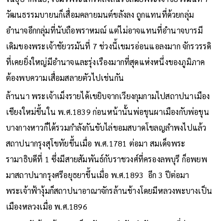
วัฒนธรรมบายนก็เสื่อมคลายมนต์ขลังลง ถูกแทนที่ด้วยกลุ่ม
อำนาจอีกกลุ่มที่นับถือพราหมณ์ แต่ไม่อาจแทนที่อำนาจบารมี
เดิมของพระเจ้าชัยวรมันที่ 7 ช่วงนี้เขมรอ่อนแอลงมาก จักรวรรดิ
ที่เคยยิ่งใหญ่มีอำนาจและรุ่งเรืองมากที่สุดแห่งหนึ่งของภูมิภาค
ต้องพบความเสื่อมสลายตัวไปเช่นกัน
ล้านนา พระเจ้าเม็งรายได้เขยิบจากเวียงกุมกามไปสถาปนาเมือง
เชียงใหม่ขึ้นใน พ.ศ.1839 ก่อนหน้านั้นพ่อขุนผาเมืองกับพ่อขุน
บางกางหาวก็ได้รวมกำลังกันขับไล่ขอมสบาดโขลญลำพงไปแล้ว
สถาปนากรุงสุโขทัยขึ้นเมื่อ พ.ศ.1781 ต่อมา สมเด็จพระ
รามาธิบดีที่ 1 ซึ่งมีสายสัมพันธ์กับราชวงศ์ที่ครองลพบุรี ก็อพยพ
มาสถาปนากรุงศรีอยุธยาขึ้นเมื่อ พ.ศ.1893 อีก 3 ปีต่อมา
พระเจ้าฟ้างุ้มก็สถาปนาอาณาจักรล้านช้างโดยมีหลวงพะบางเป็น
เมืองหลวงเมื่อ พ.ศ.1896