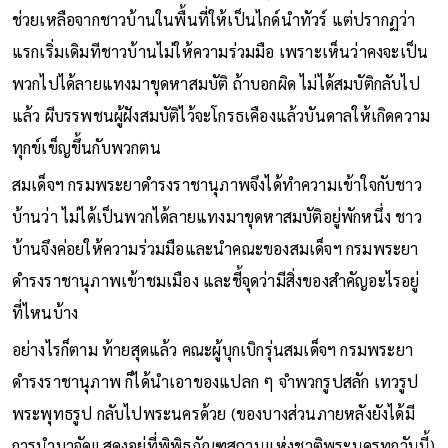
ช่วยเหลือจากชาวบ้านในพื้นที่ให้เป็นไกด์นำทัวร์ แต่ปรากฏว่า
แรกเริ่มเดิมทีชาวบ้านไม่ให้ความร่วมมือ เพราะเห็นว่าคงจะเป็น
พวกไปได้ลายแทงมาขุดหาสมบัติ ถ้าบอกผิด ไม่ได้สมบัติกลับไป
แล้ว ผีบรรพชนผู้ฝังสมบัติไว้จะโกรธเคืองแล้วบันดาลให้เกิดความ
ทุกข์เข็ญขึ้นกับพวกตน
สมเด็จฯ กรมพระยาดำรงราชานุภาพจึงได้ทำความเข้าใจกับชาว
บ้านว่า ไม่ได้เป็นพวกได้ลายแทงมาขุดหาสมบัติอยู่พักหนึ่ง ชาว
บ้านจึงค่อยให้ความร่วมมือและนำคณะของสมเด็จฯ กรมพระยา
ดำรงราชานุภาพเข้าชมเมือง และชี้จุดว่ามีสิ่งของสำคัญอะไรอยู่
ที่ไหนบ้าง
อย่างไรก็ตาม ท้ายสุดแล้ว คณะผู้บุกเบิกรุ่นสมเด็จฯ กรมพระยา
ดำรงราชานุภาพ ก็ได้นำเอาของแปลก ๆ จำพวกรูปสลัก เทวรูป
พระพุทธรูป กลับไปพระนครด้วย (ของบางส่วนภายหลังยังได้มี
การนำมาจัดแสดงอยู่ที่พิพิธภัณฑสถานแห่งชาติพระนครทุกวันนี้)