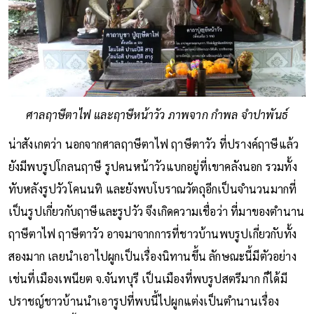
ศาลฤาษีตาไฟ และฤาษีหน้าวัว ภาพจาก กำพล จำปาพันธ์
น่าสังเกตว่า นอกจากศาลฤาษีตาไฟ ฤาษีตาวัว ที่ปรางค์ฤาษีแล้ว
ยังมีพบรูปโกลนฤาษี รูปคนหน้าวัวแบกอยู่ที่เขาคลังนอก รวมทั้ง
ทับหลังรูปวัวโคนนทิ และยังพบโบราณวัตถุอีกเป็นจำนวนมากที่
เป็นรูปเกี่ยวกับฤาษีและรูปวัว จึงเกิดความเชื่อว่า ที่มาของตำนาน
ฤาษีตาไฟ ฤาษีตาวัว อาจมาจากการที่ชาวบ้านพบรูปเกี่ยวกับทั้ง
สองมาก เลยนำเอาไปผูกเป็นเรื่องนิทานขึ้น ลักษณะนี้มีตัวอย่าง
เช่นที่เมืองเพนียต จ.จันทบุรี เป็นเมืองที่พบรูปสตรีมาก ก็ได้มี
ปราชญ์ชาวบ้านนำเอารูปที่พบนี้ไปผูกแต่งเป็นตำนานเรื่อง