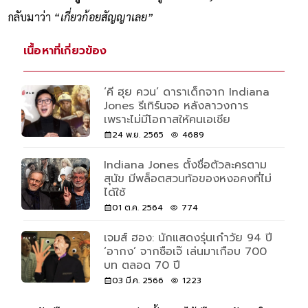
กลับมาว่า
“เกี่ยวก้อยสัญญาเลย”
เนื้อหาที่เกี่ยวข้อง
‘คี ฮุย ควน’ ดาราเด็กจาก Indiana
Jones รีเทิร์นจอ หลังลาวงการ
เพราะไม่มีโอกาสให้คนเอเชีย
24 พ.ย. 2565
4689
Indiana Jones ตั้งชื่อตัวละครตาม
สุนัข มีพล็อตสวนท้อของหงอคงที่ไม่
ได้ใช้
01 ต.ค. 2564
774
เจมส์ ฮอง: นักแสดงรุ่นเก๋าวัย 94 ปี
‘อากง’ จากซือเจ๊ เล่นมาเกือบ 700
บท ตลอด 70 ปี
03 มี.ค. 2566
1223