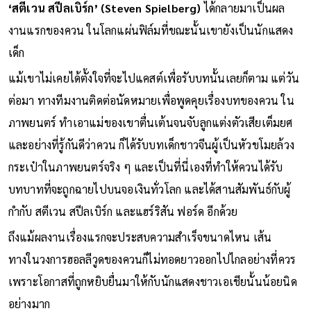
‘สตีเวน สปีลเบิร์ก’ (Steven Spielberg)
ได้กลายมาเป็นผล
งานแรกของควน ในโลกแผ่นฟิล์มที่ขณะนั้นเขายังเป็นนักแสดง
เด็ก
แม้เขาไม่เคยได้ตั้งใจที่จะไปแคสต์เพื่อรับบทนั้นเลยก็ตาม แต่วัน
ต่อมา ทางทีมงานติดต่อนัดหมายเพื่อพูดคุยเรื่องบทของควน ใน
ภาพยนตร์ ทำเอาแม่ของเขาตื่นเต้นจนจับลูกแต่งตัวเสียเต็มยศ
และอย่างที่รู้กันดีว่าควน ก็ได้รับบทเด็กชาวจีนผู้เป็นหัวขโมยล้วง
กระเป๋าในภาพยนตร์จริง ๆ และเป็นที่นี่เองที่ทำให้ควนได้รับ
บทบาทที่จะถูกฉายไปบนจอเงินทั่วโลก และได้สานสัมพันธ์กับผู้
กำกับ สตีเวน สปีลเบิร์ก และแฮร์ริสัน ฟอร์ด อีกด้วย
ถึงแม้ผลงานเรื่องแรกจะประสบความสำเร็จขนาดไหน เส้น
ทางในวงการฮอลลีวูดของควนก็ไม่ทอดยาวออกไปไกลอย่างที่ควร
เพราะโอกาสที่ถูกหยิบยื่นมาให้กับนักแสดงชาวเอเชียนั้นน้อยนิด
อย่างมาก