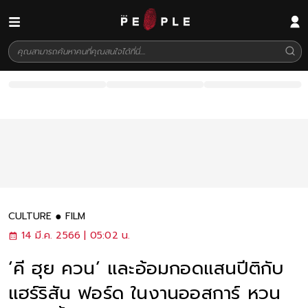
CULTURE
FILM
14 มี.ค. 2566 | 05:02 น.
‘คี ฮุย ควน’ และอ้อมกอดแสนปีติกับ
แฮร์ริสัน ฟอร์ด ในงานออสการ์ หวน