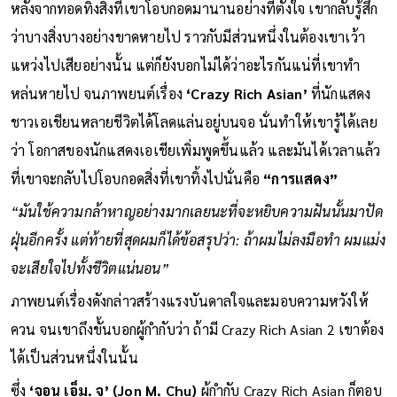
หลังจากทอดทิ้งสิ่งที่เขาโอบกอดมานานอย่างที่ตั้งใจ เขากลับรู้สึก
ว่าบางสิ่งบางอย่างขาดหายไป ราวกับมีส่วนหนึ่งในต้องเขาเว้า
แหว่งไปเสียอย่างนั้น แต่ก็ยังบอกไม่ได้ว่าอะไรกันแน่ที่เขาทำ
หล่นหายไป จนภาพยนต์เรื่อง
‘Crazy Rich Asian’
ที่นักแสดง
ชาวเอเชียนหลายชีวิตได้โลดแล่นอยู่บนจอ นั่นทำให้เขารู้ได้เลย
ว่า โอกาสของนักแสดงเอเชียเพิ่มพูดขึ้นแล้ว และมันได้เวลาแล้ว
ที่เขาจะกลับไปโอบกอดสิ่งที่เขาทิ้งไปนั่นคือ
“การแสดง”
“มันใช้ความกล้าหาญอย่างมากเลยนะที่จะหยิบความฝันนั้นมาปัด
ฝุ่นอีกครั้ง แต่ท้ายที่สุดผมก็ได้ข้อสรุปว่า: ถ้าผมไม่ลงมือทำ ผมแม่ง
จะเสียใจไปทั้งชีวิตแน่นอน”
ภาพยนต์เรื่องดังกล่าวสร้างแรงบันดาลใจและมอบความหวังให้
ควน จนเขาถึงขั้นบอกผู้กำกับว่า ถ้ามี Crazy Rich Asian 2 เขาต้อง
ได้เป็นส่วนหนึ่งในนั้น
ซึ่ง
‘จอน เอ็ม. จู’ (Jon M. Chu)
ผู้กำกับ
Crazy Rich Asian ก็ตอบ