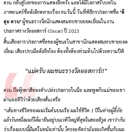
ควน กลับสู่โลกของการแสดงอีกครั้ง และได้มีโอกาสรับบทใน
ภาพยนตร์ชื่อดังอีกหลายเรื่อง จนวันนี้ วันที่พิธีกรประกาศชื่อ
‘คี
ฮุย ควน’
ผู้ชนะรางวัลนักแสดงสมทบชายยอดเยี่ยมในงาน
ประกาศรางวัลออสการ์ (Oscar) ปี 2023
สิ้นเสียงการประกาศชื่อของผู้ชนะในสาขานักแสดงสมทบชายยอด
เยี่ยม เสียงปรบมือดังกึกก้อง ห้องทั้งห้องท่วมท้นไปด้วยความปีติ
“แม่ครับ ผมชนะรางวัลออสการ์!!”
ควน ถือตุ๊กตาสีทองคำเปล่งประกายในมือ และพูดกับแม่ของเขา
ผ่านจอทีวีว่าด้วยเสียงสั่นเครือ
“เส้นทางชีวิตของผมเริ่มต้นบนเรือ ผมใช้ชีวิต 1 ปีในค่ายผู้ลี้ภัย
แล้ววันหนึ่งผมก็ได้มายืนอยู่บนเวทีใหญ่ที่สุดในฮอลลีวูด เขาว่ากัน
ว่าเรื่องแบบนี้มีแต่ในหนังเท่านั้น ใครจะคิดว่ามันจะเกิดขึ้นกับผม