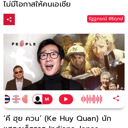
ไม่มีโอกาสให้คนเอเชีย
รัฐฐกรณ์ ศิริฤกษ์
‘คี ฮุย ควน’ (Ke Huy Quan) นัก