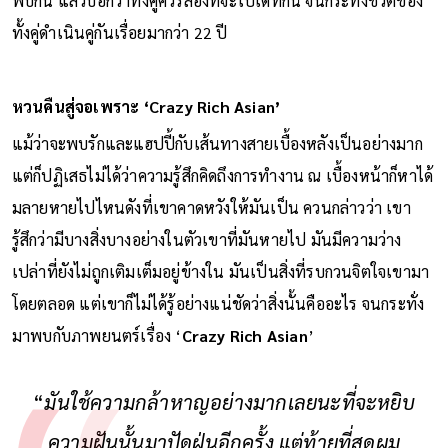
พบกัน แล้วบอกว่าทั้งคู่ควรลองที่จะไปเดทกัน จนกระทั่งชีวิตของ
ทั้งคู่ดำเนินคู่กันเรื่อยมากว่า 22 ปี
หวนคืนสู่จอเพราะ ‘Crazy Rich Asian’
แม้ว่าจะพบรักและแฮปปี้กับเส้นทางสายเบื้องหลังเป็นอย่างมาก
แต่ก็ปฏิเสธไม่ได้ว่าความรู้สึกคิดถึงการทำงาน ณ เบื้องหน้าก็หาได้
มลายหายไปไหนดังที่เขาคาดหวังให้มันเป็น ควนกล่าวว่า เขา
รู้สึกว่ามีบางสิ่งบางอย่างในตัวเขาที่มันหายไป มันมีความว่าง
เปล่าที่ยังไม่ถูกเติมเต็มอยู่ข้างใน มันเป็นสิ่งที่รบกวนจิตใจเขามา
โดยตลอด แต่เขาก็ไม่ได้รู้อย่างแน่ชัดว่าสิ่งนั้นคืออะไร จนกระทั่ง
มาพบกับภาพยนตร์เรื่อง ‘
Crazy Rich Asian
’
“
มันใช้ความกล้าหาญอย่างมากเลยนะที่จะหยิบ
ความฝันนั้นมาปัดฝุ่นอีกครั้ง แต่ท้ายที่สุดผม