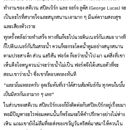
ทำงานของ สตีเวน สปีลเบิร์ก และ จอร์จ ลูคัส (George Lucas) จะ
เป็นอะไรที่สบายใจและสนุกสนานเอามาก ๆ มีแต่ความสงบสุข
และเสียงหัวเราะ
ทุกครั้งหลังถ่ายทำเสร็จ ทางทีมก็จะไปแวะดินเนอร์กันเสมอ บางที
ก็ไปดินเนอร์กันริมสระน้ำ ควนก็จะกระโดดน้ำตูมอย่างสนุกสนาน
ตามประสาเด็ก ส่วน แฮริสัน ฟอร์ด ก็จะว่ายน้ำไป-มา แต่สิ่งที่เขา
เห็นคือไอหนูควนน่าจะว่ายน้ำไม่เป็น ฟอร์ดจึงได้เสนอตัวที่จะ
สอนเขาว่ายน้ำ ซึ่งเขาก็ตอบตกลงทันที
“
และนั่นแหละครับ จุดเริ่มต้นที่เราได้สานสัมพันธ์กัน ทุกคนในนั้น
เป็นมิตรกันเอามาก ๆ เลย
”
ในส่วนของสตีเวน สปีลเบิร์กเองก็ยังติดต่อกับสปีลเบิร์กอยู่เรื่อยมา
พอมีปัญหาอะไรพ่อมดตนนั้นก็พร้อมจะให้คำปรึกษาอย่างไม่ห่าง
เหิน แถมเขายังไม่ลืมที่จะส่งของขวัญวันคริสต์มาสมาให้ควนใน