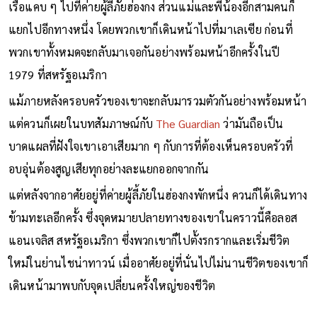
เรือแคบ ๆ ไปที่ค่ายผู้ลี้ภัยฮ่องกง ส่วนแม่และพี่น้องอีกสามคนก็
แยกไปอีกทางหนึ่ง โดยพวกเขาก็เดินหน้าไปที่มาเลเซีย ก่อนที่
พวกเขาทั้งหมดจะกลับมาเจอกันอย่างพร้อมหน้าอีกครั้งในปี
1979 ที่สหรัฐอเมริกา
แม้ภายหลังครอบครัวของเขาจะกลับมารวมตัวกันอย่างพร้อมหน้า
แต่ควนก็เผยในบทสัมภาษณ์กับ
The Guardian
ว่ามันถือเป็น
บาดแผลที่ฝังใจเขาเอาเสียมาก ๆ กับการที่ต้องเห็นครอบครัวที่
อบอุ่นต้องสูญเสียทุกอย่างละแยกออกจากกัน
แต่หลังจากอาศัยอยู่ที่ค่ายผู้ลี้ภัยในฮ่องกงพักหนึ่ง ควนก็ได้เดินทาง
ข้ามทะเลอีกครั้ง ซึ่งจุดหมายปลายทางของเขาในคราวนี้คือลอส
แอนเจลิส สหรัฐอเมริกา ซึ่งพวกเขาก็ไปตั้งรกรากและเริ่มชีวิต
ใหม่ในย่านไชน่าทาวน์ เมื่ออาศัยอยู่ที่นั่นไปไม่นานชีวิตของเขาก็
เดินหน้ามาพบกับจุดเปลี่ยนครั้งใหญ่ของชีวิต