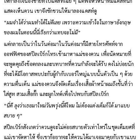
ให้กำลังใจน้องชายที่ไปแคสท์เฉย ๆ แต่พอหัวหน้าทีมแคสท์นัก
แสดงเห็นควน เขาจึงชักชวนให้มาลองแคสท์ดู
“
ผมจำได้ว่าผมทำได้ไม่ดีเลย เพราะความเข้าใจในภาษาอังกฤษ
ของผมในตอนนี้นี่เรียกว่าแทบจะไม่มี
”
แต่กลายเป็นว่าในวันต่อมาในวันต่อมาก็มีสายโทรศัพท์จาก
ออฟฟิศของสปีลเบิร์กโทรเข้ามาหาแม่ของควน เพื่อนัดหมายที่
จะพูดคุยถึงข้อตกลงและบทบาทที่ควนกำลังจะได้รับ คงไม่บ่อยนัก
ที่จะได้มีโอกาสพบปะกับผู้กำกับเบอร์ใหญ่แบบนั้นตัวเป็น ๆ ด้วย
ความตื่นเต้น แม่ของควนจึงจัดเต็มเรื่องเสื้อผ้าหน้าผมถึงขั้นที่ว่า
ใส่สูท สวมเสื้อกั๊ก และผูกไทด์เพื่อไปพบกับสปีลเบิร์ก
“
นี่คี ลุงว่าเธอมาใหม่วันพรุ่งนี้ดีไหม ไม่ต้องแต่งเต็มก็ได้ มาแบบ
สบาย ๆ
”
สปีลเบิร์กสังเกตว่าควนดูจะไม่ค่อยสบายตัวเท่าไหร่ในชุดเต็มยศที่
แม่เขาจัดหาให้ ซึ่งเขาก็อยากจะให้ควนได้มาเจอมาคุยกับเขาแบบ