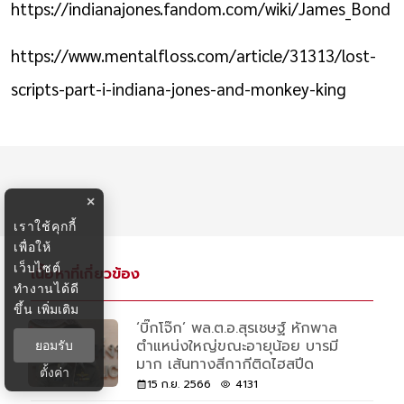
https://indianajones.fandom.com/wiki/James_Bond
https://www.mentalfloss.com/article/31313/lost-
scripts-part-i-indiana-jones-and-monkey-king
×
เราใช้คุกกี้
เพื่อให้
เว็บไซต์
เนื้อหาที่เกี่ยวข้อง
ทำงานได้ดี
ขึ้น
เพิ่มเติม
‘บิ๊กโจ๊ก’ พล.ต.อ.สุรเชษฐ์ หักพาล
ตำแหน่งใหญ่ขณะอายุน้อย บารมี
ยอมรับ
มาก เส้นทางสีกากีติดไฮสปีด
ตั้งค่า
15 ก.ย. 2566
4131