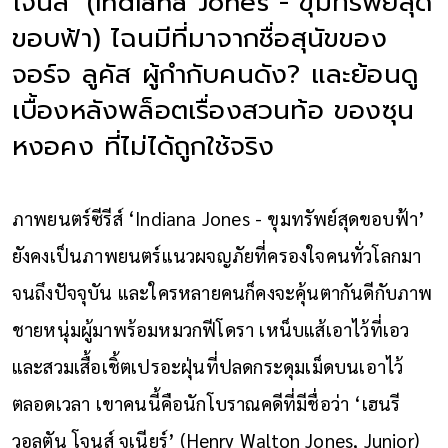
โจนส์’ (Indiana Jones - ขุมทรัพย์สุด
ขอบฟ้า) ไฉนมีที่มาจากชื่อสุนัขของ
จอร์จ ลูคัส ผู้กำกับคนดัง? และย้อนดู
เบื้องหลังพล็อตเรื่องสวนท้อ ของซุน
หงอคง ที่ไม่ได้ถูกใช้จริง
ภาพยนตร์ซีรีส์ ‘Indiana Jones - ขุมทรัพย์สุดขอบฟ้า’
ยังคงเป็นภาพยนตร์แนวผจญภัยที่ครองใจคนทั่วโลกมา
จนถึงปัจจุบัน และใครหลายคนก็คงจะคุ้นตากันดีกับภาพ
ชายหนุ่มผู้มาพร้อมหมวกฟีโดรา เหน็บแส้เอาไว้ที่เอว
และสวมเสื้อเชิ้ตเปรอะฝุ่นที่ปลดกระดุมเม็ดบนเอาไว้
ตลอดเวลา เขาคนนี้คือนักโบราณคดีที่มีชื่อว่า ‘เฮนรี
วอลตัน โจนส์ จูเนียร์’ (Henry Walton Jones, Junior)