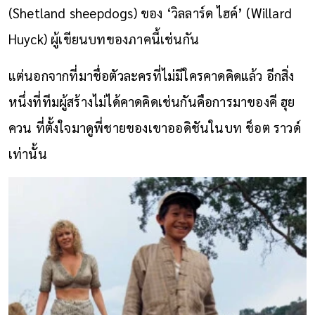
(Shetland sheepdogs) ของ ‘วิลลาร์ด ไฮค์’ (Willard
Huyck) ผู้เขียนบทของภาคนี้เช่นกัน
แต่นอกจากที่มาชื่อตัวละครที่ไม่มีใครคาดคิดแล้ว อีกสิ่ง
หนึ่งที่ทีมผู้สร้างไม่ได้คาดคิดเช่นกันคือการมาของคี ฮุย
ควน ที่ตั้งใจมาดูพี่ชายของเขาออดิชันในบท ช็อต ราวด์
เท่านั้น