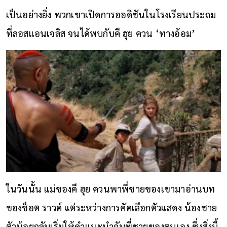
เป็นอย่างยิ่ง พวกเขาเปิดการออดิชันในโรงเรียนประถม
ที่ลอสแอนเจลิส จนได้พบกับคี ฮุย ควน ‘ทางอ้อม’
ในวันนั้น แม่ของคี ฮุย ควนพาพี่ชายของเขามาอ่านบท
ของช็อต ราวด์ แต่ระหว่างการคัดเลือกตัวแสดง น้องชาย
ตัวน้อยกลับเริ่มให้คำแนะนำกับพี่ชายของตนเอง ซึ่งสิ่งนี้