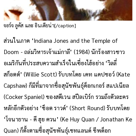
จอร์จ ลูคัส และ อินเดียน่า
[/caption]
ส่วนในภาค ‘Indiana Jones and the Temple of
Doom - ถล่มวิหารเจ้าแม่กาลี’ (1984) นักร้องสาวชาว
อเมริกันที่ประสบความสำเร็จในเซี่ยงไฮ้อย่าง ‘วิลลี่
สก็อตต์’ (Willie Scott) รับบทโดย เคท แคปชอว์ (Kate
Capshaw) ก็มีที่มาจากชื่อสุนัขพันธุ์ค็อกเกอร์ สแปเนียล
(Cocker Spaniel) ของสตีเวน สปีลเบิร์ก รวมถึงตัวละคร
หลักอีกตัวอย่าง ‘ช็อต ราวด์’ (Short Round) รับบทโดย
‘โจนาธาน - คี ฮุย ควน’ (Ke Huy Quan / Jonathan Ke
Quan) ก็ตั้งตามชื่อสุนัขพันธุ์เชทแลนด์ ชีพด็อก