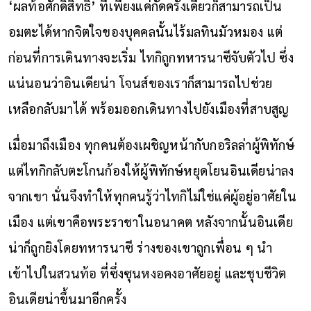
‘ผลท้อศักดิ์สิทธิ์’ ที่เพียงแค่กัดครั้งเดียวก็สามารถเป็น
อมตะได้หากจิตใจของบุคคลนั้นไร้มลทินมัวหมอง แต่
ก่อนที่การเดินทางจะเริ่ม ไทกิถูกทหารนาซีจับตัวไป ซึ่ง
แน่นอนว่าอินเดียน่า โจนส์ของเราก็สามารถไปช่วย
เหลือกลับมาได้ พร้อมออกเดินทางไปยังเมืองที่สาบสูญ
เมื่อมาถึงเมือง ทุกคนต้องเผชิญหน้ากับกอริลล่าผู้พิทักษ์
แต่ไทกิกลับตะโกนก้องให้ผู้พิทักษ์หยุดโยนอินเดียน่าลง
จากเขา นั่นจึงทำให้ทุกคนรู้ว่าไทกิไม่ใช่แค่ผู้อยู่อาศัยใน
เมือง แต่เขาคือพระราชาในอนาคต หลังจากนั้นอินเดีย
น่าก็ถูกยิงโดยทหารนาซี ร่างของเขาถูกเพื่อน ๆ นำ
เข้าไปในสวนท้อ ที่ซึ่งซุนหงอคงอาศัยอยู่ และชุบชีวิต
อินเดียน่าขึ้นมาอีกครั้ง