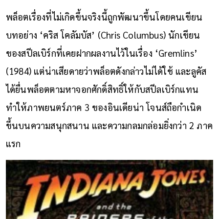
พล็อตเรื่องที่ไม่เกิดขึ้นจริงนี้ถูกพัฒนาขึ้นโดยคนเขียน
บทอย่าง ‘คริส โคลัมบัส’ (Chris Columbus) นักเขียน
ของสปีลเบิร์กที่เคยฝากผลงานไว้ในเรื่อง ‘Gremlins’
(1984) แต่น่าเสียดายว่าพล็อตดังกล่าวไม่ได้ใช้ และลูคัส
ได้ยื่นพล็อตตามหาจอกศักดิ์สิทธิ์ให้กับสปีลเบิร์กแทน
ทำให้ภาพยนตร์ภาค 3 ของอินเดียน่า โจนส์ถือกำเนิด
ขึ้นบนความสนุกสนาน และความกลมกล่อมยิ่งกว่า 2 ภาค
แรก