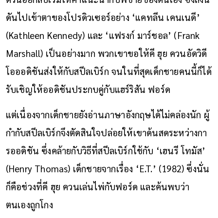
ดันไปเข้าตาของโปรดิวเซอร์อย่าง ‘แคทลีน เคนเนดี’
(Kathleen Kennedy) และ ‘แฟรงก์ มาร์ชอล’ (Frank
Marshall) เป็นอย่างมาก พวกเขาขอให้คี ฮุย ควนอัดวิดี
โอออดิชันส่งให้กับสปีลเบิร์ก จนในที่สุดเด็กชายคนนี้ก็ได้
รับเชิญให้ออดิชันประกบคู่กับแฮร์ริสัน ฟอร์ด
แต่เนื่องจากเด็กชายยังอ่านภาษาอังกฤษได้ไม่คล่องนัก ผู้
กำกับสปีลเบิร์กจึงตัดสินใจปล่อยให้เขาด้นสดระหว่างกา
รออดิชัน ซึ่งคล้ายกับวิธีที่สปีลเบิร์กใช้กับ ‘เฮนรี โทมัส’
(Henry Thomas) เด็กชายจากเรื่อง ‘E.T.’ (1982) ซึ่งนั่น
ก็คือช่วงที่คี ฮุย ควนเล่นไพ่กับฟอร์ด และค้นพบว่า
ตนเองถูกโกง