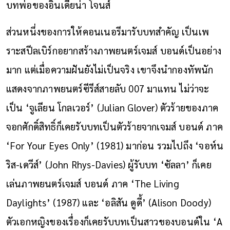
บทพ่อของอินเดียน่า โจนส์
ส่วนหนึ่งของการให้คอนเนอรีมารับบทสำคัญ เป็นเพ
ราะสปีลเบิร์กอยากสร้างภาพยนตร์เจมส์ บอนด์เป็นอย่าง
มาก แต่เมื่อความฝันยังไม่เป็นจริง เขาจึงนำกองทัพนัก
แสดงจากภาพยนตร์ซีรีส์สายลับ 007 มาแทน ไม่ว่าจะ
เป็น ‘จูเลียน โกลเวอร์’ (Julian Glover) ตัวร้ายของภาค
จอกศักดิ์สิทธิ์ก็เคยรับบทเป็นตัวร้ายจากเจมส์ บอนด์ ภาค
‘For Your Eyes Only’ (1981) มาก่อน รวมไปถึง ‘จอห์น
ริส-เดวีส์’ (John Rhys-Davies) ผู้รับบท ‘ซัลลา’ ก็เคย
เล่นภาพยนตร์เจมส์ บอนด์ ภาค ‘The Living
Daylights’ (1987) และ ‘อลิสัน ดูดี้’ (Alison Doody)
ตัวเอกหญิงของเรื่องก็เคยรับบทเป็นสาวของบอนด์ใน ‘A