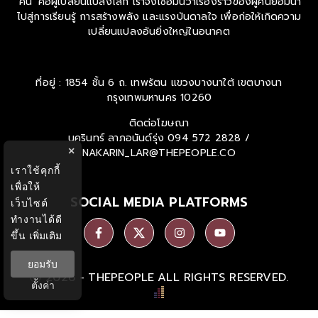
'คน' คือผู้เปลี่ยนแปลงโลก เราจึงเชื่อมั่นว่าเรื่องราวของผู้คนย่อมนำ
ไปสู่การเรียนรู้ การสร้างพลัง และแรงบันดาลใจ เพื่อก่อให้เกิดความ
เปลี่ยนแปลงอันยิ่งใหญ่ในอนาคต
ที่อยู่ : 1854 ชั้น 6 ถ. เทพรัตน แขวงบางนาใต้ เขตบางนา
กรุงเทพมหานคร 10260
ติดต่อโฆษณา
นครินทร์ ลาภอนันด์รุ่ง
094 572 2828 /
×
NAKARIN_LAR@THEPEOPLE.CO
เราใช้คุกกี้
เพื่อให้
SOCIAL MEDIA PLATFORMS
เว็บไซต์
ทำงานได้ดี
ขึ้น
เพิ่มเติม
ยอมรับ
Ⓒ 2026 -
THEPEOPLE
ALL RIGHTS RESERVED.
ตั้งค่า