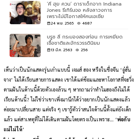
‘คี ฮุย ควน’ ดาราเด็กจาก Indiana
Jones รีเทิร์นจอ หลังลาวงการ
เพราะไม่มีโอกาสให้คนเอเชีย
24 พ.ย. 2565
4687
บรูซ ลี กระบองสองท่อน การเหยียด
เชื้อชาติและจักรวรรดินิยม
13 มี.ค. 2563
256
เห็นว่าเป็นนักแสดงรุ่นเก๋าแบบนี้ เจมส์ ฮอง หรือในชื่อจีน ‘อู๋ฮั่น
จาง’ ไม่ได้เรียนสายการแสดง เขาได้แต่ซ้อมและหาโอกาสที่จะวิ่ง
ตามฝันในด้านนี้ด้วยตัวเองล้วน ๆ หากถามว่าทำไมฮองถึงไม่ได้
เรียนด้านนี้? ไม่ใช่ว่าเขาเพิ่งมานึกได้ว่าอยากเป็นนักแสดงแล้ว
ค่อยมาเปลี่ยนสาย แต่จริง ๆ เขารู้ตัวว่าสนใจด้านนี้ตั้งแต่ยังเด็ก
แล้ว แต่สาเหตุที่ไม่ได้เดินตามฝันโดยตรงเป็นเพราะ… ‘
พ่อกับ
แม่ไม่ให้
’