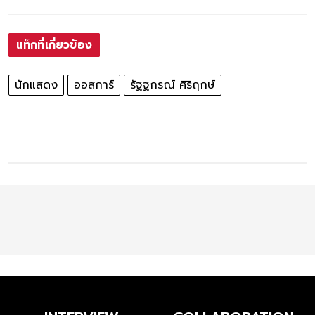
แท็กที่เกี่ยวข้อง
นักแสดง
ออสการ์
รัฐฐกรณ์ ศิริฤกษ์