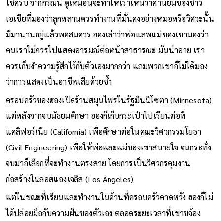
ใช่ครับ จากกรณีนี้ ดูเหมือนจะทำให้เราเห็นว่าค่านิยมของชาว
เอเชียที่มองว่าลูกหลานควรทำงานที่มั่นคงอย่างหมอหรือวิศวะนั้น
มีมานานอยู่แล้วพอสมควร ฮองเล่าว่าพ่อแลพแม่ของเขามองว่า
คนเราไม่ควรไปแสดงอารมณ์ต่อหน้าสาธารณะ มันน่าอาย เรา
ควรเก็บงำความรู้สึกไว้กับตัวเองมากกว่า แถมพวกเขาก็ไม่ได้มอง
ว่าการแสดงเป็นอาชีพเสียด้วยซ้ำ
ครอบครัวของฮองเปิดร้านสมุนไพรในรัฐมินนิโซตา (Minnesota)
แต่หลังจากจบมัธยมศึกษา ฮองก็เก็บกระเป๋าไปเรียนต่อที่
แคลิฟอร์เนีย (California) เพื่อศึกษาต่อในคณะวิศวกรรมโยธา
(Civil Engineering) เพื่อให้พ่อและแม่ของเขาสบายใจ จนกระทั่ง
จบมาก็เลือกที่จะทำงานตรงสาย โดยการเป็นวิศวกรคุมงาน
ก่อสร้างในลอสแองเจลิส (Los Angeles)
แต่ในขณะที่เรียนและทำงานในด้านที่ครอบครัวคาดหวัง ฮองก็ไม่
ได้ปล่อยมือกับความฝันของตัวเอง ตลอดระยะเวลาที่เขาขจ้อง