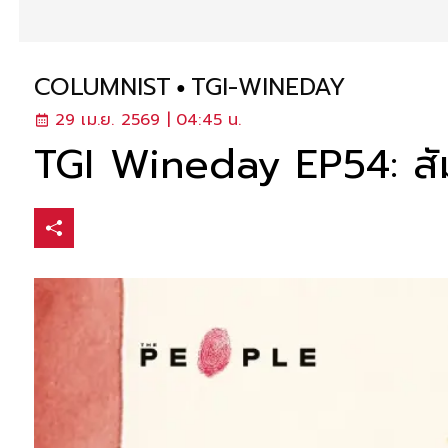
COLUMNIST
TGI-WINEDAY
29 เม.ย. 2569 | 04:45 น.
TGI Wineday EP54: สั