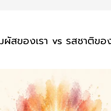
มผัสของเรา vs รสชาติของ