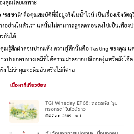
ะคน เมื่อไวน์สัมผัสลิ้นและกลิ่นผ่านขึ้นสู่โพรงจมูก ความรู้
็นของคุณโดยเฉพาะ
ือ
‘รสชาติ’
คือคุณสมบัติที่มีอยู่จริงในน้ำไวน์ เป็นเรื่องเชิงวัตถุ
างอย่างในตัวเรา แต่นั่นไม่สามารถถูกลดทอนลงไปเป็นเพีย
ยวกันได้
มื่อคุณรู้สึกฝาดจนปากแห้ง ความรู้สึกนั้นคือ Tasting ของคุณ แต
ารประกอบทางเคมีที่ให้ความฝาดจากเปลือกองุ่นหรือถังโอ๊ค นั
จริง ไม่ว่าคุณจะดื่มมันหรือไม่ก็ตาม
เนื้อหาที่เกี่ยวข้อง
TGI Wineday EP68: ถอดรหัส ‘รูป
ทรงกรด’ ในไวน์ขาว
07 ส.ค. 2569
1