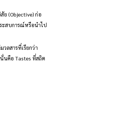
สึกพึงพอใจหรืออารมณ์
วิสัย (Objective) ก่อ
งประสบการณ์หรือนำไป
่มวลสารที่เรียกว่า
่นคือ Tastes ที่สถิต