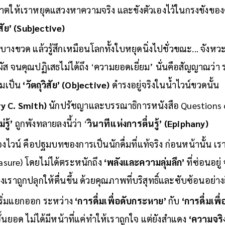
่อร่อยที่สุด คือไวน์ที่คุณชอบ”
อาจเป็นคำโกหกที่หวานหูที่สุด
ญาตให้เราหยุดแสวงหาความจริง และขังตัวเองไว้ในกรงขังขอ
ิสัย’ (Subjective)
งขวด แล้วรู้สึกเหมือนโลกทั้งใบหยุดนิ่งไปชั่วขณะ... จังหวะน
 จนคุณปฏิเสธไม่ได้ถึง ‘ความยอดเยี่ยม’ นั่นคือสัญญาณว่า รสชา
ามเป็น
‘วัตถุวิสัย’ (Objective)
ดำรงอยู่จริงในน้ำไวน์ขวดนั้น
rry C. Smith)
นักปรัชญาและบรรณาธิการหนังสือ Questions o
รู้’
ถูกพังทลายลงนี้ว่า ‘
วินาทีแห่งการตื่นรู้’ (Epiphany)
วน์ คือปฐมบทของการเป็นนักดื่มที่แท้จริง ก่อนหน้านั้น เรา
easure) โดยไม่ได้ตระหนักถึง
‘พลังและความลุ่มลึก’
ที่ซ่อนอย
ราถูกปลุกให้ตื่นขึ้น ด้วยคุณภาพที่บริสุทธิ์และซับซ้อนอย่าง
ะเริ่มแยกออก ระหว่าง
‘การดื่มเพื่อดับกระหาย’
กับ
‘การดื่มเพื