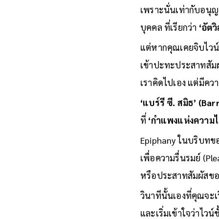
วาทกรรมที่ว่า
“ไวน์ที
เพราะนั่นเท่ากับอนุ
บุคคล ที่เรียกว่า
‘อัตว
แต่หากคุณเคยจิบไวน์บา
เข้าปะทะประสาทสัมผัส
เราคิดไปเอง แต่มีคว
‘แบร์รี ซี. สมิธ’ (Ba
ที่
‘กำแพงแห่งความไม่
Epiphany ในบริบทของไ
เพื่อความรื่นรมย์ (Pl
หรือประสาทสัมผัสของเ
วินาทีนั้นเองที่คุณจ