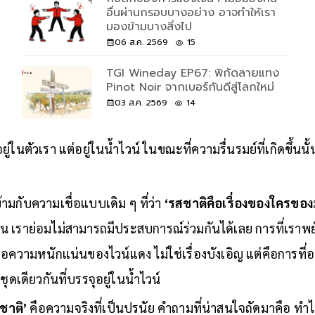
กับดักของการแบ่งเจนฯ เมื่อมองคน
อื่นผ่านกรอบบางอย่าง อาจทำให้เรา
มองข้ามบางสิ่งไป
06 ส.ค. 2569
15
TGI Wineday EP67: พิกัดลายแทง
Pinot Noir จากเบอร์กันดีสู่โลกใหม่
03 ส.ค. 2569
14
ยู่ในตัวเรา แต่อยู่ในน้ำไวน์ ในขณะที่ความรื่นรมย์ที่เกิดขึ้นนั้น
ข้ามกับความเชื่อแบบเดิม ๆ ที่ว่า
‘รสชาติคือเรื่องของใครของ
นอน เราย่อมไม่สามารถมีประสบการณ์ร่วมกันได้เลย การที่เราพย
ือความหนักแน่นของไวน์แดง ไม่ใช่เรื่องบังเอิญ แต่คือการที
ุดเดียวกันที่บรรจุอยู่ในน้ำไวน์