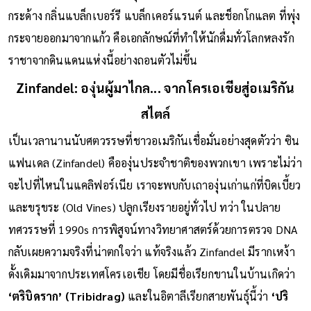
ทรงพลัง แต่กลับให้สัมผัสที่นุ่มนวลเหมือนผ้ากำมะหยี่ ไม่หยาบ
กระด้าง กลิ่นแบล็กเบอร์รี แบล็กเคอร์แรนต์ และช็อกโกแลต ที่พุ่ง
กระจายออกมาจากแก้ว คือเอกลักษณ์ที่ทำให้นักดื่มทั่วโลกหลงรัก
ราชาจากดินแดนแห่งนี้อย่างถอนตัวไม่ขึ้น
Zinfandel: องุ่นผู้มาไกล... จากโครเอเชียสู่อเมริกัน
สไตล์
เป็นเวลานานนับศตวรรษที่ชาวอเมริกันเชื่อมั่นอย่างสุดตัวว่า ซิน
แฟนเดล (Zinfandel) คือองุ่นประจำชาติของพวกเขา เพราะไม่ว่า
จะไปที่ไหนในแคลิฟอร์เนีย เราจะพบกับเถาองุ่นเก่าแก่ที่บิดเบี้ยว
และขรุขระ (Old Vines) ปลูกเรียงรายอยู่ทั่วไป ทว่า ในปลาย
ทศวรรษที่ 1990s การพิสูจน์ทางวิทยาศาสตร์ด้วยการตรวจ DNA
กลับเผยความจริงที่น่าตกใจว่า แท้จริงแล้ว Zinfandel มีรากเหง้า
ดั้งเดิมมาจากประเทศโครเอเชีย โดยมีชื่อเรียกขานในบ้านเกิดว่า