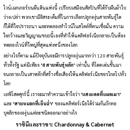
กลับถูกแทนที่ด้วย
‘อิสรภาพ’
ไวน์เมกเกอร์บนผืนดินแห่งนี้ เปรียบเสมือนศิลปินที่ได้รับผืนผ้าใบ
ว่างเปล่า พวกเขามีอิสระเต็มที่ในการเลือกปลูกองุ่นสายพันธุ์ใด
ก็ได้ที่ใจปรารถนา และทดลองทำไวน์ในสไตล์ที่ตนเชื่อมั่น ความ
ใจกว้างและวิญญาณขบถนี้เองที่ทำให้แคลิฟอร์เนียกลายเป็นห้อง
ทดลองไวน์ที่ใหญ่ที่สุดแห่งหนึ่งของโลก
อย่างไรก็ตาม แม้ปัจจุบันจะมีการปลูกองุ่นมากกว่า 120 สายพันธุ์
ทั่วทั้งรัฐ แต่มีเพียง
‘8 สายพันธุ์หลัก’
เท่านั้น ที่โดดเด่นขึ้นมา
จนกลายเป็นเสาหลักที่สร้างชื่อเสียงให้แคลิฟอร์เนียขจรไกลไปทั่ว
โลก
เอพิโสดศุกร์นี้ เราจะมาทำความเข้าใจว่า
‘แสงแดดที่แผดเผา’
และ
‘สายหมอกที่เย็นฉ่ำ’
ของแคลิฟอร์เนียได้ร่วมกันถักทอ
บุคลิกขององุ่นแต่ละชนิดออกมาอย่างไร