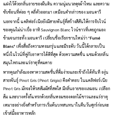
ปิโนต์ นัวร์ ชั้นยอดของที่นี่ ไม่ได้มีแค่กลิ่นผลไม้สีแดงสดใส แต่ยัง
แฝงไว้ด้วยกลิ่นอายของผืนดิน ความนุ่มนวลดุจผ้าไหม และความ
ซับซ้อนที่ค่อย ๆ คลี่ตัวออกมา เหมือนคำกล่าวของ มอนดาวี
นอกจากนี้ แคลิฟอร์เนียยังมีสายพันธุ์ที่สร้างสีสันให้การจิบไวน์
ของคุณไม่น่าเบื่อ อาทิ Sauvignon Blanc ไวน์ขาวที่เคยถูกมอง
ข้ามจนกระทั่ง มอนดาวี เปลี่ยนชื่อเรียกขานใหม่ว่า
‘Fumé
Blanc’
เพื่อสื่อถึงความหอมกรุ่นและมีระดับ วันนี้ได้กลายเป็น
หนึ่งในไวน์ที่คู่กับอาหารได้ดีที่สุด ด้วยความสดชื่น แซมด้วยกลิ่น
สมุนไพรและแร่ธาตุที่คมคาย
หากคุณกำลังมองหาความสดชื่นที่ดื่มง่ายและเข้าถึงได้ทันที องุ่น
สายพันธุ์ Pinot Gris (Pinot Grigio) คือคำตอบ ในแคลิฟอร์เนีย
Pinot Gris มักจะให้รสสัมผัสที่สดใส มีกลิ่นอายของเลมอน เปลือก
ส้ม และบางครั้งก็แทรกด้วยกลิ่นหอมของดอกไม้ขาวและแร่ธาตุ
เหมาะอย่างยิ่งสำหรับการเริ่มต้นบทสนทนาในคืนวันศุกร์ก่อนจะ