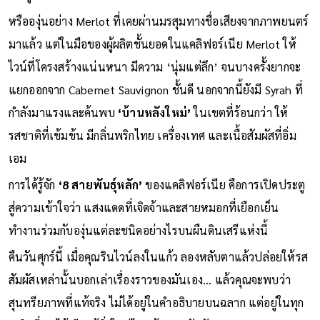
เข้าสู่มื้ออาหารหลัก
หรือองุ่นอย่าง Merlot ที่เคยผ่านมรสุมทางชื่อเสียงจากภาพยนตร์
มาแล้ว แต่ในมือของผู้ผลิตชั้นยอดในแคลิฟอร์เนีย Merlot ให้
ไวน์ที่โครงสร้างแน่นหนา มีความ ‘นุ่มแต่ลึก’ จนบางครั้งยากจะ
แยกออกจาก Cabernet Sauvignon ชั้นดี นอกจากนี้ยังมี Syrah ที่
กำลังมาแรงและค้นพบ
‘บ้านหลังใหม่’
ในเขตที่ร้อนกว่า ให้
รสชาติที่เข้มข้น มีกลิ่นพริกไทย เครื่องเทศ และเนื้อสัมผัสที่อิ่ม
เอม
การได้รู้จัก
‘8 สายพันธุ์หลัก’
ของแคลิฟอร์เนีย คือการเปิดประตู
สู่ความเข้าใจว่า แสงแดดที่เจิดจ้าและสายหมอกที่เยือกเย็น
ทำงานร่วมกับองุ่นแต่ละชนิดอย่างไรบนผืนดินเสรีแห่งนี้
คืนวันศุกร์นี้ เมื่อคุณรินไวน์ลงในแก้ว ลองหลับตาแล้วปล่อยให้รส
สัมผัสเหล่านั้นบอกเล่าเรื่องราวของมันเอง... แล้วคุณจะพบว่า