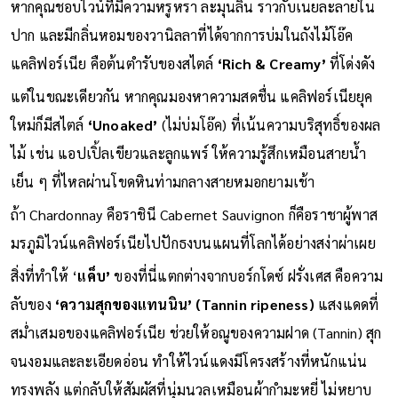
หากคุณชอบไวน์ที่มีความหรูหรา ละมุนลิ้น ราวกับเนยละลายใน
ปาก และมีกลิ่นหอมของวานิลลาที่ได้จากการบ่มในถังไม้โอ๊ค
แคลิฟอร์เนีย คือต้นตำรับของสไตล์
‘Rich & Creamy’
ที่โด่งดัง
แต่ในขณะเดียวกัน หากคุณมองหาความสดชื่น แคลิฟอร์เนียยุค
ใหม่ก็มีสไตล์
‘Unoaked’
(ไม่บ่มโอ๊ค) ที่เน้นความบริสุทธิ์ของผล
ไม้ เช่น แอปเปิ้ลเขียวและลูกแพร์ ให้ความรู้สึกเหมือนสายน้ำ
เย็น ๆ ที่ไหลผ่านโขดหินท่ามกลางสายหมอกยามเช้า
ถ้า Chardonnay คือราชินี Cabernet Sauvignon ก็คือราชาผู้พาส
มรภูมิไวน์แคลิฟอร์เนียไปปักธงบนแผนที่โลกได้อย่างสง่าผ่าเผย
สิ่งที่ทำให้ ‘
แค็บ’
ของที่นี่แตกต่างจากบอร์กโดซ์ ฝรั่งเศส คือความ
ลับของ
‘ความสุกของแทนนิน’ (Tannin ripeness)
แสงแดดที่
สม่ำเสมอของแคลิฟอร์เนีย ช่วยให้อณูของความฝาด (Tannin) สุก
จนงอมและละเอียดอ่อน ทำให้ไวน์แดงมีโครงสร้างที่หนักแน่น