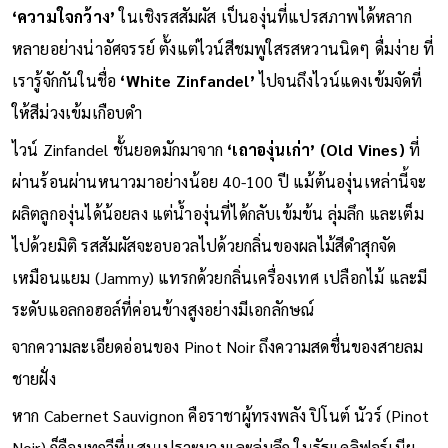
เสน่ห์ที่ทำให้ Zinfandel กลายเป็นที่รักของชาวแคลิฟอร์เนีย คือ
‘ความใจกว้าง’
ในเชิงรสสัมผัส เป็นองุ่นที่แปรสภาพได้หลาก
หลายอย่างน่าอัศจรรย์ ตั้งแต่ไวน์สีชมพูใสรสหวานนิดๆ ดื่มง่าย ที่
เรารู้จักกันในชื่อ
‘White Zinfandel’
ไปจนถึงไวน์แดงเข้มจัดที่
ให้สีม่วงเข้มเกือบดำ
ไวน์ Zinfandel ชั้นยอดมักมาจาก
‘เถาองุ่นเก่า’ (Old Vines)
ที่
ผ่านร้อนผ่านหนาวมาอย่างน้อย 40-100 ปี แม้ต้นองุ่นเหล่านี้จะ
ผลิตลูกองุ่นได้น้อยลง แต่น้ำองุ่นที่ได้กลับเข้มข้น ลุ่มลึก และเต็ม
ไปด้วยมิติ รสสัมผัสจะอบอวลไปด้วยกลิ่นของผลไม้สีดำสุกจัด
เหมือนแยม (Jammy) แทรกด้วยกลิ่นเครื่องเทศ เปลือกไม้ และมี
ระดับแอลกอฮอล์ที่ค่อนข้างสูงอย่างมีเอกลักษณ์
จากความละเอียดอ่อนของ Pinot Noir ถึงความสดชื่นของสายลม
ชายฝั่ง
หาก Cabernet Sauvignon คือราชาผู้ทรงพลัง ปิโนต์ นัวร์ (Pinot