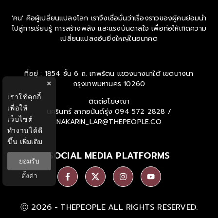
THE MOMENT
'คน' คือผู้เปลี่ยนแปลงโลก เราจึงเชื่อมั่นว่าเรื่องราวของผู้คนย่อมนำ
ไปสู่การเรียนรู้ การสร้างพลัง และแรงบันดาลใจ เพื่อก่อให้เกิดความ
เปลี่ยนแปลงอันยิ่งใหญ่ในอนาคต
×
ที่อยู่ : 1854 ชั้น 6 ถ. เทพรัตน แขวงบางนาใต้ เขตบางนา
กรุงเทพมหานคร 10260
เราใช้คุกกี้
เพื่อให้
ติดต่อโฆษณา
เว็บไซต์
นครินทร์ ลาภอนันด์รุ่ง
094 572 2828 /
ทำงานได้ดี
NAKARIN_LAR@THEPEOPLE.CO
ขึ้น
เพิ่มเติม
ยอมรับ
SOCIAL MEDIA PLATFORMS
ตั้งค่า