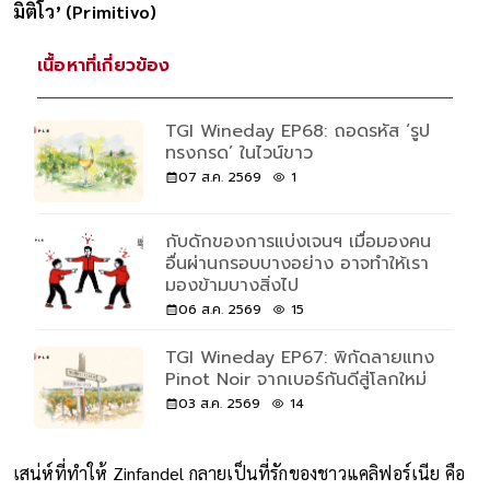
‘ตริบิดราก’ (Tribidrag)
และในอิตาลีเรียกสายพันธุ์นี้ว่า
‘ปริ
มิติโว’ (Primitivo)
เนื้อหาที่เกี่ยวข้อง
TGI Wineday EP68: ถอดรหัส ‘รูป
ทรงกรด’ ในไวน์ขาว
07 ส.ค. 2569
1
กับดักของการแบ่งเจนฯ เมื่อมองคน
อื่นผ่านกรอบบางอย่าง อาจทำให้เรา
มองข้ามบางสิ่งไป
06 ส.ค. 2569
15
TGI Wineday EP67: พิกัดลายแทง
Pinot Noir จากเบอร์กันดีสู่โลกใหม่
03 ส.ค. 2569
14