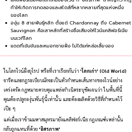
ทำให้เกิดการทดลองและสไตล์ที่หลากหลายที่สุดแห่งหนึ่ง
ของโลก
องุ่น 8 สายพันธุ์หลัก ตั้งแต่ Chardonnay ถึง Cabernet
Sauvignon คือเสาหลักที่สร้างชื่อเสียงให้ไวน์แคลิฟอร์เนีย
บนเวทีโลก
แดดที่เข้มข้นและหมอกชายฝั่ง ไม่ได้แค่หล่อเลี้ยงองุ่น แต่ร่ว
กันสร้าง ‘บุ
ในโลกไวน์ฝั่งยุโรป หรือที่เราเรียกกันว่า
‘โลกเก่า’ (Old World)
จารีตและกฎระเบียบมักจะเป็นตัวกำหนดเส้นทางของไวน์อย่าง
เคร่งครัด กฎหมายควบคุมแหล่งกำเนิดระบุชัดเจนว่า ในพื้นที่นี้
คุณต้องปลูกองุ่นพันธุ์นี้เท่านั้น และต้องผลิตด้วยวิธีที่กำหนดไว้
เป๊ะ ๆ
แต่เมื่อเราข้ามมหาสมุทรมายังแคลิฟอร์เนีย กฎเกณฑ์เหล่านั้น