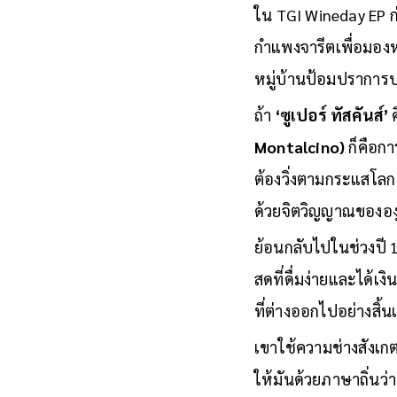
ใน TGI Wineday EP ก
กำแพงจารีตเพื่อมองห
หมู่บ้านป้อมปราการบน
ถ้า
‘ซูเปอร์ ทัสคันส์’
ค
Montalcino)
ก็คือก
ต้องวิ่งตามกระแสโลก
ด้วยจิตวิญญาณขององุ
ย้อนกลับไปในช่วงปี
สดที่ดื่มง่ายและได้เงิน
ที่ต่างออกไปอย่างสิ้นเ
เขาใช้ความช่างสังเก
ให้มันด้วยภาษาถิ่นว่