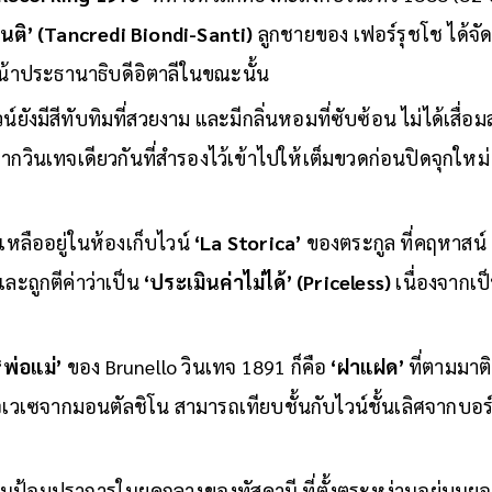
านติ’ (Tancredi Biondi-Santi)
ลูกชายของ เฟอร์รุชโช ได้จัด
้าประธานาธิบดีอิตาลีในขณะนั้น
น์ยังมีสีทับทิมที่สวยงาม และมีกลิ่นหอมที่ซับซ้อน ไม่ได้เส
จากวินเทจเดียวกันที่สำรองไว้เข้าไปให้เต็มขวดก่อนปิดจุกใหม
 เหลืออยู่ในห้องเก็บไวน์
‘La Storica’
ของตระกูล ที่คฤหาสน์
 และถูกตีค่าว่าเป็น
‘ประเมินค่าไม่ได้’ (Priceless)
เนื่องจากเ
‘พ่อแม่’
ของ Brunello วินเทจ 1891 ก็คือ
‘ฝาแฝด’
ที่ตามมาติ
โจเวเซจากมอนตัลชิโน สามารถเทียบชั้นกับไวน์ชั้นเลิศจากบอร์
้านป้อมปราการในยุคกลางของทัสคานี ที่ตั้งตระหง่านอยู่บนยอ