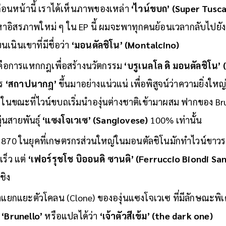
่อนหน้านี้ เราได้เห็นภาพของเหล่า
‘ไวน์ขบถ’ (Super Tusc
าอิสรภาพใหม่ ๆ ใน EP นี้ ผมจะพาทุกคนย้อนเวลากลับไปยังข
เนินเขาที่มีชื่อว่า
‘มอนตัลชิโน’ (Montalcino)
ือการแหกกฎเพื่อสร้างนวัตกรรม
‘บรูเนลโล ดิ มอนตัลชิโน’ 
าร
‘สถาปนากฎ’
ขึ้นมาอย่างแน่วแน่ เพื่อพิสูจน์ว่าความยิ่งใหญ่ท
 ในขณะที่ไวน์ขบถเริ่มนำองุ่นต่างชาติเข้ามาผสม ฟากของ Bru
่นสายพันธุ์
‘แซงโจเวเซ’ (Sangiovese)
100% เท่านั้น
 1870 ในยุคที่เกษตรกรส่วนใหญ่ในมอนตัลชิโนมักทำไวน์ขา
เร็ว แต่
‘เฟอร์รุชโช บิออนดิ ซานติ’ (Ferruccio Biondi San
ชิง
ตแยกแยะตัวโคลน (Clone) ขององุ่นแซงโจเวเซ ที่มีลักษณะพิเ
า
‘Brunello’
หรือแปลได้ว่า
‘เจ้าตัวสีเข้ม’ (the dark one)