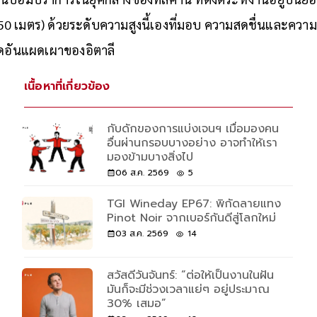
50 เมตร) ด้วยระดับความสูงนี้เองที่มอบ ความสดชื่นและความเ
ดอันแผดเผาของอิตาลี
เนื้อหาที่เกี่ยวข้อง
กับดักของการแบ่งเจนฯ เมื่อมองคน
อื่นผ่านกรอบบางอย่าง อาจทำให้เรา
มองข้ามบางสิ่งไป
06 ส.ค. 2569
5
TGI Wineday EP67: พิกัดลายแทง
Pinot Noir จากเบอร์กันดีสู่โลกใหม่
03 ส.ค. 2569
14
สวัสดีวันจันทร์: “ต่อให้เป็นงานในฝัน
มันก็จะมีช่วงเวลาแย่ๆ อยู่ประมาณ
30% เสมอ”