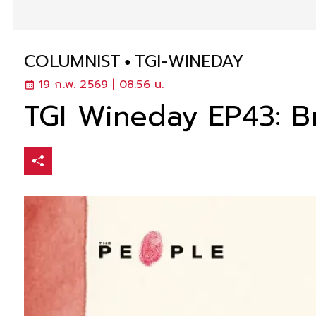
COLUMNIST
TGI-WINEDAY
19 ก.พ. 2569 | 08:56 น.
TGI Wineday EP43: Br