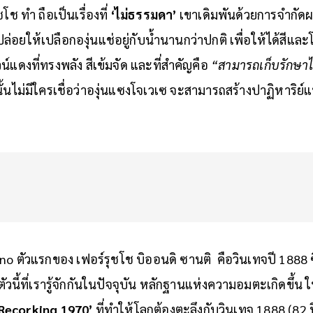
ุชโช ทำ ถือเป็นเรื่องที่
‘ไม่ธรรมดา’
เขาเดิมพันด้วยการจำกัดผล
อยให้เปลือกองุ่นแช่อยู่กับน้ำนานกว่าปกติ เพื่อให้ได้สีและโ
อไวน์แดงที่ทรงพลัง สีเข้มจัด และที่สำคัญคือ
“สามารถเก็บรักษา
ั้นไม่มีใครเชื่อว่าองุ่นแซงโจเวเซ จะสามารถสร้างปาฏิหาริย์แ
no ตัวแรกของ เฟอร์รุชโช บิออนดิ ซานติ คือวินเทจปี 1888 ซ
ัวนี้ที่เรารู้จักกันในปัจจุบัน หลักฐานแห่งความอมตะเกิดขึ้น
Recorking 1970’
ที่ทำให้โลกต้องตะลึงกับวินเทจ 1888 (82 ป