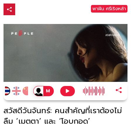
พาฝัน ศรีเริงหล้า
สวัสดีวันจันทร์: คนสำคัญที่เราต้องไม่
ลืม ‘เมตตา’ และ ‘โอบกอด’