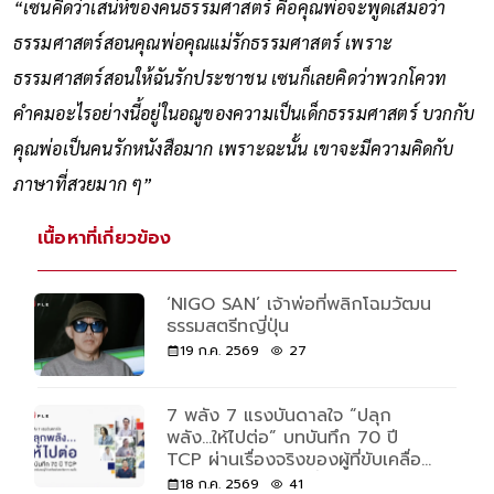
“เซนคิดว่าเสน่ห์ของคนธรรมศาสตร์ คือคุณพ่อจะพูดเสมอว่า
ธรรมศาสตร์สอนคุณพ่อคุณแม่รักธรรมศาสตร์ เพราะ
ธรรมศาสตร์สอนให้ฉันรักประชาชน เซนก็เลยคิดว่าพวกโควท
คำคมอะไรอย่างนี้อยู่ในอณูของความเป็นเด็กธรรมศาสตร์ บวกกับ
คุณพ่อเป็นคนรักหนังสือมาก เพราะฉะนั้น เขาจะมีความคิดกับ
ภาษาที่สวยมาก ๆ”
เนื้อหาที่เกี่ยวข้อง
‘NIGO SAN’ เจ้าพ่อที่พลิกโฉมวัฒน
ธรรมสตรีทญี่ปุ่น
19 ก.ค. 2569
27
7 พลัง 7 แรงบันดาลใจ “ปลุก
พลัง...ให้ไปต่อ” บทบันทึก 70 ปี
TCP ผ่านเรื่องจริงของผู้ที่ขับเคลื่อน
ด้วยพลังและความเชื่อ
18 ก.ค. 2569
41