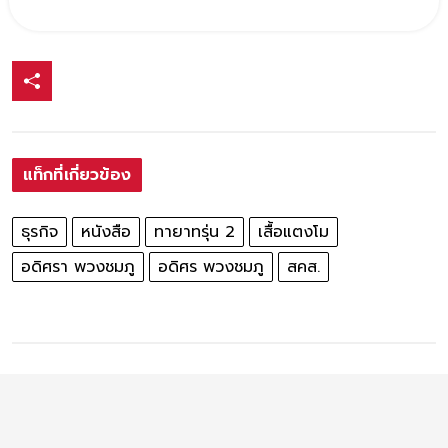
แท็กที่เกี่ยวข้อง
ธุรกิจ
หนังสือ
ทายาทรุ่น 2
เสื้อแตงโม
อดิศรา พวงชมภู
อดิศร พวงชมภู
สคส.