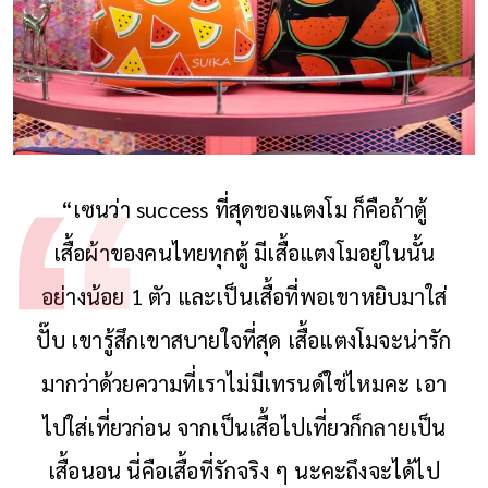
“เซนว่า success ที่สุดของแตงโม ก็คือถ้าตู้
เสื้อผ้าของคนไทยทุกตู้ มีเสื้อแตงโมอยู่ในนั้น
อย่างน้อย 1 ตัว และเป็นเสื้อที่พอเขาหยิบมาใส่
ปั๊บ เขารู้สึกเขาสบายใจที่สุด เสื้อแตงโมจะน่ารัก
มากว่าด้วยความที่เราไม่มีเทรนด์ใช่ไหมคะ เอา
ไปใส่เที่ยวก่อน จากเป็นเสื้อไปเที่ยวก็กลายเป็น
เสื้อนอน นี่คือเสื้อที่รักจริง ๆ นะคะถึงจะได้ไป