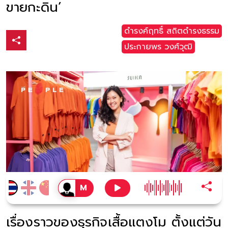
ขายกะดิน’
ดำรงค์ฤทธิ์ สถิตดำรงธรรม
ประกายพร​ วงศ์​วุฒิ​
เรื่องราวของธุรกิจเสื้อแตงโม ตั้งแต่วัน