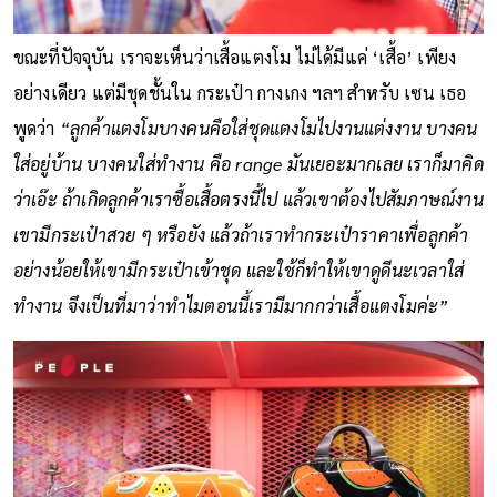
ขณะที่ปัจจุบัน เราจะเห็นว่าเสื้อแตงโม ไม่ได้มีแค่ ‘เสื้อ’ เพียง
อย่างเดียว แต่มีชุดชั้นใน กระเป๋า กางเกง ฯลฯ สำหรับ เซน เธอ
พูดว่า
“ลูกค้าแตงโมบางคนคือใส่ชุดแตงโมไปงานแต่งงาน บางคน
ใส่อยู่บ้าน บางคนใส่ทำงาน คือ range มันเยอะมากเลย เราก็มาคิด
ว่าเอ๊ะ ถ้าเกิดลูกค้าเราซื้อเสื้อตรงนี้ไป แล้วเขาต้องไปสัมภาษณ์งาน
เขามีกระเป๋าสวย ๆ หรือยัง แล้วถ้าเราทำกระเป๋าราคาเพื่อลูกค้า
อย่างน้อยให้เขามีกระเป๋าเข้าชุด และใช้ก็ทำให้เขาดูดีนะเวลาใส่
ทำงาน จึงเป็นที่มาว่าทำไมตอนนี้เรามีมากกว่าเสื้อแตงโมค่ะ”