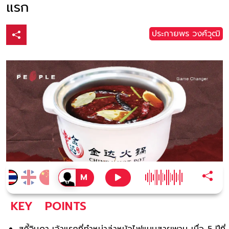
แรก
ประกายพร​ วงศ์​วุฒิ​
KEY
POINTS
สุกี้จินดา เจ้าแรกที่ทำหม่าล่าหม้อไฟแบบสายพาน เมื่อ 5 ปีที่