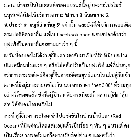
Carte น่าจะเป็นโมเดลหลักของแบรนด์นี้อยู่ เพราะโปรโมชั่
นบุฟเฟ่ต์เปิดให้บริการเฉพาะ
‘สาขา 3 ห้วยขวาง 2
ซ.ประชาราษฎร์บำเพ็ญ 5’
เท่านั้น และยังมีให้บริการแบบเดิม
ตามปกติที่สาขาอื่น แต่ใน Facebook page แอบสปอยด้วยว่า
บุฟเฟ่ต์ในสาขาอื่นจะตามมาเร็ว ๆ นี้
ณ วันนี้คงบอกไม่ได้ว่า สุกี้จินดา จะกลับมาเป็นที่รัก ที่นิยมอย่าง
เดิมเหมือนช่วงแรก ๆ หรือไม่หลังปรับเป็นบุฟเฟ่ต์ แต่ที่น่าสนุก
กว่าการตามผลลัพธ์คือ สุกี้จินดาจะงัดกลยุทธ์แบบไหนไปสู้กับเจ้า
ตลาดที่มีอยู่มากมายเหลือเกิน นอกจากราคา ‘net 388’ ที่รวมทุก
อย่างไว้หมดแล้ว ซึ่งก็ไม่รู้อีกว่าเพียงพอที่จะสร้างความรู้สึก ‘คุ้ม
ค่า’ ให้กับคนไทยหรือไม่
การที่ สุกี้จินดา กระโดดเข้าไปแข่งขันในน่านน้ำสีแดง (Red
Ocean) ที่มีแต่คนโลดแล่นอยู่แล้วเป็นร้อย ๆ พัน ๆ แบรนด์ คง
เป็นเรื่องยากพอตัว แต่ก็อยากเชียร์อยู่ห่าง ๆ และหวังว่า