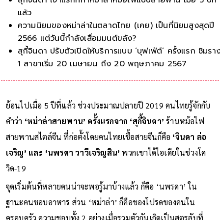
แล้ว
ความนิยมของหม่าล่าในตลาดไทย (เคย) เป็นที่นิยมสูงสุดปี
2566 แต่วันนี้กำลังเสื่อมมนต์ขลัง?
สุกี้จินดา ปรับตัวเปิดให้บริการแบบ ‘บุฟเฟ่ต์’ ครั้งแรก ชิมรา
1 สาขาเริ่ม 20 เมษายน ถึง 20 พฤษภาคม 2567
ย้อนไปเมื่อ 5 ปีที่แล้ว ช่วงประมาณปลายปี 2019 คนไทยรู้จักกับ
คำว่า
‘หม่าล่าสายพาน’ ครั้งแรกจาก ‘สุกี้จินดา’
ร้านหม้อไฟ
สายพานสไตล์จีน ที่ก่อตั้งโดยคนไทยเชื้อสายจีนก็คือ
‘จินดา ล่อ
เจริญ’ และ ‘นพรดา วาวีเจริญสิน’
พวกเขาได้ไอเดียในช่วงโค
วิด-19
จุดเริ่มต้นที่หลายคนน่าจะพอรู้มาบ้างแล้ว ก็คือ ‘นพรดา’ ใน
ฐานะคนชอบอาหาร ส่วน ‘หม่าล่า’ ก็คือของโปรดของคนใน
ครอบครัว ความชอบทั้ง 2 อย่างเมื่อรวมตัวกันเกิดเป็นสูตรลับที่