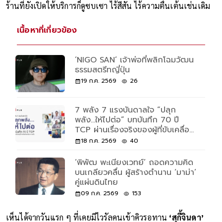
ร้านที่ยังเปิดให้บริการก็ดูซบเซา ไร้สีสัน ไร้ความตื่นเต้นเช่นเดิม
เนื้อหาที่เกี่ยวข้อง
‘NIGO SAN’ เจ้าพ่อที่พลิกโฉมวัฒน
ธรรมสตรีทญี่ปุ่น
19 ก.ค. 2569
26
7 พลัง 7 แรงบันดาลใจ “ปลุก
พลัง...ให้ไปต่อ” บทบันทึก 70 ปี
TCP ผ่านเรื่องจริงของผู้ที่ขับเคลื่อน
ด้วยพลังและความเชื่อ
18 ก.ค. 2569
40
‘พิพัฒ พะเนียงเวทย์’ ถอดความคิด
บนเกลียวคลื่น ผู้สร้างตำนาน ‘มาม่า’
คู่แผ่นดินไทย
09 ก.ค. 2569
153
เห็นได้จากวันแรก ๆ ที่เคยมีไวรัลคนเข้าคิวรอทาน
‘สุกี้จินดา’