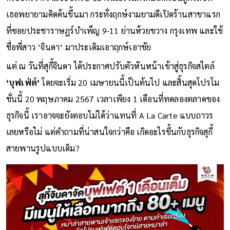
เธอพยายามคิดค้นขึ้นมา กระทั่งฤกษ์งามยามดีเปิดร้านสาขาแรก
ที่ซอยประชาราษฎร์บำเพ็ญ 9-11 ย่านห้วยขวาง กรุงเทพ และใช้
ชื่อพี่สาว ‘จินดา’ มาประเดิมเอาฤกษ์เอาชัย
แต่ ณ วันที่สุกี้จินดา ได้ประกาศปรับตัวหันหน้าเข้าสู่ธุรกิจสไตล์
‘บุฟเฟ่ต์’
โดยจะเริ่ม 20 เมษายนนี้เป็นต้นไป และสิ้นสุดโปรโม
ชั่นนี้ 20 พฤษภาคม 2567 เวลาเพียง 1 เดือนที่ทดลองตลาดของ
ธุรกิจนี้ เราอาจจะยังตอบไม่ได้ว่าแทนที่ A La Carte แบบถาวร
เลยหรือไม่ แต่คำถามที่น่าสนใจกว่าคือ เกิดอะไรขึ้นกับธุรกิจสุกี้
สายพานรูปแบบเดิม?