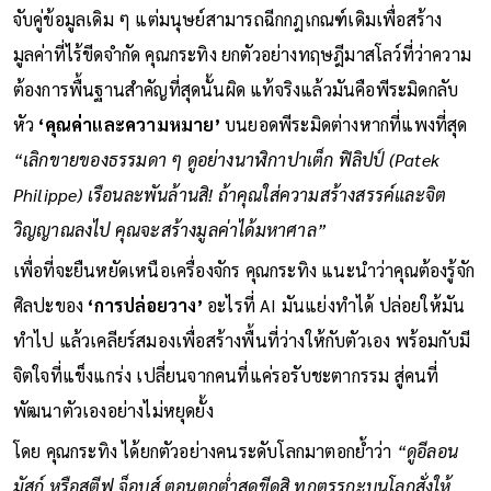
4.ความคิดสร้างสรรค์ที่แท้จริง (True Invention):
AI ทำได้แค่
จับคู่ข้อมูลเดิม ๆ แต่มนุษย์สามารถฉีกกฎเกณฑ์เดิมเพื่อสร้าง
มูลค่าที่ไร้ขีดจำกัด คุณกระทิง ยกตัวอย่างทฤษฎีมาสโลว์ที่ว่าความ
ต้องการพื้นฐานสำคัญที่สุดนั้นผิด แท้จริงแล้วมันคือพีระมิดกลับ
หัว
‘คุณค่าและความหมาย’
บนยอดพีระมิดต่างหากที่แพงที่สุด
“เลิกขายของธรรมดา ๆ ดูอย่างนาฬิกาปาเต็ก ฟิลิปป์ (Patek
Philippe) เรือนละพันล้านสิ! ถ้าคุณใส่ความสร้างสรรค์และจิต
วิญญาณลงไป คุณจะสร้างมูลค่าได้มหาศาล”
เพื่อที่จะยืนหยัดเหนือเครื่องจักร คุณกระทิง แนะนำว่าคุณต้องรู้จัก
ศิลปะของ
‘การปล่อยวาง’
อะไรที่ AI มันแย่งทำได้ ปล่อยให้มัน
ทำไป แล้วเคลียร์สมองเพื่อสร้างพื้นที่ว่างให้กับตัวเอง พร้อมกับมี
จิตใจที่แข็งแกร่ง เปลี่ยนจากคนที่แค่รอรับชะตากรรม สู่คนที่
พัฒนาตัวเองอย่างไม่หยุดยั้ง
โดย คุณกระทิง ได้ยกตัวอย่างคนระดับโลกมาตอกย้ำว่า
“ดูอีลอน