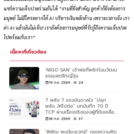
Connection):
มนุษย์มีความรู้สึก มีความเปราะบาง ที่สามารถ
แชร์ความเจ็บปวดร่วมกันได้
“งานที่ยิ่งสำคัญ ลูกค้าก็ยิ่งต้องการ
มนุษย์ ไม่มีใครอยากให้ AI บริหารเงินหลักล้าน เพราะเวลาเจ๊ง เรา
ด่า AI แล้วมันไม่เจ็บ! เรายังต้องการมนุษย์ที่รับรู้ถึงความเจ็บปวด
ไปพร้อมกับเรา”
เนื้อหาที่เกี่ยวข้อง
‘NIGO SAN’ เจ้าพ่อที่พลิกโฉมวัฒน
ธรรมสตรีทญี่ปุ่น
19 ก.ค. 2569
24
7 พลัง 7 แรงบันดาลใจ “ปลุก
พลัง...ให้ไปต่อ” บทบันทึก 70 ปี
TCP ผ่านเรื่องจริงของผู้ที่ขับเคลื่อน
ด้วยพลังและความเชื่อ
18 ก.ค. 2569
37