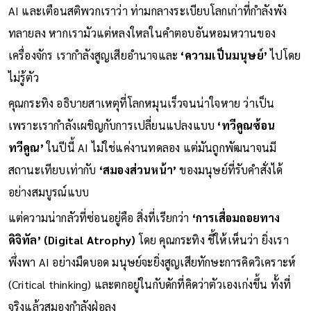
2026 ‘คุณกระทิง เรืองโรจน์ พูนผล’
ได้มากระชากหน้ากากของ
AI และเตือนสติพวกเราว่า ท่ามกลางระเบียบโลกเก่าที่กำลังพัง
ทลายลง หากเรามัวแต่หลงใหลในคำตอบอันหอมหวานของ
เครื่องจักร เรากำลังสูญเสียอำนาจและ
‘ความเป็นมนุษย์’
ไปโดย
ไม่รู้ตัว
คุณกระทิง อธิบายสาเหตุที่โลกหมุนเร็วจนน่าใจหาย ว่าเป็น
เพราะเรากำลังเผชิญกับการเปลี่ยนแปลงแบบ
‘ทวีคูณซ้อน
ทวีคูณ’
ในปีนี้ AI ไม่ใช่แค่งานทดลอง แต่มันถูกพัฒนาจนมี
สถานะเทียบเท่ากับ
‘สมองส่วนหน้า’
ของมนุษย์ที่รับคำสั่งได้
อย่างสมบูรณ์แบบ
แต่ความน่ากลัวที่ซ่อนอยู่คือ สิ่งที่เรียกว่า
‘การเสื่อมถอยทาง
ดิจิทัล’ (Digital Atrophy)
โดย คุณกระทิง ชี้ให้เห็นว่า ยิ่งเรา
พึ่งพา AI อย่างมืดบอด มนุษย์จะยิ่งสูญเสียทักษะการคิดวิเคราะห์
(Critical thinking) และตกอยู่ในกับดักที่คิดว่าตัวเองเก่งขึ้น ทั้งที่