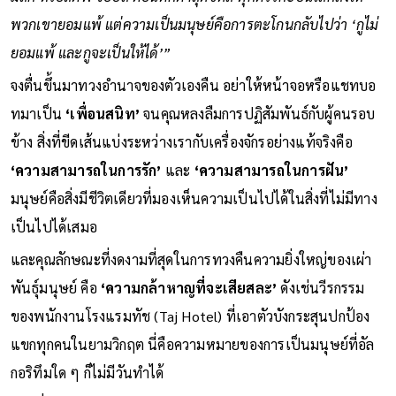
มัสก์ หรือสตีฟ จ็อบส์ ตอนตกต่ำสุดขีดสิ ทุกตรรกะบนโลกสั่งให้
พวกเขายอมแพ้ แต่ความเป็นมนุษย์คือการตะโกนกลับไปว่า ‘กูไม่
ยอมแพ้ และกูจะเป็นให้ได้’”
จงตื่นขึ้นมาทวงอำนาจของตัวเองคืน อย่าให้หน้าจอหรือแชทบอ
ทมาเป็น
‘เพื่อนสนิท’
จนคุณหลงลืมการปฏิสัมพันธ์กับผู้คนรอบ
ข้าง สิ่งที่ขีดเส้นแบ่งระหว่างเรากับเครื่องจักรอย่างแท้จริงคือ
‘ความสามารถในการรัก’
และ
‘ความสามารถในการฝัน’
มนุษย์คือสิ่งมีชีวิตเดียวที่มองเห็นความเป็นไปได้ในสิ่งที่ไม่มีทาง
เป็นไปได้เสมอ
และคุณลักษณะที่งดงามที่สุดในการทวงคืนความยิ่งใหญ่ของเผ่า
พันธุ์มนุษย์ คือ
‘ความกล้าหาญที่จะเสียสละ’
ดังเช่นวีรกรรม
ของพนักงานโรงแรมทัช (Taj Hotel) ที่เอาตัวบังกระสุนปกป้อง
แขกทุกคนในยามวิกฤต นี่คือความหมายของการเป็นมนุษย์ที่อัล
กอริทึมใด ๆ ก็ไม่มีวันทำได้