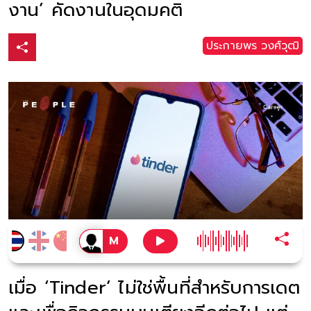
งาน’ คัดงานในอุดมคติ
ประกายพร​ วงศ์​วุฒิ​
เมื่อ ‘Tinder’ ไม่ใช่พื้นที่สำหรับการเดต