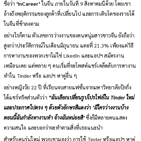
ชื่อว่า
‘InCareer’
ในจีน ภายในวันที่ 9 สิงหาคมนี้ด้วย โดยเขา
อ้างถึงพฤติกรรมของลูกค้าที่เปลี่ยนไป และการเติบโตของรายได้
ในจีนที่ช้าลงตาม
อย่างไรก็ตาม ตัวเลขการว่างงานของคนหนุ่มสาวชาวจีน ยังถือว่า
สูงกว่าประวัติการณ์ในเดือนมิถุนายน แตะที่ 21.3% เพียงแต่วิธี
การหางานของพวกเขาไม่ใช่ LikedIn และแอปฯ สมัครงาน
เหมือนเคย แต่หลาย ๆ คนเริ่มที่จะโพสต์แชร์เคล็ดลับการหางาน
ทำใน Tinder หรือ แอปฯ หาคู่อื่น ๆ
อย่างหญิงวัย 22 ปี ที่เรียนจบสายแฟชั่นจากมหาวิทยาลัยปักกิ่ง
ได้แชร์ทริคส่วนตัวว่า
“ฉันเลือกเปลี่ยนรูปโปรไฟล์ใน Tinder ใหม่
และประกาศไปตรง ๆ ด้วยตัวอักษรสีแดงว่า ‘มีใครว่างงานบ้าง
ตอนนี้ฉันกำลังหางานทำ จ้างฉันหน่อยสิ’
ซึ่งก็มีหลายคนแสดง
ความสนใจ และบอกว่าจะทำตามสิ่งที่เธอแนะนำ
สำหรับคนรุ่นใหม่ พวกเขามองว่า การใช้ Tinder หรือแอปฯ หาคู่