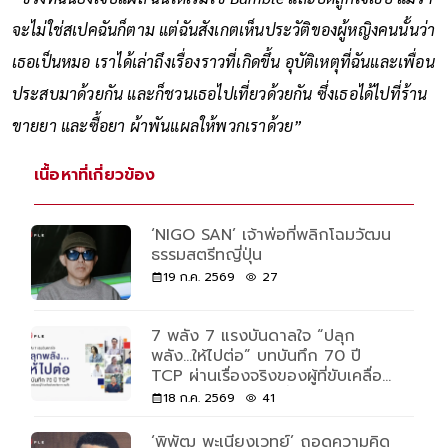
จะไม่ใช่สเปคฉันก็ตาม แต่ฉันสังเกตเห็นประวัติของผู้หญิงคนนั้นว่า
เธอเป็นหมอ เราได้เล่าถึงเรื่องราวที่เกิดขึ้น อุบัติเหตุที่ฉันและเพื่อน
ประสบมาด้วยกัน และก็ชวนเธอไปเที่ยวด้วยกัน ซึ่งเธอได้ไปที่ร้าน
ขายยา และซื้อยา ผ้าพันแผลให้พวกเราด้วย”
เนื้อหาที่เกี่ยวข้อง
‘NIGO SAN’ เจ้าพ่อที่พลิกโฉมวัฒน
ธรรมสตรีทญี่ปุ่น
19 ก.ค. 2569
27
7 พลัง 7 แรงบันดาลใจ “ปลุก
พลัง...ให้ไปต่อ” บทบันทึก 70 ปี
TCP ผ่านเรื่องจริงของผู้ที่ขับเคลื่อน
ด้วยพลังและความเชื่อ
18 ก.ค. 2569
41
‘พิพัฒ พะเนียงเวทย์’ ถอดความคิด