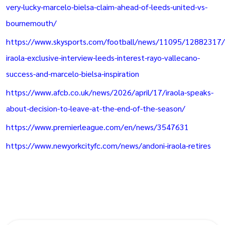
https://www.leedsunited.news/news/andoni-iraola-makes-
very-lucky-marcelo-bielsa-claim-ahead-of-leeds-united-vs-
bournemouth/
https://www.skysports.com/football/news/11095/12882317/
iraola-exclusive-interview-leeds-interest-rayo-vallecano-
success-and-marcelo-bielsa-inspiration
https://www.afcb.co.uk/news/2026/april/17/iraola-speaks-
about-decision-to-leave-at-the-end-of-the-season/
https://www.premierleague.com/en/news/3547631
https://www.newyorkcityfc.com/news/andoni-iraola-retires