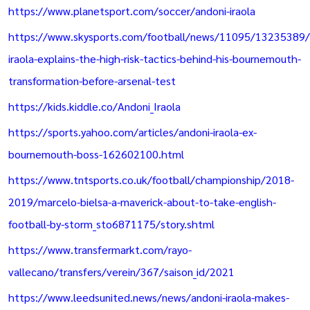
https://www.bbc.com/sport/football/64566884
https://www.planetsport.com/soccer/andoni-iraola
https://www.skysports.com/football/news/11095/13235389/
iraola-explains-the-high-risk-tactics-behind-his-bournemouth-
transformation-before-arsenal-test
https://kids.kiddle.co/Andoni_Iraola
https://sports.yahoo.com/articles/andoni-iraola-ex-
bournemouth-boss-162602100.html
https://www.tntsports.co.uk/football/championship/2018-
2019/marcelo-bielsa-a-maverick-about-to-take-english-
football-by-storm_sto6871175/story.shtml
https://www.transfermarkt.com/rayo-
vallecano/transfers/verein/367/saison_id/2021