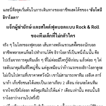
15 ก.ค. 2569
98
และนี่คือจุดเริ่มต้นในการเดินทางของอาชีพเฮดโค้ชของ
‘อันโดนี
อิราโอลา’
แจ็กผู้ฆ่ายักษ์ และสไตล์ฟุตบอลแบบ Rock & Roll
ของทีมเล็กที่ไม่กลัวใคร
จริง ๆ ในโลกของฟุตบอล เส้นทางหลังแขวนสตั๊ดของนักบอล
อาชีพหลายคนก็จะไปทำงานโค้ช อิราโอลาก็เป็นหนึ่งในนั้น คือ
ไปเริ่มจากการคุมทีมเล็ก ๆ ที่ไม่ค่อยมีใครรู้จักก่อน แล้วค่อย ๆ ไต่
ระดับมาคุมทีมที่ใหญ่ขึ้น แต่ดูเหมือนว่าก้าวแรกของอิราโอลาดูจะ
ไม่เป็นไปตามที่เขาคาดหวังนัก เขาไม่สามารถพาทีม เออีเค ลาร์
นาก้า เก็บชัยชนะได้เลยเป็นเวลาเกือบ 2 เดือน ก่อนจะโดนทีม
จากไซปรัสไล่ออก หลังคุมทีมไปได้แค่ 7 เดือนเท่านั้น ตอนนั้นอิ
ราโอลาว่างงานไปครึ่งปี