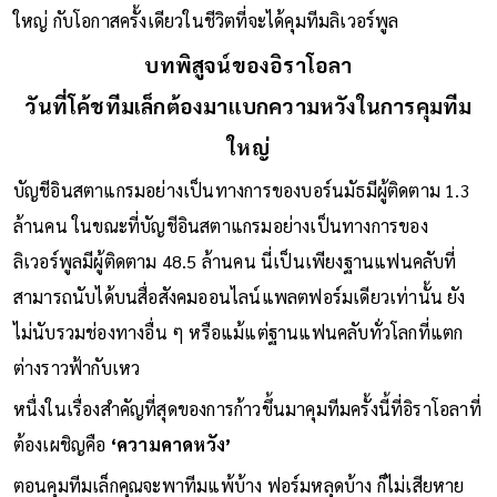
ลา’
จะต้องพิสูจน์ความสามารถตัวเองในฐานะเฮดโค้ชของสโมสร
ใหญ่ กับโอกาสครั้งเดียวในชีวิตที่จะได้คุมทีมลิเวอร์พูล
บทพิสูจน์ของอิราโอลา
วันที่โค้ชทีมเล็กต้องมาแบกความหวังในการคุมทีม
ใหญ่
บัญชีอินสตาแกรมอย่างเป็นทางการของบอร์นมัธมีผู้ติดตาม 1.3
ล้านคน ในขณะที่บัญชีอินสตาแกรมอย่างเป็นทางการของ
ลิเวอร์พูลมีผู้ติดตาม 48.5 ล้านคน นี่เป็นเพียงฐานแฟนคลับที่
สามารถนับได้บนสื่อสังคมออนไลน์แพลตฟอร์มเดียวเท่านั้น ยัง
ไม่นับรวมช่องทางอื่น ๆ หรือแม้แต่ฐานแฟนคลับทั่วโลกที่แตก
ต่างราวฟ้ากับเหว
หนื่งในเรื่องสำคัญที่สุดของการก้าวขึ้นมาคุมทีมครั้งนี้ที่อิราโอลาที่
ต้องเผชิญคือ
‘ความคาดหวัง’