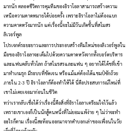
ตอนคุมทีมเล็กคุณจะพาทีมแพ้บ้าง ฟอร์มหลุดบ้าง ก็ไม่เสียหาย
มากนัก ตลอดชีวิตการคุมทีมของอิราโอลาสามารถสร้างความ
เหนือความคาดหมายได้บ่อยครั้ง เพราะอิราโอลาไม่ต้องแบก
ความคาดหวังมากนัก แต่เรื่องนี้จะไม่มีวันเกิดขึ้นที่สโมสร
ลิเวอร์พูล
โปรเจกต์ระยะยาวและการประกอบสร้างทีมใหม่ของลิเวอร์พูลใน
มือของอิราโอลาจะเต็มไปด้วยความคาดหวังจากทั้งบอร์ดบริหาร
และแฟนคลับทั่วโลก ถ้าสโมรสรและแฟน ๆ อยากได้โค้ชที่เข้า
มาทำเกมรุก มีระบบที่ชัดเจน หรือแม้แต่ต้องได้แชมป์ซักถ้วย
ภายใน 2-3 ปี อิราโอลาก็ต้องทำให้ได้ นี่คือประสบการณ์ใหม่ที่
เขาไม่เคยเจอมาก่อนในชีวิต
ทว่าเรากลับเชื่อได้ว่าเรื่องนี้คือสิ่งที่อิราโอลาเตรียมใจไว้แล้ว
เพราะเขาเองก็เป็นนักสู้คนหนึ่งที่ไม่ยอมแพ้ง่าย ๆ ไม่ว่าจะทำ
อะไรก็ตาม เรื่องนี้สะท้อนออกมาจากคำบอกเล่าของเพื่อนในวัย