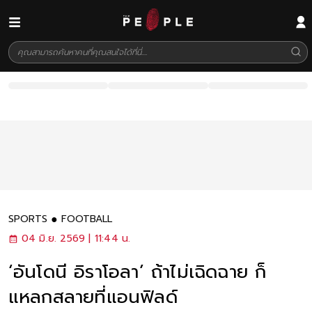
SPORTS
FOOTBALL
04 มิ.ย. 2569 | 11:44 น.
‘อันโดนี อิราโอลา’ ถ้าไม่เฉิดฉาย ก็
แหลกสลายที่แอนฟิลด์