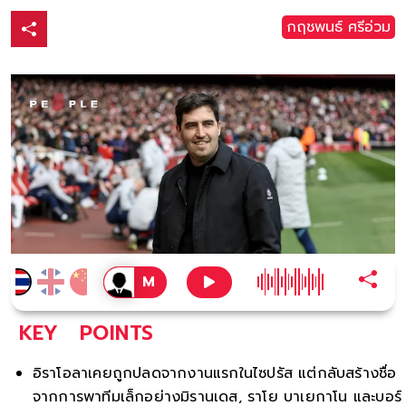
กฤชพนธ์ ศรีอ่วม
KEY
POINTS
อิราโอลาเคยถูกปลดจากงานแรกในไซปรัส แต่กลับสร้างชื่อ
จากการพาทีมเล็กอย่างมิรานเดส, ราโย บาเยกาโน และบอร์