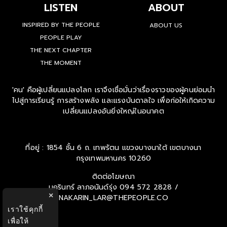
LISTEN
ABOUT
INSPIRED BY THE PEOPLE
ABOUT US
PEOPLE PLAY
THE NEXT CHAPTER
THE MOMENT
'คน' คือผู้เปลี่ยนแปลงโลก เราจึงเชื่อมั่นว่าเรื่องราวของผู้คนย่อมนำ
ไปสู่การเรียนรู้ การสร้างพลัง และแรงบันดาลใจ เพื่อก่อให้เกิดความ
เปลี่ยนแปลงอันยิ่งใหญ่ในอนาคต
ที่อยู่ : 1854 ชั้น 6 ถ. เทพรัตน แขวงบางนาใต้ เขตบางนา
กรุงเทพมหานคร 10260
ติดต่อโฆษณา
×
นครินทร์ ลาภอนันด์รุ่ง
094 572 2828 /
เราใช้คุกกี้
NAKARIN_LAR@THEPEOPLE.CO
เพื่อให้