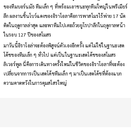
วันนี้ผ่านมาแล้ว 3 ปีที่อิราโอลาได้พิสูจน์ตัวเองในฐานะเฮดโค้ช
ของทีมบอร์นมัธ ทีมเล็ก ๆ ที่พร้อมเอาชนะทุกทีมใหญ่ในพรีเมียร์
ลีก ผลงานชิ้นโบว์แดงของอิราโอลาคือการพาสโมรไร้พ่าย 17 นัด
ติดในฤดูกาลล่าสุด และพาทีมไปเตะถ้วยยูโรปาลีกในฤดูกาลหน้า
ในรอบ 127 ปีของสโมสร
มาวันนี้อิราโอล่าจะต้องพิสูจน์ตัวเองอีกครั้ง แต่ไม่ใช่ในฐานะเฮด
โค้ชของทีมเล็ก ๆ ทั่วไป แต่เป็นในฐานะเฮดโค้ชของสโมสร
ลิเวอร์พูล นี่คือการเดินทางครั้งใหม่ในชีวิตของอิราโอลาที่จะต้อง
เปลี่ยนจากการเป็นเฮดโค้ชทีมเล็ก ๆ มาเป็นเฮดโค้ชที่ต้องแบก
ความคาดหวังในการคุมสโสรใหญ่