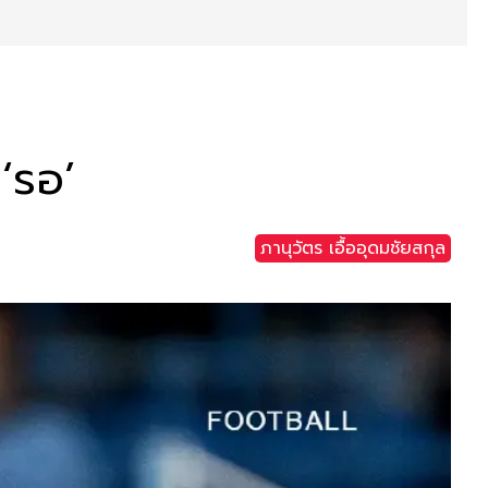
‘รอ’
ภานุวัตร เอื้ออุดมชัยสกุล