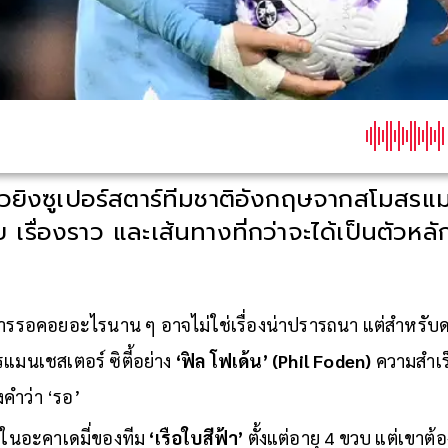
าวยิงซูเปอร์สตาร์ทีมชาติอังกฤษจากสโมสรแมน
อย เรื่องราว และเส้นทางที่กว่าจะได้เป็นตัวห
 การรอคอยอะไรนาน ๆ อาจไม่ใช่เรื่องน่าปรารถนา แต่สำหรับดา
มนเชสเตอร์ ซิตี้อย่าง
‘ฟิล โฟเด้น’ (Phil Foden)
ความสำเร
งคำว่า ‘รอ’
ฝึกในอะคาเดมี่ของทีม
‘เรือใบสีฟ้า’
ตั้งแต่อายุ 4 ขวบ แต่เขาต้