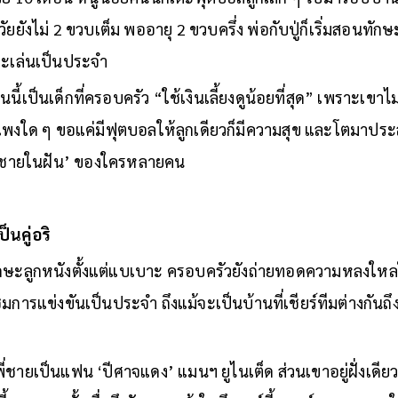
่วัยยังไม่ 2 ขวบเต็ม พออายุ 2 ขวบครึ่ง พ่อกับปู่ก็เริ่มสอนท
ะเล่นเป็นประจำ
ี้เป็นเด็กที่ครอบครัว “ใช้เงินเลี้ยงดูน้อยที่สุด” เพราะเขา
พงใด ๆ ขอแค่มีฟุตบอลให้ลูกเดียวก็มีความสุข และโตมาประ
ลูกชายในฝัน’ ของใครหลายคน
็นคู่อริ
ทักษะลูกหนังตั้งแต่แบเบาะ ครอบครัวยังถ่ายทอดความหลงให
รแข่งขันเป็นประจำ ถึงแม้จะเป็นบ้านที่เชียร์ทีมต่างกันถึงขั
ี่ชายเป็นแฟน ‘ปีศาจแดง’ แมนฯ ยูไนเต็ด ส่วนเขาอยู่ฝั่งเดียว