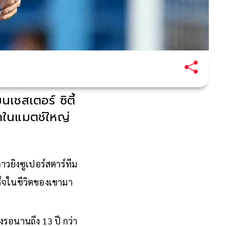
เชสเตอร์ ซิตี้
ลักในแมตช์ใหญ่
วยิงซูเปอร์สตาร์ทีม
็จในชีวิตของเขามา
องรอนานถึง 13 ปี กว่า