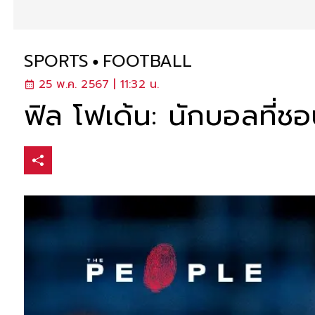
SPORTS
FOOTBALL
25 พ.ค. 2567 | 11:32 น.
ฟิล โฟเด้น: นักบอลที่ชอ