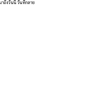
ถึงวันนี้ วันที่กลาย