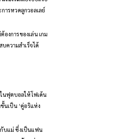
ักษะการหวดลูกวอลเลย์
ไม่ต้องการของเล่น เกม
สบความสำเร็จได้
ลในฟุตบอลให้โฟเด้น
้นเป็น ‘คู่อริแห่ง
กับแม่ ซึ่งเป็นแฟน