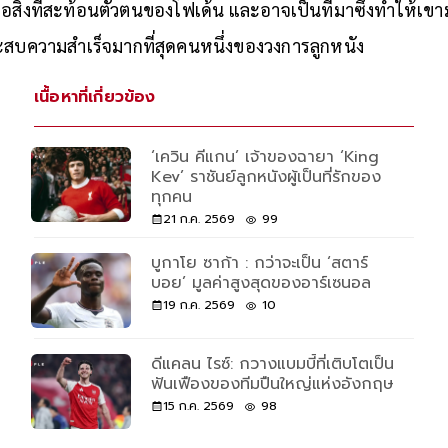
นคือสิ่งที่สะท้อนตัวตนของโฟเด้น และอาจเป็นที่มาซึ่งทำให้เขามา
ประสบความสำเร็จมากที่สุดคนหนึ่งของวงการลูกหนัง
เนื้อหาที่เกี่ยวข้อง
‘เควิน คีแกน’ เจ้าของฉายา ‘King
Kev’ ราชันย์ลูกหนังผู้เป็นที่รักของ
ทุกคน
21 ก.ค. 2569
99
บูกาโย ซาก้า : กว่าจะเป็น ‘สตาร์
บอย’ มูลค่าสูงสุดของอาร์เซนอล
19 ก.ค. 2569
10
ดีแคลน ไรซ์: กวางแบมบี้ที่เติบโตเป็น
ฟันเฟืองของทีมปืนใหญ่แห่งอังกฤษ
15 ก.ค. 2569
98