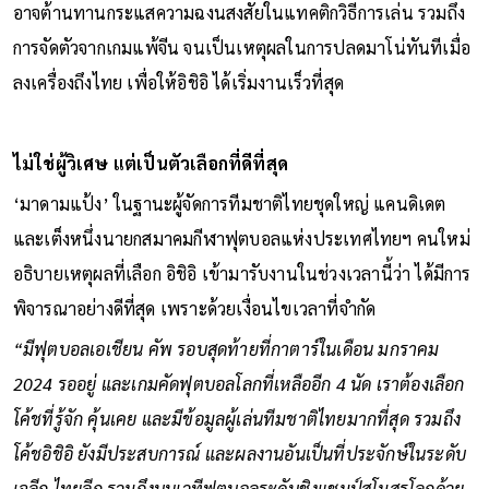
อาจต้านทานกระแสความฉงนสงสัยในแทคติกวิธีการเล่น รวมถึง
การจัดตัวจากเกมแพ้จีน จนเป็นเหตุผลในการปลดมาโน่ทันทีเมื่อ
ลงเครื่องถึงไทย เพื่อให้อิชิอิ ได้เริ่มงานเร็วที่สุด
ไม่ใช่ผู้วิเศษ แต่เป็นตัวเลือกที่ดีที่สุด
‘มาดามแป้ง’ ในฐานะผู้จัดการทีมชาติไทยชุดใหญ่ แคนดิเดต
และเต็งหนึ่งนายกสมาคมกีฬาฟุตบอลแห่งประเทศไทยฯ คนใหม่
อธิบายเหตุผลที่เลือก อิชิอิ เข้ามารับงานในช่วงเวลานี้ว่า ได้มีการ
พิจารณาอย่างดีที่สุด เพราะด้วยเงื่อนไขเวลาที่จำกัด
“มีฟุตบอลเอเชียน คัพ รอบสุดท้ายที่กาตาร์ในเดือน มกราคม
2024 รออยู่ และเกมคัดฟุตบอลโลกที่เหลืออีก 4 นัด เราต้องเลือก
โค้ชที่รู้จัก คุ้นเคย และมีข้อมูลผู้เล่นทีมชาติไทยมากที่สุด รวมถึง
โค้ชอิชิอิ ยังมีประสบการณ์ และผลงานอันเป็นที่ประจักษ์ในระดับ
เจลีก ไทยลีก รวมถึงบนเวทีฟุตบอลระดับชิงแชมป์สโมสรโลกด้วย