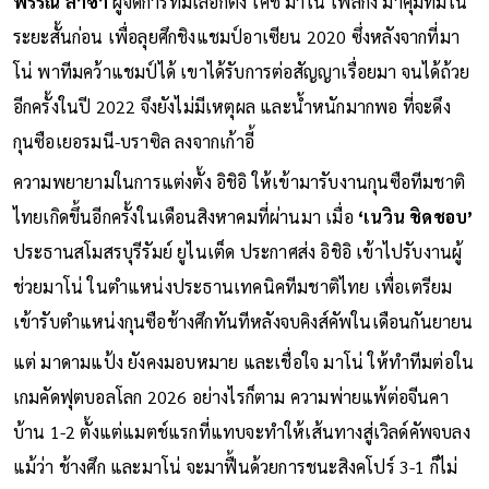
พรรณ ล่ำซำ
ผู้จัดการทีมเลือกตั้ง โค้ช มาโน่ โพลกิ้ง มาคุมทีมใน
ระยะสั้นก่อน เพื่อลุยศึกชิงแชมป์อาเซียน 2020 ซึ่งหลังจากที่มา
โน่ พาทีมคว้าแชมป์ได้ เขาได้รับการต่อสัญญาเรื่อยมา จนได้ถ้วย
อีกครั้งในปี 2022 จึงยังไม่มีเหตุผล และน้ำหนักมากพอ ที่จะดึง
กุนซือเยอรมนี-บราซิล ลงจากเก้าอี้
ความพยายามในการแต่งตั้ง อิชิอิ ให้เข้ามารับงานกุนซือทีมชาติ
ไทยเกิดขึ้นอีกครั้งในเดือนสิงหาคมที่ผ่านมา เมื่อ
‘เนวิน ชิดชอบ’
ประธานสโมสรบุรีรัมย์ ยูไนเต็ด ประกาศส่ง อิชิอิ เข้าไปรับงานผู้
ช่วยมาโน่ ในตำแหน่งประธานเทคนิคทีมชาติไทย เพื่อเตรียม
เข้ารับตำแหน่งกุนซือช้างศึกทันทีหลังจบคิงส์คัพในเดือนกันยายน
แต่ มาดามแป้ง ยังคงมอบหมาย และเชื่อใจ มาโน่ ให้ทำทีมต่อใน
เกมคัดฟุตบอลโลก 2026 อย่างไรก็ตาม ความพ่ายแพ้ต่อจีนคา
บ้าน 1-2 ตั้งแต่แมตช์แรกที่แทบจะทำให้เส้นทางสู่เวิลด์คัพจบลง
แม้ว่า ช้างศึก และมาโน่ จะมาฟื้นด้วยการชนะสิงคโปร์ 3-1 ก็ไม่