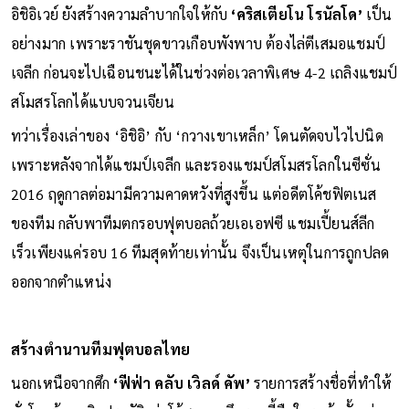
อิชิอิเวย์ ยังสร้างความลำบากใจให้กับ
‘คริสเตียโน โรนัลโด’
เป็น
อย่างมาก เพราะราชันชุดขาวเกือบพังพาบ ต้องไล่ตีเสมอแชมป์
เจลีก ก่อนจะไปเฉือนชนะได้ในช่วงต่อเวลาพิเศษ 4-2 เถลิงแชมป์
สโมสรโลกได้แบบจวนเจียน
ทว่าเรื่องเล่าของ ‘อิชิอิ’ กับ ‘กวางเขาเหล็ก’ โดนตัดจบไวไปนิด
เพราะหลังจากได้แชมป์เจลีก และรองแชมป์สโมสรโลกในซีซั่น
2016 ฤดูกาลต่อมามีความคาดหวังที่สูงขึ้น แต่อดีตโค้ชฟิตเนส
ของทีม กลับพาทีมตกรอบฟุตบอลถ้วยเอเอฟซี แชมเปี้ยนส์ลีก
เร็วเพียงแค่รอบ 16 ทีมสุดท้ายเท่านั้น จึงเป็นเหตุในการถูกปลด
ออกจากตำแหน่ง
สร้างตำนานทีมฟุตบอลไทย
นอกเหนือจากศึก
‘ฟีฟ่า คลับ เวิลด์ คัพ’
รายการสร้างชื่อที่ทำให้