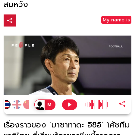
สมหวัง
My name is
เรื่องราวของ ‘มาซาทาดะ อิชิอิ’ โค้ชทีม