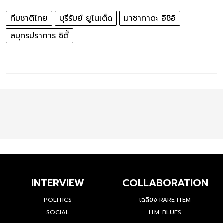
ทีมชาติไทย
บุรีรัมย์ ยูไนเต็ด
มาซาทาดะ อิชิอิ
สมุทรปราการ ซิตี้
INTERVIEW
COLLABORATION
POLITICS
เฉลียง RARE ITEM
SOCIAL
H.M. BLUES