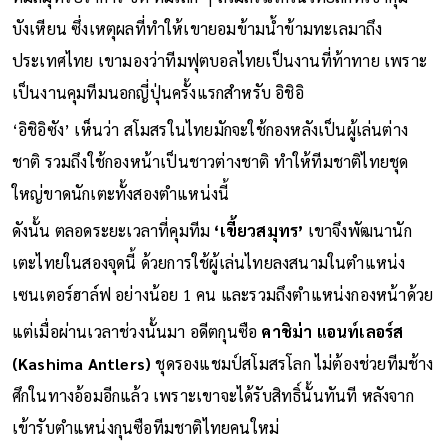
บังเหียน ซึ่งเหตุผลที่ทำให้เขายอมข้ามน้ำข้ามทะเลมาถึง
ประเทศไทย เขามองว่าทีมฟุตบอลไทยเป็นงานที่ท้าทาย เพราะ
เป็นงานคุมทีมนอกญี่ปุ่นครั้งแรกสำหรับ อิชิอิ
‘อิชิอิซัง’ เห็นว่า สโมสรในไทยมักจะใช้กองหลังเป็นผู้เล่นต่าง
ชาติ รวมถึงใช้กองหน้าเป็นชาวต่างชาติ ทำให้ทีมชาติไทยชุด
ใหญ่ขาดนักเตะทั้งสองตำแหน่งนี้
ดังนั้น ตลอดระยะเวลาที่คุมทีม
‘เขี้ยวสมุทร’
เขาจึงพัฒนานัก
เตะไทยในสองจุดนี้ ด้วยการใช้ผู้เล่นไทยลงสนามในตำแหน่ง
เซนเตอร์ฮาล์ฟ อย่างน้อย 1 คน และรวมถึงตำแหน่งกองหน้าด้วย
แต่เมื่อผ่านเวลาช่วงนั้นมา อดีตกุนซือ
คาชิม่า แอนท์เลอร์ส
(Kashima Antlers)
ชุดรองแชมป์สโมสรโลก ไม่ต้องช่วยทีมช้าง
ศึกในทางอ้อมอีกแล้ว เพราะเขาจะได้รับสิทธิ์นั้นทันที หลังจาก
เข้ารับตำแหน่งกุนซือทีมชาติไทยคนใหม่