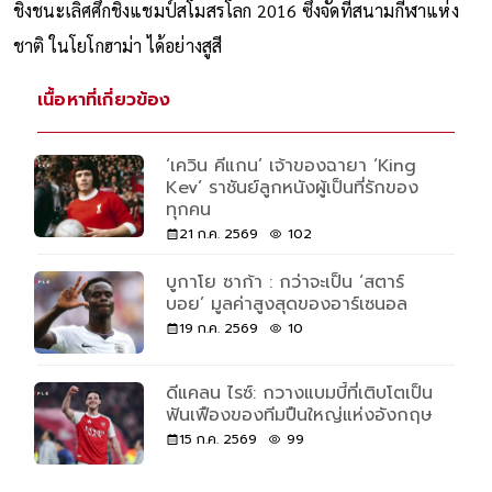
ชิงชนะเลิศศึกชิงแชมป์สโมสรโลก 2016 ซึ่งจัดที่สนามกีฬาแห่ง
ชาติ ในโยโกฮาม่า ได้อย่างสูสี
เนื้อหาที่เกี่ยวข้อง
‘เควิน คีแกน’ เจ้าของฉายา ‘King
Kev’ ราชันย์ลูกหนังผู้เป็นที่รักของ
ทุกคน
21 ก.ค. 2569
102
บูกาโย ซาก้า : กว่าจะเป็น ‘สตาร์
บอย’ มูลค่าสูงสุดของอาร์เซนอล
19 ก.ค. 2569
10
ดีแคลน ไรซ์: กวางแบมบี้ที่เติบโตเป็น
ฟันเฟืองของทีมปืนใหญ่แห่งอังกฤษ
15 ก.ค. 2569
99