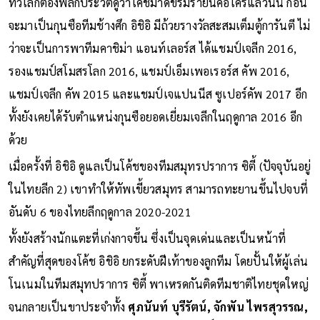
ทั่วโลกต้องพลิกประวัติดูว่าโค้ชมาดขรึมรายนี้คือใครแล้วนั้น ก่อน
จะมาเป็นกุนซือทีมช้างศึก อิชิอิ มีถ้วยรางวัลสะสมเต็มตู้การันตี ไม่
ว่าจะเป็นการพาทีมคาชิม่า แอนท์เลอร์ส ได้แชมป์เจลีก 2016,
รองแชมป์สโมสรโลก 2016, แชมป์เอ็มเพอเรอร์ส คัพ 2016,
แชมป์เจลีก คัพ 2015 และแชมป์เจแปนนีส ซูเปอร์คัพ 2017 อีก
ทั้งยังเคยได้รับตำแหน่งกุนซือยอดเยี่ยมเจลีกในฤดูกาล 2016 อีก
ด้วย
เมื่อครั้งที่ อิชิอิ ดูแลเป็นโค้ชของทีมสมุทรปราการ ซิตี้ (ปัจจุบันอยู่
ในไทยลีก 2) เขาทำให้ทัพเขี้ยวสมุทร สามารถทะยานขึ้นไปจบที่
อันดับ 6 ของไทยลีกฤดูกาล 2020-2021
ทั้งยังสร้างนักแตะที่เก่งกาจขึ้น ซึ่งเป็นจุดเด่นและเป็นหน้าที่
สำคัญที่สุดของโค้ช อิชิอิ ยกระดับฝีเท้าของลูกทีม โดยปั้นให้ผู้เล่น
โนเนมในทีมสมุทปราการ ซิตี้ พาเหรดกันติดทีมชาติไทยชุดใหญ่
จนกลายเป็นขาประจำทั้ง
ศุภนันท์ บุรีรัตน์, จักพัน ไพรสุวรรณ,