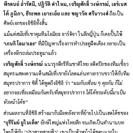
พีรดนย์ ฉ่ำรัศมี, ปฏิวัติ คำไหม, เจริญศักดิ์ วงษ์กรณ์, เอร์เนส
โต้ ภูมิภา, ธีระพล เยาะเย้ย และ ชญาวัต ศรีนาวงศ์
ถือเป็น
ศิษย์เอกของอิชิอิทั้งสิ้น
แม้แต่สมัยที่เขาคุมทีมโอมิยะ อาร์ดิจา ในลีกญี่ปุ่น ก็เคยปั้นใ
ห้
‘เกนกิ โอมาเอะ’
ที่มีปัญหาเรื่องการทำประตูฝืดเคือง กลายเป็น
เครื่องจักรถล่มประตูมาแล้ว
เจริญศักดิ์ วงษ์กรณ์
แนวรุกดีกรีทีมชาติไทย อดีตปีกของทีมเขี้ยว
สมุทรแสดงความเห็นสมัยที่เขายังโลดแล่นทางกราบขวาให้กับทีม
สมุทรปราการ ซิตี้ ได้พูดถึงอิชิอิ ว่า
“ผมกับเพื่อน ๆ คุยกัน ก็ไม่
อยากจะเชื่อเหมือนกันครับที่สมุทรปราการ ได้โค้ชระดับนี้มาเป็น
หัวหน้าโค้ช”
ส่วนผลงานที่อิชิอิ สร้างมากับมือหลังจากที่ย้ายไปเป็นเฮดโค้ชของ
‘บุรีรัมย์ ยูไนเต็ด’
ยักษ์ใหญ่แห่งไทยลีก จนเกิดเป็นตำนานบท
ใหม่ให้กับ ‘ปราสาทสายฟ้า’ เขาเป็นหัวหน้าโค้ชคนแรกใน