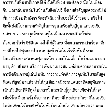
การพบกับทีมชาติเกาหลีใต้ อันดับที่ 24 ของโลก 2 นัด ไปเยือน
จีน และกลับมาเล่นในบ้านกับสิงคโปร์ ซึ่งเกมสำคัญสุดคงจะหนีไม่
พ้นการเยือนทีมมังกร ที่จะตัดสินว่าไทยจะได้เข้ารอบ 3 หรือไม่
อีกทั้งยังมีโปรแกรมสำคัญในการอุ่นเครื่องกับญี่ปุ่น และเอเชีย
นคัพ 2023 รอบสุดท้ายรออยู่ในเดือนมกราคมปีหน้าด้วย
ต้องยอมรับว่า อิชิอิเอง คงไม่ใช่ผู้วิเศษ ที่จะเสกความสำเร็จพาทีม
ชาติไทยไปฟุตบอลโลกรอบสุดท้ายได้ในเร็ววันทันที หาก
โครงสร้างของสมาคมฟุตบอลโดยรวมยังไม่เอื้อ ทั้งเรื่องแผนระยะ
ยาว, ลีก, สโมสร หรือ การพัฒนาเยาวชน แต่ด้วยความสามารถใน
การดึงศักยภาพผู้เล่นในทีม การวางแท็กติก การคุมทีมในระดับสูง
ที่เคยพิสูจน์มาแล้ว ทำให้กุนซือมาดนิ่งจากแดนอาทิตย์อุทัยกลาย
เป็นตัวเลือกที่ดีที่สุดในเวลานี้ และเป็นผู้ถูกเลือกเพื่อทำให้กอง
เชียร์ช้างศึกสมหวัง ด้วยการพาทีมชาติไทยต่อกรกับชาติในเอเชีย
ให้ทัดเทียมได้มากยิ่งขึ้นในทัวร์นาเม้นต์เอเชียนคัพ 2023 และ