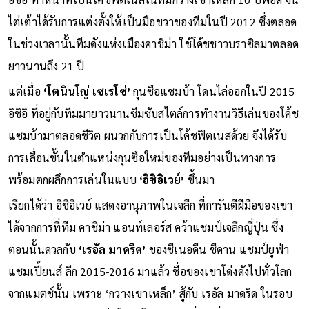
ไต่เต้าได้รับการแต่งตั้งให้เป็นมือขวาของทีมในปี 2012 ซึ่งตลอด
ในช่วงเวลานั้นทีมดังแห่งเมืองคาชิม่า ใช้โค้ชชาวบราซิลมาตลอด
ยาวนานถึง 21 ปี
แต่เมื่อ
‘โตนินโญ่ เซเรโซ่’
กุนซือแซมบ้า โดนไล่ออกในปี 2015
อิชิอิ ที่อยู่กับทีมมายาวนานซึมซับสไตล์การทำงานวิธีเล่นของโค้ช
แซมบ้ามาตลอดชีวิต ผนวกกับการเป็นโค้ชฟิตเนสด้วย จึงได้รับ
การเลื่อนขั้นในตำแหน่งกุนซือใหม่ของทีมอย่างเป็นทางการ
พร้อมตกผลึกการเล่นในแบบ
‘อิชิอิเวย์’
ขึ้นมา
เรียกได้ว่า อิชิอิเวย์ แสดงอานุภาพในเจลีก ที่การันตีฝีมือของเขา
ได้จากการที่ทีม คาชิม่า แอนท์เลอร์ส คว้าแชมป์เจลีกญี่ปุ่น ซึ่ง
ตอนนั้นดวลกับ
‘เรอัล มาดริด’
ของซีเนอดีน ซีดาน แชมป์ยูฟ่า
แชมเปี้ยนส์ ลีก 2015-2016 มาแล้ว ชื่อของเขาโด่งดังไปทั่วโลก
จากแมตช์นั้น เพราะ ‘กวางเขาเหล็ก’ สู้กับ เรอัล มาดริด ในรอบ