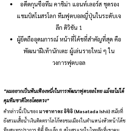
อดีตกุนซือทีม คาชิม่า แอนท์เลอร์ส ชุดรอง
แชมป์สโมสรโลก ทีมฟุตบอลญี่ปุ่นในระดับเจ
ลีก ดิวิชัน 1
ผู้ยึดถืออุดมการณ์ หน้าที่โค้ชที่สำคัญที่สุด คือ
พัฒนาฝีเท้านักเตะ ผู้เล่นรายใหม่ ๆ ใน
วงการฟุตบอล
“ผมอยากเป็นฟันเฟืองหนึ่งในการพัฒนาฟุตบอลไทย แม้จะไม่ได้
คุมทีมชาติไทยโดยตรง”
คำกล่าวนี้เป็นของ
มาซาทาดะ อิชิอิ (Masatada Ishii)
สมัยที่
ยังสวมเสื้อน้ำเงินติดตราโลโก้หอชมเมืองในตำแหน่งหัวหน้าโค้ช
ทีมสมุทรปราการ ซิตี้ ทีมเล็ก ๆ สโมสรแรกในไทยลีกที่เขาคุม