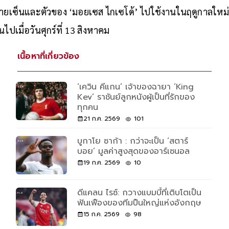
้ลายเซ็นและตัวของ ‘มอยเซส ไกเซโด้’ ไปใช้งานในฤดูกาลใหม่ 
นไปเมื่อวันศุกร์ที่ 13 สิงหาคม
เนื้อหาที่เกี่ยวข้อง
‘เควิน คีแกน’ เจ้าของฉายา ‘King
Kev’ ราชันย์ลูกหนังผู้เป็นที่รักของ
ทุกคน
21 ก.ค. 2569
101
บูกาโย ซาก้า : กว่าจะเป็น ‘สตาร์
บอย’ มูลค่าสูงสุดของอาร์เซนอล
19 ก.ค. 2569
10
ดีแคลน ไรซ์: กวางแบมบี้ที่เติบโตเป็น
ฟันเฟืองของทีมปืนใหญ่แห่งอังกฤษ
15 ก.ค. 2569
98