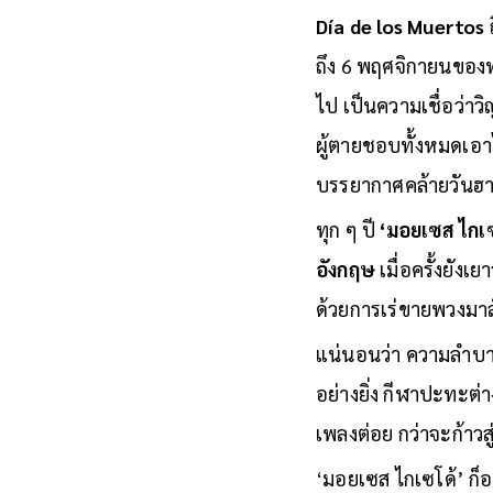
Día de los Muertos
ถึง 6 พฤศจิกายนของทุ
ไป เป็นความเชื่อว่าว
ผู้ตายชอบทั้งหมดเอา
บรรยากาศคล้ายวันฮาโล
ทุก ๆ ปี
‘มอยเซส ไกเซ
อังกฤษ
เมื่อครั้งยัง
ด้วยการเร่ขายพวงมาล
แน่นอนว่า ความลำบาก
อย่างยิ่ง กีฬาปะทะต่
เพลงต่อย กว่าจะก้าว
‘มอยเซส ไกเซโด้’ ก็อยู