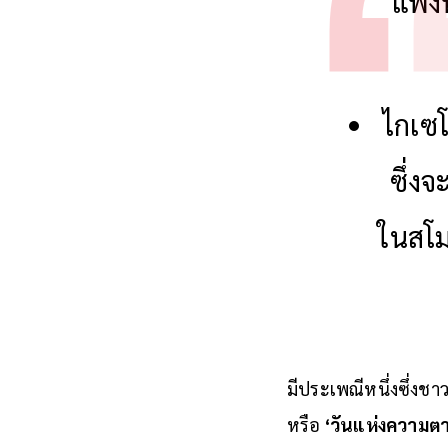
แพงท
ไกเซโ
ซึ่ง
ในสโมส
มีประเพณีหนึ่งซึ่งชา
หรือ
‘วันแห่งความต