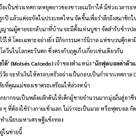
ถือเป็นช่วงเทศกาลหยุดยาวของชาวอเมริกาใต้ มีช่วงเวลาระหว่
กปี แล้วแต่จะจัดในประเทศไหน จัดขึ้นเพื่อรำลึกถึงสมาชิกในค
ิญญาณผู้ตายจะกลับมาที่บ้าน จะมีตั้งแท่นบูชา จัดสำรับข้าวป
ไว้ให้ โดยเฉพาะอย่างยิ่ง มีกิจกรรมคาร์นิวาล แห่ขบวนตุ๊กต
วีนในโลกตะวันตก ซึ่งตรงกับฤดูเก็บเกี่ยวเช่นเดียวกัน
โด้’ (Moisés Caicedo)
เจ้าของตำแหน่ง
‘นักฟุตบอลค่าตัวแพ
เยาว์วัย จะทำเงินให้ครอบครัวอย่างเป็นกอบเป็นกำจากเทศกาล 
ัยที่คุณแม่ของเขาตระเตรียมให้ล่วงหน้า
ยากจนเป็นพลังผลักดันให้เด็กผู้ชายจำนวนมากมุ่งมั่นสู่อาช
าง ๆ ที่ต้องใช้ร่างกายเข้าแลก ไม่ว่าจะเป็นมวย หรือฟุตบอล 
สู่ทำเนียบมหาเศรษฐีแข้งทอง
่ในข่ายนี้