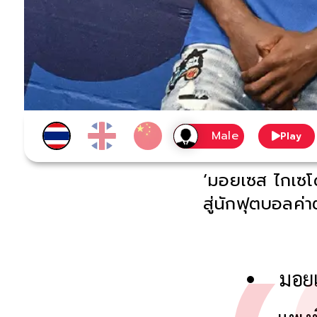
Play
‘มอยเซส ไกเซโด
สู่นักฟุตบอลค่
มอยเ