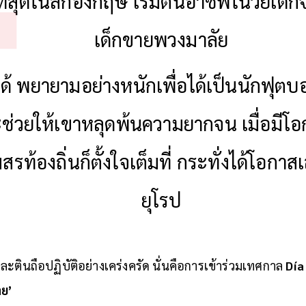
ี่สุดในลีกอังกฤษ เริ่มต้นอาชีพในวัยเด็ก
เด็กขายพวงมาลัย
ด้ พยายามอย่างหนักเพื่อได้เป็นนักฟุต
จะช่วยให้เขาหลุดพ้นความยากจน เมื่อมีโอ
รท้องถิ่นก็ตั้งใจเต็มที่ กระทั่งได้โอกาส
ยุโรป
วละตินถือปฏิบัติอย่างเคร่งครัด นั่นคือการเข้าร่วมเทศกาล
Día
าย’