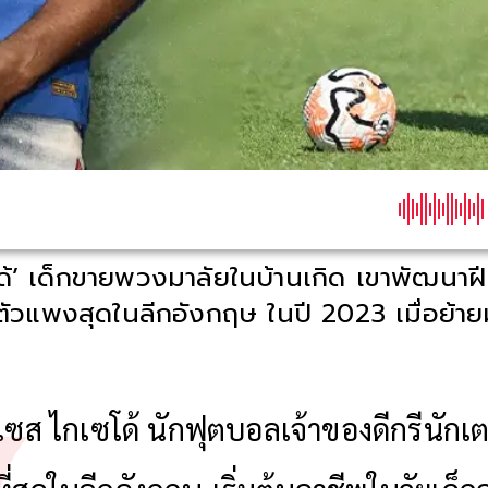
้’ เด็กขายพวงมาลัยในบ้านเกิด เขาพัฒนาฝีเ
าตัวแพงสุดในลีกอังกฤษ ในปี 2023 เมื่อย้าย
ซส ไกเซโด้ นักฟุตบอลเจ้าของดีกรีนักเต