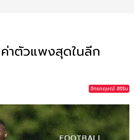
ลค่าตัวแพงสุดในลีก
จักรกฤษณ์ สิริริน