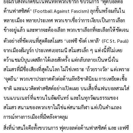
ยอมรับสิ่งที่เกิดขึ้นในพื้นที่ที่พวกเขารัก ขบวนการ ‘ฟุตบอลต่อ
ต้านฟาสซิสต์’ (Football Against Fascism) ลุกขึ้นพร้อมกันใน
หลายเมือง หลายประเทศ พวกเขาเชื่อว่าการเงียบเป็นการเลือก
ข้างอยู่แล้ว และหากจะต้องเลือก พวกเขาเลือกที่จะเลือกให้ชัดเจน
ตัวอย่างที่ชัดเจนที่สุดคือสโมสร ‘เอฟซี ซังต์ เพาลี’ (FC St. Pauli)
จากเมืองฮัมบูร์ก ประเทศเยอรมนี สโมสรเล็ก ๆ แห่งนี้ที่ไม่เคย
คว้าแชมป์บุนเดสลีกาได้เลยสักครั้ง แต่กลับกลายเป็นหนึ่งใน
สโมสรที่มีชื่อเสียงที่สุดในโลก ไม่ใช่เพราะ ‘ถ้วยรางวัล’ แต่เพราะ
‘จุดยืน’ พวกเขาประกาศตัวต่อต้านลัทธิชาตินิยม การเหยียดเชื้อ
ชาติ และแนวคิดฟาสซิสต์อย่างเปิดเผย บนเสื้อที่แฟนบอลสวมใส่
บนแบนเนอร์ที่แขวนในอัฒจันทร์ และในทุกวัฒนธรรมของ
สโมสร สนามของพวกเขาไม่ใช่แค่สนามกีฬา แต่เป็นคำแถลง
การณ์ทางการเมืองที่มีหลังคาคลุม
สิ่งที่น่าสนใจคือทั้งขบวนการ ฟุตบอลต่อต้านฟาสซิสต์ และ เอฟซี