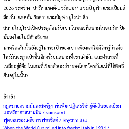
2026 ระหว่าง ‘ปารีส แซงต์-แชร์กแมง’ แชมป์ ยูฟ่า แชมเปียนส์
ลีก กับ ‘แอสตัน วิลล่า’ แชมป์ยูฟ่า ยูโรปา ลีก
สนามในยุโรปเปิดประตูต้อนรับเขา ในขณะที่สนามในอเมริกาปิด
มันลงโดยไม่มีคำอธิบาย
นกหวีดเส้นนั้นยังอยู่ในกระเป๋าของเขา เพียงแต่ไม่มีใครรู้ว่าเมื่อ
ไหร่มันจะถูกเป่าขึ้นอีกครั้งบนสนามที่เขาเฝ้าฝัน และคำถามที่
เหลืออยู่ก็คือ ในเกมที่เรียกตัวเองว่า 'ของโลก' ใครกันแน่ที่ได้สิทธิ์
ยืนอยู่ในนั้น?
อ้างอิง
กฎหมายความมั่นคงสหรัฐฯ พ่นพิษ ปฏิเสธวีซ่าผู้ตัดสินยอดเยี่ยม
แอฟริกาคาสนามบิน / siamsport
ฟุตบอลของเผด็จการฟาสซิสต์ / Rhythm Ball
When the World Cup rolled into fascist Italy in 1934 /