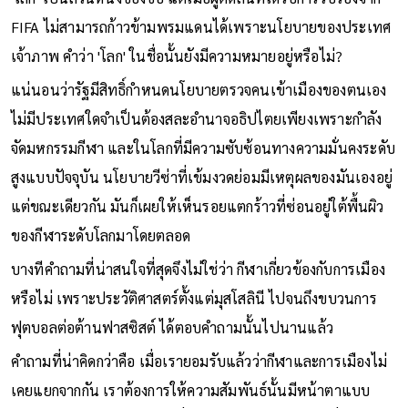
FIFA ไม่สามารถก้าวข้ามพรมแดนได้เพราะนโยบายของประเทศ
เจ้าภาพ คำว่า 'โลก' ในชื่อนั้นยังมีความหมายอยู่หรือไม่?
แน่นอนว่ารัฐมีสิทธิ์กำหนดนโยบายตรวจคนเข้าเมืองของตนเอง
ไม่มีประเทศใดจำเป็นต้องสละอำนาจอธิปไตยเพียงเพราะกำลัง
จัดมหกรรมกีฬา และในโลกที่มีความซับซ้อนทางความมั่นคงระดับ
สูงแบบปัจจุบัน นโยบายวีซ่าที่เข้มงวดย่อมมีเหตุผลของมันเองอยู่
แต่ขณะเดียวกัน มันก็เผยให้เห็นรอยแตกร้าวที่ซ่อนอยู่ใต้พื้นผิว
ของกีฬาระดับโลกมาโดยตลอด
บางทีคำถามที่น่าสนใจที่สุดจึงไม่ใช่ว่า กีฬาเกี่ยวข้องกับการเมือง
หรือไม่ เพราะประวัติศาสตร์ตั้งแต่มุสโสลินี ไปจนถึงขบวนการ
ฟุตบอลต่อต้านฟาสซิสต์ ได้ตอบคำถามนั้นไปนานแล้ว
คำถามที่น่าคิดกว่าคือ เมื่อเรายอมรับแล้วว่ากีฬาและการเมืองไม่
เคยแยกจากกัน เราต้องการให้ความสัมพันธ์นั้นมีหน้าตาแบบ