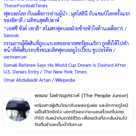
TheseFootballTimes
ฟุตบอลโลก กับเผด็จการท่านผู้นำ : มุสโสลินี กับแชมป์โลกครั้งแรก
ของอิตาลี / มติชนสุดสัปดาห์
“เอฟซี ซังต์ เพาลี” สโมสรฟุตบอลฝ่ายซ้ายหัวใจต้านเผด็จการ /
Sanook
กรรมการผู้ตัดสินที่ถูกเนรเทศออกจากสหรัฐอเมริกา ถูกสั่งให้ไปทำ
หน้าที่ตัดสินรอบชิงชนะเลิศฟุตบอลยูโรเปียน ซูเปอร์คัพ /
vietnam.vn
Somali Referee Says His World Cup Dream Is Dashed After
U.S. Denies Entry / The New York Times
Omar Abdulkadir Artan / Wikipedia
พลอย โอฬารนุเคราะห์ (The People Junior)
หญิงสาวผู้เติบโตมากับเพลงรุ่นพ่อ และรักการดูโคนั
นเป็นชีวิตจิตใจ บอกตัวเองว่าจะนอนเร็วแต่ไม่เคย
ทำได้ ก้มหน้าก้มตาใช้ชีวิต เพื่อรอวันที่จะกลับบ้านไป
กินติ่มซำและดื่มด่ำกับทะเล