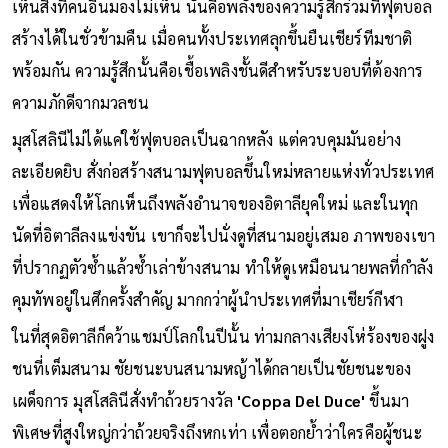
เห็นสิ่งที่คนอื่นมองไม่เห็น นั่นคือพลังของความรู้สึกร่วมที่ฟุตบอล
สร้างได้ในชั่วข้ามคืน เมื่อคนทั้งประเทศลุกขึ้นยืนเชียร์ทีมชาติ
พร้อมกัน ความรู้สึกนั้นคือเชื้อเพลิงชั้นดีสำหรับระบอบที่ต้องการ
ความภักดีจากมวลชน
มุสโสลินีไม่ได้แค่ใช้ฟุตบอลเป็นฉากหลัง แต่ควบคุมมันอย่าง
ละเอียดยิบ สั่งก่อสร้างสนามฟุตบอลขึ้นใหม่หลายแห่งทั่วประเทศ
เพื่อแสดงให้โลกเห็นถึงพลังอำนาจของอิตาลียุคใหม่ และในทุก
นัดที่อิตาลีลงแข่งขัน เขาก็จะไปนั่งดูที่สนามอยู่เสมอ ภาพของเขา
ที่ปรากฏตัวซ้ำแล้วซ้ำเล่าข้างสนาม ทำให้ดูเหมือนนายพลที่กำลัง
คุมทัพอยู่ในศึกครั้งสำคัญ มากกว่าผู้นำประเทศที่มาเชียร์กีฬา
ในที่สุดอิตาลีก็คว้าแชมป์โลกในปีนั้น ท่ามกลางเสียงโห่ร้องของฝูง
ชนที่เต็มสนาม ชัยชนะบนสนามหญ้าได้กลายเป็นชัยชนะของ
เผด็จการ มุสโสลินีสั่งทำถ้วยรางวัล
'Coppa Del Duce'
ขึ้นมา
พิเศษที่สูงใหญ่กว่าถ้วยจริงถึงหกเท่า เพื่อตอกย้ำว่าใครคือผู้ชนะ