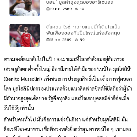
บอย’ มูลค่าสูงสุดของอาร์เซนอล
19 ก.ค. 2569
10
ดีแคลน ไรซ์: กวางแบมบี้ที่เติบโตเป็น
ฟันเฟืองของทีมปืนใหญ่แห่งอังกฤษ
15 ก.ค. 2569
99
หากมองย้อนกลับไปในปี 1934 ขณะที่โลกกำลังจมอยู่กับภาวะ
เศรษฐกิจตกต่ำครั้งใหญ่ อิตาลีภายใต้กำมือของ 'เบนิโต มุสโสลินี'
(Benito Mussolini) เพิ่งชนะการประมูลสิทธิ์เป็นเจ้าภาพฟุตบอล
โลก มุสโสลินีปกครองประเทศด้วยแนวคิดฟาสซิสต์ที่ยึดถือว่าผู้นำ
มีอำนาจสูงสุดเด็ดขาด รัฐคือทุกสิ่ง และปัจเจกบุคคลมีค่าก็ต่อเมื่อ
รับใช้รัฐเท่านั้น
สำหรับคนทั่วไป มันคือการแข่งขันกีฬา แต่สำหรับมุสโสลินี มัน
คือเวทีโฆษณาชวนเชื่อที่ทรงพลังยิ่งกว่าสุนทรพจน์ใด ๆ เขามอง