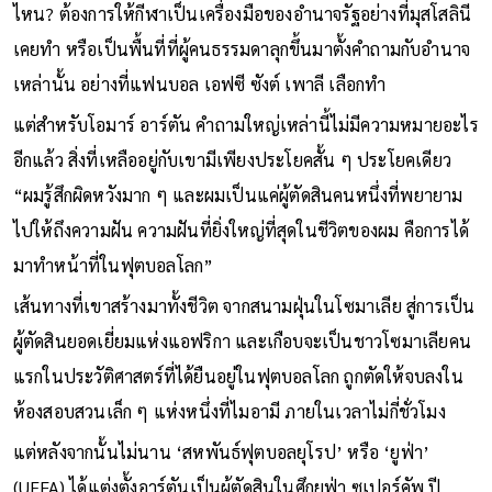
ไหน? ต้องการให้กีฬาเป็นเครื่องมือของอำนาจรัฐอย่างที่มุสโสลินี
เคยทำ หรือเป็นพื้นที่ที่ผู้คนธรรมดาลุกขึ้นมาตั้งคำถามกับอำนาจ
เหล่านั้น อย่างที่แฟนบอล เอฟซี ซังต์ เพาลี เลือกทำ
แต่สำหรับโอมาร์ อาร์ตัน คำถามใหญ่เหล่านี้ไม่มีความหมายอะไร
อีกแล้ว สิ่งที่เหลืออยู่กับเขามีเพียงประโยคสั้น ๆ ประโยคเดียว
“ผมรู้สึกผิดหวังมาก ๆ และผมเป็นแค่ผู้ตัดสินคนหนึ่งที่พยายาม
ไปให้ถึงความฝัน ความฝันที่ยิ่งใหญ่ที่สุดในชีวิตของผม คือการได้
มาทำหน้าที่ในฟุตบอลโลก”
เส้นทางที่เขาสร้างมาทั้งชีวิต จากสนามฝุ่นในโซมาเลีย สู่การเป็น
ผู้ตัดสินยอดเยี่ยมแห่งแอฟริกา และเกือบจะเป็นชาวโซมาเลียคน
แรกในประวัติศาสตร์ที่ได้ยืนอยู่ในฟุตบอลโลก ถูกตัดให้จบลงใน
ห้องสอบสวนเล็ก ๆ แห่งหนึ่งที่ไมอามี ภายในเวลาไม่กี่ชั่วโมง
แต่หลังจากนั้นไม่นาน ‘สหพันธ์ฟุตบอลยุโรป’ หรือ ‘ยูฟ่า’
(UEFA) ได้แต่งตั้งอาร์ตันเป็นผู้ตัดสินในศึกยูฟ่า ซูเปอร์คัพ ปี