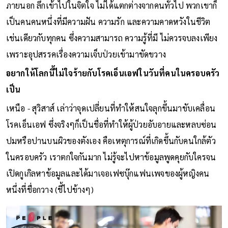
ภายนอก ลึกเข้าไปในจิตใจ ไม่ได้แตกต่างจากคนทั่วไป พวกเขาก็
เป็นคนคนหนึ่งที่มีความฝัน ความรัก และความคาดหวังในชีวิต
เช่นเดียวกับทุกคน ซึ่งความสามารถ ความรู้ที่มี ไม่ควรจบลงเพียง
เพราะอุปสรรคเรื่องความเจ็บป่วยเข้ามาขัดขวาง
อยากให้โลกนี้ไม่ใจร้ายกับโรคเอ็นเอฟในวันที่คนในครอบครัว
เป็น
เหนือ - สุวิสาส์ เล่าว่าจุดเปลี่ยนที่ทำให้สนใจลุกขึ้นมาขับเคลื่อน
โรคเอ็นเอฟ ซึ่งจริงๆก็เป็นชื่อที่ทำให้ผู้ป่วยอับอายและหลบซ่อน
ปมหรือปานบนผิวของตังเอง คือเหตุการณ์ที่เกิดขึ้นกับคนใกล้ตัว
ในครอบครัว เราตกใจกันมาก ไม่รู้จะไปหาข้อมูลพูดคุยกับใครจน
เปิดกูเกิลหาข้อมูลและได้มาเจอเฟซบุ๊กแฟนเพจของผู้หญิงคน
หนึ่งที่ชื่อกวาง (ชี้ไปข้างๆ)