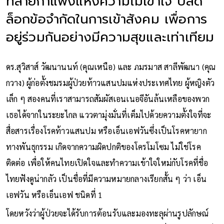
ทลายกำแพงแห่งความไม่เข้าใจ ปลด
ล็อกข้อจำกัดในการเข้าสังคม เพื่อการ
อยู่ร่วมกันอย่างมีความสุขและเท่าเทียม
ดร.สุวิสาส์ วัฒนานนท์ (คุณเหนือ) และ ภมรมาส สาลีพัฒนา (คุณ
กวาง) ผู้ก่อตั้งชมรมผู้ป่วยท้าวแสนปมแห่งประเทศไทย ผู้หญิงตัว
เล็ก ๆ สองคนที่เราสามารถสัมผัสเอนเนอจีอันล้นเหลือของพวก
เธอได้จากในระยะไกล แววตามุ่งมั่นที่เต็มไปด้วยความตั้งใจที่จะ
สื่อสารเรื่องโรคท้าวแสนปม หรือเอ็นเอฟวันซึ่งเป็นโรคหายาก
ทางพันธุกรรม เกิดจากความผิดปกติของโครโมโซม ไม่ใช่โรค
ติดต่อ เพื่อให้คนไทยเปิดใจและทำความเข้าใจใหม่กับโรคที่ชื่อ
ไทยฟังดูน่ากลัว เป็นชื่อที่มีความหมายกลางเรียกสั้น ๆ ว่า เอ็น
เอฟวัน หรือเอ็นเอฟ ชนิดที่ 1
โดยหวังว่าผู้ป่วยจะได้รับการต้อนรับและมองทะลุผ่านรูปลักษณ์