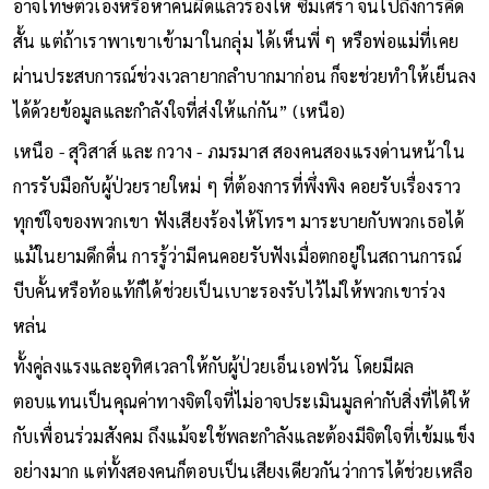
อาจโทษตัวเองหรือหาคนผิดแล้วร้องไห้ ซึมเศร้า จนไปถึงการคิด
สั้น แต่ถ้าเราพาเขาเข้ามาในกลุ่ม ได้เห็นพี่ ๆ หรือพ่อแม่ที่เคย
ผ่านประสบการณ์ช่วงเวลายากลำบากมาก่อน ก็จะช่วยทำให้เย็นลง
ได้ด้วยข้อมูลและกำลังใจที่ส่งให้แก่กัน” (เหนือ)
เหนือ - สุวิสาส์ และ กวาง - ภมรมาส สองคนสองแรงด่านหน้าใน
การรับมือกับผู้ป่วยรายใหม่ ๆ ที่ต้องการที่พึ่งพิง คอยรับเรื่องราว
ทุกข์ใจของพวกเขา ฟังเสียงร้องไห้โทรฯ มาระบายกับพวกเธอได้
แม้ในยามดึกดื่น การรู้ว่ามีคนคอยรับฟังเมื่อตกอยู่ในสถานการณ์
บีบคั้นหรือท้อแท้ก็ได้ช่วยเป็นเบาะรองรับไว้ไม่ให้พวกเขาร่วง
หล่น
ทั้งคู่ลงแรงและอุทิศเวลาให้กับผู้ป่วยเอ็นเอฟวัน โดยมีผล
ตอบแทนเป็นคุณค่าทางจิตใจที่ไม่อาจประเมินมูลค่ากับสิ่งที่ได้ให้
กับเพื่อนร่วมสังคม ถึงแม้จะใช้พละกำลังและต้องมีจิตใจที่เข้มแข็ง
อย่างมาก แต่ทั้งสองคนก็ตอบเป็นเสียงเดียวกันว่าการได้ช่วยเหลือ