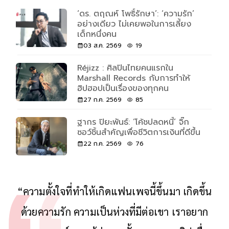
‘ดร. ตฤณห์ โพธิ์รักษา’: ‘ความรัก’
อย่างเดียว ไม่เคยพอในการเลี้ยง
เด็กหนึ่งคน
03 ส.ค. 2569
19
Réjizz : ศิลปินไทยคนแรกใน
Marshall Records กับการทำให้
ฮิปฮอปเป็นเรื่องของทุกคน
27 ก.ค. 2569
85
ฐากร ปิยะพันธ์: ‘โค้ชปลดหนี้’ จิ๊ก
ซอว์ชิ้นสำคัญเพื่อชีวิตการเงินที่ดีขึ้น
22 ก.ค. 2569
76
“ความตั้งใจที่ทำให้เกิดแฟนเพจนี้ขึ้นมา เกิดขึ้น
ด้วยความรัก ความเป็นห่วงที่มีต่อเขา เราอยาก