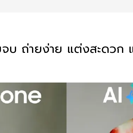
จบ ถ่ายง่าย แต่งสะดวก แช