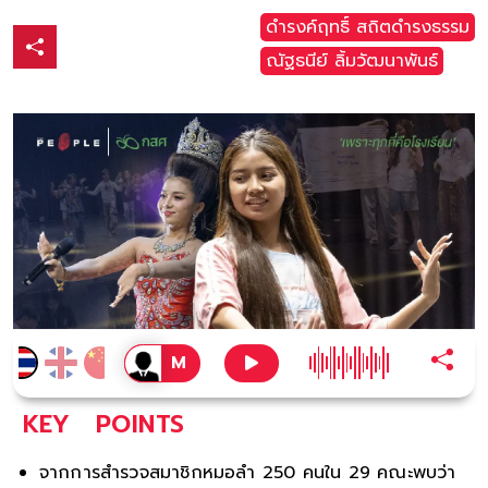
ดำรงค์ฤทธิ์ สถิตดำรงธรรม
ณัฐธนีย์ ลิ้มวัฒนาพันธ์
KEY
POINTS
จากการสำรวจสมาชิกหมอลำ 250 คนใน 29 คณะพบว่า