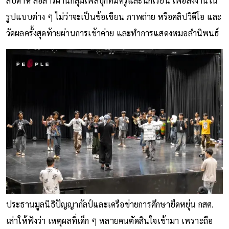
สัปดาห์ สื่อสารผ่านกลุ่มเฟสบุ๊กที่มีครูและนักเรียน เพื่อส่งงานใน
รูปแบบต่าง ๆ ไม่ว่าจะเป็นข้อเขียน ภาพถ่าย หรือคลิปวิดีโอ และ
วัดผลครั้งสุดท้ายผ่านการเข้าค่าย และทำการแสดงหมอลำนิพนธ์
ประธานมูลนิธิปัญญากัลป์และเครือข่ายการศึกษายืดหยุ่น กสศ.
เล่าให้ฟังว่า เหตุผลที่เด็ก ๆ หลายคนตัดสินใจเข้ามา เพราะถือ