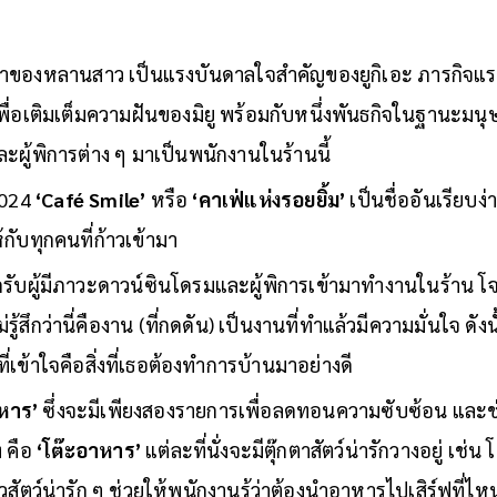
กครั้ง สะท้อนให้เห็นถึงช่องว่างในการจ้างงานของคนพิการที่ย
าของหลานสาว เป็นแรงบันดาลใจสำคัญของยูกิเอะ ภารกิจแ
ื่อเติมเต็มความฝันของมิยู พร้อมกับหนึ่งพันธกิจในฐานะมนุษย์ ค
ผู้พิการต่าง ๆ มาเป็นพนักงานในร้านนี้
2024
‘Café Smile’
หรือ
‘คาเฟ่แห่งรอยยิ้ม’
เป็นชื่ออันเรียบง
ห้กับทุกคนที่ก้าวเข้ามา
ดรับผู้มีภาวะดาวน์ซินโดรมและผู้พิการเข้ามาทำงานในร้าน โจ
รู้สึกว่านี่คืองาน (ที่กดดัน) เป็นงานที่ทำแล้วมีความมั่นใจ ดั
เข้าใจคือสิ่งที่เธอต้องทำการบ้านมาอย่างดี
าหาร’
ซึ่งจะมีเพียงสองรายการเพื่อลดทอนความซับซ้อน และ
ง คือ
‘โต๊ะอาหาร’
แต่ละที่นั่งจะมีตุ๊กตาสัตว์น่ารักวางอยู่ เช่