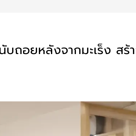
เวลานับถอยหลังจากมะเร็ง สร