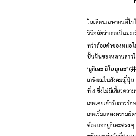
เ
ในเดือนเมษายนที่ใบไ
วินิจฉัยว่าเธอเป็นมะ
ทว่าถ้อยคำของหมอไม่
ปั้นฝันของหลานสาวให้
‘ยูกิเอะ อิโนอุเอะ
เกษียณในสังคมญี่ปุ่
ที่ 4 ซึ่งไม่มีเสี้ยว
เธอเคยเข้ารับการรักษ
เธอเริ่มแสดงความผิด
ต้องบอกยูกิเอะตรง ๆ 