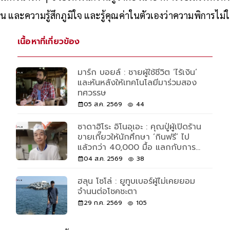
วสัตว์น่ารัก ๆ ช่วยให้พนักงานรู้ว่าต้องนำอาหารไปเสิร์ฟที่ไหน 
ละความรู้สึกภูมิใจ และรู้คุณค่าในตัวเองว่าความพิการไม่ใ
เนื้อหาที่เกี่ยวข้อง
มาร์ก บอยล์ : ชายผู้ใช้ชีวิต ‘ไร้เงิน’
และหันหลังให้เทคโนโลยีมาร่วมสอง
ทศวรรษ
05 ส.ค. 2569
44
ซาดาฮิโระ อิโนอุเอะ : คุณปู่ผู้เปิดร้าน
ขายเกี๊ยวให้นักศึกษา ‘กินฟรี’ ไป
แล้วกว่า 40,000 มื้อ แลกกับการ
ช่วยล้างจาน 30 นาที
04 ส.ค. 2569
38
ฮลุน โซโล่ : ยูทูบเบอร์ผู้ไม่เคยยอม
จำนนต่อโชคชะตา
29 ก.ค. 2569
105