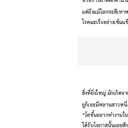
หรือการผ่าตัดก็ตาม แล
แต่ถึงแม้โลกจะสีเทา
โรคมะเร็งอย่างเข้มแข
สิ่งที่ยิ่งใหญ่ มักเกิ
ยูกิเอะมีหลานสาวหนึ่ง
“โตขี้นอยากทำงานใน