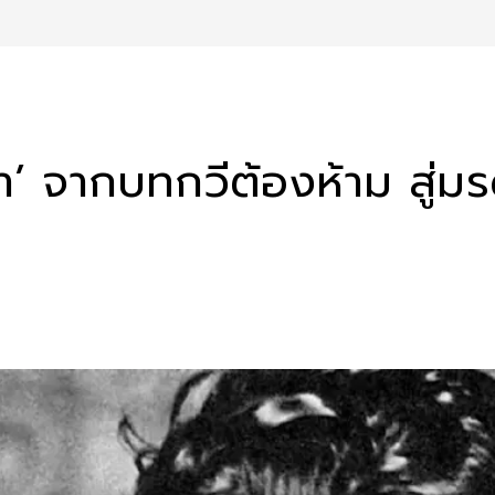
า’ จากบทกวีต้องห้าม สู่มรด