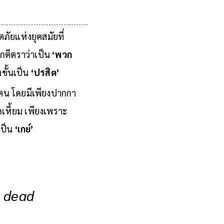
ัยแห่งยุคสมัยที่
กตีตราว่าเป็น
‘พวก
ขั้นเป็น
‘ปรสิต’
งตน โดยมีเพียงปากกา
เหี้ยม เพียงเพราะ
เป็น
‘เกย์’
a dead