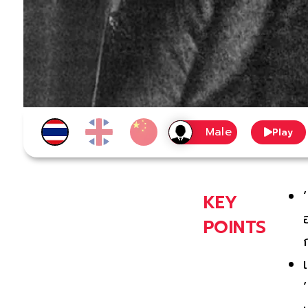
Play
KEY
POINTS