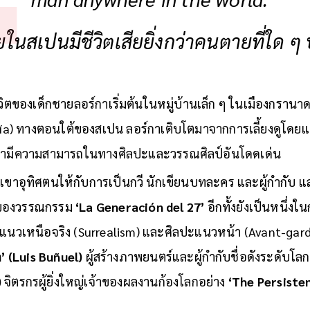
man anywhere in the world.”
ในสเปนมีชีวิตเสียยิ่งกว่าคนตายที่ใด ๆ
ีวิตของเด็กชายลอร์กาเริ่มต้นในหมู่บ้านเล็ก ๆ ในเมืองกราน
cía) ทางตอนใต้ของสเปน ลอร์กาเติบโตมาจากการเลี้ยงดูโดยแม
้เขามีความสามารถในทางศิลปะและวรรณศิลป์อันโดดเด่น
เขาอุทิศตนให้กับการเป็นกวี นักเขียนบทละคร และผู้กำกับ แ
สุดของวรรณกรรม
‘La Generación del 27’
อีกทั้งยังเป็นหนึ่งใน
นวเหนือจริง (Surrealism) และศิลปะแนวหน้า (Avant-garde)
ล’ (Luis Buñuel)
ผู้สร้างภาพยนตร์และผู้กำกับชื่อดังระดับโล
)
จิตรกรผู้ยิ่งใหญ่เจ้าของผลงานก้องโลกอย่าง
‘The Persiste