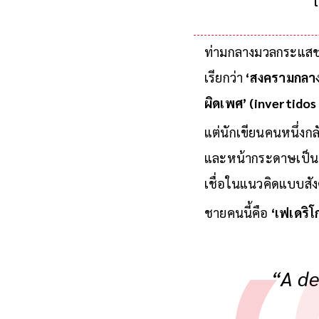
ท่ามกลางมวลกระแสชาต
เรียกว่า
‘สงครามกลาง
ผิดเพศ’ (invertidos
แต่นักเขียนคนหนึ่งก
และหน้ากระดาษเป็นอา
เชื่อในแนวคิดแบบสั
ชายคนนี้คือ
‘เฟเดริโ
“A de