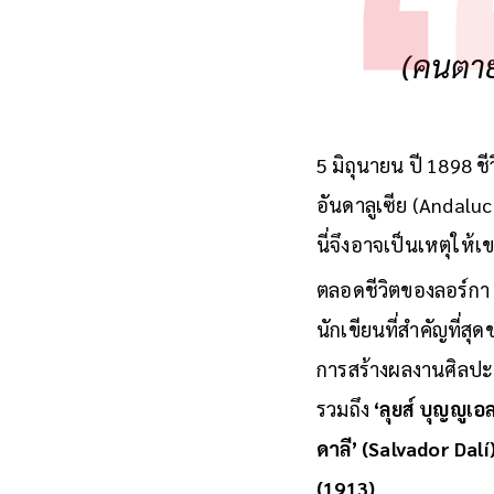
(คนตาย
5 มิถุนายน ปี 1898 ช
อันดาลูเซีย (Andalu
นี่จึงอาจเป็นเหตุให
ตลอดชีวิตของลอร์กา 
นักเขียนที่สำคัญที่
การสร้างผลงานศิลปะแ
รวมถึง
‘ลุยส์ บุญญูเอ
ดาลี’ (Salvador Dalí