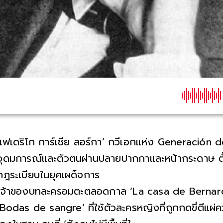
‘เฟเดริโก การ์เซีย ลอร์กา’ กวีเอกแห่ง Generación de
อุดมการณ์และตัวตนผ่านปลายปากกาและหน้ากระดาษ ตั
กฎระเบียบในยุคเผด็จการ
เจ้าของบทละครอมตะตลอดกาล ‘La casa de Bernar
‘Bodas de sangre’ ที่ใช้ตัวละครหญิงที่ถูกกดขี่ตีแผ