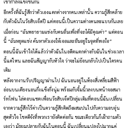
เขากำลังแข่งขันกัน
อีกครั้งที่ฉันรู้สึกว่าตัวเองแตกต่างจากคนเหล่านั้น ความรู้สึกคล้าย
กับตัวฉันในวัยสิบเจ็ดปี แต่ตอนนี้เป็นความต่างคนละแบบกันเลย
เมื่อก่อน
“ฉันพยายามแข่งกับคนอื่นเพื่อที่จะได้มีคุณค่า”
แต่ตอน
นี้
“ฉันหยุดแข่ง ค้นหาตัวเองให้เจอและยืนอยู่ในจุดที่พอใจ”
ตอนนี้ฉันเข้าใจได้แล้วว่าตัวฉันในอดีตแตกต่างกับฉันในช่วงเวลา
นี้แค่ไหน และฉันสัญญากับหัวใจ ว่าจะไม่ย้อนกลับไปเป็นใครคน
เดิม
หลังจากงานรับปริญญาผ่านไป ฉันนอนอยู่ในห้องสี่เหลี่ยมสีฟ้า
อ่อนบนเตียงนอนกึ่งแข็งกึ่งนุ่ม พร้อมกับจิ้มนิ้วลงบนหน้าจอสมา
ร์ทโฟน ไล่ตอบแชตเพื่อนวัยสิบเจ็ดปีกลุ่มเดิมที่ตอนนี้ฉันเปลี่ยน
จากความรู้สึกไร้ค่าเป็นความรู้สึกคิดถึงผสมปนไปกับความอบอุ่น
สุดหัวใจ โชคดีจังที่พวกเรายังติดต่อกัน ขณะเดียวกันก็เฝ้าถามตัว
เองว่า มัธยมปลายกับฉันในตอนนี้ ฉันเปลี่ยนแปลงไปมากแค่