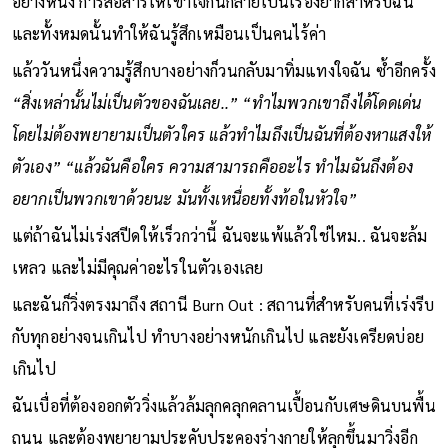
อย่างหนึ่ง การสื่อสารให้เข้าใจกันกลายเป็นเรื่องยากสำหรับฉัน
และทั้งหมดนั้นทำให้ฉันรู้สึกเหมือนเป็นคนไร้ค่า
แล้ววันหนึ่งความรู้สึกบางอย่างก็วนกลับมาทิ่มแทงใจฉัน ซ้ำอีกครั้ง
“สิ่งเหล่านั้นไม่เป็นตัวของฉันเลย..” “ทำไมพวกเขาถึงได้โดดเด่น
โดยไม่ต้องพยายามเป็นตัวใคร แล้วทำไมถึงเป็นฉันที่ต้องหาแสงให้
ตัวเอง” “แล้วฉันคือใคร ความสามารถคืออะไร ทำไมฉันถึงต้อง
อยากเป็นพวกเขาด้วยนะ มันทั้งเหนื่อยทั้งท้อในหัวใจ”
แต่ถ้าฉันไม่เร่งสปีดให้เร็วกว่านี้ ฉันจะแพ้แล้วใช่ไหม.. ฉันจะล้ม
เหลว และไม่มีคุณค่าอะไรในตัวเองเลย
และฉันก็วิ่งตรงมาถึง สถานี Burn Out : สถานที่สำหรับคนที่เร่งรีบ
กับทุกอย่างจนเกินไป ทำบางอย่างหนักเกินไป และยังเครียดบ่อย
เกินไป
ฉันเบื่อที่ต้องออกตัววิ่งแล้วล้มลุกคลุกคลานเปื้อนกับเศษดินบนพื้น
ถนน และต้องพยายามประคับประคองร่างกายให้ลุกขึ้นมาวิ่งอีก