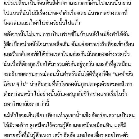
แปรเปลี่ยนเป็นก้อนหินสีดำเงา และเวลาก็ผ่านไปแบบนั้น ผ่าน
ไปแบบที่ฉันไม่มีเรื่องน่าจดจำสักเรื่องเลย ฉันพลาดช่วงเวลาที่
โดดเด่นและล้ำค่าในช่วงวัยนั้นไปแล้ว
หลังจากนั้นไม่นาน การเป็นเฟรชชี่ในบ้านหลังใหม่ยิ่งทำให้ฉัน
รู้สึกเบื่อหน่ายหัวใจมากเหลือเกิน ฉันแค่อยากเร่งรีบที่จะเข้าเรียน
และรีบกลับหอพักให้ช่วงเวลาในแต่ละวันมันจบลงอย่างรวดเร็ว
ฉันเบื่อที่ต้องถูกเรียกให้มารวมตัวกันอยู่ทุกวัน และคำที่ดูเหมือน
จะอธิบายสถานการณ์ตอนนั้นสำหรับฉันได้ดีที่สุด ก็คือ
“แค่ทำมัน
ให้จบ ๆ ไป”
น่าเสียดายที่หัวใจของฉันถูกปลกคุมด้วยหมอกสีเทา
ดำมาก่อนหน้า ไม่อย่างนั้นฉันคงสนุกกับชีวิตช่วงแรกเริ่มในรั้ว
มหาวิทยาลัยมากกว่านี้
แม้หัวใจจะเย็นเฉียบเทียบเท่าภูเขาน้ำแข็ง กัดกร่อนความเป็นคน
ให้มีรอยร้าว ดูเหมือนไร้ความรู้สึก และหนักเหมือนหิน แต่ก็มี
หลายครั้งที่มันรู้สึกเหงา เศร้า อึดอัด และโดดเดี่ยว คอยโทษตัว