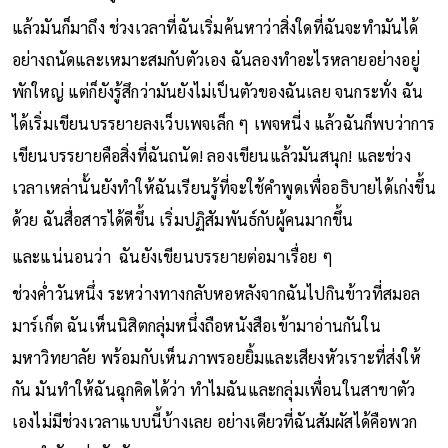
แล้วมันก็มาถึง ช่วงเวลาที่ฉันเริ่มค้นหาว่าสิ่งใดที่ฉันจะทำมันได้
อย่างถนัดและเหมาะสมกับตัวเอง ฉันลองทำอะไรหลายอย่างอยู่
พักใหญ่ แต่ก็ยังรู้สึกว่ามันยังไม่เป็นตัวของฉันเลย จนกระทั่ง ฉัน
ได้เริ่มเขียนบรรยายลงเว็บเพจเล็ก ๆ เพจหนี่ง แล้วฉันก็พบว่าการ
เขียนบรรยายคือสิ่งที่ฉันถนัด! ลองเขียนแล้วมันสนุก! และช่วง
เวลาเหล่านั้นยังทำให้ฉันเรียนรู้ที่จะใช้คำพูดเพื่ออธิบายได้เก่งขึ้น
ด้วย ฉันสื่อสารได้ดีขึ้น เริ่มปฏิสัมพันธ์กับผู้คนมากขึ้น
และแน่นอนว่า ฉันยังเขียนบรรยายต่อมาเรื่อย ๆ
ช่วงค่ำวันหนึ่ง ระหว่างทางกลับหอหลังจากฉันไปกินข้าวที่สมอล
มาร์เก็ต ฉันเห็นนิสิตกลุ่มหนึ่งถือหนังสือเข้ามาอ่านกันใน
มหาวิทยาลัย พร้อมกับเห็นภาพรอยยิ้มและเสียงหัวเราะที่ส่งให้
กัน มันทำให้ฉันฉุกคิดได้ว่า ทำไมฉันและกลุ่มเพื่อนในสาขาตัว
เองไม่มีช่วงเวลาแบบนี้บ้างเลย อย่างเดียวที่ฉันสัมผัสได้คือพวก