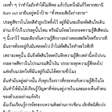
เองซ้ำ ๆ ว่าทำไมถึงทำได้ไม่ดีพอ แล้ววันหนึ่งฉันก็วิ่งจากสถานี
Burn out มายืนอยู่หน้าป้าย
“ทิ้งของเสียในร่างกาย”
ประตูสีขาวในโลกสีดำถูกเปิดทิ้งไว้ อยู่ที่ฉันจะเลือกตัดสินใจเดิน
ผ่านเข้าไปในประตูนั้นไหม หรือฉันยังจะโอบกอดความรู้สึกสีหม่น
ๆ นี้เอาไว้ ขณะเดียวกันความรู้สึกบางอย่างคอยสะกิดใจหรือบางที
ฉันอาจต้องอยู่กับมันตลอดไป ถ้าไม่ตัดสินใจทำอะไรสักที
เพราะเหตุนั้น ฉันจึงตัดสินใจจดบันทึกความรู้สึกเหล่านี้ลงไปบน
กระดาษสีขาวในโปรแกรมสีน้ำเงิน บรรยายทุกความรู้สึกลงไป
แต่กลับแปลกใจที่ฉันอยู่กับมันได้หลายชั่วโมง
ฉันทำมันอยู่อย่างนั้น กับทุกเรื่องราวที่กระทบกับความรู้สึกในใจ
มันทำให้ฉันได้เรียนรู้ปัญหาที่ซ่อนอยู่ภายในและมองเห็นตัวตน
ของตัวเองอย่างแท้จริง
ฉันเริ่มเรียนรู้การจัดระบบความคิดผ่านการเขียน เลิกติดนิสัยเร่ง