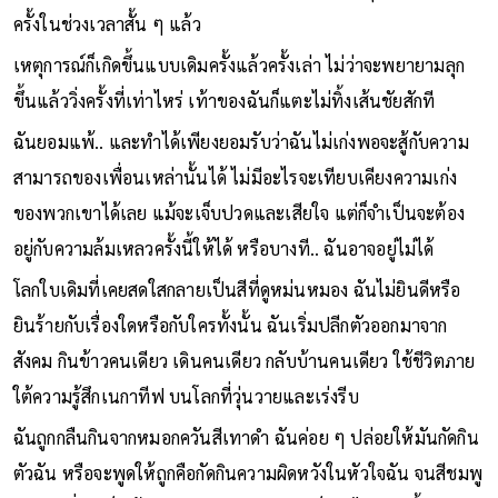
ครั้งในช่วงเวลาสั้น ๆ แล้ว
เหตุการณ์ก็เกิดขึ้นแบบเดิมครั้งแล้วครั้งเล่า ไม่ว่าจะพยายามลุก
ขึ้นแล้ววิ่งครั้งที่เท่าไหร่ เท้าของฉันก็แตะไม่ทิ้งเส้นชัยสักที
ฉันยอมแพ้.. และทำได้เพียงยอมรับว่าฉันไม่เก่งพอจะสู้กับความ
สามารถของเพื่อนเหล่านั้นได้ ไม่มีอะไรจะเทียบเคียงความเก่ง
ของพวกเขาได้เลย แม้จะเจ็บปวดและเสียใจ แต่ก็จำเป็นจะต้อง
อยู่กับความล้มเหลวครั้งนี้ให้ได้ หรือบางที.. ฉันอาจอยู่ไม่ได้
โลกใบเดิมที่เคยสดใสกลายเป็นสีที่ดูหม่นหมอง ฉันไม่ยินดีหรือ
ยินร้ายกับเรื่องใดหรือกับใครทั้งนั้น ฉันเริ่มปลีกตัวออกมาจาก
สังคม กินข้าวคนเดียว เดินคนเดียว กลับบ้านคนเดียว ใช้ชีวิตภาย
ใต้ความรู้สึกเนกาทีฟ บนโลกที่วุ่นวายและเร่งรีบ
ฉันถูกกลืนกินจากหมอกควันสีเทาดำ ฉันค่อย ๆ ปล่อยให้มันกัดกิน
ตัวฉัน หรือจะพูดให้ถูกคือกัดกินความผิดหวังในหัวใจฉัน จนสีชมพู