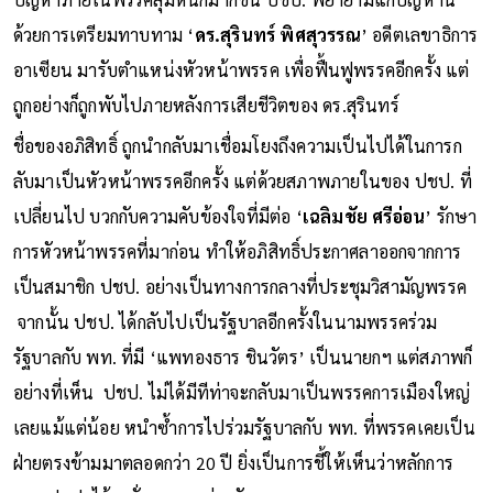
ปัญหาภายในพรรคสุมหนักมากขึ้น ปชป. พยายามแก้ปัญหานี้
ด้วยการเตรียมทาบทาม ‘
ดร.สุรินทร์ พิศสุวรรณ
’ อดีตเลขาธิการ
อาเซียน มารับตำแหน่งหัวหน้าพรรค เพื่อฟื้นฟูพรรคอีกครั้ง แต่
ถูกอย่างก็ถูกพับไปภายหลังการเสียชีวิตของ ดร.สุรินทร์
ชื่อของอภิสิทธิ์ ถูกนำกลับมาเชื่อมโยงถึงความเป็นไปได้ในการก
ลับมาเป็นหัวหน้าพรรคอีกครั้ง แต่ด้วยสภาพภายในของ ปชป. ที่
เปลี่ยนไป บวกกับความคับข้องใจที่มีต่อ ‘
เฉลิมชัย ศรีอ่อน
’ รักษา
การหัวหน้าพรรคที่มาก่อน ทำให้อภิสิทธิ์ประกาศลาออกจากการ
เป็นสมาชิก ปชป. อย่างเป็นทางการกลางที่ประชุมวิสามัญพรรค
จากนั้น ปชป. ได้กลับไปเป็นรัฐบาลอีกครั้งในนามพรรคร่วม
รัฐบาลกับ พท. ที่มี ‘แพทองธาร ชินวัตร’ เป็นนายกฯ แต่สภาพก็
อย่างที่เห็น ปชป. ไม่ได้มีทีท่าจะกลับมาเป็นพรรคการเมืองใหญ่
เลยแม้แต่น้อย หนำซ้ำการไปร่วมรัฐบาลกับ พท. ที่พรรคเคยเป็น
ฝ่ายตรงข้ามมาตลอดกว่า 20 ปี ยิ่งเป็นการชี้ให้เห็นว่าหลักการ