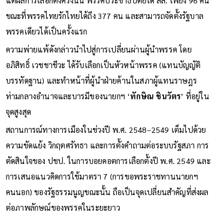
แต่ผลการเลือกตั้งครั้งนั้น พรรคประชาธิปัตย์ได้ สส. เพียง 96 คน
ขณะที่พรรคไทยรักไทยได้ถึง 377 คน และสามารถจัดตั้งรัฐบาล
พรรคเดียวได้เป็นครั้งแรก
ความพ่ายแพ้ดังกล่าวนำไปสู่การเปลี่ยนผ่านผู้นำพรรค โดย
อภิสิทธิ์ เวชชาชีวะ ได้รับเลือกเป็นหัวหน้าพรรค (แทนบัญญัติ
บรรทัดฐาน) และทำหน้าที่ผู้นำฝ่ายค้านในสภาผู้แทนราษฎร
ท่ามกลางอำนาจและบารมีของนายกฯ ‘
ทักษิณ ชินวัตร
’ ที่อยู่ใน
จุดสูงสุด
สถานการณ์ทางการเมืองในช่วงปี พ.ศ. 2548–2549 เต็มไปด้วย
ความขัดแย้ง วิกฤตศรัทธา และการตั้งคำถามต่อระบบรัฐสภา การ
ตัดสินใจของ ปชป. ในการบอยคอตการเลือกตั้งปี พ.ศ. 2549 และ
การเสนอแนวคิดการใช้มาตรา 7 (การขอพระราชทานนายกฯ
คนนอก) ของรัฐธรรมนูญขณะนั้น ถือเป็นจุดเปลี่ยนสำคัญที่ส่งผล