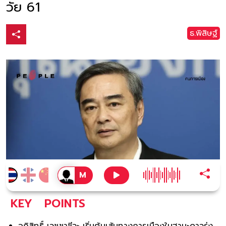
วัย 61
ธ.พิสิษฐ์
KEY
POINTS
อภิสิทธิ์ เวชชาชีวะ เริ่มต้นเส้นทางการเมืองในฐานะดาวรุ่ง