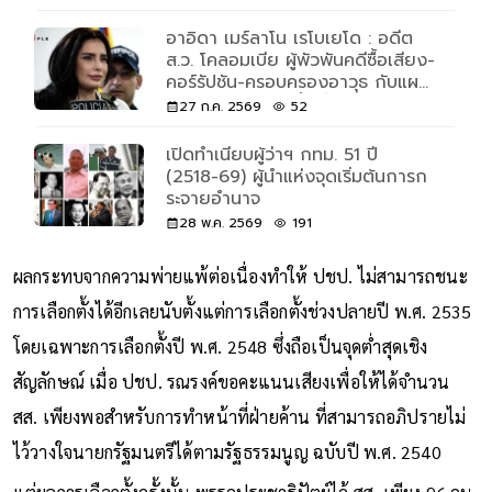
04 ส.ค. 2569
21
อาอิดา เมร์ลาโน เรโบเยโด : อดีต
ส.ว. โคลอมเบีย ผู้พัวพันคดีซื้อเสียง-
คอร์รัปชัน-ครอบครองอาวุธ กับแผน
โรยตัวแหกคุก 3 ชั้นที่ฮอลลีวูดยัง
27 ก.ค. 2569
52
ต้องทึ่ง
เปิดทำเนียบผู้ว่าฯ กทม. 51 ปี
(2518-69) ผู้นำแห่งจุดเริ่มต้นการก
ระจายอำนาจ
28 พ.ค. 2569
191
ผลกระทบจากความพ่ายแพ้ต่อเนื่องทำให้ ปชป. ไม่สามารถชนะ
การเลือกตั้งได้อีกเลยนับตั้งแต่การเลือกตั้งช่วงปลายปี พ.ศ. 2535
โดยเฉพาะการเลือกตั้งปี พ.ศ. 2548 ซึ่งถือเป็นจุดต่ำสุดเชิง
สัญลักษณ์ เมื่อ ปชป. รณรงค์ขอคะแนนเสียงเพื่อให้ได้จำนวน
สส. เพียงพอสำหรับการทำหน้าที่ฝ่ายค้าน ที่สามารถอภิปรายไม่
ไว้วางใจนายกรัฐมนตรีได้ตามรัฐธรรมนูญ ฉบับปี พ.ศ. 2540