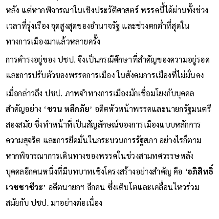
ใกล้ฝั่ง
’ จากอายุและสภาพความถดถอยทางการเลือกตั้งในช่วง
หลัง แต่หากพิจารณาในเชิงประวัติศาสตร์ พรรคนี้ได้ผ่านทั้งช่วง
เวลาที่รุ่งเรือง จุดสูงสุดของอำนาจรัฐ และช่วงตกต่ำที่สุดใน
ทางการเมืองมาแล้วหลายครั้ง
การดำรงอยู่ของ ปชป. จึงเป็นกรณีศึกษาที่สำคัญของความอยู่รอด
และการปรับตัวของพรรคการเมือง ในสังคมการเมืองที่ไม่มั่นคง
เมื่อกล่าวถึง ปชป. ภาพจำทางการเมืองมักเชื่อมโยงกับบุคคล
สำคัญอย่าง ‘
ชวน หลีกภัย
’ อดีตหัวหน้าพรรคและนายกรัฐมนตรี
สองสมัย ซึ่งทำหน้าที่เป็นสัญลักษณ์ของการเมืองแบบหลักการ
ความสุจริต และการยึดมั่นในกระบวนการรัฐสภา อย่างไรก็ตาม
หากพิจารณาการเดินทางของพรรคในช่วงสามทศวรรษหลัง
บุคคลอีกคนหนึ่งที่มีบทบาทเชิงโครงสร้างอย่างสำคัญ คือ ‘
อภิสิทธิ์
เวชชาชีวะ
’ อดีตนายกฯ อีกคน ซึ่งเติบโตและเคลื่อนไหวร่วม
สมัยกับ ปชป. มาอย่างต่อเนื่อง