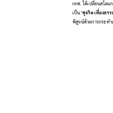
ครั้ง ความท้าทายที่แท
กกต. ได้เปลี่ยนสโล
เป็น
‘สุจริต เที่ยง
พิสูจน์ด้วยการกระทำแ