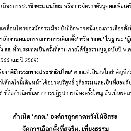
ในห้วงเวลานี้ หากมองผิวเผิน หลายฝ่ายอาจให้น้ำหนักไปที่
อง การช่วงชิงคะแนนนิยม หรือการจัดวางตัวบุคคลเพื่อเตรียม
ลื่อนไหวของนักการเมือง ยังมีอีกฟากหนึ่งของการเลือกตั้งที
สำนักงานคณะกรรมการการเลือกตั้ง’
หรือ
‘กกต.’
ในฐานะ
‘ผู
ง สส. ทั่วประเทศเป็นครั้งที่สาม ภายใต้รัฐธรรมนูญฉบับปี พ.ศ.
 2566 และปี 2569)
พียง
‘พิธีกรรมทางประชาธิปไตย’
หากแต่เป็นกลไกสำคัญที่
ำให้กลไกนี้เดินหน้าได้อย่างบริสุทธิ์ ยุติธรรม และเป็นที่ยอมร
ะ’
ที่ถือกำเนิดขึ้นจากการปฏิรูปการเมืองครั้งใหญ่ อันเป็นผ
กำเนิด ‘กกต.’ องค์กรถูกคาดหวังให้อิสระ