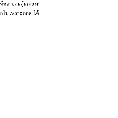
มสุจริต (ปี พ.ศ. 2566
ที่หลายคนคุ้นเคย มา
อกไป เพราะ กกต. ได้