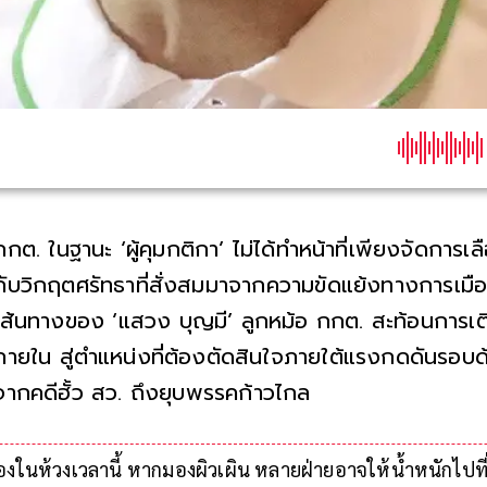
กกต. ในฐานะ ‘ผู้คุมกติกา’ ไม่ได้ทำหน้าที่เพียงจัดการเล
กับวิกฤตศรัทธาที่สั่งสมมาจากความขัดแย้งทางการเม
เส้นทางของ ‘แสวง บุญมี’ ลูกหม้อ กกต. สะท้อนการ
ภายใน สู่ตำแหน่งที่ต้องตัดสินใจภายใต้แรงกดดันรอบด
จากคดีฮั้ว สว. ถึงยุบพรรคก้าวไกล บททดสอบของผู้คุม
ถูกต้องตามกฎหมาย