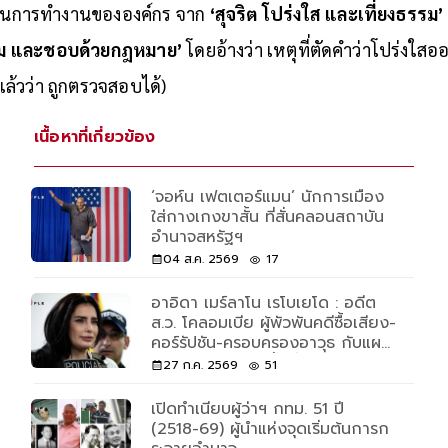
้จริงยังคงเดิม นั่นคือ การพิสูจน์การทำงานที่เป็นกลางและควา
แกนการทำงานขององค์กร จาก
‘สุจริต โปร่งใส และเที่ยงธรรม’
ธรรม และชอบด้วยกฎหมาย’
โดยอ้างว่า เหตุที่ตัดคำว่าโปร่งใสอ
ล้วว่า ถูกตรวจสอบได้)
เนื้อหาที่เกี่ยวข้อง
‘จอห์น เฟตเตอร์แมน’ นักการเมือง
ใส่กางเกงขาสั้น ที่สั่นคลอนสถาบัน
อำนาจสหรัฐฯ
04 ส.ค. 2569
17
อาอิดา เมร์ลาโน เรโบเยโด : อดีต
ส.ว. โคลอมเบีย ผู้พัวพันคดีซื้อเสียง-
คอร์รัปชัน-ครอบครองอาวุธ กับแผน
โรยตัวแหกคุก 3 ชั้นที่ฮอลลีวูดยัง
27 ก.ค. 2569
51
ต้องทึ่ง
เปิดทำเนียบผู้ว่าฯ กทม. 51 ปี