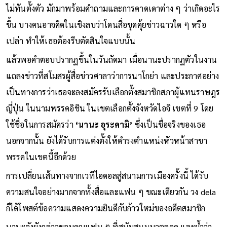
ไม่ทันตั้งตัว มักมาพร้อมคำถามและการคาดเดาต่าง ๆ ว่าเกิดอะไร
ขึ้น บางคนอาจคิดในเชิงลบว่าโดนสื่อขุดคุ้ยข่าวฉาวใด ๆ หรือ
เปล่า ทำให้เธอต้องรีบตัดสินใจแบบนั้น
แล้วพอคำตอบปรากฏขึ้นในวันถัดมา เมื่อนานะปรากฏตัวในงาน
แถลงข่าวที่สโมสรผู้สื่อข่าวศาลาว่าการนาโกย่า และประกาศอย่าง
เป็นทางการว่าเธอจะลงสมัครรับเลือกตั้งสมาชิกสภาผู้แทนราษฎร
ญี่ปุ่น ในนามพรรคอิชิน ในเขตเลือกตั้งจังหวัดไอจิ เขตที่ 9 โดย
ใช้ชื่อในการสมัครว่า
‘นานะ อุระคามิ’
ซึ่งเป็นชื่อจริงของเธอ
นอกจากนั้น ยังได้รับการแต่งตั้งให้ดำรงตำแหน่งหัวหน้าสาขา
พรรคในเขตนี้อีกด้วย
การเปลี่ยนเส้นทางจากเวทีไอดอลสู่สนามการเมืองครั้งนี้ ได้รับ
ความสนใจอย่างมากจากทั้งสื่อและแฟน ๆ ขณะเดียวกัน วง dela
ก็ได้โพสต์ข้อความแสดงความยินดีกับก้าวใหม่ของอดีตสมาชิก
นานะจังยังกล่าวขอบคุณแฟน ๆ ที่สนับสนุนมาตลอด และย้ำว่า