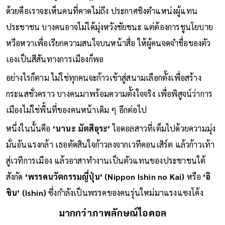
ด้วยคือเราจะเห็นคนที่คาดไม่ถึง ประกาศชิงตำแหน่งผู้แทน
ประชาชน บางคนอาจไม่ได้มุ่งหวังชัยชนะ แต่ต้องการชูนโยบาย
หวือหวาเพื่อเรียกความสนใจบนหน้าสื่อ ให้ผู้คนจดจำชื่อของตัว
เองเป็นสีสันทางการเมืองก็พอ
อย่างไรก็ตาม ไม่ใช่ทุกคนจะก้าวเข้าสู่สนามเลือกตั้งเพื่อสร้าง
กระแสชั่วคราว บางคนมาพร้อมความตั้งใจจริง เพื่อพิสูจน์ว่าการ
เมืองไม่ใช่พื้นที่ของคนหน้าเดิม ๆ อีกต่อไป
หนึ่งในนั้นคือ
‘นานะ มัตสึอุระ’
ไอดอลสาวที่เต็มไปด้วยความมุ่ง
มั่นอันแรงกล้า เธอตัดสินใจก้าวลงจากเวทีคอนเสิร์ต แล้วก้าวเท้า
สู่เวทีการเมือง แล้วอาสาทำงานเป็นตัวแทนของประชาชนใต้
สังกัด
‘พรรคนวัตกรรมญี่ปุ่น’ (Nippon Ishin no Kai)
หรือ
‘อิ
ชิน’ (Ishin)
ซึ่งกำลังเป็นพรรคของคนรุ่นใหม่มาแรงแซงโค้ง
มากกว่าภาพลักษณ์ไอดอล