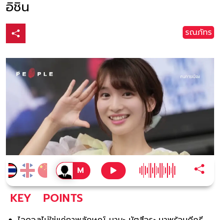
อิชิน
รณภัทร
KEY
POINTS
ไอดอลไม่ใช่แค่ภาพลักษณ์ นานะ มัตสึอุระ มาพร้อมดีกรี