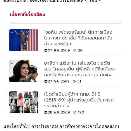
ฉลองวันเกิดของตัวเองร่วมกับแฟนคลับสด ๆ ร้อน ๆ
เนื้อหาที่เกี่ยวข้อง
‘จอห์น เฟตเตอร์แมน’ นักการเมือง
ใส่กางเกงขาสั้น ที่สั่นคลอนสถาบัน
อำนาจสหรัฐฯ
04 ส.ค. 2569
20
อาอิดา เมร์ลาโน เรโบเยโด : อดีต
ส.ว. โคลอมเบีย ผู้พัวพันคดีซื้อเสียง-
คอร์รัปชัน-ครอบครองอาวุธ กับแผน
โรยตัวแหกคุก 3 ชั้นที่ฮอลลีวูดยัง
27 ก.ค. 2569
51
ต้องทึ่ง
เปิดทำเนียบผู้ว่าฯ กทม. 51 ปี
(2518-69) ผู้นำแห่งจุดเริ่มต้นการก
ระจายอำนาจ
28 พ.ค. 2569
190
และโดยทั่วไป การประกาศจบการศึกษาจากวงการไอดอลแบบ