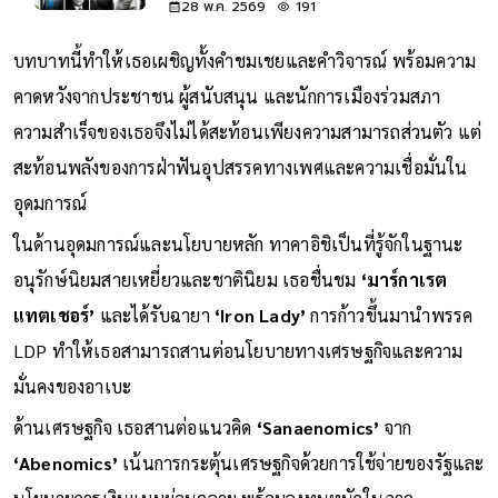
(2518-69) ผู้นำแห่งจุดเริ่มต้นการก
ระจายอำนาจ
28 พ.ค. 2569
191
บทบาทนี้ทำให้เธอเผชิญทั้งคำชมเชยและคำวิจารณ์ พร้อมความ
คาดหวังจากประชาชน ผู้สนับสนุน และนักการเมืองร่วมสภา
ความสำเร็จของเธอจึงไม่ได้สะท้อนเพียงความสามารถส่วนตัว แต่
สะท้อนพลังของการฝ่าฟันอุปสรรคทางเพศและความเชื่อมั่นใน
อุดมการณ์
ในด้านอุดมการณ์และนโยบายหลัก ทาคาอิชิเป็นที่รู้จักในฐานะ
อนุรักษ์นิยมสายเหยี่ยวและชาตินิยม เธอชื่นชม
‘มาร์กาเรต
แทตเชอร์’
และได้รับฉายา
‘Iron Lady’
การก้าวขึ้นมานำพรรค
LDP ทำให้เธอสามารถสานต่อนโยบายทางเศรษฐกิจและความ
มั่นคงของอาเบะ
ด้านเศรษฐกิจ เธอสานต่อแนวคิด
‘Sanaenomics’
จาก