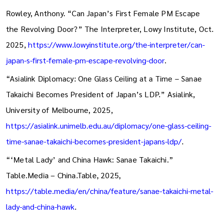
The Guardian International Edition. The Guardian,
https://www.theguardian.com/international
.
Rowley, Anthony. “Can Japan’s First Female PM Escape
the Revolving Door?” The Interpreter, Lowy Institute, Oct.
2025,
https://www.lowyinstitute.org/the-interpreter/can-
japan-s-first-female-pm-escape-revolving-door
.
“Asialink Diplomacy: One Glass Ceiling at a Time – Sanae
Takaichi Becomes President of Japan’s LDP.” Asialink,
University of Melbourne, 2025,
https://asialink.unimelb.edu.au/diplomacy/one-glass-ceiling-
time-sanae-takaichi-becomes-president-japans-ldp/
.
“‘Metal Lady’ and China Hawk: Sanae Takaichi.”
Table.Media – China.Table, 2025,
https://table.media/en/china/feature/sanae-takaichi-metal-