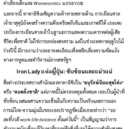
และส่งเสริมมาตรการสนับสนุนครอบครัว เช่น การลดหย่อนภาษี
ค่าเลี้ยงเด็กและ Womenomics แบบอาเบะ
นอกจากนี้ ทาคาอิชิเผชิญความท้าทายหลายด้าน การเยือนศาล
เจ้ายาสุคุนิยังคงสร้างความตึงเครียดกับจีนและเกาหลีใต้ เธอเคย
ปกป้องการเยือนศาลเจ้าในฐานะการแสดงความเคารพต่อผู้เสีย
ชีวิตเพื่อชาติ ไม่ใช่การยกย่องสงคราม แต่ในช่วงเทศกาลฤดูใบไม้
ร่วงปีนี้ มีรายงานว่าเธออาจงดเยือนเพื่อหลีกเลี่ยงความขัดแย้ง
ทางการทูตและคำวิจารณ์จากสหรัฐฯ
Iron Lady แห่งญี่ปุ่น: ซับซ้อนและแน่วแน่
สื่อต่างประเทศบางสำนักมองทาคาอิชิเป็น
‘อนุรักษ์นิยมสุดโต่ง’
หรือ
‘คนคลั่งชาติ’
แต่ภาพนี้ไม่ครอบคลุมทั้งหมด เธอเป็นผู้นำที่
ซับซ้อน ผสมผสานความเชื่อมั่นกับความเป็นจริงและการมอง
การณ์ไกล ความมุ่งมั่นของเธอปรากฏชัดเมื่อเธอกล่าวว่า
“จะ