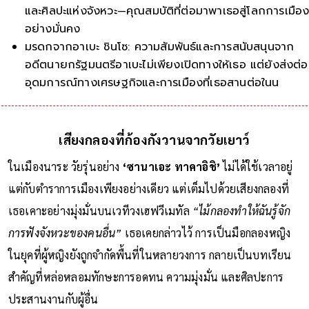
และศิลปะแห่งจังหวะ—คุณสมบัติที่ต่อมาพาเธอสู่โลกการเมือ
อย่างมั่นคง
มรดกจากอาเบะ ชินโซ: ความสัมพันธ์และการสนับสนุนจาก
อดีตนายกรัฐมนตรีอาเบะไม่เพียงเปิดทางให้เธอ แต่ยังส่งต่อ
อุดมการณ์ทางเศรษฐกิจและการเมืองที่เธอสานต่อในนาม
‘Sanaenomics’
Iron La
เสียงกลองที่ก้องกังวานจากวัยเยาว์
ในเมืองนาระ วัยรุ่นอย่าง
‘ซานาเอะ ทาคาอิชิ’
ไม่ได้ใช้เวลาอยู่
แต่กับตำราการเมืองเพียงอย่างเดียว แต่เต็มไปด้วยเสียงกลองที่
เธอเคาะอย่างมุ่งมั่นบนเวทีวงเฮฟวีเมทัล
“ไม้กลองทำให้ฉันรู้จัก
การฟังจังหวะของคนอื่น”
เธอเคยกล่าวไว้ การเป็นมือกลองหญิง
ในยุคที่ผู้หญิงยังถูกจำกัดพื้นที่ในหลายวงการ กลายเป็นบทเรียน