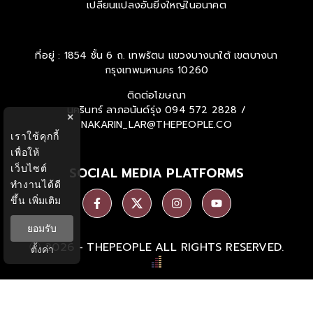
'คน' คือผู้เปลี่ยนแปลงโลก เราจึงเชื่อมั่นว่าเรื่องราวของผู้คนย่อมนำ
ไปสู่การเรียนรู้ การสร้างพลัง และแรงบันดาลใจ เพื่อก่อให้เกิดความ
เปลี่ยนแปลงอันยิ่งใหญ่ในอนาคต
ที่อยู่ : 1854 ชั้น 6 ถ. เทพรัตน แขวงบางนาใต้ เขตบางนา
กรุงเทพมหานคร 10260
×
ติดต่อโฆษณา
เราใช้คุกกี้
นครินทร์ ลาภอนันด์รุ่ง
094 572 2828 /
เพื่อให้
NAKARIN_LAR@THEPEOPLE.CO
เว็บไซต์
ทำงานได้ดี
ขึ้น
เพิ่มเติม
SOCIAL MEDIA PLATFORMS
ยอมรับ
ตั้งค่า
Ⓒ 2026 -
THEPEOPLE
ALL RIGHTS RESERVED.