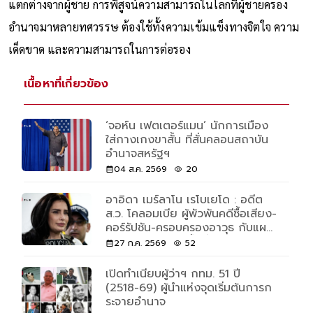
เป็นผู้นำหญิงในญี่ปุ่นยังเต็มไปด้วยแรงกดดันและข้อคาดหวังที่
แตกต่างจากผู้ชาย การพิสูจน์ความสามารถในโลกที่ผู้ชายครอง
อำนาจมาหลายทศวรรษ ต้องใช้ทั้งความเข้มแข็งทางจิตใจ ความ
เด็ดขาด และความสามารถในการต่อรอง
เนื้อหาที่เกี่ยวข้อง
‘จอห์น เฟตเตอร์แมน’ นักการเมือง
ใส่กางเกงขาสั้น ที่สั่นคลอนสถาบัน
อำนาจสหรัฐฯ
04 ส.ค. 2569
20
อาอิดา เมร์ลาโน เรโบเยโด : อดีต
ส.ว. โคลอมเบีย ผู้พัวพันคดีซื้อเสียง-
คอร์รัปชัน-ครอบครองอาวุธ กับแผน
โรยตัวแหกคุก 3 ชั้นที่ฮอลลีวูดยัง
27 ก.ค. 2569
52
ต้องทึ่ง
เปิดทำเนียบผู้ว่าฯ กทม. 51 ปี