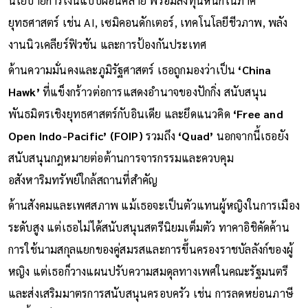
‘Abenomics’
เน้นการกระตุ้นเศรษฐกิจด้วยการใช้จ่ายของรัฐและ
นโยบายการเงินแบบผ่อนคลาย พร้อมลงทุนหนักในภาค
ยุทธศาสตร์ เช่น AI, เซมิคอนดักเตอร์, เทคโนโลยีชีวภาพ, พลัง
งานนิวเคลียร์ฟิวชัน และการป้องกันประเทศ
ด้านความมั่นคงและภูมิรัฐศาสตร์ เธอถูกมองว่าเป็น
‘China
Hawk’
ที่แข็งกร้าวต่อการแสดงอำนาจของปักกิ่ง สนับสนุน
พันธมิตรเชิงยุทธศาสตร์กับอินเดีย และยึดแนวคิด
‘Free and
Open Indo-Pacific’ (FOIP)
รวมถึง
‘Quad’
นอกจากนี้เธอยัง
สนับสนุนกฎหมายต่อต้านการจารกรรมและควบคุม
อสังหาริมทรัพย์ใกล้สถานที่สำคัญ
ด้านสังคมและเพศสภาพ แม้เธอจะเป็นตัวแทนผู้หญิงในการเมือง
ระดับสูง แต่เธอไม่ได้สนับสนุนสตรีนิยมเต็มตัว ทาคาอิชิคัดค้าน
การใช้นามสกุลแยกของคู่สมรสและการขึ้นครองราชบัลลังก์ของผู้
หญิง แต่เธอก็วางแผนปรับความสมดุลทางเพศในคณะรัฐมนตรี