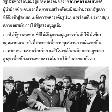
รัฐประหารโค่นล้มรัฐบาลพลเรือนของ
‘ซัลบาดอร์ อัลเยนเด’
ผู้นำฝ่ายซ้ายคนแรกที่พยายามสร้างสังคมนิยมผ่านระบบรัฐสภา
ชิลีจึงเข้าสู่ระบอบเผด็จการทหารเต็มรูปแบบ พร้อมกับประกาศยุบ
สภาและระงับการใช้รัฐธรรมนูญเดิม
ภายใต้รัฐบาลทหาร ชิลีไม่มีรัฐธรรมนูญถาวรบังคับใช้ มีเพียง
กฎหมายเฉพาะกิจที่ประกาศเพื่อควบคุมสถานการณ์และสร้าง
ภาพของความสงบเรียบร้อย แต่ปิโนเชต์ยังคงต้องการกฎหมาย
สูงสุดเพื่อสร้างความชอบธรรมในการใช้อำนาจของตัวเอง