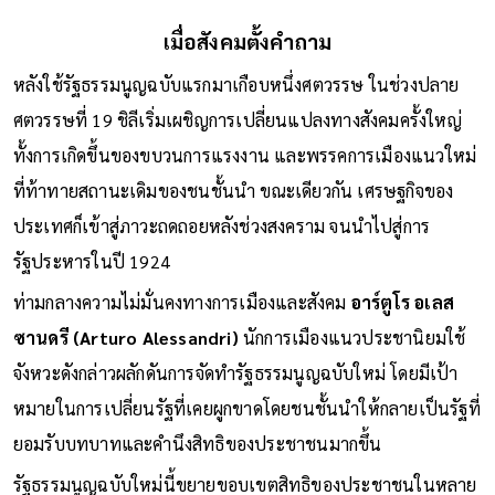
เมื่อสังคมตั้งคำถาม
หลังใช้รัฐธรรมนูญฉบับแรกมาเกือบหนึ่งศตวรรษ ในช่วงปลาย
ศตวรรษที่ 19 ชิลีเริ่มเผชิญการเปลี่ยนแปลงทางสังคมครั้งใหญ่
ทั้งการเกิดขึ้นของขบวนการแรงงาน และพรรคการเมืองแนวใหม่
ที่ท้าทายสถานะเดิมของชนชั้นนำ ขณะเดียวกัน เศรษฐกิจของ
ประเทศก็เข้าสู่ภาวะถดถอยหลังช่วงสงคราม จนนำไปสู่การ
รัฐประหารในปี 1924
ท่ามกลางความไม่มั่นคงทางการเมืองและสังคม
อาร์ตูโร อเลส
ซานดรี (Arturo Alessandri)
นักการเมืองแนวประชานิยมใช้
จังหวะดังกล่าวผลักดันการจัดทำรัฐธรรมนูญฉบับใหม่ โดยมีเป้า
หมายในการเปลี่ยนรัฐที่เคยผูกขาดโดยชนชั้นนำให้กลายเป็นรัฐที่
ยอมรับบทบาทและคำนึงสิทธิของประชาชนมากขึ้น
รัฐธรรมนูญฉบับใหม่นี้ขยายขอบเขตสิทธิของประชาชนในหลาย