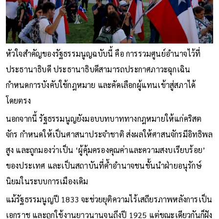
หัวใจสำคัญของรัฐธรรมนูญฉบับนี้ คือ การรวมศูนย์อำนาจไว้ที่
ประธานาธิบดี ประธานาธิบดีสามารถประกาศภาวะฉุกเฉิน
กำหนดการบังคับใช้กฎหมาย และคัดเลือกผู้แทนเข้าสู่สภาได้
โดยตรง
นอกจากนี้ รัฐธรรมนูญยังมอบบทบาททางกฎหมายให้แก่คริสต
จักร กำหนดให้เป็นศาสนาประจำชาติ ส่งผลให้ศาสนจักรมีอิทธิพล
สูง และถูกมองว่าเป็น ‘ผู้คุ้มครองคุณค่าและความสงบเรียบร้อย’
ของประเทศ และเป็นสถาบันที่ค้ำอำนาจชนชั้นนำฝ่ายอนุรักษ์
นิยมในระบบการเมืองเดิม
แม้รัฐธรรมนูญปี 1833 จะช่วยยุติความไร้เสถียรภาพหลังการเป็น
เอกราช และถูกใช้งานยาวนานจนถึงปี 1925 แต่ขณะเดียวกันก็ฝัง