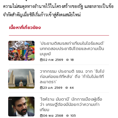
ความไม่สมดุลทางอำนาจไว้ในโครงสร้างของรัฐ และกลายเป็นข้อ
จำกัดสำคัญเมื่อชิลีเริ่มก้าวเข้าสู่สังคมสมัยใหม่
เนื้อหาที่เกี่ยวข้อง
‘ประชามติสมรสเท่าเทียมในไอร์แลนด์’
บททดสอบประชาธิปไตยและความเป็น
มนุษย์
02 ก.พ. 2569
18
วาทกรรม ประชามติ รธน. จาก ‘รับไป
ก่อนค่อยแก้ทีหลัง’ ถึง ‘ทำไมไม่แก้ที
ละมาตรา’
23 ม.ค. 2569
44
‘โซห์ราน มัมดานี’ นักการเมืองผู้เชื่อ
ว่า เศรษฐีต้องมีน้อยกว่าความเท่า
เทียม
06 พ.ย. 2568
105