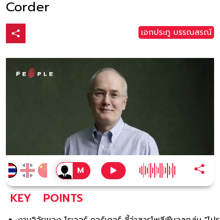
Corder
เอกประภู บรรณสรณ์
KEY
POINTS
งานวิจัยของ โรเจอร์ คอร์เดอร์ ชี้ว่าสารโพลีฟีนอลกลุ่ม "โปร