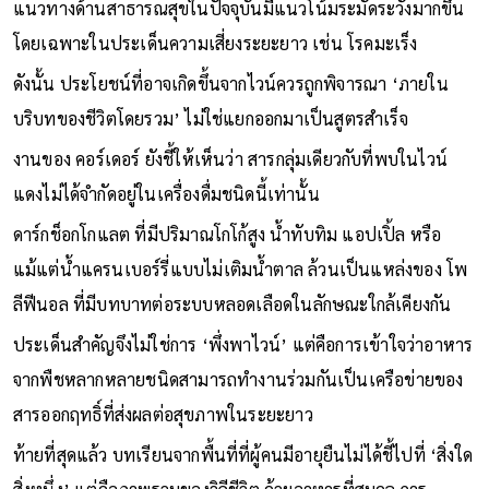
แนวทางด้านสาธารณสุขในปัจจุบันมีแนวโน้มระมัดระวังมากขึ้น
โดยเฉพาะในประเด็นความเสี่ยงระยะยาว เช่น โรคมะเร็ง
ดังนั้น ประโยชน์ที่อาจเกิดขึ้นจากไวน์ควรถูกพิจารณา ‘ภายใน
บริบทของชีวิตโดยรวม’ ไม่ใช่แยกออกมาเป็นสูตรสำเร็จ
งานของ คอร์เดอร์ ยังชี้ให้เห็นว่า สารกลุ่มเดียวกับที่พบในไวน์
แดงไม่ได้จำกัดอยู่ในเครื่องดื่มชนิดนี้เท่านั้น
ดาร์กช็อกโกแลต ที่มีปริมาณโกโก้สูง น้ำทับทิม แอปเปิ้ล หรือ
แม้แต่น้ำแครนเบอร์รี่แบบไม่เติมน้ำตาล ล้วนเป็นแหล่งของ โพ
ลีฟีนอล ที่มีบทบาทต่อระบบหลอดเลือดในลักษณะใกล้เคียงกัน
ประเด็นสำคัญจึงไม่ใช่การ ‘พึ่งพาไวน์’ แต่คือการเข้าใจว่าอาหาร
จากพืชหลากหลายชนิดสามารถทำงานร่วมกันเป็นเครือข่ายของ
สารออกฤทธิ์ที่ส่งผลต่อสุขภาพในระยะยาว
ท้ายที่สุดแล้ว บทเรียนจากพื้นที่ที่ผู้คนมีอายุยืนไม่ได้ชี้ไปที่ ‘สิ่งใด