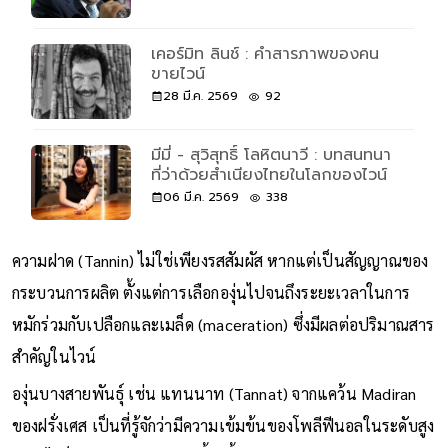
เคอร์มิท ลินช์ : คำสารภาพของคน
ขายไวน์
28 มี.ค. 2569
92
มีมี่ - สุวิสุทธิ์ โลหิตนาวี : บทสนทนา
ที่ว่าด้วยสำเนียงไทยในโลกของไวน์
06 มี.ค. 2569
338
ความฝาด (Tannin) ไม่ใช่เพียงรสสัมผัส หากแต่เป็นสัญญาณของ
กระบวนการผลิต ตั้งแต่การเลือกองุ่นไปจนถึงระยะเวลาในการ
หมักร่วมกับเปลือกและเมล็ด (maceration) ซึ่งมีผลต่อปริมาณสาร
สำคัญในไวน์
องุ่นบางสายพันธุ์ เช่น แทนนาท (Tannat) จากแคว้น Madiran
ของฝรั่งเศส เป็นที่รู้จักว่ามีความเข้มข้นของโพลีฟีนอลในระดับสูง