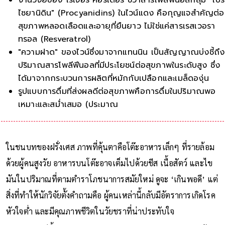
ไซยานิดิน" (Procyanidins) ในไวน์แดง คือกุญแจสำคัญต่อ
สุขภาพหลอดเลือดและอายุที่ยืนยาว ไม่ใช่แค่สารเรสเวอรา
ทรอล (Resveratrol)
"ความฝาด" ของไวน์ซึ่งมาจากแทนนิน เป็นสัญญาณบ่งชี้ถึง
ปริมาณสารโพลีฟีนอลที่มีประโยชน์ต่อสุขภาพในระดับสูง ซึ่ง
ได้มาจากกระบวนการผลิตที่หมักกับเปลือกและเมล็ดองุ่น
รูปแบบการดื่มที่ส่งผลดีต่อสุขภาพคือการดื่มในปริมาณพอ
เหมาะและสม่ำเสมอ (ประมาณ 1-2 แก้วเล็กต่อวัน) ควบคู่ไ
ในชนบทของฝรั่งเศส ภาพที่คุ้นตาคือโต๊ะอาหารเล็กๆ ที่รายล้อม
ด้วยผู้คนสูงวัย อาหารบนโต๊ะอาจเต็มไปด้วยชีส เนื้อสัตว์ และไข
มันในปริมาณที่ตามตำราโภชนาการสมัยใหม่ ดูจะ ‘เกินพอดี’ แต่
สิ่งที่ทำให้นักวิจัยตั้งคำถามคือ ผู้คนเหล่านี้กลับมีอัตราการเกิดโรค
หัวใจต่ำ และมีคุณภาพชีวิตในวัยชราที่น่าประทับใจ