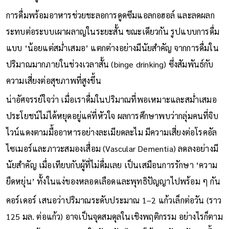
การดื่มพร้อมอาหารช่วยชะลอการดูดซึมแอลกอฮอล์ และลดผลก
ระทบต่อระบบเผาผลาญในระยะสั้น ขณะเดียวกัน รูปแบบการดื่ม
แบบ ‘น้อยแต่สม่ำเสมอ’ แตกต่างอย่างมีนัยสำคัญ จากการดื่มใน
ปริมาณมากภายในช่วงเวลาสั้น (binge drinking) ซึ่งสัมพันธ์กับ
ความเสี่ยงต่อสุขภาพที่สูงขึ้น
น่าอัศจรรย์ใจว่า เมื่อเราดื่มในปริมาณที่พอเหมาะและสม่ำเสมอ
ประโยชน์ไม่ได้หยุดอยู่แค่ที่หัวใจ ผลการศึกษาพบว่ากลุ่มคนที่จิบ
ไวน์แดงตามมื้ออาหารอย่างละเมียดละไม มีความเสี่ยงต่อโรคอัล
ไซเมอร์และภาวะสมองเสื่อม (Vascular Dementia) ลดลงอย่างมี
นัยสำคัญ เมื่อเทียบกับผู้ที่ไม่ดื่มเลย เป็นเสมือนการรักษา ‘ความ
ยืดหยุ่น’ ทั้งในแง่ของหลอดเลือดและพุทธิปัญญาไปพร้อม ๆ กัน
คอร์เดอร์ เสนอว่าปริมาณระดับประมาณ 1–2 แก้วเล็กต่อวัน (ราว
125 มล. ต่อแก้ว) อาจเป็นจุดสมดุลในเชิงพฤติกรรม อย่างไรก็ตาม