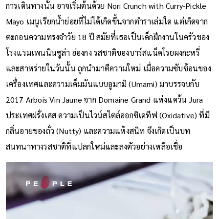
การเดินทางนั้น อาจเริ่มต้นด้วย Nori Crunch with Curry-Pickle
Mayo เมนูเรียกน้ำย่อยที่ไม่ได้เกิดขึ้นจากตำราเล่มใด แต่เกิดจาก
ตะกอนความทรงจำวัย 18 ปี สมัยที่เธอเป็นเด็กฝึกงานในครัวของ
โรงแรมเพนนินซูล่า ฮ่องกง รสชาติของบาร์สแน็คโรยผงกะหรี่
และสาหร่ายในวันนั้น ถูกนำมาตีความใหม่ เมื่อความซับซ้อนของ
เครื่องเทศและความเค็มมันแบบอูมามิ (Umami) มาบรรจบกับ
2017 Arbois Vin Jaune จาก Domaine Grand แห่งแคว้น Jura
ประเทศฝรั่งเศส ความเป็นไวน์สไตล์ออกซิเดทีฟ (Oxidative) ที่มี
กลิ่นอายของถั่ว (Nutty) และความแห้งสนิท จึงเกิดเป็นบท
สนทนาทางรสชาติที่แปลกใหม่และลงตัวอย่างเหลือเชื่อ