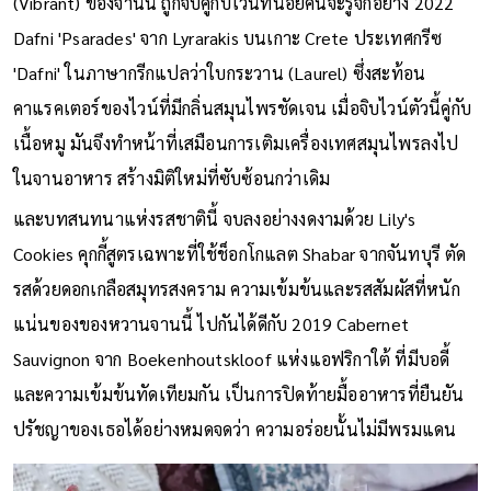
(Vibrant) ของจานนี้ ถูกจับคู่กับไวน์ที่น้อยคนจะรู้จักอย่าง 2022
Dafni 'Psarades' จาก Lyrarakis บนเกาะ Crete ประเทศกรีซ
'Dafni' ในภาษากรีกแปลว่าใบกระวาน (Laurel) ซึ่งสะท้อน
คาแรคเตอร์ของไวน์ที่มีกลิ่นสมุนไพรชัดเจน เมื่อจิบไวน์ตัวนี้คู่กับ
เนื้อหมู มันจึงทำหน้าที่เสมือนการเติมเครื่องเทศสมุนไพรลงไป
ในจานอาหาร สร้างมิติใหม่ที่ซับซ้อนกว่าเดิม
และบทสนทนาแห่งรสชาตินี้ จบลงอย่างงดงามด้วย Lily's
Cookies คุกกี้สูตรเฉพาะที่ใช้ช็อกโกแลต Shabar จากจันทบุรี ตัด
รสด้วยดอกเกลือสมุทรสงคราม ความเข้มข้นและรสสัมผัสที่หนัก
แน่นของของหวานจานนี้ ไปกันได้ดีกับ 2019 Cabernet
Sauvignon จาก Boekenhoutskloof แห่งแอฟริกาใต้ ที่มีบอดี้
และความเข้มข้นทัดเทียมกัน เป็นการปิดท้ายมื้ออาหารที่ยืนยัน
ปรัชญาของเธอได้อย่างหมดจดว่า ความอร่อยนั้นไม่มีพรมแดน