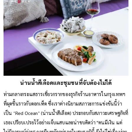
น่านน้ำสีเลือดและชุมชนที่จับต้องไม่ได้
ท่ามกลางกระแสธารเชี่ยวกรากของธุรกิจร้านอาหารในกรุงเทพฯ
ที่ผุดขึ้นราวกับดอกเห็ด ซึ่งเราต่างนิยามสภาวะการแข่งขันนี้ว่า
เป็น ‘Red Ocean’ (น่านน้ำสีเลือด) ประกอบกับสภาวะเศรษฐกิจที่
เธอเปรียบเปรยไว้อย่างเจ็บแสบและน่าขบคิดว่า "คนมีเงิน แต่
ไม่มีอารมณ์จ่าย" การยืนหยัดอยู่รอดในสมรภูมินี้ จึงไม่ใช่เรื่องง่าย