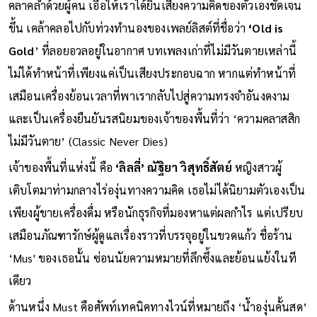
คลาคล่ำด้วยผู้คน เอื้อให้เราได้ยินเสียงความคิดของตัวเองชัดเจน
ขึ้น เคล้าคลอไปกับท่วงทำนองของเพลย์ลิสต์ที่ชื่อว่า
‘Old is
Gold
’ ที่ลอยอวลอยู่ในอากาศ บทเพลงเก่าที่ไม่มีวันตายเหล่านี้
ไม่ได้ทำหน้าที่เพียงแค่เป็นเสียงประกอบฉาก หากแต่ทำหน้าที่
เสมือนเครื่องย้อนเวลาที่พาเรากลับไปสู่ความทรงจำอันงดงาม
และเป็นเครื่องยืนยันรสนิยมของเจ้าของพื้นที่ว่า ‘ความคลาสสิก
ไม่มีวันตาย’ (Classic Never Dies)
เจ้าของพื้นที่แห่งนี้ คือ
‘ลิลลี่’ ณัฐิยา วิสุทธิ์สัตย์
หญิงสาวผู้
เติบโตมาท่ามกลางไร่องุ่นทางความคิด เธอไม่ได้นิยามตัวเองเป็น
เพียงผู้ขายเครื่องดื่ม หรือนักธุรกิจที่มองหาแต่ผลกำไร แต่เปรียบ
เสมือนภัณฑารักษ์ผู้ดูแลเรื่องราวที่บรรจุอยู่ในขวดแก้ว ชื่อร้าน
‘Mus' ของเธอนั้น ซ่อนนัยความหมายที่ลึกซึ้งและย้อนแย้งในที
เดียว
ด้านหนึ่ง Must คือศัพท์เทคนิคทางไวน์ที่หมายถึง ‘น้ำองุ่นคั้นสด’