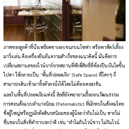
ภาพของลูกค้าที่นั่งเหยียดขาเอกเขนกบนโซฟา หรือพาสัตว์เลี้ยง
มาวิ่งเล่น คือเครื่องยืนยันความสำเร็จของแนวคิดนี้ มันคือการ
เปลี่ยนสถานะของไวน์บาร์จากสถานที่ศักดิ์สิทธิ์ที่ต้องปีนบันไดขึ้น
ไปหา ให้กลายเป็น ‘พื้นที่ปลอดภัย’ (Safe Space) ที่ใครๆ ก็
สามารถเดินเข้ามาทิ้งตัวลงนั่งได้โดยไม่ต้องเคอะเขิน
และในพื้นที่ปลอดภัยแห่งนี้ ลิลลี่ยังพยายามรื้อถอนวัฒนธรรม
การสอนสั่งแบบอำนาจนิยม (Paternalistic) ที่มักพบในสังคมไทย
ซึ่งผู้ใหญ่หรือกูรูมักตัดสินรสนิยมของผู้น้อยว่ากินไม่เป็น หากไม่
ชื่นชอบในสิ่งที่ตำราบอกว่าดี เช่น "ทำไมกินไวน์ขาว ไม่กินไวน์