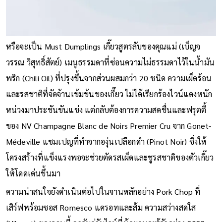
หรือจะเป็น Must Dumplings เกี๊ยวสูตรลับของคุณแม่ (เบ็ญจ
วรรณ วิสุทธิ์สัตย์) เมนูธรรมดาที่ซ่อนความไม่ธรรมดาไว้ในน้ำมัน
พริก (Chili Oil) ที่ปรุงขึ้นจากส่วนผสมกว่า 20 ชนิด ความเผ็ดร้อน
และรสชาติที่จัดจ้านเข้มข้นของเกี๊ยว ไม่ได้เรียกร้องไวน์แดงหนัก
หน่วงมาประชันขันแข่ง แต่กลับต้องการความสดชื่นและฟรุตตี้
ของ NV Champagne Blanc de Noirs Premier Cru จาก Gonet-
Médeville แชมเปญที่ทำจากองุ่นเปลือกดำ (Pinot Noir) ซึ่งให้
โครงสร้างที่แข็งแรงพอจะช่วยตัดรสเผ็ดและชูรสชาติของตัวเกี๊ยว
ให้โดดเด่นขึ้นมา
ความน่าสนใจยังดำเนินต่อไปในจานหลักอย่าง Pork Chop ที่
เสิร์ฟพร้อมซอส Romesco แครอทและส้ม ความสว่างสดใส