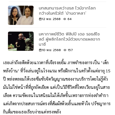
บทสนทนาระหว่างรส ไวน์จากโลก
กว้างในครัวใต้ ‘บ้านดาหลา’
12 พ.ย. 2568
64
มหากาพย์ชีวิต ฟิลิปป์ เดอ รอธส์ไช
ลด์ ผู้พลิกโลกไวน์ด้วยบาดแผลจาก
นาซี
10 พ.ย. 2568
157
เธอเล่าถึงอดีตด้วยแววตาที่เจือรอยยิ้ม ภาพจำของการเป็น ‘เด็ก
หลังบ้าน’ ที่วิ่งเล่นอยู่ในโรงแรม หรือฝึกงานในครัวตั้งแต่อายุ 15
ปี หล่อหลอมให้เธอซึมซับจิตวิญญาณของงานบริการโดยไม่รู้ตัว
มันไม่ใช่หน้าที่ที่ถูกยัดเยียด แต่เป็นวิถีชีวิตที่ไหลเวียนอยู่ในสาย
เลือด ความชัดเจนในรสนิยมไม่ได้เกิดขึ้นเพราะการท่องจำตำรา
แต่เกิดจากประสบการณ์ตรงที่สัมผัสด้วยลิ้นและหัวใจ ปรัชญาการ
กินดื่มของเธอเรียบง่ายแต่ทรงพลัง