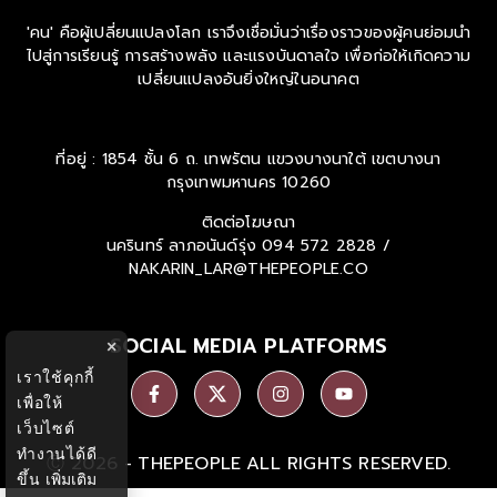
'คน' คือผู้เปลี่ยนแปลงโลก เราจึงเชื่อมั่นว่าเรื่องราวของผู้คนย่อมนำ
ไปสู่การเรียนรู้ การสร้างพลัง และแรงบันดาลใจ เพื่อก่อให้เกิดความ
เปลี่ยนแปลงอันยิ่งใหญ่ในอนาคต
ที่อยู่ : 1854 ชั้น 6 ถ. เทพรัตน แขวงบางนาใต้ เขตบางนา
กรุงเทพมหานคร 10260
ติดต่อโฆษณา
นครินทร์ ลาภอนันด์รุ่ง
094 572 2828 /
NAKARIN_LAR@THEPEOPLE.CO
SOCIAL MEDIA PLATFORMS
×
เราใช้คุกกี้
เพื่อให้
เว็บไซต์
ทำงานได้ดี
Ⓒ 2026 -
THEPEOPLE
ALL RIGHTS RESERVED.
ขึ้น
เพิ่มเติม