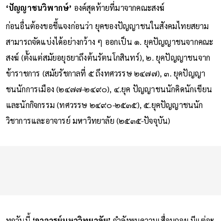
‘ปัญญาชนวิพากษ์’
องค์สุดท้ายที่มาจากคณะสงฆ์
ก่อนอื่นต้องขอชี้แจงก่อนว่า ยุคของปัญญาชนในสังคมไทยสยาม
สามารถจัดแบ่งได้อย่างกว้าง ๆ ออกเป็น ๑. ยุคปัญญาชนจากคณะ
สงฆ์ (ตั้งแต่สมัยอยุธยาถึงต้นรัตนโกสินทร์), ๒. ยุคปัญญาชนจาก
ข้าราชการ (สมัยรัชกาลที่ ๕ ถึงทศวรรษ ๒๔๗๗), ๓. ยุคปัญญา
ชนนักการเมือง (๒๔๗๗-๒๔๙๐), ๔.ยุค ปัญญาชนนักคิดนักเขียน
และนักกิจกรรม (ทศวรรษ ๒๔๙๐-๒๕๓๕), ๕.ยุคปัญญาชนนัก
วิชาการและอาจารย์ มหาวิทยาลัย (๒๕๓๕-ปัจจุบัน)
ทุกวันนี้
‘อาจารย์มหาวิทยาลัย’
กำลังพบความเสื่อมถอย มีแต่จะ