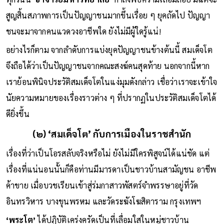
สูญสิ้นสภาพการเป็นปัญญาชนมากขึ้นเรื่อย ๆ ยุคถัดไป ปัญญา
ชนจะมาจากคนแวดวงอาชีพใด ยังไม่มีผู้ใดรู้แน่!
อย่างไรก็ตาม จากลำดับการแบ่งยุคปัญญาชนข้างต้นนี้ สมเด็จโต
จึงถือได้ว่าเป็นปัญญาชนจากคณะสงฆ์คนสุดท้าย นอกจากนี้หาก
เราย้อนพินิจประวัติสมเด็จโตในแง่มุมดังกล่าว เชื่อว่าเราจะเข้าใจ
นัยความหมายของเรื่องราวต่าง ๆ ที่ปรากฏในประวัติสมเด็จโตได้
ดียิ่งขึ้น
(๒) ‘สมเด็จโต’ กับการเมืองในราชสำนัก
เรื่องที่ว่าเป็นโอรสลับจริงหรือไม่ ยังไม่มีใครพิสูจน์ได้แน่ชัด แต่
เรื่องที่แน่นอนนั้นก็คือท่านมีมารดาเป็นชาวบ้านสามัญชน อาชีพ
ค้าขาย เมื่อบวชเรียนเข้าสู่ร่มกาสาวพัสตร์จำพรรษาอยู่ที่วัด
อินทรวิหาร บางขุนพรหม และวัดระฆังโฆสิตาราม กรุงเทพฯ
‘พระโต’
ได้ปฏิบัติเคร่งครัดเป็นที่เลื่อมใสในหมู่ชาวบ้าน