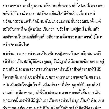
ประชาชน คหบดี ขุนนาง เจ้านายเชื้อพระวงศ์ ไปจนถึงพระมหา
กษัตริย์ก็ทรงมีพระราชศรัทธาเลื่อมใส มีชื่อเสียงเรื่องเทศน์
ปริศนาธรรมแลรับกิจนิมนต์ไม่แบ่งแยกชนชั้นวรรณะมาตั้งแต่
สมัยรัชกาลที่ ๒ ผู้คนนิยมเรียกว่า
‘ขรัวโต’
แต่ผู้คนในชั้นหลัง
จดจำท่านในสมณศักดิ์สุดท้ายคือ
‘สมเด็จพระพุฒาจารย์ (โต)’
หรือ
‘สมเด็จโต’
แม้ว่ามารดาของท่านจะเป็นเพียงหญิงชาวบ้านสามัญชน แต่ก็
เข้าใจว่าเป็นสตรีผู้ดีมีตระกูลอยู่ จึงมีญาติพี่น้องกระจัดกระจายอยู่
ตามหัวเมืองมาก เราทราบว่ามารดาท่านมีอาชีพค้าขายทำให้มี
โอกาสเดินทางไปจนทั่วในเขตภาคกลางและภาคตะวันตก ตอน
หลังเมื่อเติบใหญ่แล้ว หัวเมืองต่าง ๆ ที่ท่านธุดงค์ก็คือธุดงค์ไป
ตามบ้านเมืองของญาติพี่น้องฝ่ายมารดาแทบจะทั้งสิ้น การเดิน
ทางมากนี้เองทำให้มีผู้นำเอาเรื่องของท่านไป ผูกเป็นคำพ้องเช่น
ว่า
“นอนอยู่อยุธยา มานั่งที่ไชโย โตที่วัดอินทร์จำศีลที่วัดระฆัง”