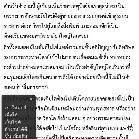
สำหรับคำถามนี้ ผู้เขียนเห็นว่าสาเหตุปัจจัยแรกสุดน่าจะเป็น
เพราะการศึกษาสมัยใหม่ดึงผู้ชายออกจากระบบสงฆ์เข้าสู่ระบบ
ราชการ ต่อมาก็พาไปสู่โลกสื่อสิ่งพิมพ์ และต่อมาอีกก็เป็น
ห้องเรียนของมหาวิทยาลัย (ใหญ่โตเหวย)
อีกทั้งคณะสงฆ์ในชั้นก็ไม่ใช่แหล่งรวมคนชั้นสติปัญญา รับอิทธิพล
ระบบราชการทางโลกย์เข้าไปมาก จนเรื่องสมณศักดิ์บทบาทของ
องค์กรนำอย่างมหาเถรสมาคม เป็นเรื่องสำคัญใหญ่โตเกินกว่าที่
คนรุ่นสมเด็จโตจะจินตนาการถึงได้ (อย่างน้อยเรื่องนี้ก็ไม่มีในคำ
กลอนว่า
‘ถิ่นกาขาว’
)
พระภิกษุสงฆ์ผู้ใดจะเติบโตต้องไปเติบโตภายนอกคณะสงฆ์ไปเป็น
×
เราใช้คุกกี้
พระนักกิจกรรมหรือนักเขียนเหมือนอย่างท่านพุทธทาส หรืออย่าง
เพื่อให้
หลวงพี่พระไพศาล วิสาโล ยิ่งถ้าแหลม ๆ อย่างพระมหาสมปอง
เว็บไซต์
กับพระไพรวัลย์ ก็ต้องสึกไปเป็นนักร้อง หรืออินฟลูฯ (แบบแพร์รี่)
ทำงานได้ดี
ขึ้น
เพิ่มเติม
ไปเท่านั้น ฯลฯ ตราบใดที่ไม่มีเสรีภาพทางความคิด ตราบนั้นก็