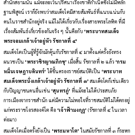
สำนักสยามนั้น แม้จะละเว้นปริศนาเรื่องชาติกำเนิดซึ่งไม่มีหลัก
ฐานพิสูจน์ เราก็ยังพบว่าสมเด็จโตมีสายสัมพันธ์ที่แนบแน่นกับ
คนในราชสำนักอยู่จริง แม้ไม่ได้เกี่ยวกับเรื่องสายพระโลหิต ที่มี
เรื่องสัมพันธ์เกี่ยวข้องกันจริง ๆ นั้นคือกับ
‘พระบาทสมเด็จ
พระจอมเกล้าเจ้าอยู่หัว รัชกาลที่ ๔’
สมเด็จโตเป็นผู้ที่รู้จักมักคุ้นกับรัชกาลที่ ๔ มาตั้งแต่ครั้งยังทรง
ผนวชเป็น
‘พระวชิรญาณภิกขุ’
เมื่อสิ้น รัชกาลที่ ๒ แล้ว
‘กรม
หมื่นเจษฎาบดินทร์’
ได้ขึ้นครองราชย์สมบัติเป็น
‘พระบาท
สมเด็จพระนั่งเกล้าเจ้าอยู่หัว รัชกาลที่ ๓’
สมเด็จโตก็เช่นเดียว
กับปัญญาชนคนอื่นเช่น
‘สุนทรภู่’
ที่แม้จะไม่ได้ประสบภัย
การเมืองจากราชสำนัก แต่มีความไม่พอใจที่ราชสมบัติไม่ได้ตกอยู่
แก่พระราชโอรสองค์โต คือ
‘เจ้าฟ้ามงกุฎ’
(รัชกาลที่ ๔ ในเวลา
ต่อมา)
สมเด็จโตเมื่อครั้งยังเป็น
‘พระมหาโต’
ในสมัยรัชกาลที่ ๓ ก็ระหก