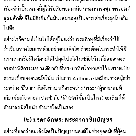
เรื่องที่ว่าปั้นเหน่งนี้ผู้ได้รับสืบทอดมาคือ
‘กรมหลวงชุมพรเขตต์
อุดมศักดิ์’
ก็ไม่มีสิ่งยืนยันมั่นเหมาะ ดูเป็นการเล่าเรื่องผูกโยงกัน
ไปอีก
อย่างไรก็ตาม ก็เป็นไปได้อยู่ในแง่ว่า พระภิกษุที่มีเรื่องว่าได้
ร่ำเรียนทางไสยเวทด้วยอย่างสมเด็จโต ถ้าจะต้องไปกระทำให้ผี
นางนากหรือผีใดก็ตามได้ไปผุดไปเกิดในสมัยโน้น ก็ย่อมอาจจะ
กระทำพิธีกรรมอย่างเดียวกับที่พระยาทิพโกษาเล่าไว้ เพราะเป็น
ความเชื่อของคนสมัยโน้น เป็นการ Authorize เหมือนวางสนุ๊กว่า
ระหว่าง
‘อีนาก’
กับตัวท่าน หรือระหว่าง
‘พระ’
(ผู้ชาย/คนที่
เกี่ยวข้องกับพระราชวงศ์) กับ
‘ผี’
(สตรีชั้นเป็นไพร่) จะเลือกให้
อำนาจชนิดใดนำ อำนาจใดเป็นรอง
(๖) มรดกอักษร: พระคาถาชินบัญชร
อย่างที่บอกว่าสมเด็จโตเป็นปัญญาชนสงฆ์ในช่วงยุคสมัยที่ผู้คน