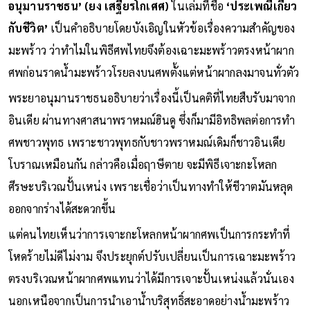
อนุมานราชธน’
(ยง เสฐียรโกเศศ)
ในเล่มที่ชื่อ
‘ประเพณีเกี่ยว
กับชีวิต’
เป็นคำอธิบายโดยบังเอิญในหัวข้อเรื่องความสำคัญของ
มะพร้าว ว่าทำไมในพิธีศพไทยจึงต้องเฉาะมะพร้าวตรงหน้าผาก
ศพก่อนราดน้ำมะพร้าวโรยลงบนศพตั้งแต่หน้าผากลงมาจนทั่วตัว
พระยาอนุมานราชธนอธิบายว่าเรื่องนี้เป็นคติที่ไทยสืบรับมาจาก
อินเดีย ผ่านทางศาสนาพราหมณ์ฮินดู ซึ่งก็มามีอิทธิพลต่อการทำ
ศพชาวพุทธ เพราะชาวพุทธกับชาวพราหมณ์เดิมก็ชาวอินเดีย
โบราณเหมือนกัน กล่าวคือเมื่อฤาษีตาย จะมีพิธีเจาะกะโหลก
ศีรษะบริเวณปั้นเหน่ง เพราะเชื่อว่าเป็นทางทำให้ชีวาตมันหลุด
ออกจากร่างได้สะดวกขึ้น
แต่คนไทยเห็นว่าการเจาะกะโหลกหน้าผากศพเป็นการกระทำที่
โหดร้ายไม่ดีไม่งาม จึงประยุกต์ปรับเปลี่ยนเป็นการเฉาะมะพร้าว
ตรงบริเวณหน้าผากศพแทนว่าได้มีการเจาะปั้นเหน่งแล้วนั่นเอง
นอกเหนือจากเป็นการนำเอาน้ำบริสุทธิ์สะอาดอย่างน้ำมะพร้าว