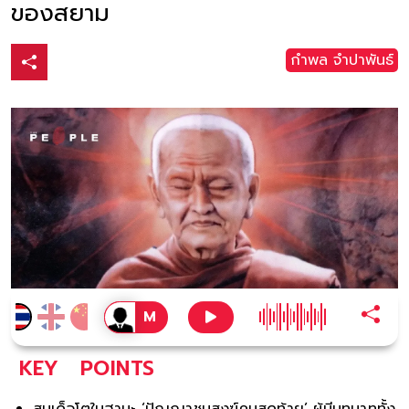
ของสยาม
กำพล จำปาพันธ์
KEY
POINTS
สมเด็จโตในฐานะ ‘ปัญญาชนสงฆ์คนสุดท้าย’ ผู้มีบทบาททั้ง