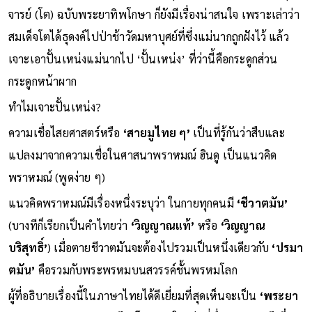
จารย์ (โต) ฉบับพระยาทิพโกษา ก็ยังมีเรื่องน่าสนใจ เพราะเล่าว่า
สมเด็จโตได้ธุดงค์ไปป่าช้าวัดมหาบุศย์ที่ซึ่งแม่นากถูกฝังไว้ แล้ว
เจาะเอาปั้นเหน่งแม่นากไป ‘ปั้นเหน่ง’ ที่ว่านี้คือกระดูกส่วน
กระดูกหน้าผาก
ทำไมเจาะปั้นเหน่ง?
ความเชื่อไสยศาสตร์หรือ
‘สายมูไทย ๆ’
เป็นที่รู้กันว่าสืบและ
แปลงมาจากความเชื่อในศาสนาพราหมณ์ ฮินดู เป็นแนวคิด
พราหมณ์ (พูดง่าย ๆ)
แนวคิดพราหมณ์มีเรื่องหนึ่งระบุว่า ในกายทุกคนมี
‘ชีวาตมัน’
(บางทีก็เรียกเป็นคำไทยว่า
‘วิญญาณแท้’
หรือ
‘วิญญาณ
บริสุทธิ์’
) เมื่อตายชีวาตมันจะต้องไปรวมเป็นหนึ่งเดียวกับ
‘ปรมา
ตมัน’
คือรวมกับพระพรหมบนสวรรค์ชั้นพรหมโลก
ผู้ที่อธิบายเรื่องนี้ในภาษาไทยได้ดีเยี่ยมที่สุดเห็นจะเป็น
‘พระยา