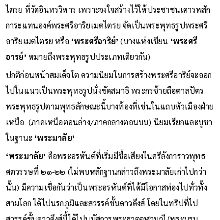
ไตรย ที่วัดอินทรวิหาร เพราะจงใจสร้างไว้ให้ประชาชนเคารพสัก
การะแทนองค์พระศรีอาริยเมตไตรย จัดเป็นพระพุทธรูปพระศรี
อาริยเมตไตรย หรือ
‘พระศรีอาริย์’
(บางแห่งเขียน
‘พระศรี
อารย์’
หมายถึงพระพุทธรูปประเภทเดียวกัน)
ปกติก่อนหน้าสมเด็จโต ความนิยมในการสร้างพระศรีอาริย์จะออก
ไปในแนวเป็นพระพุทธรูปนั่งขัดสมาธิ พระกรซ้ายถือตาลปัตร
พระพุทธรูปตามพุทธลักษณะนี้บางท้องที่เช่นในแถบหัวเมืองฝ่าย
เหนือ (ภาคเหนือตอนล่าง/ภาคกลางตอนบน) นิยมเรียกและบูชา
ในฐานะ
‘พระมาลัย’
‘พระมาลัย’
คือพระอรหันต์ที่เริ่มมีชื่อเสียงในศรีลังการาวพุทธ
ศตวรรษที่ ๒๑-๒๒ (ไม่พบหลักฐานกล่าวถึงพระมาลัยเก่าไปกว่า
นั้น) มีความเชื่อกันว่าเป็นพระอรหันต์ที่ได้มีโอกาสท่องไปทั่วทั้ง
สามโลก ได้ไปนรกภูมิและสวรรค์ชั้นดาวดึงส์ โดยในทริปที่ไป
สวรรค์ชั้นดาวดึงส์นี้ได้ไปนมัสการพระธาตุจุฬามณี (พระบรม