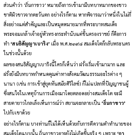
ส่วนคำว่า
‘ถิ่นกาขาว’
หมายถึงการเข้ามามีบทบาทมากของชาว
ชาติผิวขาวจากตะวันตก อย่างไรก็ตาม หากพิจารณาว่าหนึ่งในไม่กี่
สิ่งอย่างแต่สำคัญและเป็นหมุดหมายมากที่พระบาทสมเด็จ
พระจอมเกล้าเจ้าอยู่หัวทรงกระทำนับแต่ขึ้นครองราชย์ ก็คือการ
ทำ
‘สนธิสัญญาเบาริง’
เมื่อ พ.ศ.๒๓๙๘ สมเด็จโตก็กลับพระนคร
ในช่วงนั้นด้วย
ผลของสนธิสัญญาเบาริงนี้ใครก็เห็นว่า ฝรั่งเริ่มเข้ามามาก และ
ฝรั่งยังมีบทบาทกำหนดคุณค่าทางสังคมวัฒนธรรมอะไรต่าง ๆ
นานา (เช่น การเข้าสู่ยุคทันสมัยศิวิไลซ์) ก็ไม่แปลกที่ปัญญาชนผู้
ซึ่งสนใจในเหตุบ้านการเมืองมาโดยตลอดอย่างสมเด็จโต จะมี
สายตายาวไกลเล็งเห็นการณ์ว่า สยามจะกลายเป็น
‘ถิ่นกาขาว’
ไปกับเขาด้วย
อย่างไรก็ตาม บางท่านก็ไม่ได้เห็นด้วยกับการตีความคำทำนายของ
สมเด็จโตแบบนั้น ถิ่นกาขาวอาจยังไม่เกิดขึ้นจริง ๆ เพราะ
‘กา