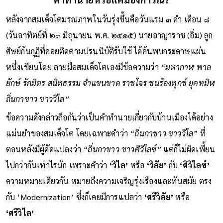
หลังจากสมเด็จโตมรณภาพในวันรุ่งขึ้นคือวันแรม ๓ ค่ำ เดือน ๘
(วันอาทิตย์ที่ ๒๓ มิถุนายน พ.ศ. ๒๔๑๕) นายอาญาราช (อิ่ม) ลูก
ศิษย์ก้นกุฏิที่คอยติดตามปรนนิบัติรับใช้ ได้ค้นพบกระดาษแผ่น
หนึ่งเขียนโดย ลายมือสมเด็จโตเองมีข้อความว่า
“มหากาฬ พาล
ยักษ์ รักมิตร สนิทธรรม จำแขนขาด ราชโจร ชนร้องทุกข์ ยุคทมิฬ
ถิ่นกาขาว ชาววิไล”
ข้อความดังกล่าวถือกันว่าเป็นคำทำนายเกี่ยวกับบ้านเมืองได้อย่าง
แม่นยำของสมเด็จโต โดยเฉพาะคำว่า
“ถิ่นกาขาว ชาววิไล”
ที่
ตอนหลังมีผู้ดัดแปลงว่า
“ถิ่นกาขาว ชาวศิวิไลซ์”
แต่ก็ไม่ผิดเพี้ยน
ไปกว่ากันเท่าไรนัก เพราะคำว่า
‘วิไล’
หรือ
‘วิลัย’
กับ
‘ศิวิไลซ์’
ความหมายเดียวกัน หมายถึงความเจริญรุ่งเรืองและทันสมัย ตรง
กับ ‘Modernization’ ซึ่งก็เคยมีการแปลว่า
‘ศรีวิลัย’
หรือ
‘ศรีวิไล’