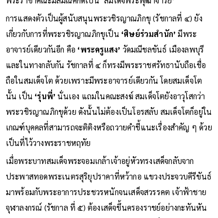
พระราชาคณะมีสมณศักดิ์เป็น ‘สมเด็จพระพุฒาจารย์’
การแสดงตัวเป็นผู้สนับสนุนพระวชิรญาณภิกขุ (รัชกาลที่ ๔) ยัง
เกี่ยวกับการที่พระวชิรญาณภิกขุเป็น
‘ศิษย์ร่วมสำนัก’
มีพระ
อาจารย์เดียวกันอีก คือ
‘พระครูแสง’
วัดมณีชลขันธ์ เมืองลพบุรี
และในทางกลับกัน รัชกาลที่ ๔ ก็ทรงมีพระราชศรัทธานับถือเชื่อ
ถือในสมเด็จโต ด้วยเพราะมีพระอาจารย์เดียวกัน โดยสมเด็จโต
นั้น เป็น
‘รุ่นพี่’
นั่นเอง แถมในคณะสงฆ์ สมเด็จโตยังอาวุโสกว่า
พระวชิรญาณภิกขุด้วย ดังนั้นไม่ต้องเป็นโอรสลับ สมเด็จโตก็อยู่ใน
เกณฑ์บุคคลที่สามารถจะติติงหรือถวายคำชี้แนะเรื่องสำคัญ ๆ ด้วย
เป็นที่ไว้วางพระราชหฤทัย
เมื่อพระบาทสมเด็จพระจอมเกล้าเจ้าอยู่หัวทรงเสด็จกลับจาก
ประพาสทอดพระเนตรสุริยุปราคาที่หว้ากอ แขวงประจวบคีรีขันธ์
มาพร้อมกับพระอาการประชวรหนักจนเสด็จสวรรคต เจ้าฟ้าชาย
จุฬาลงกรณ์ (รัชกาล ที่ ๕) ต้องเสด็จขึ้นครองราชย์อย่างกะทันหัน