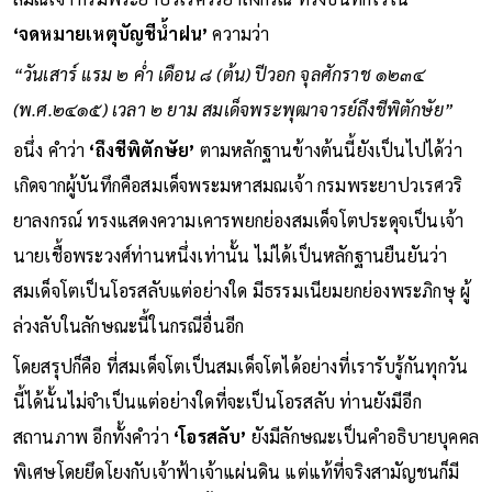
‘จดหมายเหตุบัญชีน้ำฝน’
ความว่า
“วันเสาร์ แรม ๒ ค่ำ เดือน ๘ (ต้น) ปีวอก จุลศักราช ๑๒๓๔
(พ.ศ.๒๔๑๕) เวลา ๒ ยาม สมเด็จพระพุฒาจารย์ถึงชีพิตักษัย”
อนึ่ง คำว่า
‘ถึงชีพิตักษัย’
ตามหลักฐานข้างต้นนี้ยังเป็นไปได้ว่า
เกิดจากผู้บันทึกคือสมเด็จพระมหาสมณเจ้า กรมพระยาปวเรศวริ
ยาลงกรณ์ ทรงแสดงความเคารพยกย่องสมเด็จโตประดุจเป็นเจ้า
นายเชื้อพระวงศ์ท่านหนึ่งเท่านั้น ไม่ได้เป็นหลักฐานยืนยันว่า
สมเด็จโตเป็นโอรสลับแต่อย่างใด มีธรรมเนียมยกย่องพระภิกษุ ผู้
ล่วงลับในลักษณะนี้ในกรณีอื่นอีก
โดยสรุปก็คือ ที่สมเด็จโตเป็นสมเด็จโตได้อย่างที่เรารับรู้กันทุกวัน
นี้ได้นั้นไม่จำเป็นแต่อย่างใดที่จะเป็นโอรสลับ ท่านยังมีอีก
สถานภาพ อีกทั้งคำว่า
‘โอรสลับ’
ยังมีลักษณะเป็นคำอธิบายบุคคล
พิเศษโดยยึดโยงกับเจ้าฟ้าเจ้าแผ่นดิน แต่แท้ที่จริงสามัญชนก็มี