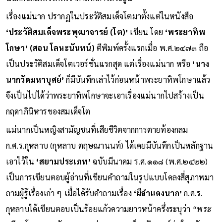
เรื่องแม่นาก ปรากฏในประวัติสมเด็จโตมาตั้งแต่ในหนังสือ
‘ประวัติสมเด็จพระพุฒาจารย์ (โต)’
เขียน โดย
‘พระยาทิพ
โกษา’ (สอน โลหะนันทน์)
ตีพิมพ์ครั้งแรกเมื่อ พ.ศ.๒๔๗๓ ถือ
เป็นประวัติสมเด็จโตเวอร์ชั่นแรกสุด แต่เรื่องแม่นาก หรือ
‘นาง
นากวัดมหาบุศย์’
ก็มีบันทึกเล่าไว้ก่อนหน้าพระยาทิพโกษาแล้ว
จึงเป็นไปได้ว่าพระยาทิพโกษาจะเอาเรื่องแม่นากไปสร้างเป็น
กฤดาภินิหารของสมเด็จโต
แม่นากเป็นหญิงสามัญชนที่เสียชีวิตจากการตายท้องกลม
ก.ศ.ร.กุหลาบ (กุหลาบ ตฤษณานนท์) ได้เคยมีบันทึกเป็นหลักฐาน
เอาไว้ใน
‘สยามประเภท’
ฉบับมีนาคม ร.ศ.๑๑๘ (พ.ศ.๒๔๒๒)
เป็นการเขียนตอบผู้อ่านที่เขียนคำถามในรูปแบบโคลงสี่สุภาพมา
ถามผู้รู้เรื่องเก่า ๆ เมื่อได้รับคำถามเรื่อง
‘ผีอำแดงนาก’
ก.ศ.ร.
กุหลาบได้เขียนตอบเป็นร้อยแก้วความยาวหน้าครึ่งระบุว่า
“พระ