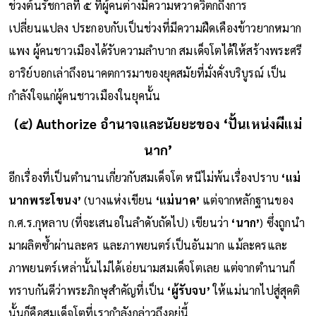
ช่วงต้นรัชกาลที่ ๕ ที่ผู้คนต่างมีความหวาดวิตกถึงการ
เปลี่ยนแปลง ประกอบกับเป็นช่วงที่มีความฝืดเคืองข้าวยากหมาก
แพง ผู้คนชาวเมืองได้รับความลำบาก สมเด็จโตได้ให้สร้างพระศรี
อาริย์บอกเล่าถึงอนาคตการมาของยุคสมัยที่มั่งคั่งบริบูรณ์ เป็น
กำลังใจแก่ผู้คนชาวเมืองในยุคนั้น
(๕) Authorize อำนาจและนัยยะของ ‘ปั้นเหน่งผีแม่
นาก’
อีกเรื่องที่เป็นตำนานเกี่ยวกับสมเด็จโต หนีไม่พ้นเรื่องปราบ
‘แม่
นากพระโขนง’
(บางแห่งเขียน
‘แม่นาค’
แต่จากหลักฐานของ
ก.ศ.ร.กุหลาบ (ที่จะเสนอในลำดับถัดไป) เขียนว่า
‘นาก’
) ซึ่งถูกนำ
มาผลิตซ้ำผ่านละคร และภาพยนตร์เป็นอันมาก แม้ละครและ
ภาพยนตร์เหล่านั้นไม่ได้เอ่ยนามสมเด็จโตเลย แต่จากตำนานก็
ทราบกันดีว่าพระภิกษุสำคัญที่เป็น
‘ผู้รับจบ’
ให้แม่นากไปสู่สุคติ
นั้นก็คือสมเด็จโตที่เรากำลังกล่าวถึงอยู่นี้