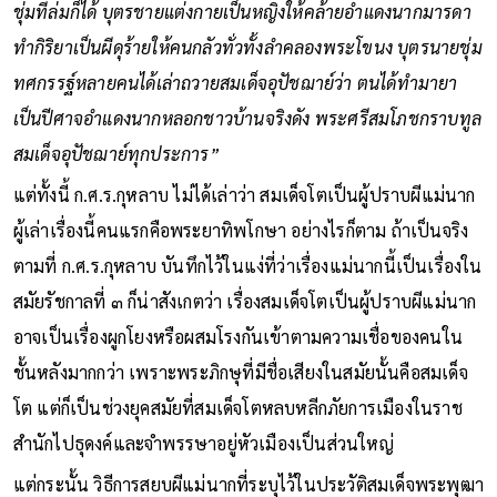
ชุ่มที่ล่มก็ได้ บุตรชายแต่งกายเป็นหญิงให้คล้ายอำแดงนากมารดา
ทำกิริยาเป็นผีดุร้ายให้คนกลัวทั่วทั้งลำคลองพระโขนง บุตรนายชุ่ม
ทศกรรฐ์หลายคนได้เล่าถวายสมเด็จอุปัชฌาย์ว่า ตนได้ทำมายา
เป็นปีศาจอำแดงนากหลอกชาวบ้านจริงดัง พระศรีสมโภชกราบทูล
สมเด็จอุปัชฌาย์ทุกประการ”
แต่ทั้งนี้ ก.ศ.ร.กุหลาบ ไม่ได้เล่าว่า สมเด็จโตเป็นผู้ปราบผีแม่นาก
ผู้เล่าเรื่องนี้คนแรกคือพระยาทิพโกษา อย่างไรก็ตาม ถ้าเป็นจริง
ตามที่ ก.ศ.ร.กุหลาบ บันทึกไว้ในแง่ที่ว่าเรื่องแม่นากนี้เป็นเรื่องใน
สมัยรัชกาลที่ ๓ ก็น่าสังเกตว่า เรื่องสมเด็จโตเป็นผู้ปราบผีแม่นาก
อาจเป็นเรื่องผูกโยงหรือผสมโรงกันเข้าตามความเชื่อของคนใน
ชั้นหลังมากกว่า เพราะพระภิกษุที่มีชื่อเสียงในสมัยนั้นคือสมเด็จ
โต แต่ก็เป็นช่วงยุคสมัยที่สมเด็จโตหลบหลีกภัยการเมืองในราช
สำนักไปธุดงค์และจำพรรษาอยู่หัวเมืองเป็นส่วนใหญ่
แต่กระนั้น วิธีการสยบผีแม่นากที่ระบุไว้ในประวัติสมเด็จพระพุฒา