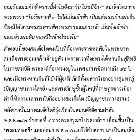
ยอมรับสมณศักดิ์ คราวนี้ทำไมจึงมารับ ไม่หนีอีก?”
สมเด็จโตถวาย
พระพรว่า
“ในรัชกาลที่ ๓ ไม่ได้เป็นเจ้าฟ้า เป็นแต่พระเจ้าแผ่นดิน
จึงหนีได้ ส่วนพระมหาบพิตรพระราชสมภารเจ้า เป็นทั้งเจ้าฟ้า
และเจ้าแผ่นดิน จะหนีไปข้างไหนพ้น”
คำตอบนี้ของสมเด็จโตคงเป็นที่ต้องพระราชหฤทัยในพระบาท
สมเด็จพระจอมเกล้าเจ้าอยู่หัว เพราะกว่าที่จะทรงได้หวนคืนสู่สิทธิ
ในราชสมบัติ พระองค์ต้องทรงอยู่ในเพศบรรพชิตนานถึง ๒๖ ปี
และเมื่อทรงหวนคืนก็มียังมีผู้จงรักภักดีทั้งมหากวีเอกอย่างสุนทรภู่
(ปัญญาชนทางโลกย์) และพระภิกษุชั้นผู้ใหญ่ที่ราษฎรชาวเมือง
ต่างให้ความเคารพนับถืออย่างสมเด็จโต (ปัญญาชนทางธรรม)
หลังจากนั้นมา สมเด็จโตก็รุ่งเรืองในสมณศักดิ์ตามลำดับ
พ.ศ.๒๓๙๗ รัชกาลที่ ๔ ทรงพระกรุณาโปรดเกล้าฯ เลื่อนขึ้นเป็น
‘พระเทพกวี’
และต่อมา พ.ศ.๒๔๐๗ ก็ได้รับสถาปนาเป็นสมเด็จ