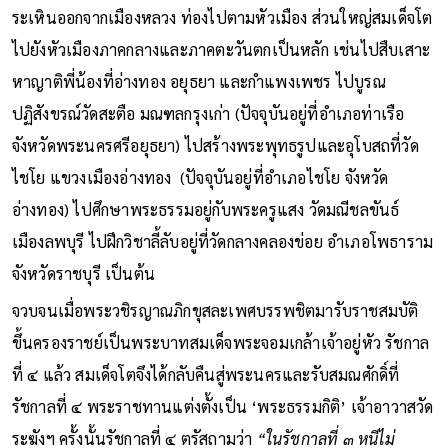
ระเหินออกจากเมืองหลวง ท่องไปตามหัวเมือง ส่วนใหญ่สมเด็จโต
ไปยังหัวเมืองภาคกลางและภาคตะวันตกเป็นหลัก เช่นไปสืบเสาะ
หาญาติพี่น้องที่อ่างทอง อยุธยา และกำแพงเพชร ไปบูรณ
ปฏิสังขรณ์วัดสะตือ มณฑลกรุงเก่า (ปัจจุบันอยู่ที่อำเภอท่าเรือ
จังหวัดพระนครศรีอยุธยา) ไปสร้างพระพุทธรูปและอุโบสถที่วัด
ไชโย แขวงเมืองอ่างทอง (ปัจจุบันอยู่ที่อำเภอไชโย จังหวัด
อ่างทอง) ไปศึกษาพระธรรมอยู่กับพระครูแสง วัดมณีชลขันธ์
เมืองลพบุรี ไปฝึกวิชาลี้ลับอยู่ที่วัดกลางคลองข่อย อำเภอโพธาราม
จังหวัดราชบุรี เป็นต้น
จวบจนเมื่อพระวชิรญาณภิกขุสละเพศบรรพชิตมารับราชสมบัติ
ขึ้นครองราชย์เป็นพระบาทสมเด็จพระจอมเกล้าเจ้าอยู่หัว รัชกาล
ที่ ๔ แล้ว สมเด็จโตจึงได้กลับคืนสู่พระนครและรับสมณศักดิ์ที่
รัชกาลที่ ๔ พระราชทานแต่งตั้งเป็น ‘พระธรรมกิติ’ เจ้าอาวาสวัด
ระฆังฯ ครั้งนั้นรัชกาลที่ ๔ ตรัสถามว่า
“ในรัชกาลที่ ๓ หนีไม่