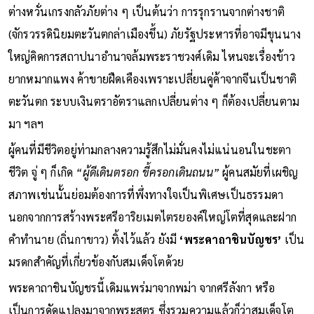
ต่างหวั่นเกรงกลัวภัยต่าง ๆ เป็นต้นว่า การรุกรานจากต่างชาติ
(จักรวรรดินิยมตะวันตกล่าเมืองขึ้น) ภัยรัฐประหารที่อาจมีขุนนาง
ใหญ่คิดการสถาปนาอำนาจล้มพระราชวงศ์เดิม ไหนจะเรื่องข้าว
ยากหมากแพง ค้าขายฝืดเคืองเพราะเปลี่ยนคู่ค้าจากจีนเป็นชาติ
ตะวันตก ระบบเงินตราอัตราแลกเปลี่ยนต่าง ๆ ก็ต้องเปลี่ยนตาม
มา ฯลฯ
ผู้คนที่มีชีวิตอยู่ท่ามกลางความรู้สึกไม่มั่นคงไม่แน่นอนในชะตา
ชีวิต จู่ ๆ ก็เกิด
“ผู้ดีเดินตรอก ขี้ครอกเดินถนน”
ผู้คนสมัยที่เผชิญ
สภาพเช่นนั้นย่อมต้องการที่พึ่งทางใจเป็นพิเศษเป็นธรรมดา
นอกจากการสร้างพระศรีอาริยเมตไตรยองค์ใหญ่โตที่สุดและฝาก
คำทำนาย (ถิ่นกาขาว) ทิ้งไว้แล้ว ยังมี
‘พระคาถาชินบัญชร’
เป็น
มรดกสำคัญที่เกี่ยวข้องกับสมเด็จโตด้วย
พระคาถาชินบัญชรนี้เดิมแพร่มาจากพม่า จากศรีลังกา หรือ
เป็นการดัดแปลงมาจากพระสูตร ซึ่งรวมความแล้วก็ว่าสมเด็จโต