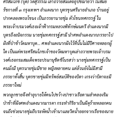
ศรีสมโภช (บุด) วัดสุวรรณ เล่าถวายสมเด็จอุปัชฌาย์ว่า ในสมัย
รัชกาลที่ ๓ กรุงเทพฯ อำแดงนาก บุตรขุนศรีนายอำเภอ บ้านอยู่
ปากคลองพระโขนง เป็นภรรยานายชุ่ม ตัวโขนทศกรรฐ์ ใน
พระเจ้าบรมวงศ์เธอเจ้าฟ้ากรมหลวงพิทักษ์มนตรี อำแดงนากมี
บุตรถึงอนิจกรรม นายชุ่มทศกรรฐ์สามี นำศพอำแดงนากภรรยาไป
ฝังที่ป่าช้าวัดมหาบุด... ศพอำแดงนากฝังไว้ที่นั้นไม่มีปีศาจหลอกผู้
ใด เป็นแต่พระศรีสมโภชเจ้าของวัดมหาบุดเล่าถวายพระเจ้าบรม
วงศ์เธอกรมสมเด็จพระปรมานุชิตชิโนรสว่า นายชุ่มทศกรรฐ์เป็น
คนมั่งมี บุตรนายชุ่มมีชาย หญิงหลายคน แต่ล้วนยังไม่มีสามี
ภรรยาทั้งสิ้น บุตรชายชุ่มมีทรัพย์สมบัติของบิดา เกรงว่าบิดาจะมี
ภรรยาใหม่
พวกลูกชายจึงทำอุบายให้คนไปขว้างปาชาวเรือตามลำคลองริม
ป่าช้าที่ฝังศพอำแดงนากมารดา กระทำกิริยาเป็นผีดุร้ายหลอกคน
จนถึงช่วยนายชุ่มถีบระหัดน้ำเข้านาและวิดน้ำออกจากเรือของนาย