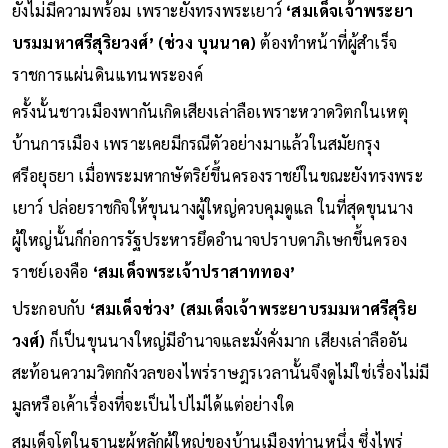
ยังไม่มีความพร้อม เพราะยังทรงพระเยาว์
‘สมเด็จเจ้าพระยา
บรมมหาศรีสุริยวงศ์’ (ช่วง บุนนาค)
ต้องทำหน้าที่ผู้สำเร็จ
ราชการแผ่นดินแทนพระองค์
ครั้งนั้นชาวเมืองพากันเกิดเสียงเล่าลือเพราะหวาดวิตกในเหตุ
บ้านการเมือง เพราะเคยมีกรณีตัวอย่างมาแล้วในสมัยกรุง
ศรีอยุธยา เมื่อพระมหากษัตริย์ขึ้นครองราชย์ในขณะยังทรงพระ
เยาว์ ปล่อยราชกิจให้ขุนนางผู้ใหญ่ควบคุมดูแล ในที่สุดขุนนาง
ผู้ใหญ่นั้นก็ก่อการรัฐประหารยึดอำนาจปราบดาภิเษกขึ้นครอง
ราชย์เองคือ
‘สมเด็จพระเจ้าปราสาททอง’
ประกอบกับ
‘สมเด็จช่วง’ (สมเด็จเจ้าพระยาบรมมหาศรีสุริย
วงศ์)
ก็เป็นขุนนางใหญ่มีอำนาจและมั่งคั่งมาก เสียงเล่าลืออัน
สะท้อนความวิตกกังวลของไพร่ราษฎรเวลานั้นจึงดูไม่ใช่เรื่องไม่มี
มูลหรือเค้าเรื่องที่จะเป็นไปไม่ได้แต่อย่างใด
สมเด็จโตในฐานะผู้หลักผู้ใหญ่ของบ้านเมืองท่านหนึ่ง ซึ่งไพร่