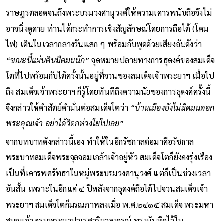
ราษฎรตลอดจนถึงพระบรมวงศานุวงศ์ให้ความเคารพนับถือจึงไม่
อาจนิ่งดูดาย ท่านได้กระทำการเชิงสัญลักษณ์โดยการถือไต้ (โคม
ไฟ) เดินในเวลากลางวันแสก ๆ พร้อมกับพูดด้วยเสียงอันดังว่า
“ขณะนี้แผ่นดินมืดมนนัก”
จุดหมายปลายทางการธุดงค์ของสมเด็จ
โตที่ไปพร้อมกับไต้ครั้งนั้นอยู่ที่จวนของสมเด็จเจ้าพระยาฯ เมื่อไป
ถึง สมเด็จเจ้าพระยาฯ ก็รู้โดยทันทีถึงความนัยของการธุดงค์ครั้งนี้
จึงกล่าวให้คำสัตย์คำมั่นต่อสมเด็จโตว่า
“บ้านเมืองยังไม่มืดมนดอก
พระคุณเจ้า อย่าได้วิตกห่วงใยไปเลย”
จากบทบาทดังกล่าวนี้เอง ทำให้ในอีกรัชกาลต่อมาคือรัชกาล
พระบาทสมเด็จพระจุลจอมเกล้าเจ้าอยู่หัว สมเด็จโตก็ยังคงรุ่งเรือง
เป็นที่เคารพศรัทธาในหมู่พระบรมวงศานุวงศ์ แต่ก็เป็นช่วงเวลา
อันสั้น เพราะในอีกแค่ ๔ ปีหลังจากธุดงค์ถือไต้ไปจวนสมเด็จเจ้า
พระยาฯ สมเด็จโตก็มรณภาพลงเมื่อ พ.ศ.๒๔๑๕ สมเด็จ พระมหา
สมณเจ้า กรมพระยาปวเรศวริยาลงกรณ์ ทรงบันทึกไว้ใน