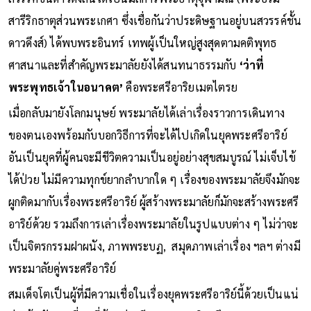
สารีริกธาตุส่วนพระเกศา ซึ่งเชื่อกันว่าประดิษฐานอยู่บนสวรรค์ชั้น
ดาวดึงส์) ได้พบพระอินทร์ เทพผู้เป็นใหญ่สูงสุดตามคติพุทธ
ศาสนาและที่สำคัญพระมาลัยยังได้สนทนาธรรมกับ
‘ว่าที่
พระพุทธเจ้าในอนาคต’
คือพระศรีอาริยเมตไตรย
เมื่อกลับมายังโลกมนุษย์ พระมาลัยได้เล่าเรื่องราวการเดินทาง
ของตนเองพร้อมกับบอกวิธีการที่จะได้ไปเกิดในยุคพระศรีอาริย์
อันเป็นยุคที่ผู้คนจะมีชีวิตความเป็นอยู่อย่างสุขสมบูรณ์ ไม่เจ็บไข้
ได้ป่วย ไม่มีความทุกข์ยากลำบากใด ๆ เรื่องของพระมาลัยจึงมักจะ
ผูกติดมากับเรื่องพระศรีอาริย์ ผู้สร้างพระมาลัยก็มักจะสร้างพระศรี
อาริย์ด้วย รวมถึงการเล่าเรื่องพระมาลัยในรูปแบบต่าง ๆ ไม่ว่าจะ
เป็นจิตรกรรมฝาผนัง, ภาพพระบฏ, สมุดภาพเล่าเรื่อง ฯลฯ ต่างมี
พระมาลัยคู่พระศรีอาริย์
สมเด็จโตเป็นผู้ที่มีความเชื่อในเรื่องยุคพระศรีอาริย์นี้ด้วยเป็นแน่