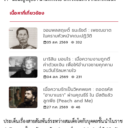
เนื้อหาที่เกี่ยวข้อง
จอมพลสฤษดิ์ ธนะรัชต์ : เพชฌฆาต
ในคราบหัวหน้าคณะปฏิวัติ
05 ส.ค. 2569
332
มาริลิน มอนโร : เมื่อความงามถูกตี
ค่าด้วยเงิน เพื่อให้อำนาจชายคุกคาม
จนวันไร้ลมหายใจ
04 ส.ค. 2569
231
เมื่อความรักเป็นวิหคพยศ : ถอดรหัส
"ฮาบาเนรา" ผ่านคุณธีร์ ใน มีสติแล้ว
ลูกพีช (Peach and Me)
27 ก.ค. 2569
46
ประเด็นเรื่องสายสัมพันธ์ระหว่างสมเด็จโตกับบุคคลชั้นนำในราช