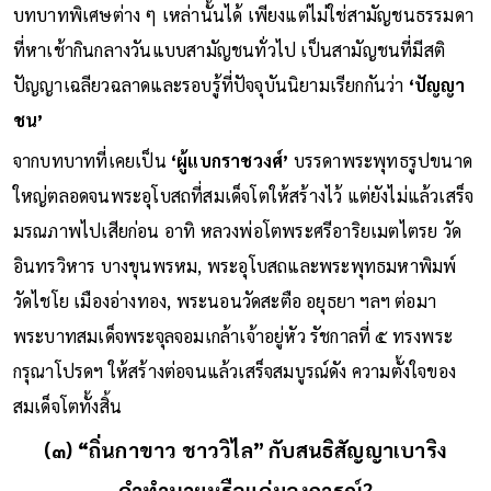
บทบาทพิเศษต่าง ๆ เหล่านั้นได้ เพียงแต่ไม่ใช่สามัญชนธรรมดา
ที่หาเช้ากินกลางวันแบบสามัญชนทั่วไป เป็นสามัญชนที่มีสติ
ปัญญาเฉลียวฉลาดและรอบรู้ที่ปัจจุบันนิยามเรียกกันว่า
‘ปัญญา
ชน’
จากบทบาทที่เคยเป็น
‘ผู้แบกราชวงศ์’
บรรดาพระพุทธรูปขนาด
ใหญ่ตลอดจนพระอุโบสถที่สมเด็จโตให้สร้างไว้ แต่ยังไม่แล้วเสร็จ
มรณภาพไปเสียก่อน อาทิ หลวงพ่อโตพระศรีอาริยเมตไตรย วัด
อินทรวิหาร บางขุนพรหม, พระอุโบสถและพระพุทธมหาพิมพ์
วัดไชโย เมืองอ่างทอง, พระนอนวัดสะตือ อยุธยา ฯลฯ ต่อมา
พระบาทสมเด็จพระจุลจอมเกล้าเจ้าอยู่หัว รัชกาลที่ ๕ ทรงพระ
กรุณาโปรดฯ ให้สร้างต่อจนแล้วเสร็จสมบูรณ์ดัง ความตั้งใจของ
สมเด็จโตทั้งสิ้น
(๓) “ถิ่นกาขาว ชาววิไล” กับสนธิสัญญาเบาริง
คำทำนายหรือแค่มองการณ์?