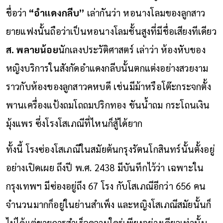
ชื่อว่า
“อำแดงกลีบ”
เล่ากันว่า หอนางโลมของลูกสาว
ยายแฟงนั้นถือว่าเป็นหอนางโลมชั้นสูงที่มีชื่อเสียงทีเดียว
ส. พลายน้อย
นักเลงประวัติศาสตร์ เล่าว่า ห้องหับของ
หญิงบริการในสังกัดอำแดงกลีบนั้นตกแต่งอย่างสวยงาม
ราวกับห้องของลูกสาวคหบดี เช่นมีม้าหรือโต๊ะกระจกตั้ง
พานเครื่องแป้งถมโถถมปริกทอง ขันน้ำถม กระโถนเงิน
มุ้งแพร ซึ่งโรงโสเภณีที่ไหนก็สู้ได้ยาก
ทั้งนี้ โรงซ่องโสเภณีในสมัยต้นกรุงรัตนโกสินทร์นั้นตั้งอยู่
อย่างเปิดเผย ถึงปี พ.ศ. 2438 มีบันทึกไว้ว่า เฉพาะใน
กรุงเทพฯ มีซ่องอยู่ถึง 67 โรง กับโสเภณีอีกว่า 656 คน
จำนวนมากก็อยู่ในย่านสำเพ็ง และหญิงโสเภณีสมัยนั้นก็
ไม่ได้แต่ขายการสำเร็จความใคร่เพียงอย่างเดียวเท่านั้น