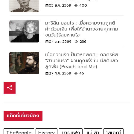
05 ส.ค. 2569
400
มาริลิน มอนโร : เมื่อความงามถูกตี
ค่าด้วยเงิน เพื่อให้อำนาจชายคุกคาม
จนวันไร้ลมหายใจ
04 ส.ค. 2569
236
เมื่อความรักเป็นวิหคพยศ : ถอดรหัส
"ฮาบาเนรา" ผ่านคุณธีร์ ใน มีสติแล้ว
ลูกพีช (Peach and Me)
27 ก.ค. 2569
46
แท็กที่เกี่ยวข้อง
ThePeople
History
ยายแฟง
แม่เล้า
โสเภณี