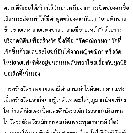
ความดีที่เธอได้สร้างไว้ (นอกเหนือจากการเปิดซ่องจนชื่อ
เสียงกระฉ่อนทำให้มีคำพูดคล้องจองกันว่า “ยายฟักขาย
ข้าวขายแกง ยายแฟงขาย… ยายมีขายเหล้า") ด้วยการ
บริจาคที่ดินเพื่อสร้างวัด ซึ่งก็คือ
“วัดคณิกาผล”
วัดที่
เกิดขึ้นด้วยผลประโยชน์อันได้จากหญิงคณิกา หรือวัด
ใหม่ยายแฟงที่ตั้งอยู่บนถนนพลับพลาไชยเยื้องกับมูลนิธิ
ปอเต็กตึ๊งนั่นเอง
การสร้างวัดของยายแฟงมีตำนานเล่าไว้ด้วยว่า ยายแฟง
เมื่อสร้างวัดแล้วก็อยากรู้ว่าตัวเองจะได้บุญมากน้อยเพียง
ใด ว่าแล้วจึงแต่งเนื้อแต่งตัวนั่งรถเจ๊ก (รถลาก) เดินทาง
ไปวัดระฆังหวังนมัสการ
สมเด็จพระพุฒาจารย์ (โต)
สอบถามให้หายข้อข้องใจ ฝ่ายสมเด็จฯ โตได้รู้กิตติศัพท์