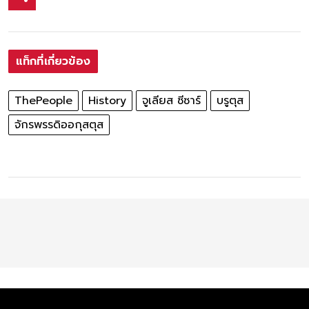
แท็กที่เกี่ยวข้อง
ThePeople
History
จูเลียส ซีซาร์
บรูตุส
จักรพรรดิออกุสตุส