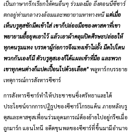
เป็นภาษากรีกเรียกให้คนอื่นๆ ร่วมลงมือ ถึงตอนนี้ซีซาร์
ตกอยู่ท่ามกลางวงล้อมและพยายามหาทางหนี
แต่เมื่อ
เห็นบรูตุสชักมีดเข้าใส่ เขาก็ปล่อยมือของคาสคาที่เขา
พยายามยื้อยุดเอาไว้ แล้วเอาผ้าคลุมปิดศีรษะปล่อยให้
ทุกคนรุมแทง บรรดาผู้ก่อการจึงแทงเข้าไม่ยั้ง มีดไปโดน
พวกกันเองก็มี ตัวบรูตุสเองก็ได้แผลเข้าที่มือ และพวก
เขาทุกคนต่างก็แปดเปื้อนไปด้วยเลือด"
พลูทาร์กบรรยาย
เหตุการณ์การสังหารซีซาร์
การสังหารซีซาร์ทำให้ประชาชนซึ่งศรัทธาและได้
ประโยชน์จากการปฏิรูปของซีซาร์โกรธแค้น ภายหลังบรู
ตุสและคาสซุสเพื่อนร่วมอุดมการณ์ต้องย้ายไปอยู่กรีซเมื่อ
ถูกมาร์ก แอนโทนี อดีตขุนพลของซีซาร์ที่ขึ้นมามีอำนาจ