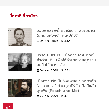
เนื้อหาที่เกี่ยวข้อง
จอมพลสฤษดิ์ ธนะรัชต์ : เพชฌฆาต
ในคราบหัวหน้าคณะปฏิวัติ
05 ส.ค. 2569
332
มาริลิน มอนโร : เมื่อความงามถูกตี
ค่าด้วยเงิน เพื่อให้อำนาจชายคุกคาม
จนวันไร้ลมหายใจ
04 ส.ค. 2569
231
เมื่อความรักเป็นวิหคพยศ : ถอดรหัส
"ฮาบาเนรา" ผ่านคุณธีร์ ใน มีสติแล้ว
ลูกพีช (Peach and Me)
27 ก.ค. 2569
46